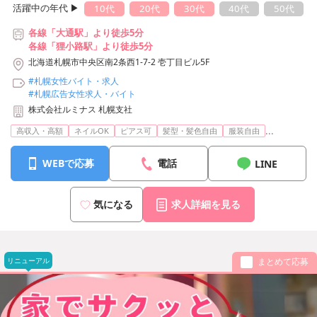
活躍中の年代 ▶︎
10代
20代
30代
40代
50代
各線「大通駅」より徒歩5分
各線「狸小路駅」より徒歩5分
北海道札幌市中央区南2条西1-7-2 壱丁目ビル5F
#札幌女性バイト・求人
#札幌広告女性求人・バイト
株式会社ルミナス 札幌支社
...
高収入・高額
ネイルOK
ピアス可
髪型・髪色自由
服装自由
WEBで応募
電話
LINE
気になる
求人詳細を見る
リニューアル
まとめて応募