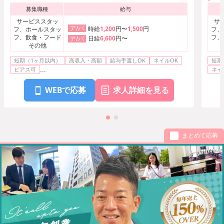
り徒歩5分
募集職種
給与
札幌市営南北線「大通駅」より徒歩7
分
サービススタッ
サ
ア/パ
時給
1,200
円〜
1,500
円
フ、ホールスタッ
フ、
フ、飲食・フード
フ、
日給
6,600
円〜
ア/パ
その他
短期（1ヶ月以内）
高収入・高額
給与手渡しOK
ネイルOK
短期
...
ピアス可
ネイ
WEBで応募
求人詳細を見る
まとめて応募