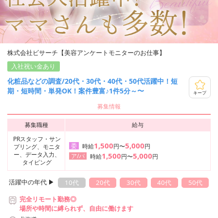
株式会社ビサーチ【美容アンケートモニターのお仕事】
入社祝い金あり
化粧品などの調査/20代・30代・40代・50代活躍中！短
期・短時間・単発OK！案件豊富♪1件5分～〜
キープ
募集情報
募集職種
給与
PRスタッフ・サン
1,500
5,000
委
時給
円〜
円
プリング、モニタ
ー、データ入力、
1,500
5,000
ア/パ
時給
円〜
円
タイピング
活躍中の年代 ▶︎
10代
20代
30代
40代
50代
完全リモート勤務◎
場所や時間に縛られず、自由に働けます