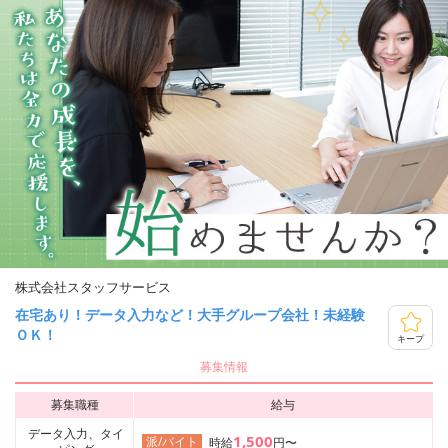
株式会社スタッフサービス
在宅あり！データ入力など！大手グループ会社！未経験
ＯＫ！
キープ
募集情報
募集職種
給与
データ入力、タイ
1,500
派/バイト
時給
円〜