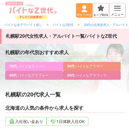
メニュー
キープBOX
マイページ
バイトな女子でバイト探し
バイトなZ世代
20代の北海道求人・アルバイト
札幌駅20代女性求人・アルバイト一覧/バイトなZ世代
札幌駅の年代別おすすめ求人
10代
バイトなティーン
30代
バイトなアラサー
40代
バイトなアラフォー
50代
バイトなアラフィフ
札幌駅の20代求人一覧
北海道の人気の条件から求人を探す
入社祝い金あり
1日体験入社OK