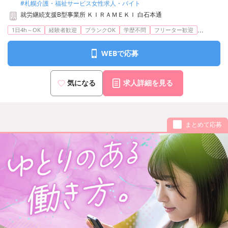
#札幌介護・福祉サービス女性求人・バイト
就労継続支援B型事業所 ＫＩＲＡＭＥＫＩ 白石本通
...
1日4h～OK
経験者歓迎
ブランクOK
学歴不問
フリーター歓迎
WEBで応募
気になる
求人詳細を見る
まとめて応募