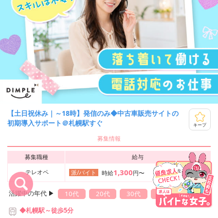
【土日祝休み｜～18時】発信のみ◆中古車販売サイトの
初期導入サポート＠札幌駅すぐ
キープ
募集情報
募集職種
給与
1,300
テレオペ
派/バイト
時給
円〜
活躍中の年代 ▶︎
10代
20代
30代
40代
50代
◆札幌駅～徒歩5分