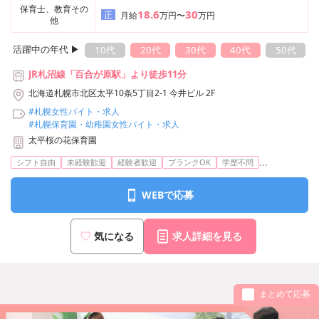
保育士、教育その
18.6
30
正
月給
万円〜
万円
他
活躍中の年代 ▶︎
10代
20代
30代
40代
50代
JR札沼線「百合が原駅」より徒歩11分
北海道札幌市北区太平10条5丁目2-1 今井ビル 2F
#札幌女性バイト・求人
#札幌保育園・幼稚園女性バイト・求人
太平桜の花保育園
...
シフト自由
未経験歓迎
経験者歓迎
ブランクOK
学歴不問
WEBで応募
気になる
求人詳細を見る
まとめて応募