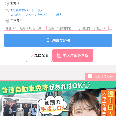
北海道
#札幌女性バイト・求人
#札幌キャンペーン女性バイト・求人
スマモニ
...
単発OK
短期（1ヶ月以内）
短期（1週間以内）
3ヶ月以内
日払いOK
WEBで応募
気になる
求人詳細を見る
まとめて応募