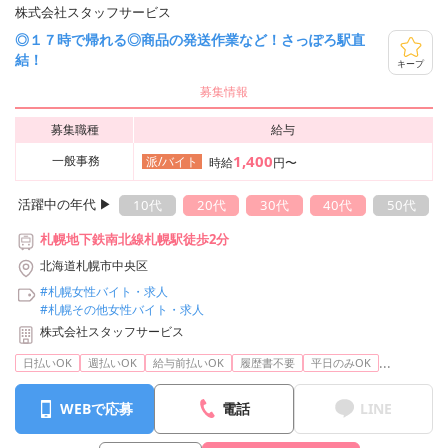
株式会社スタッフサービス
◎１７時で帰れる◎商品の発送作業など！さっぽろ駅直
結！
キープ
募集情報
募集職種
給与
1,400
一般事務
派/バイト
時給
円〜
活躍中の年代 ▶︎
10代
20代
30代
40代
50代
札幌地下鉄南北線札幌駅徒歩2分
北海道札幌市中央区
#札幌女性バイト・求人
#札幌その他女性バイト・求人
株式会社スタッフサービス
...
日払いOK
週払いOK
給与前払いOK
履歴書不要
平日のみOK
WEBで応募
電話
LINE