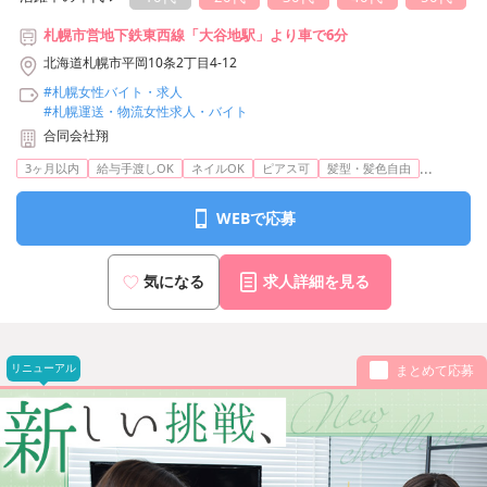
札幌市営地下鉄東西線「大谷地駅」より車で6分
北海道札幌市平岡10条2丁目4-12
#札幌女性バイト・求人
#札幌運送・物流女性求人・バイト
合同会社翔
...
3ヶ月以内
給与手渡しOK
ネイルOK
ピアス可
髪型・髪色自由
WEBで応募
気になる
求人詳細を見る
リニューアル
まとめて応募