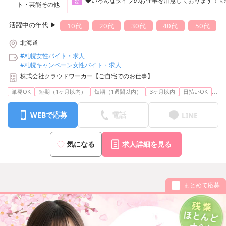
◆いろんなタイプのお仕事を用意しております！ ◎コス
委
ト・芸能その他
活躍中の年代 ▶︎
10代
20代
30代
40代
50代
北海道
#札幌女性バイト・求人
#札幌キャンペーン女性バイト・求人
株式会社クラウドワーカー【ご自宅でのお仕事】
...
単発OK
短期（1ヶ月以内）
短期（1週間以内）
3ヶ月以内
日払いOK
WEBで応募
電話
LINE
気になる
求人詳細を見る
まとめて応募