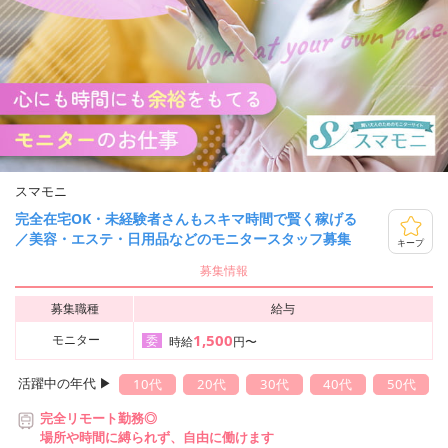
スマモニ
完全在宅OK・未経験者さんもスキマ時間で賢く稼げる
／美容・エステ・日用品などのモニタースタッフ募集
キープ
募集情報
募集職種
給与
1,500
モニター
委
時給
円〜
活躍中の年代 ▶︎
10代
20代
30代
40代
50代
完全リモート勤務◎
場所や時間に縛られず、自由に働けます