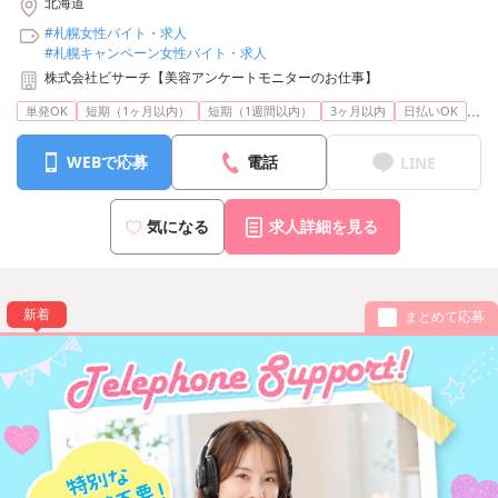
北海道
#札幌女性バイト・求人
#札幌キャンペーン女性バイト・求人
株式会社ビサーチ【美容アンケートモニターのお仕事】
...
単発OK
短期（1ヶ月以内）
短期（1週間以内）
3ヶ月以内
日払いOK
WEBで応募
電話
LINE
気になる
求人詳細を見る
新着
まとめて応募