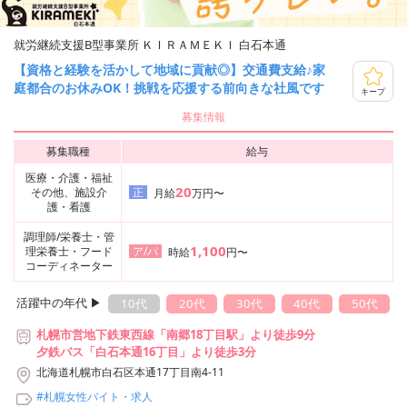
就労継続支援B型事業所 ＫＩＲＡＭＥＫＩ 白石本通
【資格と経験を活かして地域に貢献◎】交通費支給♪家
庭都合のお休みOK！挑戦を応援する前向きな社風です
キープ
募集情報
募集職種
給与
医療・介護・福祉
20
その他、施設介
正
月給
万円〜
護・看護
調理師/栄養士・管
1,100
理栄養士・フード
ア/パ
時給
円〜
コーディネーター
活躍中の年代 ▶︎
10代
20代
30代
40代
50代
札幌市営地下鉄東西線「南郷18丁目駅」より徒歩9分
夕鉄バス「白石本通16丁目」より徒歩3分
北海道札幌市白石区本通17丁目南4-11
#札幌女性バイト・求人