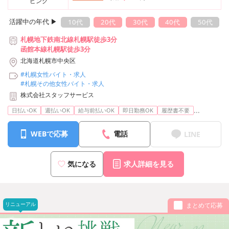
ピング
活躍中の年代 ▶︎
10代
20代
30代
40代
50代
札幌地下鉄南北線札幌駅徒歩3分
函館本線札幌駅徒歩3分
北海道札幌市中央区
#札幌女性バイト・求人
#札幌その他女性バイト・求人
株式会社スタッフサービス
...
日払いOK
週払いOK
給与前払いOK
即日勤務OK
履歴書不要
WEBで応募
電話
LINE
気になる
求人詳細を見る
リニューアル
まとめて応募