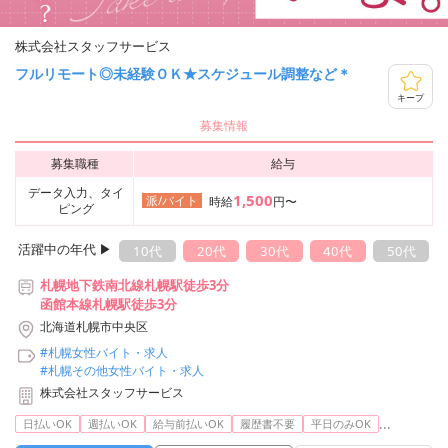
株式会社スタッフサービス
フルリモート◎未経験ＯＫ★スケジュール調整など＊
キープ
募集情報
募集職種
給与
データ入力、タイ
1,500
派/バイト
時給
円〜
ピング
活躍中の年代 ▶︎
10代
20代
30代
40代
50代
札幌地下鉄南北線札幌駅徒歩3分
函館本線札幌駅徒歩3分
北海道札幌市中央区
#札幌女性バイト・求人
#札幌その他女性バイト・求人
株式会社スタッフサービス
...
日払いOK
週払いOK
給与前払いOK
履歴書不要
平日のみOK