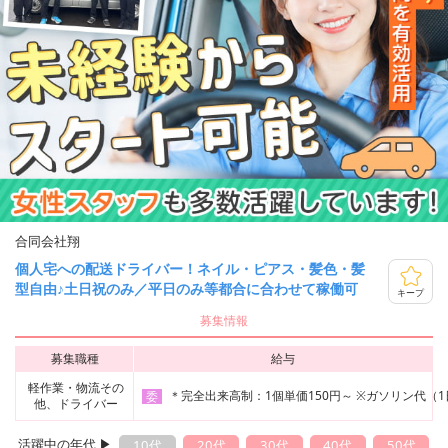
合同会社翔
個人宅への配送ドライバー！ネイル・ピアス・髪色・髪
型自由♪土日祝のみ／平日のみ等都合に合わせて稼働可
キープ
募集情報
募集職種
給与
軽作業・物流その
＊完全出来高制：1個単価150円～ ※ガソリン代（1
委
他、ドライバー
活躍中の年代 ▶︎
10代
20代
30代
40代
50代