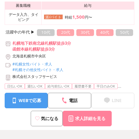
募集職種
給与
データ入力、タイ
1,500
派/バイト
時給
円〜
ピング
活躍中の年代 ▶︎
10代
20代
30代
40代
50代
札幌地下鉄南北線札幌駅徒歩3分
函館本線札幌駅徒歩3分
北海道札幌市中央区
#札幌女性バイト・求人
#札幌その他女性バイト・求人
株式会社スタッフサービス
...
日払いOK
週払いOK
給与前払いOK
履歴書不要
平日のみOK
WEBで応募
電話
LINE
気になる
求人詳細を見る