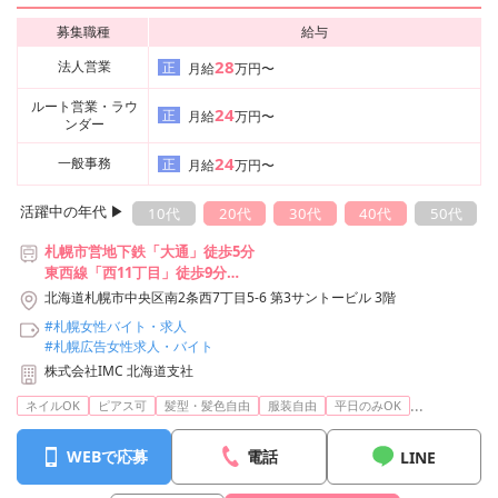
募集職種
給与
28
法人営業
正
月給
万円〜
ルート営業・ラウ
24
正
月給
万円〜
ンダー
24
一般事務
正
月給
万円〜
活躍中の年代 ▶︎
10代
20代
30代
40代
50代
札幌市営地下鉄「大通」徒歩5分
東西線「西11丁目」徒歩9分
札幌市電「西8丁目」徒歩2分
北海道札幌市中央区南2条西7丁目5-6 第3サントービル 3階
#札幌女性バイト・求人
#札幌広告女性求人・バイト
株式会社IMC 北海道支社
...
ネイルOK
ピアス可
髪型・髪色自由
服装自由
平日のみOK
WEBで応募
電話
LINE