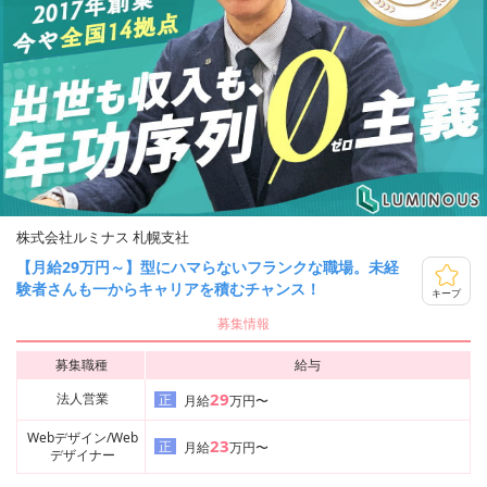
株式会社ルミナス 札幌支社
【月給29万円～】型にハマらないフランクな職場。未経
験者さんも一からキャリアを積むチャンス！
キープ
募集情報
募集職種
給与
29
法人営業
正
月給
万円〜
Webデザイン/Web
23
正
月給
万円〜
デザイナー