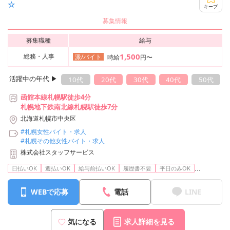
☆
キープ
募集情報
募集職種
給与
1,500
総務・人事
派/バイト
時給
円〜
活躍中の年代 ▶︎
10代
20代
30代
40代
50代
函館本線札幌駅徒歩4分
札幌地下鉄南北線札幌駅徒歩7分
北海道札幌市中央区
#札幌女性バイト・求人
#札幌その他女性バイト・求人
株式会社スタッフサービス
...
日払いOK
週払いOK
給与前払いOK
履歴書不要
平日のみOK
WEBで応募
電話
LINE
気になる
求人詳細を見る