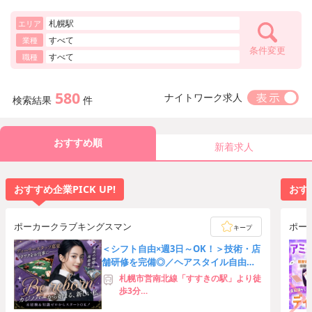
札幌駅
エリア
すべて
業種
条件変更
すべて
職種
580
ナイトワーク求人
検索結果
件
おすすめ順
新着求人
おすすめ企業PICK UP!
おすす
ポーカークラブキングスマン
ポー
キープ
＜シフト自由×週3日～OK！＞技術・店
舗研修を完備◎／ヘアスタイル自由／
駅チカ徒歩4分♪
札幌市営南北線「すすきの駅」より徒
歩3分
札幌市営東豊線「豊水すすきの駅」よ