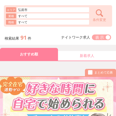
弘前市
エリア
すべて
業種
条件変更
すべて
職種
91
ナイトワーク求人
検索結果
件
おすすめ順
新着求人
まとめて応募