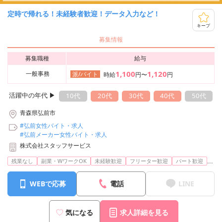
定時で帰れる！未経験者歓迎！データ入力など！
キープ
募集情報
募集職種
給与
1,100
1,120
一般事務
派/バイト
時給
円〜
円
活躍中の年代 ▶︎
10代
20代
30代
40代
50代
青森県弘前市
#弘前女性バイト・求人
#弘前メーカー女性バイト・求人
株式会社スタッフサービス
...
残業なし
副業・WワークOK
未経験歓迎
フリーター歓迎
パート歓迎
WEBで応募
電話
LINE
気になる
求人詳細を見る