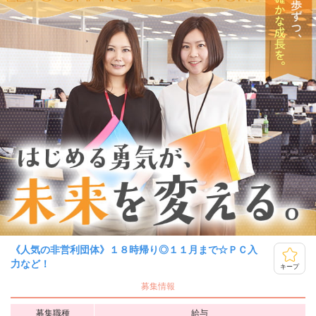
《人気の非営利団体》１８時帰り◎１１月まで☆ＰＣ入
力など！
キープ
募集情報
募集職種
給与