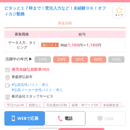
ピタッと１７時まで！受注入力など！未経験ＯＫ！オフ
ィカジ勤務
キープ
募集情報
募集職種
給与
データ入力、タイ
1,160
1,180
派/バイト
時給
円〜
円
ピング
活躍中の年代 ▶︎
10代
20代
30代
40代
50代
奥羽本線弘前駅車10分
青森県弘前市
#弘前女性バイト・求人
#弘前メーカー女性バイト・求人
株式会社スタッフサービス
...
平日のみOK
残業なし
完全週休2日制
副業・WワークOK
未経験歓迎
WEBで応募
電話
LINE