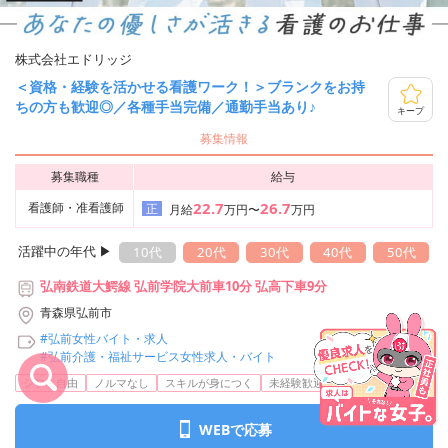
株式会社エドリッジ
＜資格・経験を活かせる看護ワーク！＞ブランクをお持
ちの方も歓迎◎／各種手当完備／通勤手当あり♪
キープ
募集情報
募集職種
給与
22.7
26.7
看護師・准看護師
正
月給
万円〜
万円
活躍中の年代 ▶︎
10代
20代
30代
40代
50代
弘南鉄道大鰐線 弘前学院大前車10分 弘高下車9分
青森県弘前市
#弘前女性バイト・求人
#弘前介護・福祉サービス女性求人・バイト
...
シフト自由
ノルマなし
スキルが身につく
未経験歓迎
経験者歓迎
WEBで応募