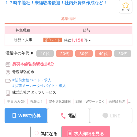
１７時半退社！未経験者歓迎！社内外資料作成など！
キープ
募集情報
募集職種
給与
1,150
総務・人事
派/バイト
時給
円〜
活躍中の年代 ▶︎
10代
20代
30代
40代
50代
奥羽本線弘前駅徒歩8分
青森県弘前市
#弘前女性バイト・求人
#弘前メーカー女性バイト・求人
株式会社スタッフサービス
...
平日のみOK
残業なし
完全週休2日制
副業・WワークOK
未経験歓迎
WEBで応募
電話
LINE
気になる
求人詳細を見る