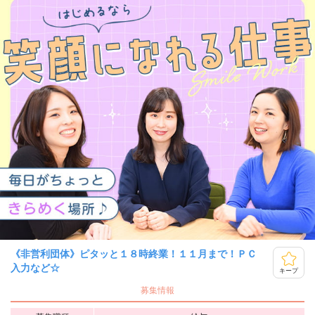
《非営利団体》ピタッと１８時終業！１１月まで！ＰＣ
入力など☆
キープ
募集情報