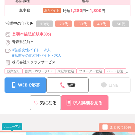
募集職種
給与
1,280
1,300
一般事務
派/バイト
時給
円〜
円
活躍中の年代 ▶︎
10代
20代
30代
40代
50代
奥羽本線弘前駅車30分
青森県弘前市
#弘前女性バイト・求人
#弘前その他女性バイト・求人
株式会社スタッフサービス
...
残業なし
副業・WワークOK
未経験歓迎
フリーター歓迎
パート歓迎
WEBで応募
電話
LINE
気になる
求人詳細を見る
リニューアル
まとめて応募