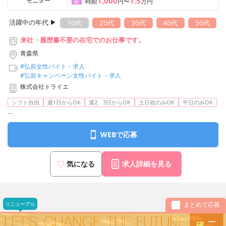
1,000
1.5
モニター
委
時給
円〜
万円
活躍中の年代 ▶︎
10代
20代
30代
40代
50代
来社・履歴書不要の在宅でのお仕事です。
青森県
#弘前女性バイト・求人
#弘前キャンペーン女性バイト・求人
株式会社トライエ
シフト自由
週1日からOK
週2、3日からOK
土日祝のみOK
平日のみOK
...
WEBで応募
気になる
求人詳細を見る
リニューアル
まとめて応募