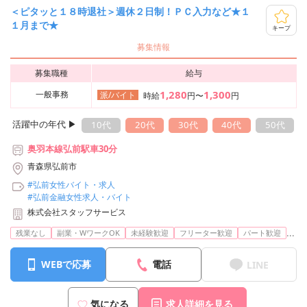
＜ピタッと１８時退社＞週休２日制！ＰＣ入力など★１
１月まで★
キープ
募集情報
募集職種
給与
1,280
1,300
一般事務
派/バイト
時給
円〜
円
活躍中の年代 ▶︎
10代
20代
30代
40代
50代
奥羽本線弘前駅車30分
青森県弘前市
#弘前女性バイト・求人
#弘前金融女性求人・バイト
株式会社スタッフサービス
...
残業なし
副業・WワークOK
未経験歓迎
フリーター歓迎
パート歓迎
WEBで応募
電話
LINE
気になる
求人詳細を見る