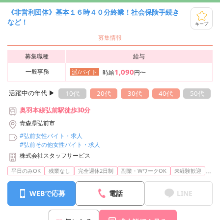
《非営利団体》基本１６時４０分終業！社会保険手続き
など！
キープ
募集情報
募集職種
給与
1,090
一般事務
派/バイト
時給
円〜
活躍中の年代 ▶︎
10代
20代
30代
40代
50代
奥羽本線弘前駅徒歩30分
青森県弘前市
#弘前女性バイト・求人
#弘前その他女性バイト・求人
株式会社スタッフサービス
...
平日のみOK
残業なし
完全週休2日制
副業・WワークOK
未経験歓迎
WEBで応募
電話
LINE