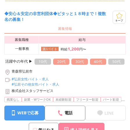
◆安心＆安定の非営利団体◆ピタッと１８時まで！複数
名の募集！
キープ
募集情報
募集職種
給与
1,200
一般事務
派/バイト
時給
円〜
活躍中の年代 ▶︎
10代
20代
30代
40代
50代
青森県弘前市
#弘前女性バイト・求人
#弘前その他女性バイト・求人
株式会社スタッフサービス
...
残業なし
副業・WワークOK
未経験歓迎
フリーター歓迎
パート歓迎
WEBで応募
電話
LINE
気になる
求人詳細を見る