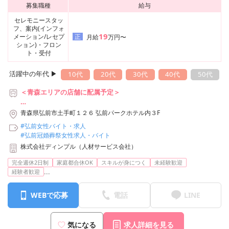
募集職種
給与
セレモニースタッ
フ、案内(インフォ
19
メーション/レセプ
正
月給
万円〜
ション)・フロン
ト・受付
活躍中の年代 ▶︎
10代
20代
30代
40代
50代
＜青森エリアの店舗に配属予定＞
■配属先例：アイプリモ 弘前パークホテル店
青森県弘前市土手町１２６ 弘前パークホテル内３F
弘南鉄道大鰐線「中央弘前駅」徒歩5分
#弘前女性バイト・求人
JR「弘前駅」徒歩12分
#弘前冠婚葬祭女性求人・バイト
株式会社ディンプル（人材サービス会社）
※転居を伴う転勤有無選べます
完全週休2日制
家庭都合休OK
スキルが身につく
未経験歓迎
...
経験者歓迎
WEBで応募
電話
LINE
気になる
求人詳細を見る