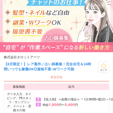
株式会社タロットアーツ
【8月限定！】レア案件／占い師募集！完全在宅＆24時
間いつでも稼働OK◎資格不要♪Wワーク可能
キープ
募集情報
募集職種
給与
データ入力、タイ
ピング、PRスタッ
【収入例】 ≪副業の場合≫ ＊1日3時間×週3日＋1日
委
フ・サンプリン
1,800
5,400
委
時給
円〜
円
グ、イベント・芸
能その他