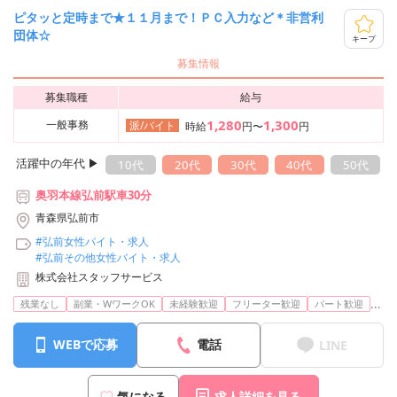
ピタッと定時まで★１１月まで！ＰＣ入力など＊非営利
団体☆
キープ
募集情報
募集職種
給与
1,280
1,300
一般事務
派/バイト
時給
円〜
円
活躍中の年代 ▶︎
10代
20代
30代
40代
50代
奥羽本線弘前駅車30分
青森県弘前市
#弘前女性バイト・求人
#弘前その他女性バイト・求人
株式会社スタッフサービス
...
残業なし
副業・WワークOK
未経験歓迎
フリーター歓迎
パート歓迎
WEBで応募
電話
LINE
気になる
求人詳細を見る