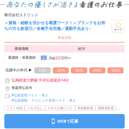
株式会社エドリッジ
＜資格・経験を活かせる看護ワーク！＞ブランクをお持
ちの方も歓迎◎／各種手当完備／通勤手当あり♪
キープ
募集情報
募集職種
給与
22
看護師・准看護師
正
月給
万円〜
活躍中の年代 ▶︎
10代
20代
30代
40代
50代
弘南鉄道大鰐線 中央弘前徒歩14分
青森県弘前市
#弘前女性バイト・求人
#弘前病院・クリニック女性バイト・求人
...
シフト自由
ノルマなし
スキルが身につく
未経験歓迎
経験者歓迎
WEBで応募