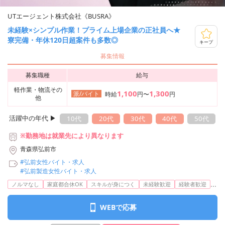
UTエージェント株式会社《BUSRA》
未経験×シンプル作業！プライム上場企業の正社員へ★
寮完備・年休120日超案件も多数◎
キープ
募集情報
募集職種
給与
軽作業・物流その
1,100
1,300
派/バイト
時給
円〜
円
他
活躍中の年代 ▶︎
10代
20代
30代
40代
50代
※勤務地は就業先により異なります
青森県弘前市
#弘前女性バイト・求人
#弘前製造女性バイト・求人
...
ノルマなし
家庭都合休OK
スキルが身につく
未経験歓迎
経験者歓迎
WEBで応募