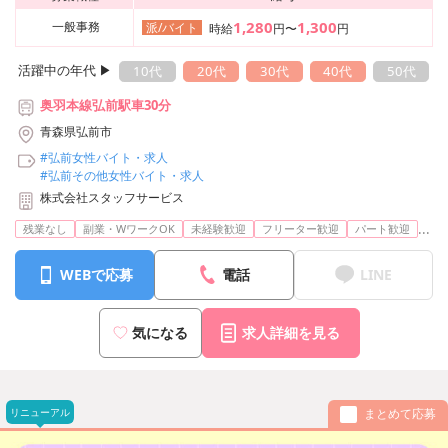
1,280
1,300
一般事務
派/バイト
時給
円〜
円
活躍中の年代 ▶︎
10代
20代
30代
40代
50代
奥羽本線弘前駅車30分
青森県弘前市
#弘前女性バイト・求人
#弘前その他女性バイト・求人
株式会社スタッフサービス
...
残業なし
副業・WワークOK
未経験歓迎
フリーター歓迎
パート歓迎
WEBで応募
電話
LINE
気になる
求人詳細を見る
リニューアル
まとめて応募