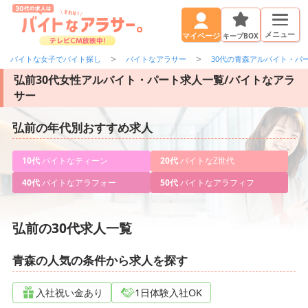
メニュー
キープBOX
マイページ
バイトな女子でバイト探し
バイトなアラサー
30代の青森アルバイト・パ
弘前30代女性アルバイト・パート求人一覧/バイトなアラ
サー
弘前の年代別おすすめ求人
10代
バイトなティーン
20代
バイトなZ世代
40代
バイトなアラフォー
50代
バイトなアラフィフ
弘前の30代求人一覧
青森の人気の条件から求人を探す
入社祝い金あり
1日体験入社OK