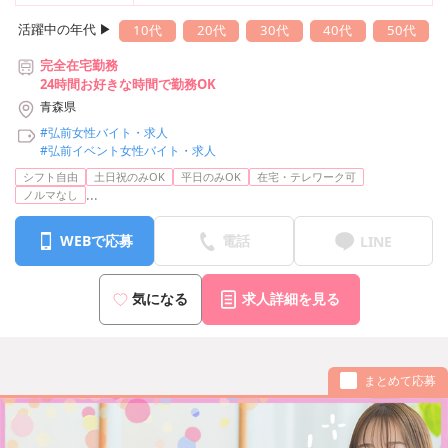
活躍中の年代 ▶︎
10代
20代
30代
40代
50代
完全在宅勤務
24時間お好きな時間で勤務OK
青森県
#弘前女性バイト・求人
#弘前イベント女性バイト・求人
シフト自由
土日祝のみOK
平日のみOK
在宅・テレワーク可
...
ノルマなし
WEBで応募
電話
LINE
気になる
求人詳細を見る
まとめて応募