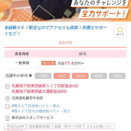
未経験ＯＫ！駅近なのでアクセスも抜群！弁護士サポー
トなど！
キープ
募集情報
募集職種
給与
17.4
一般事務
派/社員
月給
万円〜
活躍中の年代 ▶︎
10代
20代
30代
40代
50代
札幌地下鉄東西線西１１丁目駅徒歩2分
札幌地下鉄東西線大通駅徒歩8分
北海道札幌市中央区
#西１１丁目女性バイト・求人
#西１１丁目その他女性バイト・求人
株式会社スタッフサービス
平日のみOK
完全週休2日制
副業・WワークOK
スキルが身につく