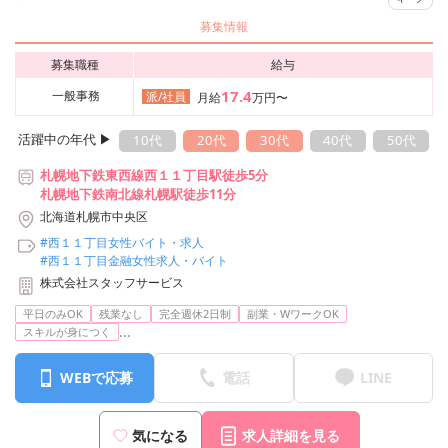
募集情報
募集職種
給与
17.4
一般事務
派/社員
月給
万円〜
活躍中の年代 ▶︎
10代
20代
30代
40代
50代
札幌地下鉄東西線西１１丁目駅徒歩5分
札幌地下鉄南北線札幌駅徒歩11分
北海道札幌市中央区
#西１１丁目女性バイト・求人
#西１１丁目金融女性求人・バイト
株式会社スタッフサービス
平日のみOK
残業なし
完全週休2日制
副業・WワークOK
...
スキルが身につく
WEBで応募
電話
LINE
気になる
求人詳細を見る