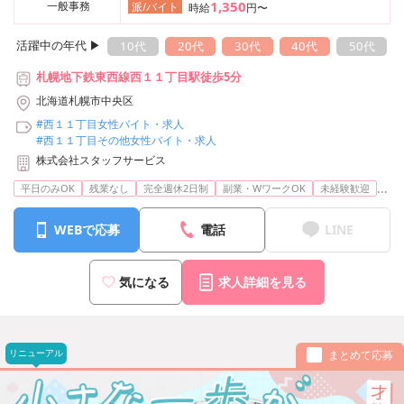
1,350
一般事務
派/バイト
時給
円〜
活躍中の年代 ▶︎
10代
20代
30代
40代
50代
札幌地下鉄東西線西１１丁目駅徒歩5分
北海道札幌市中央区
#西１１丁目女性バイト・求人
#西１１丁目その他女性バイト・求人
株式会社スタッフサービス
...
平日のみOK
残業なし
完全週休2日制
副業・WワークOK
未経験歓迎
WEBで応募
電話
LINE
気になる
求人詳細を見る
リニューアル
まとめて応募