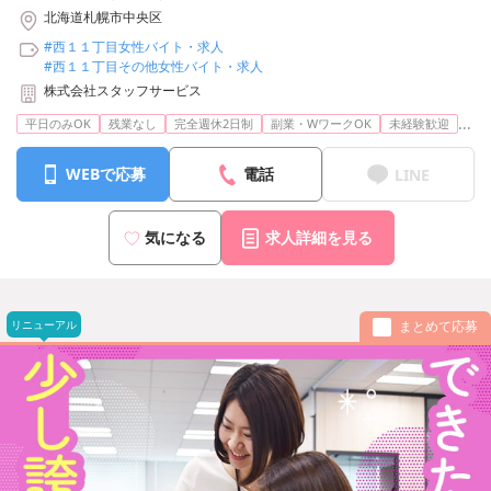
北海道札幌市中央区
#西１１丁目女性バイト・求人
#西１１丁目その他女性バイト・求人
株式会社スタッフサービス
...
平日のみOK
残業なし
完全週休2日制
副業・WワークOK
未経験歓迎
WEBで応募
電話
LINE
気になる
求人詳細を見る
リニューアル
まとめて応募