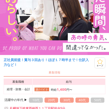
正社員前提！賞与３回あり！ほぼ１７時半まで！仕訳入
力など！
キープ
募集情報
募集職種
給与
1,400
経理・財務・会計
派/バイト
時給
円〜
活躍中の年代 ▶︎
10代
20代
30代
40代
50代
札幌地下鉄東西線西１１丁目駅徒歩5分