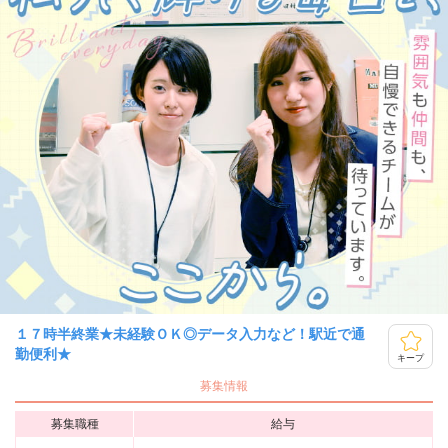
１７時半終業★未経験ＯＫ◎データ入力など！駅近で通
勤便利★
キープ
募集情報
募集職種
給与