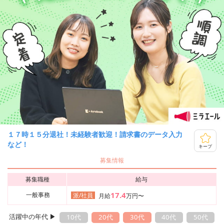
１７時１５分退社！未経験者歓迎！請求書のデータ入力
など！
キープ
募集情報
募集職種
給与
17.4
一般事務
派/社員
月給
万円〜
活躍中の年代 ▶︎
10代
20代
30代
40代
50代