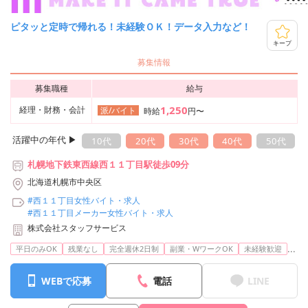
ピタッと定時で帰れる！未経験ＯＫ！データ入力など！
キープ
募集情報
募集職種
給与
1,250
経理・財務・会計
派/バイト
時給
円〜
活躍中の年代 ▶︎
10代
20代
30代
40代
50代
札幌地下鉄東西線西１１丁目駅徒歩09分
北海道札幌市中央区
#西１１丁目女性バイト・求人
#西１１丁目メーカー女性バイト・求人
株式会社スタッフサービス
...
平日のみOK
残業なし
完全週休2日制
副業・WワークOK
未経験歓迎
WEBで応募
電話
LINE