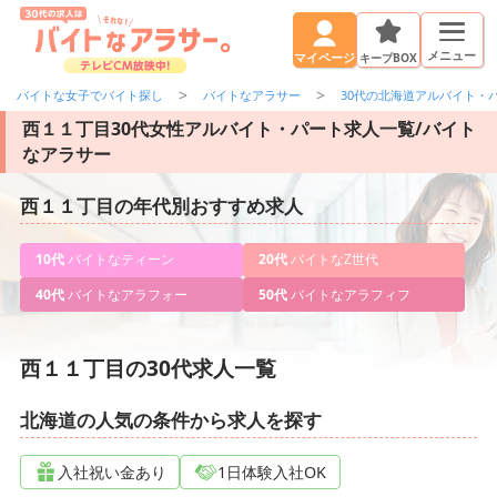
メニュー
キープBOX
マイページ
バイトな女子でバイト探し
バイトなアラサー
30代の北海道アルバイト・
西１１丁目30代女性アルバイト・パート求人一覧/バイト
なアラサー
西１１丁目の年代別おすすめ求人
10代
バイトなティーン
20代
バイトなZ世代
40代
バイトなアラフォー
50代
バイトなアラフィフ
西１１丁目の30代求人一覧
北海道の人気の条件から求人を探す
入社祝い金あり
1日体験入社OK