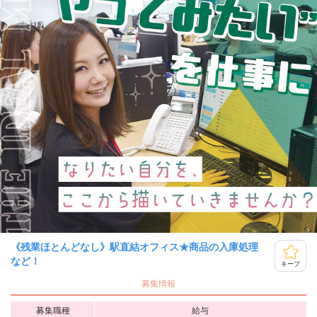
《残業ほとんどなし》駅直結オフィス★商品の入庫処理
など！
キープ
募集情報
募集職種
給与