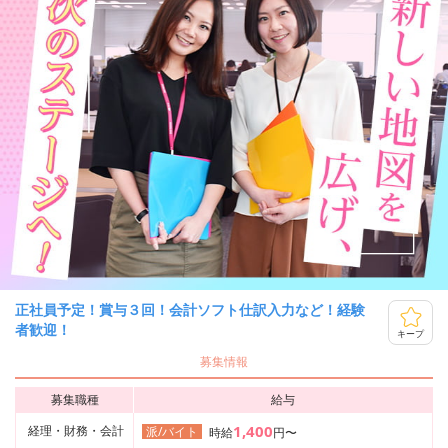
正社員予定！賞与３回！会計ソフト仕訳入力など！経験
者歓迎！
キープ
募集情報
募集職種
給与
1,400
経理・財務・会計
派/バイト
時給
円〜