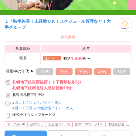
１７時半終業！未経験ＯＫ！スケジュール管理など！大
手グループ
キープ
募集情報
募集職種
給与
1,300
秘書
派/バイト
時給
円〜
活躍中の年代 ▶︎
10代
20代
30代
40代
50代
札幌地下鉄東西線西１１丁目駅徒歩5分
札幌地下鉄南北線大通駅徒歩10分
北海道札幌市中央区
#西１１丁目女性バイト・求人
#西１１丁目その他女性バイト・求人
株式会社スタッフサービス
...
平日のみOK
残業なし
完全週休2日制
副業・WワークOK
未経験歓迎