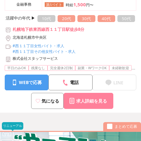
1,500
金融事務
派/バイト
時給
円〜
活躍中の年代 ▶︎
10代
20代
30代
40代
50代
札幌地下鉄東西線西１１丁目駅徒歩8分
北海道札幌市中央区
#西１１丁目女性バイト・求人
#西１１丁目その他女性バイト・求人
株式会社スタッフサービス
...
平日のみOK
残業なし
完全週休2日制
副業・WワークOK
未経験歓迎
WEBで応募
電話
LINE
気になる
求人詳細を見る
リニューアル
まとめて応募