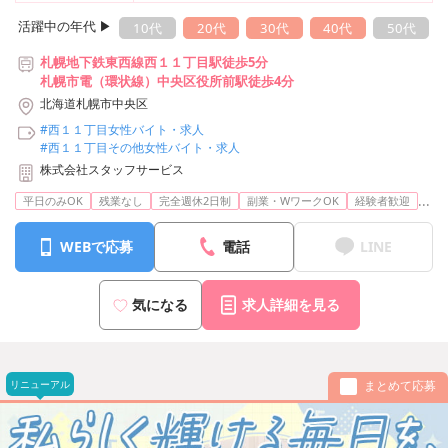
活躍中の年代 ▶︎
10代
20代
30代
40代
50代
札幌地下鉄東西線西１１丁目駅徒歩5分
札幌市電（環状線）中央区役所前駅徒歩4分
北海道札幌市中央区
#西１１丁目女性バイト・求人
#西１１丁目その他女性バイト・求人
株式会社スタッフサービス
...
平日のみOK
残業なし
完全週休2日制
副業・WワークOK
経験者歓迎
WEBで応募
電話
LINE
気になる
求人詳細を見る
リニューアル
まとめて応募