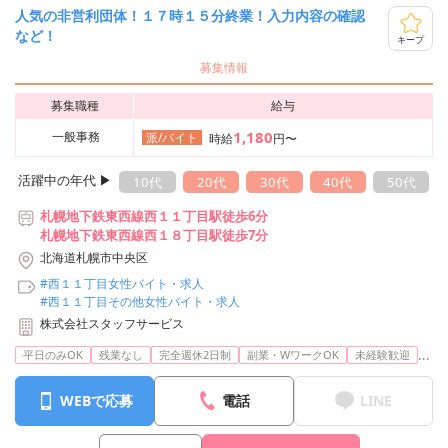
人気の非営利団体！１７時１５分終業！入力内容の確認
など！
キープ
募集情報
募集職種
給与
1,180
一般事務
派/バイト
時給
円〜
活躍中の年代 ▶︎
10代
20代
30代
40代
50代
札幌地下鉄東西線西１１丁目駅徒歩6分
札幌地下鉄東西線西１８丁目駅徒歩7分
北海道札幌市中央区
#西１１丁目女性バイト・求人
#西１１丁目その他女性バイト・求人
株式会社スタッフサービス
...
平日のみOK
残業なし
完全週休2日制
副業・WワークOK
未経験歓迎
WEBで応募
電話
LINE