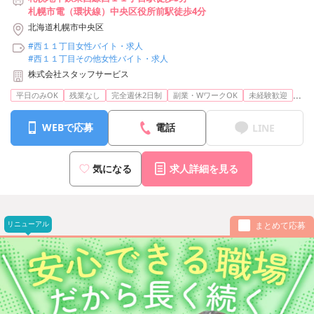
札幌市電（環状線）中央区役所前駅徒歩4分
北海道札幌市中央区
#西１１丁目女性バイト・求人
#西１１丁目その他女性バイト・求人
株式会社スタッフサービス
...
平日のみOK
残業なし
完全週休2日制
副業・WワークOK
未経験歓迎
WEBで応募
電話
LINE
気になる
求人詳細を見る
リニューアル
まとめて応募