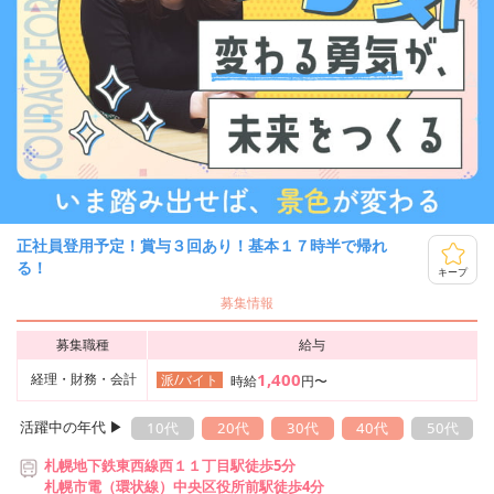
正社員登用予定！賞与３回あり！基本１７時半で帰れ
る！
キープ
募集情報
募集職種
給与
1,400
経理・財務・会計
派/バイト
時給
円〜
活躍中の年代 ▶︎
10代
20代
30代
40代
50代
札幌地下鉄東西線西１１丁目駅徒歩5分
札幌市電（環状線）中央区役所前駅徒歩4分