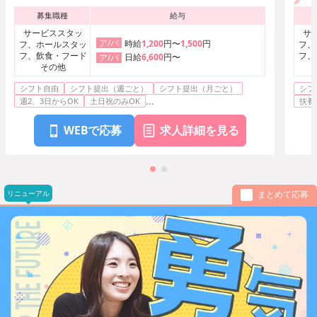
り徒歩5分
募集職種
給与
札幌市営南北線「大通駅」より徒歩7
分
サービススタッ
サ
ア/パ
時給
1,200
円〜
1,500
円
フ、ホールスタッ
フ、
フ、飲食・フード
フ、
日給
6,600
円〜
ア/パ
その他
シフト自由
シフト提出（週ごと）
シフト提出（月ごと）
シフ
...
週2、3日からOK
土日祝のみOK
扶養
WEBで応募
求人詳細を見る
リニューアル
まとめて応募