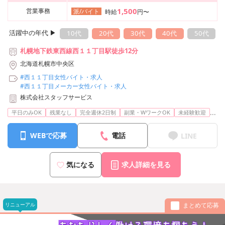
1,500
営業事務
派/バイト
時給
円〜
活躍中の年代 ▶︎
10代
20代
30代
40代
50代
札幌地下鉄東西線西１１丁目駅徒歩12分
北海道札幌市中央区
#西１１丁目女性バイト・求人
#西１１丁目メーカー女性バイト・求人
株式会社スタッフサービス
...
平日のみOK
残業なし
完全週休2日制
副業・WワークOK
未経験歓迎
WEBで応募
電話
LINE
気になる
求人詳細を見る
リニューアル
まとめて応募