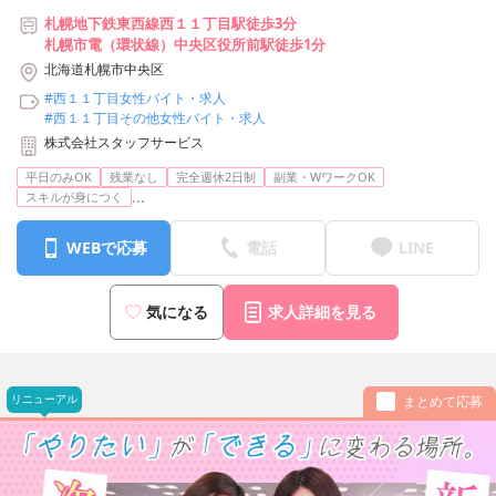
札幌地下鉄東西線西１１丁目駅徒歩3分
札幌市電（環状線）中央区役所前駅徒歩1分
北海道札幌市中央区
#西１１丁目女性バイト・求人
#西１１丁目その他女性バイト・求人
株式会社スタッフサービス
平日のみOK
残業なし
完全週休2日制
副業・WワークOK
...
スキルが身につく
WEBで応募
電話
LINE
気になる
求人詳細を見る
リニューアル
まとめて応募