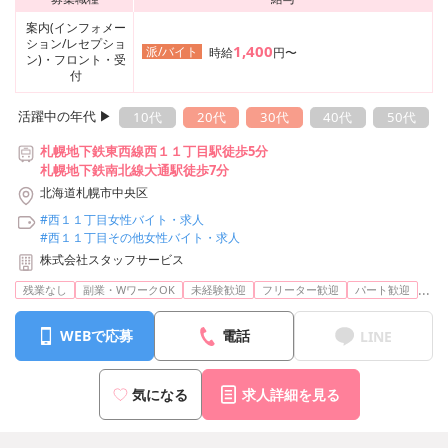
案内(インフォメー
ション/レセプショ
1,400
派/バイト
時給
円〜
ン)・フロント・受
付
活躍中の年代 ▶︎
10代
20代
30代
40代
50代
札幌地下鉄東西線西１１丁目駅徒歩5分
札幌地下鉄南北線大通駅徒歩7分
北海道札幌市中央区
#西１１丁目女性バイト・求人
#西１１丁目その他女性バイト・求人
株式会社スタッフサービス
...
残業なし
副業・WワークOK
未経験歓迎
フリーター歓迎
パート歓迎
WEBで応募
電話
LINE
気になる
求人詳細を見る