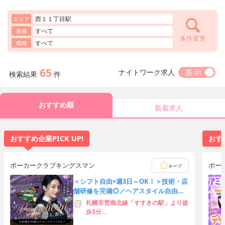
西１１丁目駅
エリア
すべて
業種
条件変更
すべて
職種
65
ナイトワーク求人
検索結果
件
おすすめ順
新着求人
おすすめ企業PICK UP!
おすす
ポーカークラブキングスマン
ポー
キープ
＜シフト自由×週3日～OK！＞技術・店
舗研修を完備◎／ヘアスタイル自由／
駅チカ徒歩4分♪
札幌市営南北線「すすきの駅」より徒
歩3分
札幌市営東豊線「豊水すすきの駅」よ