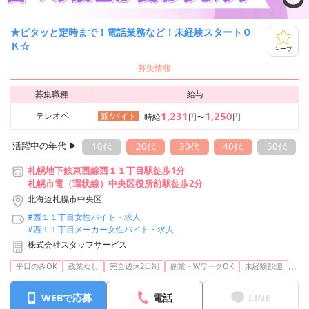
★ピタッと定時まで！電話業務など！未経験スタートＯ
Ｋ☆
キープ
募集情報
募集職種
給与
1,231
1,250
テレオペ
派/バイト
時給
円〜
円
活躍中の年代 ▶︎
10代
20代
30代
40代
50代
札幌地下鉄東西線西１１丁目駅徒歩1分
札幌市電（環状線）中央区役所前駅徒歩2分
北海道札幌市中央区
#西１１丁目女性バイト・求人
#西１１丁目メーカー女性バイト・求人
株式会社スタッフサービス
...
平日のみOK
残業なし
完全週休2日制
副業・WワークOK
未経験歓迎
WEBで応募
電話
LINE