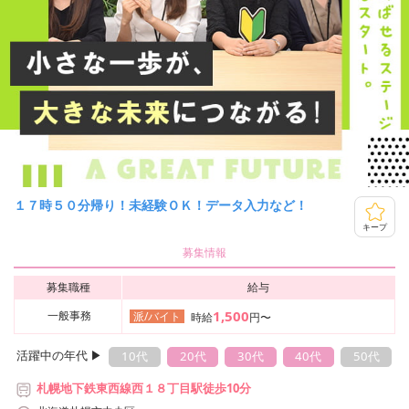
１７時５０分帰り！未経験ＯＫ！データ入力など！
キープ
募集情報
募集職種
給与
1,500
一般事務
派/バイト
時給
円〜
活躍中の年代 ▶︎
10代
20代
30代
40代
50代
札幌地下鉄東西線西１８丁目駅徒歩10分