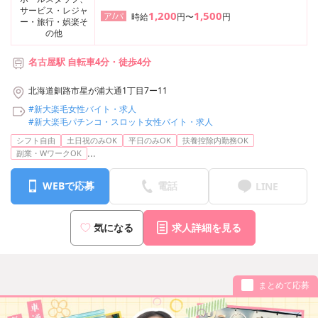
サービス・レジャ
1,200
1,500
ア/パ
時給
円〜
円
ー・旅行・娯楽そ
の他
名古屋駅 自転車4分・徒歩4分
【利用可能な路線】
北海道釧路市星が浦大通1丁目7ー11
・名古屋市東山線 名古屋駅
#新大楽毛女性バイト・求人
・名古屋市桜通線 名古屋駅
#新大楽毛パチンコ・スロット女性バイト・求人
・JR東海道本線 名古屋駅
シフト自由
土日祝のみOK
平日のみOK
扶養控除内勤務OK
・東海道新幹線 名古屋駅
...
副業・WワークOK
・JR中央本線 名古屋駅
・JR関西本線 名古屋駅
WEBで応募
電話
LINE
気になる
求人詳細を見る
まとめて応募