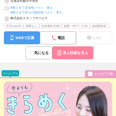
北海道札幌市中央区
#西１８丁目女性バイト・求人
#西１８丁目その他女性バイト・求人
株式会社スタッフサービス
...
平日のみOK
残業なし
完全週休2日制
副業・WワークOK
未経験歓迎
WEBで応募
電話
LINE
気になる
求人詳細を見る
リニューアル
まとめて応募