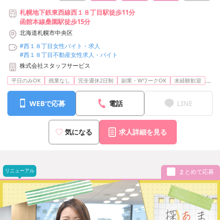
札幌地下鉄東西線西１８丁目駅徒歩11分
函館本線桑園駅徒歩15分
北海道札幌市中央区
#西１８丁目女性バイト・求人
#西１８丁目不動産女性求人・バイト
株式会社スタッフサービス
...
平日のみOK
残業なし
完全週休2日制
副業・WワークOK
未経験歓迎
WEBで応募
電話
LINE
気になる
求人詳細を見る
リニューアル
まとめて応募