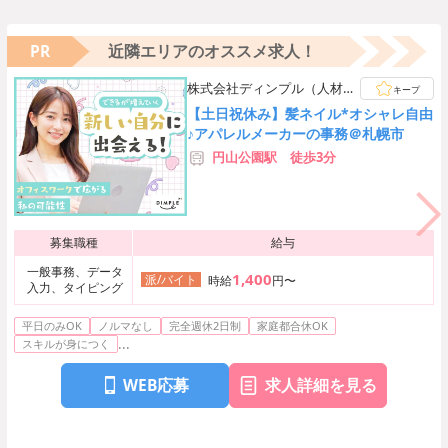
PR
近隣エリアのオススメ求人！
株式会社ディンプル（人材サ
キープ
ービス会社）
【土日祝休み】髪ネイル*オシャレ自由
♪アパレルメーカーの事務＠札幌市
円山公園駅 徒歩3分
募集職種
給与
一般事務、データ
1,400
派/バイト
時給
円〜
入力、タイピング
平日のみOK
ノルマなし
完全週休2日制
家庭都合休OK
...
スキルが身につく
WEB応募
求人詳細を見る