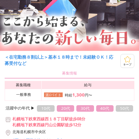
＜在宅勤務８割以上＞基本１８時まで！未経験ＯＫ！応
募受付など
キープ
募集情報
募集職種
給与
1,300
一般事務
派/バイト
時給
円〜
活躍中の年代 ▶︎
10代
20代
30代
40代
50代
札幌地下鉄東西線西１８丁目駅徒歩08分
札幌地下鉄東西線円山公園駅徒歩12分
北海道札幌市中央区