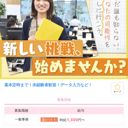
基本定時まで！未経験者歓迎！データ入力など！
キープ
募集情報
募集職種
給与
1,300
一般事務
派/バイト
時給
円〜