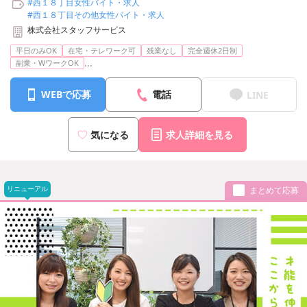
#西１８丁目女性バイト・求人
#西１８丁目その他女性バイト・求人
株式会社スタッフサービス
平日のみOK
在宅・テレワーク可
残業なし
完全週休2日制
...
副業・WワークOK
WEBで応募
電話
LINE
気になる
求人詳細を見る
リニューアル
まとめて応募