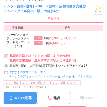
＜シフト自由×週3日～OK！＞技術・店舗研修を完備◎
／ヘアスタイル自由／駅チカ徒歩4分♪
キープ
募集情報
募集職種
給与
サービススタッ
1,200
1,500
ア/パ
時給
円〜
円
フ、ホールスタッ
フ、飲食・フード
6,600
ア/パ
日給
円〜
その他
札幌市営南北線「すすきの駅」より徒歩3分
札幌市営東豊線「豊水すすきの駅」より徒歩5分
札幌市営南北線「大通駅」より徒歩7分
北海道札幌市中央区南4条西5丁目4-1 シャンゼリゼ・ビル5F
#すすきの女性バイト・求人
#すすきのアミューズメント・ゲームセンター女性バイト・求人
シフト自由
シフト提出（週ごと）
シフト提出（月ごと）
...
週2、3日からOK
土日祝のみOK
WEBで応募
電話
LINE