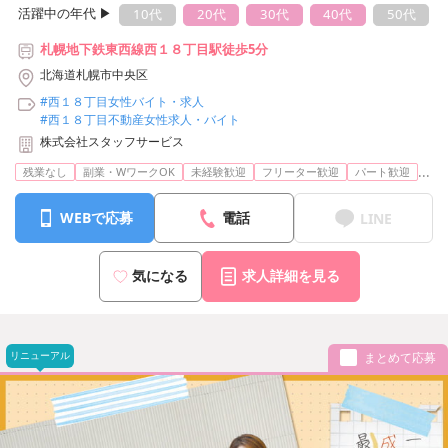
活躍中の年代 ▶︎
10代
20代
30代
40代
50代
札幌地下鉄東西線西１８丁目駅徒歩5分
北海道札幌市中央区
#西１８丁目女性バイト・求人
#西１８丁目不動産女性求人・バイト
株式会社スタッフサービス
...
残業なし
副業・WワークOK
未経験歓迎
フリーター歓迎
パート歓迎
WEBで応募
電話
LINE
気になる
求人詳細を見る
リニューアル
まとめて応募