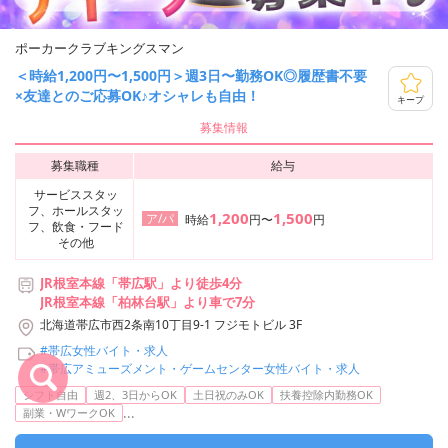
ポーカークラブキングスマン
＜時給1,200円〜1,500円＞週3日〜勤務OK◎履歴書不要
×友達とのご応募OK♪オシャレも自由！
キープ
募集情報
募集職種
給与
サービススタッ
フ、ホールスタッ
1,200
1,500
ア/パ
時給
円〜
円
フ、飲食・フード
その他
JR根室本線「帯広駅」より徒歩4分
JR根室本線「柏林台駅」より車で7分
北海道帯広市西2条南10丁目9-1 フジモトビル 3F
#帯広女性バイト・求人
#帯広アミューズメント・ゲームセンター女性バイト・求人
シフト自由
週2、3日からOK
土日祝のみOK
扶養控除内勤務OK
...
副業・WワークOK