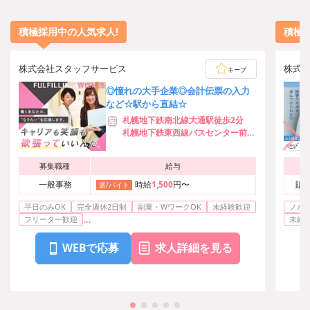
積極採用中の人気求人!
積極
株式会社スタッフサービス
株式
キープ
◎憧れの大手企業◎会計伝票の入力
など☆駅から直結☆
札幌地下鉄南北線大通駅徒歩2分
札幌地下鉄東西線バスセンター前駅
徒歩1分
募集職種
給与
一般事務
時給
1,500
円〜
販
派/バイト
平日のみOK
完全週休2日制
副業・WワークOK
未経験歓迎
ノル
...
フリーター歓迎
未経
WEBで応募
求人詳細を見る