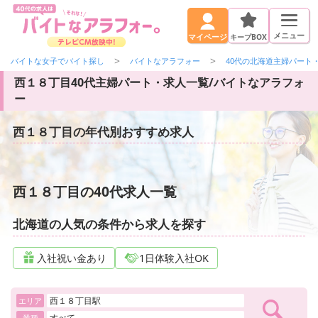
メニュー
キープBOX
マイページ
バイトな女子でバイト探し
バイトなアラフォー
40代の北海道主婦パート
西１８丁目40代主婦パート・求人一覧/バイトなアラフォ
ー
西１８丁目の年代別おすすめ求人
西１８丁目の40代求人一覧
北海道の人気の条件から求人を探す
入社祝い金あり
1日体験入社OK
西１８丁目駅
エリア
すべて
業種