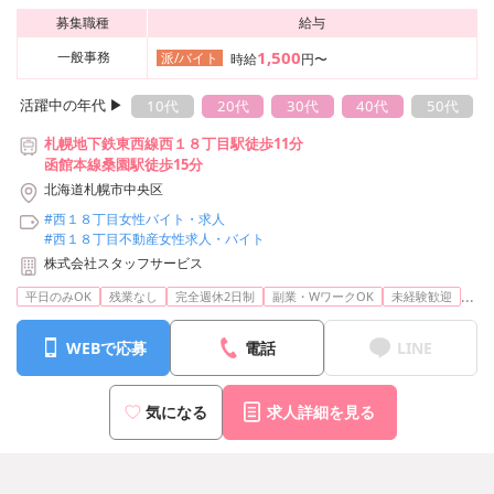
募集職種
給与
1,500
一般事務
派/バイト
時給
円〜
活躍中の年代 ▶︎
10代
20代
30代
40代
50代
札幌地下鉄東西線西１８丁目駅徒歩11分
函館本線桑園駅徒歩15分
北海道札幌市中央区
#西１８丁目女性バイト・求人
#西１８丁目不動産女性求人・バイト
株式会社スタッフサービス
...
平日のみOK
残業なし
完全週休2日制
副業・WワークOK
未経験歓迎
WEBで応募
電話
LINE
気になる
求人詳細を見る