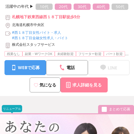
活躍中の年代 ▶︎
10代
20代
30代
40代
50代
札幌地下鉄東西線西１８丁目駅徒歩5分
北海道札幌市中央区
#西１８丁目女性バイト・求人
#西１８丁目金融女性求人・バイト
株式会社スタッフサービス
...
残業なし
副業・WワークOK
未経験歓迎
フリーター歓迎
パート歓迎
WEBで応募
電話
LINE
気になる
求人詳細を見る
リニューアル
まとめて応募