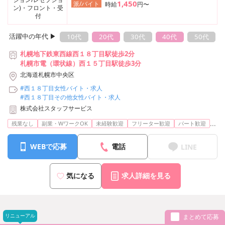
1,450
派/バイト
時給
円〜
ン)・フロント・受
付
活躍中の年代 ▶︎
10代
20代
30代
40代
50代
札幌地下鉄東西線西１８丁目駅徒歩2分
札幌市電（環状線）西１５丁目駅徒歩3分
北海道札幌市中央区
#西１８丁目女性バイト・求人
#西１８丁目その他女性バイト・求人
株式会社スタッフサービス
...
残業なし
副業・WワークOK
未経験歓迎
フリーター歓迎
パート歓迎
WEBで応募
電話
LINE
気になる
求人詳細を見る
リニューアル
まとめて応募