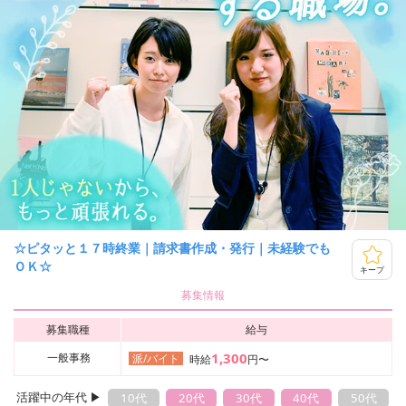
☆ピタッと１７時終業｜請求書作成・発行｜未経験でも
ＯＫ☆
キープ
募集情報
募集職種
給与
1,300
一般事務
派/バイト
時給
円〜
活躍中の年代 ▶︎
10代
20代
30代
40代
50代