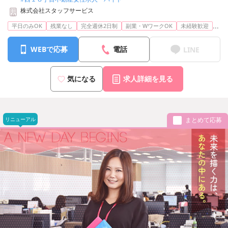
株式会社スタッフサービス
...
平日のみOK
残業なし
完全週休2日制
副業・WワークOK
未経験歓迎
WEBで応募
電話
LINE
気になる
求人詳細を見る
リニューアル
まとめて応募