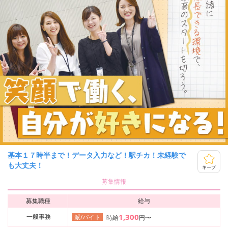
基本１７時半まで！データ入力など！駅チカ！未経験で
も大丈夫！
キープ
募集情報
募集職種
給与
1,300
一般事務
派/バイト
時給
円〜