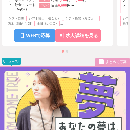
フ、ホールスタッ
フ、
フ、飲食・フード
フ、
日給
6,600
円〜
ア/パ
その他
シフト自由
シフト提出（週ごと）
シフト提出（月ごと）
シフ
...
週2、3日からOK
土日祝のみOK
扶養
WEBで応募
求人詳細を見る
リニューアル
まとめて応募