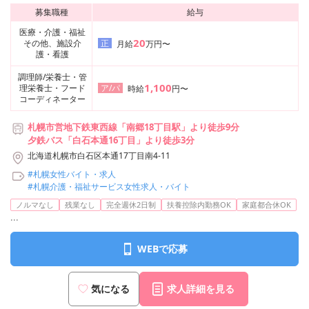
募集職種
給与
医療・介護・福祉
20
その他、施設介
正
月給
万円〜
護・看護
調理師/栄養士・管
1,100
理栄養士・フード
ア/パ
時給
円〜
コーディネーター
札幌市営地下鉄東西線「南郷18丁目駅」より徒歩9分
夕鉄バス「白石本通16丁目」より徒歩3分
北海道札幌市白石区本通17丁目南4-11
#札幌女性バイト・求人
#札幌介護・福祉サービス女性求人・バイト
ノルマなし
残業なし
完全週休2日制
扶養控除内勤務OK
家庭都合休OK
...
WEBで応募
気になる
求人詳細を見る