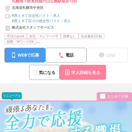
札幌地下鉄東西線円山公園駅徒歩12分
北海道札幌市中央区
#西１８丁目女性バイト・求人
#西１８丁目その他女性バイト・求人
株式会社スタッフサービス
平日のみOK
在宅・テレワーク可
残業なし
完全週休2日制
...
副業・WワークOK
WEBで応募
電話
LINE
気になる
求人詳細を見る
リニューアル
まとめて応募