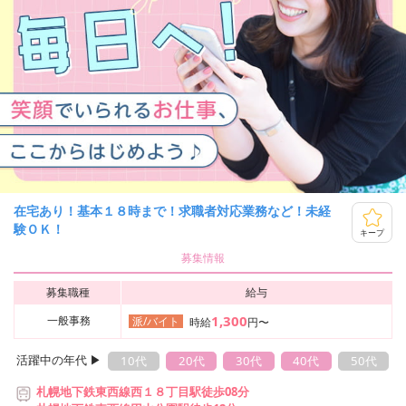
在宅あり！基本１８時まで！求職者対応業務など！未経
験ＯＫ！
キープ
募集情報
募集職種
給与
1,300
一般事務
派/バイト
時給
円〜
活躍中の年代 ▶︎
10代
20代
30代
40代
50代
札幌地下鉄東西線西１８丁目駅徒歩08分