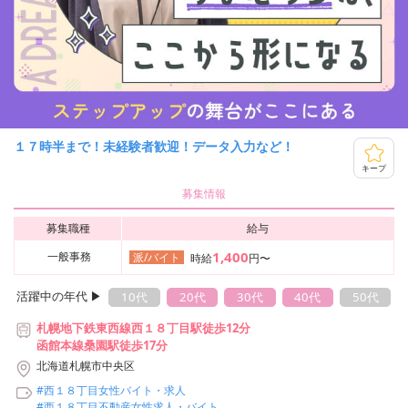
１７時半まで！未経験者歓迎！データ入力など！
キープ
募集情報
募集職種
給与
1,400
一般事務
派/バイト
時給
円〜
活躍中の年代 ▶︎
10代
20代
30代
40代
50代
札幌地下鉄東西線西１８丁目駅徒歩12分
函館本線桑園駅徒歩17分
北海道札幌市中央区
#西１８丁目女性バイト・求人
#西１８丁目不動産女性求人・バイト