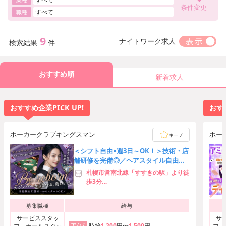
条件変更
すべて
職種
9
ナイトワーク求人
検索結果
件
おすすめ順
新着求人
おすすめ企業PICK UP!
おすす
ポーカークラブキングスマン
ポー
キープ
＜シフト自由×週3日～OK！＞技術・店
舗研修を完備◎／ヘアスタイル自由／
駅チカ徒歩4分♪
札幌市営南北線「すすきの駅」より徒
歩3分
札幌市営東豊線「豊水すすきの駅」よ
り徒歩5分
募集職種
給与
札幌市営南北線「大通駅」より徒歩7
分
サービススタッ
サ
ア/パ
時給
1,200
円〜
1,500
円