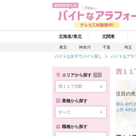
｜
｜
北海道/東北
北関東
東京
神奈川
千葉
埼玉
バイトな女子でバイト探し
バイトなアラ
西１１
エリアから探す
1
西１１丁目駅
注目の求
業種から探す
横浜 40
上野 40
すべて
難波 40
千葉 40
職種から探す
愛知 40
岡山 40