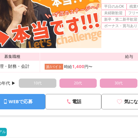
平日のみOK
残業
未経験歓迎
フリ
新卒・第二新卒歓迎
ボーナス・賞与あり
募集職種
給与
理・財務・会計
1,400
時給
円〜
派/バイト
年代 ▶︎
10代
20代
30代
WEBで応募
電話
気にな
アル