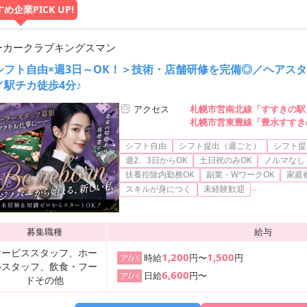
め企業PICK UP!
ーカークラブキングスマン
シフト自由×週3日～OK！＞技術・店舗研修を完備◎／ヘアス
／駅チカ徒歩4分♪
アクセス
札幌市営南北線「すすきの駅
札幌市営東豊線「豊水すすき
札幌市営南北線「大通駅」よ
シフト自由
シフト提出（週ごと）
シフト提
週2、3日からOK
土日祝のみOK
ノルマなし
扶養控除内勤務OK
副業・WワークOK
家庭
...
スキルが身につく
未経験歓迎
募集職種
給与
サービススタッフ、ホー
1,200
1,500
時給
円〜
円
ア/パ
ルスタッフ、飲食・フー
6,600
日給
円〜
ア/パ
ドその他