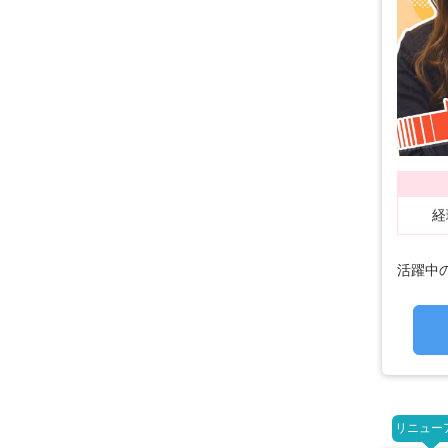
経
活躍中の
リニュー