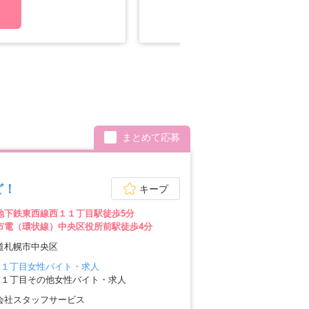
る
WE
まとめて応募
ど！
キープ
地下鉄東西線西１１丁目駅徒歩5分
市電（環状線）中央区役所前駅徒歩4分
道札幌市中央区
１１丁目女性バイト・求人
１１丁目その他女性バイト・求人
会社スタッフサービス