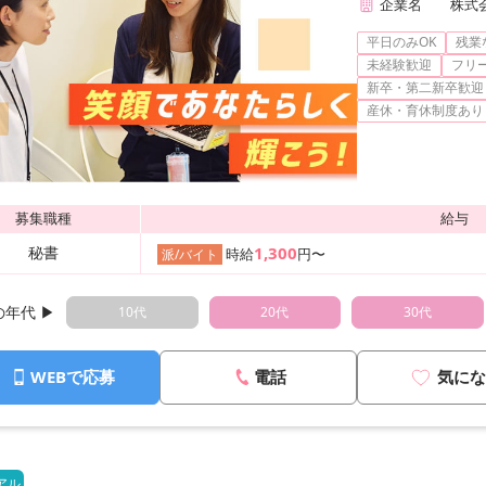
企業名
株式
平日のみOK
残業
未経験歓迎
フリ
新卒・第二新卒歓迎
産休・育休制度あり
募集職種
給与
秘書
1,300
時給
円〜
派/バイト
年代 ▶︎
10代
20代
30代
WEBで応募
電話
気にな
アル