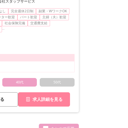
会社スタッフサービス
なし
完全週休2日制
副業・WワークOK
ーター歓迎
パート歓迎
主婦（夫）歓迎
社会保険完備
交通費支給
...
40代
50代
る
求人詳細を見る