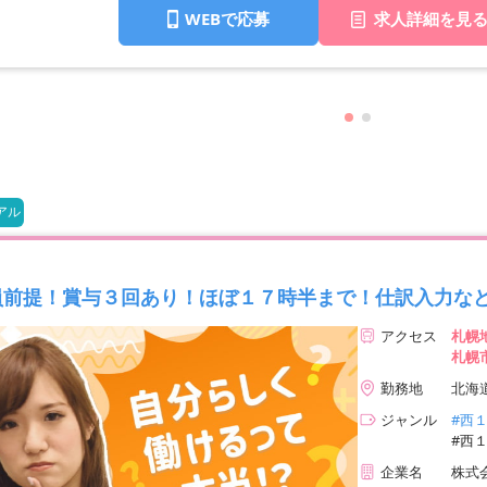
WEBで応募
求人詳細を見
アル
員前提！賞与３回あり！ほぼ１７時半まで！仕訳入力な
アクセス
札幌
札幌
勤務地
北海
ジャンル
#西
#西
企業名
株式