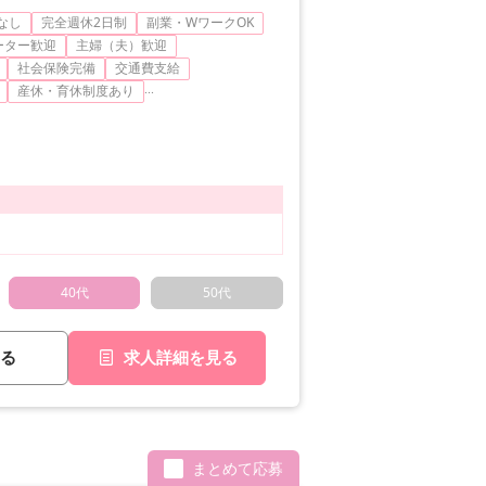
なし
完全週休2日制
副業・WワークOK
ーター歓迎
主婦（夫）歓迎
社会保険完備
交通費支給
...
産休・育休制度あり
40代
50代
る
求人詳細を見る
まとめて応募