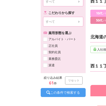
西１１
すべて
こだわりから探す
10代
バ
50代
バ
すべて
雇用形態を選ぶ
北海道
アルバイト・パート
正社員
入社
契約社員
業務委託
派遣
西１１
絞り込み結果
リセット
61
件
この条件で検索する