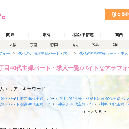
会員登
｜
｜
｜
関東
東海
北陸/甲信越
関西
大阪
京都
静岡
福岡
広島
岡山
フォー
40代の北海道主婦パート・求人
40代の札幌主婦パート・求人
丁目40代主婦パート・求人一覧/バイトなアラフォ
人エリア・キーワード
代主婦・パート
東京 40代主婦・パート
渋谷 40代主婦・パート
新宿 40代主婦・パ
代主婦・パート
池袋 40代主婦・パート
神奈川 40代主婦・パート
川崎 40代主婦
代主婦・パート
梅田 40代主婦・パート
福岡 40代主婦・パート
天神 40代主婦・パ
もっと見る
代主婦・パート
船橋 40代主婦・パート
埼玉 40代主婦・パート
川越 40代主婦・パ
代主婦・パート
名古屋 40代主婦・パート
静岡 40代主婦・パート
石川 40代主婦
代主婦・パート
広島 40代主婦・パート