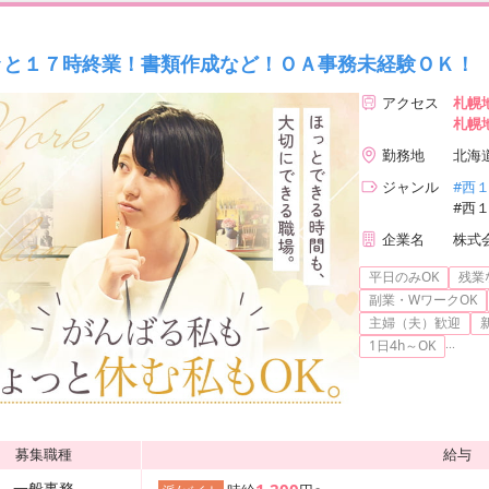
ッと１７時終業！書類作成など！ＯＡ事務未経験ＯＫ！
アクセス
札幌
札幌
勤務地
北海
ジャンル
#西
#西
企業名
株式
平日のみOK
残業
副業・WワークOK
主婦（夫）歓迎
...
1日4h～OK
募集職種
給与
一般事務
1,200