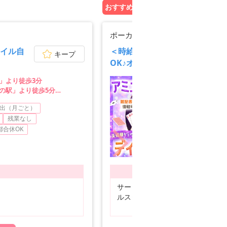
おすすめ企業PICK UP!
ポーカークラブキングスマン
タイル自
＜時給1,200円〜1,500円＞
キープ
OK♪オシャレも自由！
」より徒歩3分
の駅」より徒歩5分
り徒歩7分
出（月ごと）
シ
残業なし
副業
都合休OK
ブラ
募集職種
サービススタッフ、ホー
ルスタッフ、飲食・フー
ア/パ
ドその他