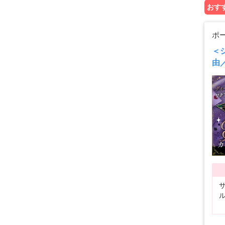
おすす
ポ
＜
由