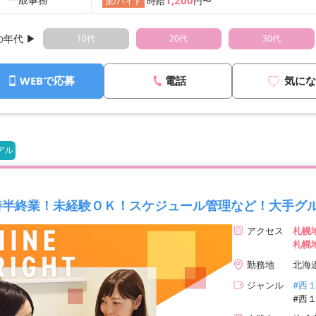
時給
円〜
派/バイト
年代 ▶︎
10代
20代
30代
WEBで応募
電話
気にな
アル
時半終業！未経験ＯＫ！スケジュール管理など！大手グ
アクセス
札幌
札幌
勤務地
北海
ジャンル
#西
#西