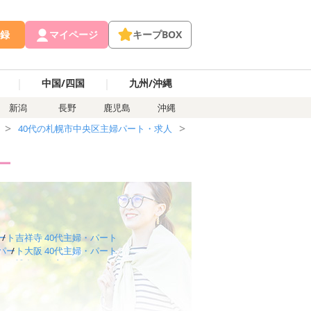
録
マイページ
キープBOX
｜
｜
中国/四国
九州/沖縄
新潟
長野
鹿児島
沖縄
40代の札幌市中央区主婦パート・求人
40代の西１１丁目主婦パー
ー
ート
吉祥寺 40代主婦・パート
・パート
大阪 40代主婦・パート
ート
博多 40代主婦・パート
ート
大宮 40代主婦・パート
・パート
金沢 40代主婦・パート