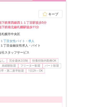
キープ
地下鉄東西線西１１丁目駅徒歩5分
地下鉄南北線札幌駅徒歩11分
道札幌市中央区
１１丁目女性バイト・求人
１１丁目金融女性求人・バイト
会社スタッフサービス
なし
完全週休2日制
扶養控除内勤務OK
未経験歓迎
フリーター歓迎
パート歓迎
新卒・第二新卒歓迎
1日2h～OK