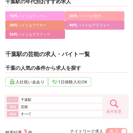
千葉駅の年代別おすすめ求人
10代
バイトなティーン
20代
バイトなZ世代
30代
バイトなアラサー
40代
バイトなアラフォー
50代
バイトなアラフィフ
千葉駅の芸能の求人・バイト一覧
千葉の人気の条件から求人を探す
入社祝い金あり
1日体験入社OK
千葉駅
エリア
芸能
業種
条件変更
すべて
職種
3
ナイトワーク求人
検索結果
件