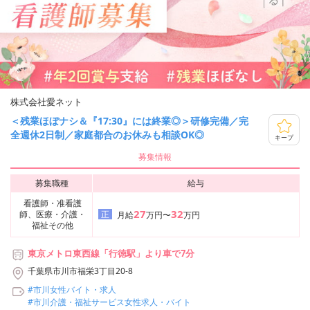
株式会社愛ネット
＜残業ほぼナシ＆『17:30』には終業◎＞研修完備／完
全週休2日制／家庭都合のお休みも相談OK◎
キープ
募集情報
募集職種
給与
看護師・准看護
27
32
師、医療・介護・
正
月給
万円〜
万円
福祉その他
東京メトロ東西線「行徳駅」より車で7分
千葉県市川市福栄3丁目20-8
#市川女性バイト・求人
#市川介護・福祉サービス女性求人・バイト