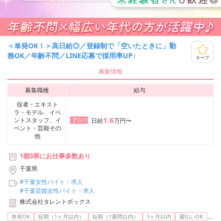
＜単発OK！＞高日給◎／登録制で「空いたときに」勤
務OK／年齢不問／LINE応募で採用率UP♪
キープ
募集情報
募集職種
給与
役者・エキスト
ラ・モデル、イベ
1.6
ントスタッフ、イ
ア/パ
日給
万円〜
ベント・芸能その
他
1都3県にお仕事多数あり
千葉県
#千葉女性バイト・求人
#千葉芸能女性バイト・求人
株式会社タレントボックス
...
単発OK
短期（1ヶ月以内）
短期（1週間以内）
3ヶ月以内
週払いOK