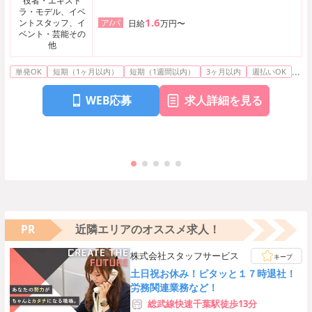
役者・エキスト
ラ・モデル、イベ
1.6
ントスタッフ、イ
ア/パ
日給
万円〜
ベント・芸能その
他
...
単発OK
短期（1ヶ月以内）
短期（1週間以内）
3ヶ月以内
週払いOK
WEB応募
求人詳細を見る
PR
近隣エリアのオススメ求人！
株式会社スタッフサービス
キープ
土日祝お休み！ピタッと１７時退社！
労務関連業務など！
総武線快速千葉駅徒歩13分