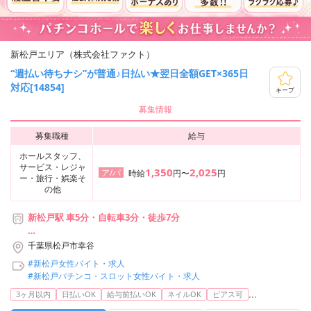
新松戸エリア（株式会社ファクト）
“週払い待ちナシ”が普通♪日払い★翌日全額GET×365日
対応[14854]
キープ
募集情報
募集職種
給与
ホールスタッフ、
サービス・レジャ
1,350
2,025
ア/パ
時給
円〜
円
ー・旅行・娯楽そ
の他
新松戸駅 車5分・自転車3分・徒歩7分
【利用可能な路線】
千葉県松戸市幸谷
・JR常磐線各駅停車 新松戸駅
#新松戸女性バイト・求人
・JR武蔵野線 新松戸駅
#新松戸パチンコ・スロット女性バイト・求人
...
3ヶ月以内
日払いOK
給与前払いOK
ネイルOK
ピアス可