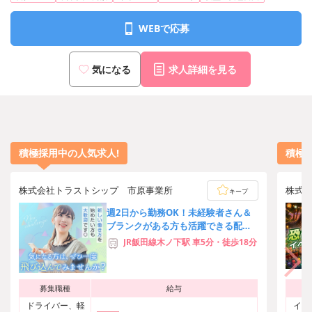
WEBで応募
気になる
求人詳細を見る
積極採用中の人気求人!
積極
株式会社トラストシップ 市原事業所
株式
キープ
週2日から勤務OK！未経験者さん＆
ブランクがある方も活躍できる配送
ドライバー◎自転車・バイク・車通
JR飯田線木ノ下駅 車5分・徒歩18分
勤可能♪[18578]
募集職種
給与
ドライバー、軽
イベ