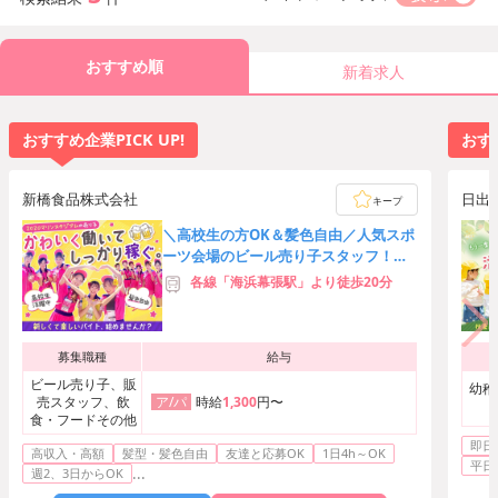
おすすめ順
新着求人
おすすめ企業PICK UP!
おすす
新橋食品株式会社
日出
キープ
＼高校生の方OK＆髪色自由／人気スポ
ーツ会場のビール売り子スタッフ！友
達応募歓迎★時給3,000円可
各線「海浜幕張駅」より徒歩20分
募集職種
給与
ビール売り子、販
幼稚
売スタッフ、飲
時給
1,300
円〜
ア/パ
食・フードその他
即日
高収入・高額
髪型・髪色自由
友達と応募OK
1日4h～OK
平日
...
週2、3日からOK