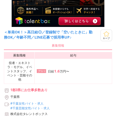
＜単発OK！＞高日給◎／登録制で「空いたときに」勤
務OK／年齢不問／LINE応募で採用率UP♪
キープ
募集情報
募集職種
給与
役者・エキスト
ラ・モデル、イベ
1.6
ントスタッフ、イ
ア/パ
日給
万円〜
ベント・芸能その
他
1都3県にお仕事多数あり
千葉県
#千葉女性バイト・求人
#千葉芸能女性バイト・求人
株式会社タレントボックス