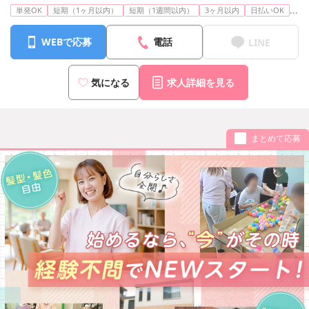
...
単発OK
短期（1ヶ月以内）
短期（1週間以内）
3ヶ月以内
日払いOK
WEBで応募
電話
LINE
気になる
求人詳細を見る
まとめて応募