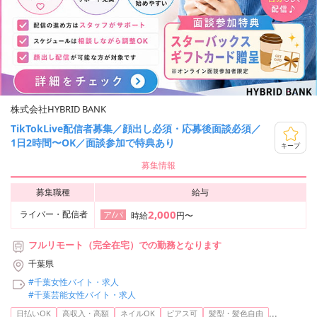
株式会社HYBRID BANK
TikTokLive配信者募集／顔出し必須・応募後面談必須／
1日2時間〜OK／面談参加で特典あり
キープ
募集情報
募集職種
給与
2,000
ライバー・配信者
ア/パ
時給
円〜
フルリモート（完全在宅）での勤務となります
千葉県
#千葉女性バイト・求人
#千葉芸能女性バイト・求人
...
日払いOK
高収入・高額
ネイルOK
ピアス可
髪型・髪色自由