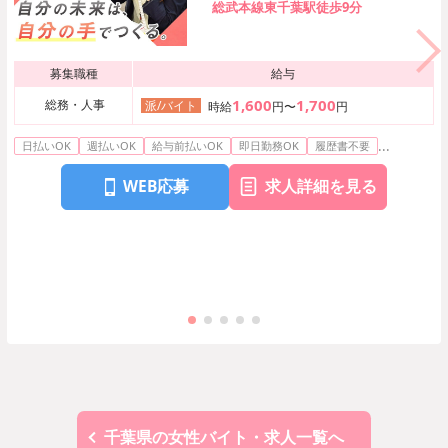
総武本線東千葉駅徒歩9分
募集職種
給与
1,600
1,700
総務・人事
派/バイト
時給
円〜
円
...
日払いOK
週払いOK
給与前払いOK
即日勤務OK
履歴書不要
WEB応募
求人詳細を見る
千葉県の女性バイト・求人一覧へ