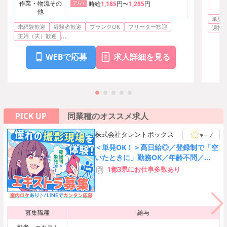
作業・物流その
ア/パ
時給
1,185
円〜
1,285
円
他
単発O
未経験歓迎
経験者歓迎
ブランクOK
フリーター歓迎
週払い
...
主婦（夫）歓迎
WEBで応募
求人詳細を見る
PICK UP
同業種のオススメ求人
株式会社タレントボックス
キープ
＜単発OK！＞高日給◎／登録制で「空
いたときに」勤務OK／年齢不問／
LINE応募で採用率UP♪
1都3県にお仕事多数あり
募集職種
給与