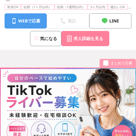
...
単発OK
短期（1ヶ月以内）
短期（1週間以内）
3ヶ月以内
週払いOK
WEBで応募
電話
LINE
気になる
求人詳細を見る
まとめて応募