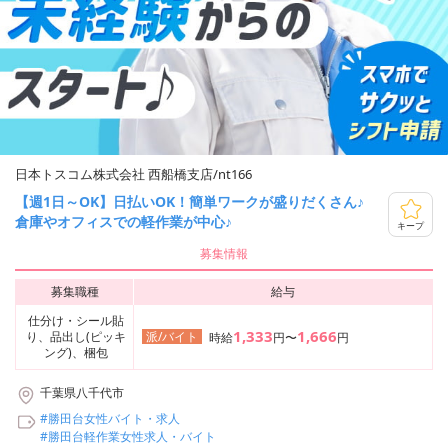
日本トスコム株式会社 西船橋支店/nt166
【週1日～OK】日払いOK！簡単ワークが盛りだくさん♪
倉庫やオフィスでの軽作業が中心♪
キープ
募集情報
募集職種
給与
仕分け・シール貼
1,333
1,666
り、品出し(ピッキ
派/バイト
時給
円〜
円
ング)、梱包
千葉県八千代市
#勝田台女性バイト・求人
#勝田台軽作業女性求人・バイト