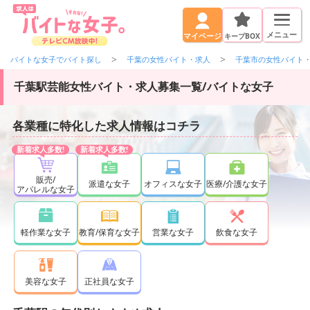
メニュー
キープBOX
マイページ
バイトな女子でバイト探し
千葉の女性バイト・求人
千葉市の女性バイト
千葉駅芸能女性バイト・求人募集一覧/バイトな女子
各業種に特化した求人情報はコチラ
販売/
派遣な女子
オフィスな女子
医療/介護な女子
アパレルな女子
軽作業な女子
教育/保育な女子
営業な女子
飲食な女子
正社員な女子
美容な女子