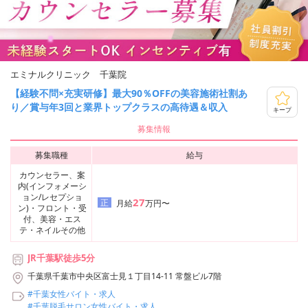
エミナルクリニック 千葉院
【経験不問×充実研修】最大90％OFFの美容施術社割あ
り／賞与年3回と業界トップクラスの高待遇＆収入
キープ
募集情報
募集職種
給与
カウンセラー、案
内(インフォメーシ
ョン/レセプショ
27
正
月給
万円〜
ン)・フロント・受
付、美容・エス
テ・ネイルその他
JR千葉駅徒歩5分
千葉県千葉市中央区富士見１丁目14-11 常盤ビル7階
#千葉女性バイト・求人
#千葉脱毛サロン女性バイト・求人