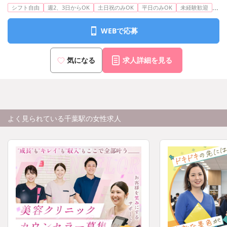
...
シフト自由
週2、3日からOK
土日祝のみOK
平日のみOK
未経験歓迎
WEBで応募
気になる
求人詳細を見る
よく見られている千葉駅の女性求人