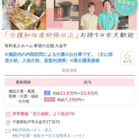
有料老人ホーム 希望の太陽 大金平
※施設内の内部訪問による介護のお仕事です。（主に排
泄介助、入浴介助、居室内清掃）※要介護系資格
キープ
募集情報
募集職種
給与
施設介護・看護、
22.8
23.8
正
月給
万円〜
万円
医療・介護・福祉
1,250
ア/パ
時給
円〜
その他
JR常磐線「北小金駅」より徒歩7分
千葉県松戸市大金平2丁目73
#松戸女性バイト・求人
#松戸介護・福祉サービス女性求人・バイト