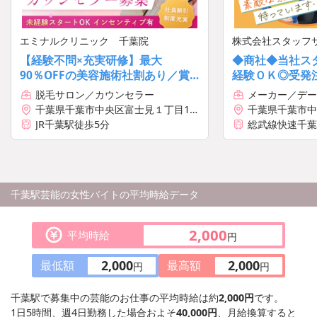
エミナルクリニック 千葉院
株式会社スタッフ
【経験不問×充実研修】最大
◆商社◆当社ス
90％OFFの美容施術社割あり／賞
経験ＯＫ◎受発
与年3回と業界トップクラスの高待
脱毛サロン／カウンセラー
メーカー／デー
遇＆収入
千葉県千葉市中央区富士見１丁目14-
千葉県千葉市中
11 常盤ビル7階
JR千葉駅徒歩5分
総武線快速千葉
千葉駅芸能の女性バイトの平均時給データ
2,000
平均時給
円
2,000
2,000
最低額
最高額
円
円
千葉駅で募集中の芸能のお仕事の平均時給は約
2,000円
です。
1日5時間、週4日勤務した場合およそ
40,000円
、月給換算すると