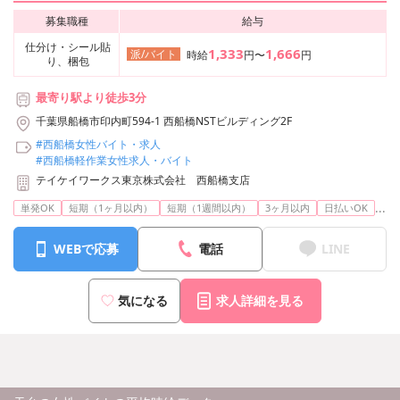
募集職種
給与
仕分け・シール貼
1,333
1,666
派/バイト
時給
円〜
円
り、梱包
最寄り駅より徒歩3分
千葉県船橋市印内町594-1 西船橋NSTビルディング2F
#西船橋女性バイト・求人
#西船橋軽作業女性求人・バイト
テイケイワークス東京株式会社 西船橋支店
...
単発OK
短期（1ヶ月以内）
短期（1週間以内）
3ヶ月以内
日払いOK
WEBで応募
電話
LINE
気になる
求人詳細を見る