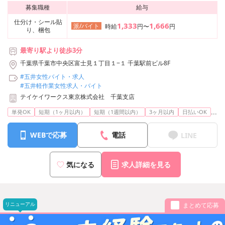
募集職種
給与
仕分け・シール貼
1,333
1,666
派/バイト
時給
円〜
円
り、梱包
最寄り駅より徒歩3分
千葉県千葉市中央区富士見１丁目１−１ 千葉駅前ビル8F
#五井女性バイト・求人
#五井軽作業女性求人・バイト
テイケイワークス東京株式会社 千葉支店
...
単発OK
短期（1ヶ月以内）
短期（1週間以内）
3ヶ月以内
日払いOK
WEBで応募
電話
LINE
気になる
求人詳細を見る
リニューアル
まとめて応募