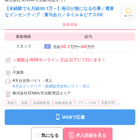
【未経験でも月給30.1万～】毎日が旅になる仕事／豊富
なインセンティブ・賞与あり／ネイル＆ピアスOK
キープ
募集情報
募集職種
給与
30.1
88
スタッフ
正
月給
万円〜
万円
＜面談は WEBオンライン 又は 以下にて行います＞
■株式会社SENKA 東京事務所
千葉県
東京都中央区銀座6丁目18-2 野村不動産銀座ビル10F
#天台女性バイト・求人
アクセス：
#天台インテリア・雑貨販売女性バイト・求人
東京メトロ日比谷線/都営浅草線「東銀座」駅 6番出口より徒歩3
株式会社SENKA/天台駅周辺エリア
分
東京メトロ日比谷線/丸ノ内線・銀座線「銀座」駅 A5出口より徒
...
高収入・高額
未経験歓迎
経験者歓迎
ブランクOK
学歴不問
歩7分
都営大江戸線「築地市場」駅 A3出口より徒歩3分
WEBで応募
JR「新橋」駅 銀座口より徒歩12分
気になる
求人詳細を見る