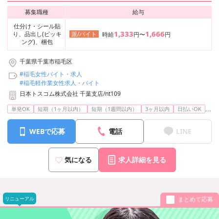
募集職種
給与
仕分け・シール貼
1,333
1,666
り、品出し(ピッキ
派/バイト
時給
円〜
円
ング)、梱包
千葉県千葉市稲毛区
#稲毛女性バイト・求人
#稲毛軽作業女性求人・バイト
日本トスコム株式会社 千葉支店/nt109
...
単発OK
短期（1ヶ月以内）
短期（1週間以内）
3ヶ月以内
日払いOK
WEBで応募
電話
LINE
気になる
求人詳細を見る
リニューアル
まとめて応募