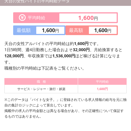
天台の女性バイトの平均時給データ
1,600
平均時給
円
1,600
1,600
最低額
最高額
円
円
天台の女性アルバイトの平均時給は約
1,600円
です。
1日5時間、週4日勤務した場合およそ
32,000円
、月給換算すると
128,000円
、年収換算では
1,536,000円
ほど稼げる計算になりま
す。
職種別の平均時給は下記表をご覧ください。
職 種
平均時給
サービス・レジャー・旅行・娯楽
1,600円
※このデータは「バイトな女子。」に登録されている求人情報の給与を元に独
自の集計ロジックによって算出しています。
掲載中の求人の平均金額とは異なる場合があり、その正確性について保証す
るものではありません。