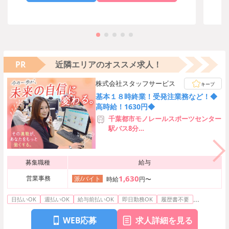
PR
近隣エリアのオススメ求人！
株式会社スタッフサービス
キープ
基本１８時終業！受発注業務など！◆
高時給！1630円◆
千葉都市モノレールスポーツセンター
駅バス8分
総武線快速稲毛駅バス25分
募集職種
給与
1,630
営業事務
派/バイト
時給
円〜
...
日払いOK
週払いOK
給与前払いOK
即日勤務OK
履歴書不要
WEB応募
求人詳細を見る