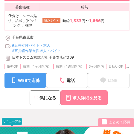
募集職種
給与
仕分け・シール貼
1,333
1,666
り、品出し(ピッキ
派/バイト
時給
円〜
円
ング)、梱包
千葉県市原市
#五井女性バイト・求人
#五井軽作業女性求人・バイト
日本トスコム株式会社 千葉支店/nt109
...
単発OK
短期（1ヶ月以内）
短期（1週間以内）
3ヶ月以内
日払いOK
WEBで応募
電話
LINE
気になる
求人詳細を見る
リニューアル
まとめて応募