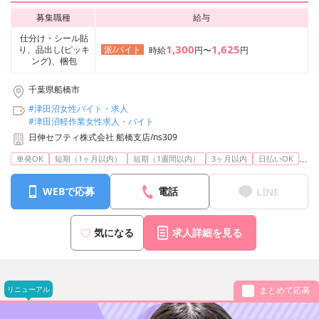
募集職種
給与
仕分け・シール貼
1,300
1,625
り、品出し(ピッキ
派/バイト
時給
円〜
円
ング)、梱包
千葉県船橋市
#津田沼女性バイト・求人
#津田沼軽作業女性求人・バイト
日伸セフティ株式会社 船橋支店/ns309
...
単発OK
短期（1ヶ月以内）
短期（1週間以内）
3ヶ月以内
日払いOK
WEBで応募
電話
LINE
気になる
求人詳細を見る
リニューアル
まとめて応募