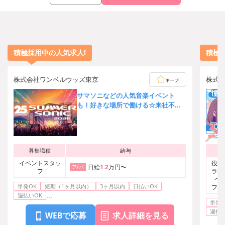
積極採用中の人気求人!
積極
株式会社ワンベルウッズ東京
株式
キープ
サマソニなどの人気音楽イベント
も！好きな場所で働ける☆来社不
要！働いたその日に給料もらえる日
払い♪
募集職種
給与
イベントスタッ
役者
日給
1.2
万円〜
ア/パ
フ
ラ・
ベ
単発OK
短期（1ヶ月以内）
3ヶ月以内
日払いOK
フ、
...
芸
週払いOK
単発O
週払い
WEBで応募
求人詳細を見る