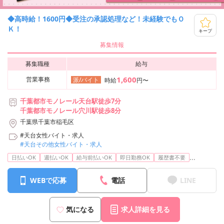
◆高時給！1600円◆受注の承認処理など！未経験でもＯ
Ｋ！
キープ
募集情報
募集職種
給与
1,600
営業事務
派/バイト
時給
円〜
千葉都市モノレール天台駅徒歩7分
千葉都市モノレール穴川駅徒歩8分
千葉県千葉市稲毛区
#天台女性バイト・求人
#天台その他女性バイト・求人
...
日払いOK
週払いOK
給与前払いOK
即日勤務OK
履歴書不要
WEBで応募
電話
LINE
気になる
求人詳細を見る