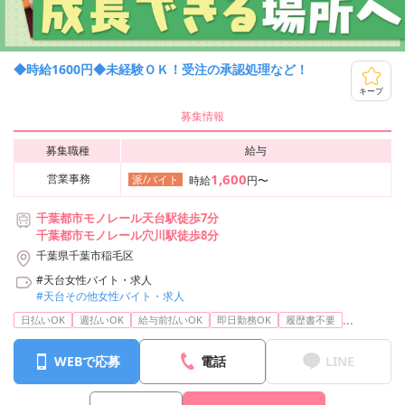
◆時給1600円◆未経験ＯＫ！受注の承認処理など！
キープ
募集情報
募集職種
給与
1,600
営業事務
派/バイト
時給
円〜
千葉都市モノレール天台駅徒歩7分
千葉都市モノレール穴川駅徒歩8分
千葉県千葉市稲毛区
#天台女性バイト・求人
#天台その他女性バイト・求人
...
日払いOK
週払いOK
給与前払いOK
即日勤務OK
履歴書不要
WEBで応募
電話
LINE