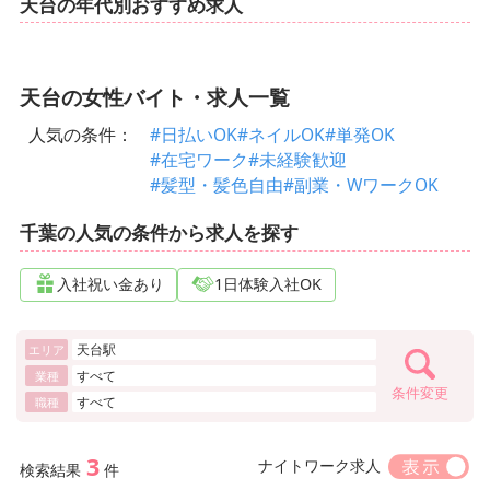
天台の年代別おすすめ求人
天台の女性バイト・求人一覧
人気の条件：
#日払いOK
#ネイルOK
#単発OK
#在宅ワーク
#未経験歓迎
#髪型・髪色自由
#副業・WワークOK
千葉の人気の条件から求人を探す
入社祝い金あり
1日体験入社OK
天台駅
エリア
すべて
業種
条件変更
すべて
職種
3
ナイトワーク求人
検索結果
件