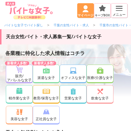
メニュー
キープBOX
マイページ
バイトな女子でバイト探し
千葉の女性バイト・求人
千葉市の女性バイト
天台女性バイト・求人募集一覧/バイトな女子
各業種に特化した求人情報はコチラ
販売/
派遣な女子
オフィスな女子
医療/介護な女子
アパレルな女子
軽作業な女子
教育/保育な女子
営業な女子
飲食な女子
正社員な女子
美容な女子