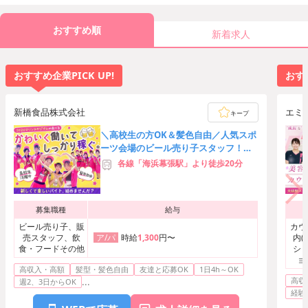
おすすめ順
新着求人
おすすめ企業PICK UP!
おすす
新橋食品株式会社
エミ
キープ
＼高校生の方OK＆髪色自由／人気スポ
ーツ会場のビール売り子スタッフ！友
達応募歓迎★時給3,000円可
各線「海浜幕張駅」より徒歩20分
募集職種
給与
ビール売り子、販
カウ
売スタッフ、飲
時給
1,300
円〜
内(
ア/パ
食・フードその他
ショ
ョ
高収入・高額
髪型・髪色自由
友達と応募OK
1日4h～OK
ト・
高収
...
エス
週2、3日からOK
経験