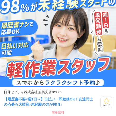
日伸セフティ株式会社 船橋支店/ns309
【履歴書不要×週1日～】日払い・即勤務OK！友達同士
の応募も大歓迎♪未経験の方が98％♪
キープ
募集情報