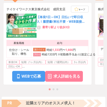
テイケイワークス東京株式会社 成田支店
株式
キープ
【単発1日～OK】日払いで即日収
入！履歴書/来社不要・WEB面接
OK→簡単オンライン登録♪
最寄り駅より徒歩3分
募集職種
給与
デー
仕分け・シール
派/バイト
時給
1,333
円〜
1,666
円
貼り、梱包
時給1333円 ※初勤務手当あり(規定による) 【月収例】
ア/パ
日払い
単発OK
短期（1ヶ月以内）
短期（1週間以内）
3ヶ月以内
平日の
...
日払いOK
WEBで応募
求人詳細を見る
PR
近隣エリアのオススメ求人！