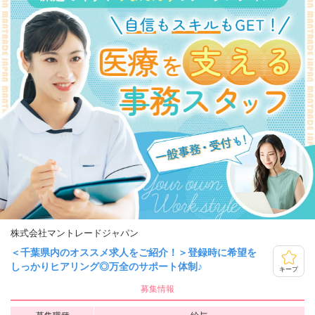
株式会社マントレードジャパン
＜千葉県内のオススメ求人をご紹介！＞登録時に希望を
しっかりヒアリング◎万全のサポート体制♪
キープ
募集情報