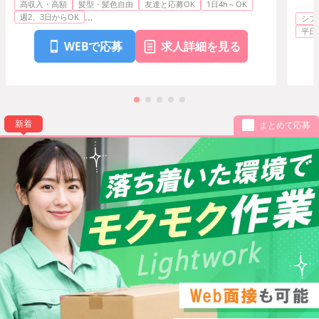
高収入・高額
髪型・髪色自由
友達と応募OK
1日4h～OK
...
週2、3日からOK
シフ
平日
WEBで応募
求人詳細を見る
新着
まとめて応募