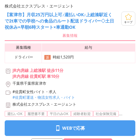
株式会社エクスプレス・エージェント
【富津市】月収25万円以上可♪週払いOK♪上総湊駅近く
で2t車での学校への食品のルート配送ドライバー◇土日
キープ
祝休み×早朝6時スタート×車通勤OK
募集情報
募集職種
給与
ドライバー
時給1,520円
派
JR内房線 上総湊駅 徒歩11分
JR内房線 佐貫町駅 車10分
千葉県千葉県富津市
#佐貫町女性バイト・求人
#佐貫町運送・物流女性求人・バイト
株式会社エクスプレス・エージェント
...
週払いOK
履歴書不要
平日のみOK
経験者歓迎
社会保険完備
WEBで応募