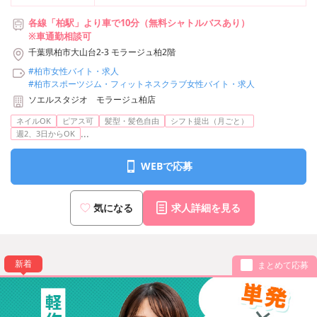
各線「柏駅」より車で10分（無料シャトルバスあり）
※車通勤相談可
千葉県柏市大山台2-3 モラージュ柏2階
#柏市女性バイト・求人
#柏市スポーツジム・フィットネスクラブ女性バイト・求人
ソエルスタジオ モラージュ柏店
ネイルOK
ピアス可
髪型・髪色自由
シフト提出（月ごと）
...
週2、3日からOK
WEBで応募
気になる
求人詳細を見る
新着
まとめて応募