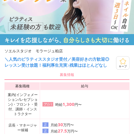
ソエルスタジオ モラージュ柏店
＼人気のピラティススタジオ受付／美容好きの方歓迎◎
レッスン受け放題！福利厚生充実♪残業はほとんどなし
キープ
募集情報
募集職種
給与
案内(インフォメー
ション/レセプショ
1,300
ン)・フロント・受
ア/パ
時給
円〜
付、講師・インス
トラクター
30
正
月給
万円〜
店長・マネージャ
ー候補
27.5
正
月給
万円〜