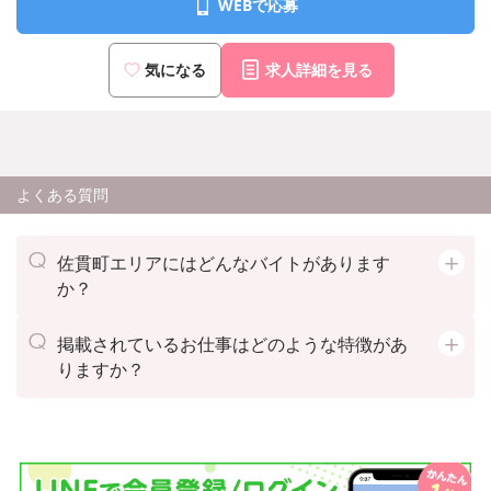
WEBで応募
気になる
求人詳細を見る
よくある質問
佐貫町エリアにはどんなバイトがあります
か？
掲載されているお仕事はどのような特徴があ
りますか？