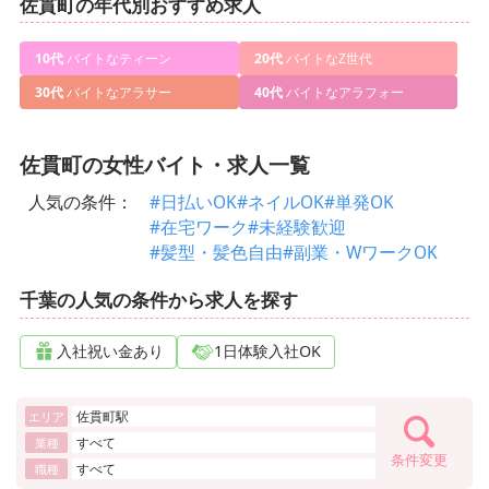
佐貫町の年代別おすすめ求人
10代
バイトなティーン
20代
バイトなZ世代
30代
バイトなアラサー
40代
バイトなアラフォー
佐貫町の女性バイト・求人一覧
人気の条件：
#日払いOK
#ネイルOK
#単発OK
#在宅ワーク
#未経験歓迎
#髪型・髪色自由
#副業・WワークOK
千葉の人気の条件から求人を探す
入社祝い金あり
1日体験入社OK
佐貫町駅
エリア
すべて
業種
条件変更
すべて
職種