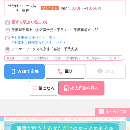
仕分け・シール貼
1,333
1,666
派/バイト
時給
円〜
円
り、梱包
最寄り駅より徒歩3分
千葉県千葉市中央区富士見１丁目１−１ 千葉駅前ビル8F
#千葉中央女性バイト・求人
#千葉中央軽作業女性求人・バイト
テイケイワークス東京株式会社 千葉支店
...
単発OK
短期（1ヶ月以内）
短期（1週間以内）
3ヶ月以内
日払いOK
WEBで応募
電話
LINE
気になる
求人詳細を見る
まとめて応募