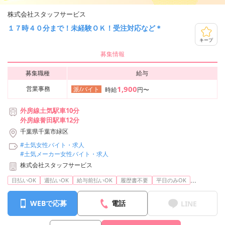
株式会社スタッフサービス
１７時４０分まで！未経験ＯＫ！受注対応など＊
キープ
募集情報
募集職種
給与
1,900
営業事務
派/バイト
時給
円〜
外房線土気駅車10分
外房線誉田駅車12分
千葉県千葉市緑区
#土気女性バイト・求人
#土気メーカー女性バイト・求人
株式会社スタッフサービス
...
日払いOK
週払いOK
給与前払いOK
履歴書不要
平日のみOK
WEBで応募
電話
LINE