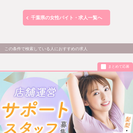
千葉県の女性バイト・求人一覧へ
この条件で検索している人におすすめの求人
まとめて応募