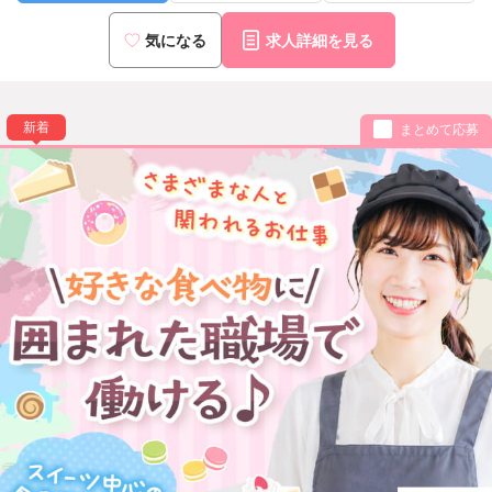
気になる
求人詳細を見る
新着
まとめて応募