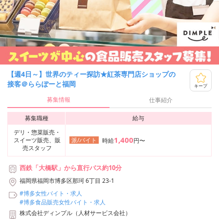
【週4日～】世界のティー探訪★紅茶専門店ショップの
接客＠ららぽーと福岡
キープ
募集情報
仕事紹介
募集職種
給与
デリ・惣菜販売・
1,400
スイーツ販売、販
派/バイト
時給
円〜
売スタッフ
西鉄「大橋駅」から直行バス約10分
福岡県福岡市博多区那珂 6丁目 23-1
#博多女性バイト・求人
#博多食品販売女性バイト・求人
株式会社ディンプル（人材サービス会社）