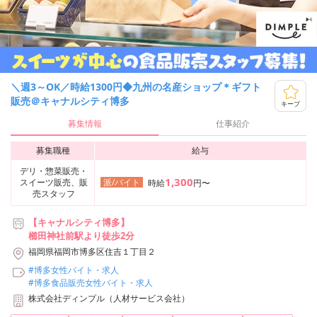
＼週3～OK／時給1300円◆九州の名産ショップ＊ギフト
販売＠キャナルシティ博多
キープ
募集情報
仕事紹介
募集職種
給与
デリ・惣菜販売・
1,300
スイーツ販売、販
派/バイト
時給
円〜
売スタッフ
【キャナルシティ博多】
櫛田神社前駅より徒歩2分
福岡県福岡市博多区住吉１丁目２
#博多女性バイト・求人
#博多食品販売女性バイト・求人
株式会社ディンプル（人材サービス会社）