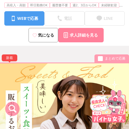
...
高収入・高額
即日勤務OK
履歴書不要
週2、3日からOK
未経験歓迎
WEBで応募
電話
LINE
気になる
求人詳細を見る
新着
まとめて応募