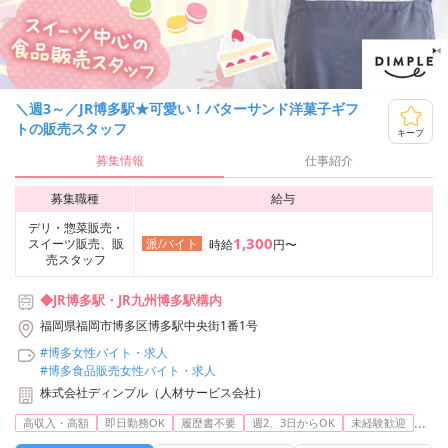
＼週3～／JR博多駅★可愛い！バターサンド洋菓子ギフ
トの販売スタッフ
キープ
募集情報
仕事紹介
募集職種
給与
デリ・惣菜販売・
1,300
スイーツ販売、販
派/バイト
時給
円〜
売スタッフ
◆JR博多駅・JR九州博多駅構内
福岡県福岡市博多区博多駅中央街1番1号
#博多女性バイト・求人
#博多食品販売女性バイト・求人
株式会社ディンプル（人材サービス会社）
...
高収入・高額
即日勤務OK
履歴書不要
週2、3日からOK
未経験歓迎