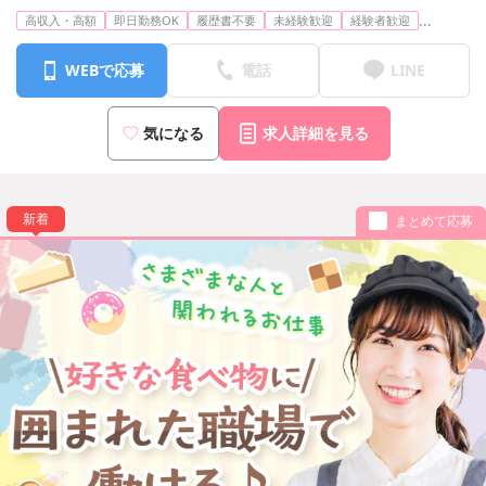
...
高収入・高額
即日勤務OK
履歴書不要
未経験歓迎
経験者歓迎
WEBで応募
電話
LINE
気になる
求人詳細を見る
新着
まとめて応募