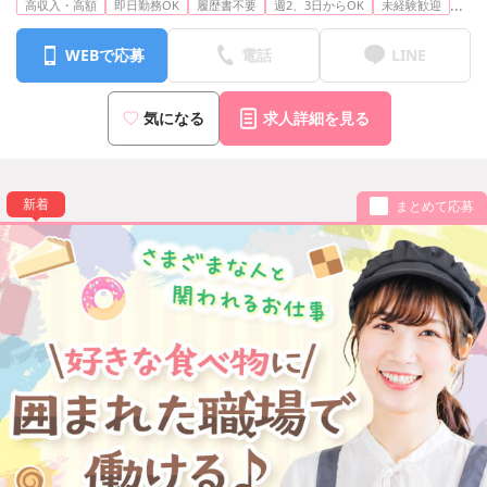
...
高収入・高額
即日勤務OK
履歴書不要
週2、3日からOK
未経験歓迎
WEBで応募
電話
LINE
気になる
求人詳細を見る
新着
まとめて応募