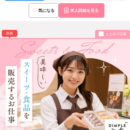
気になる
求人詳細を見る
新着
まとめて応募