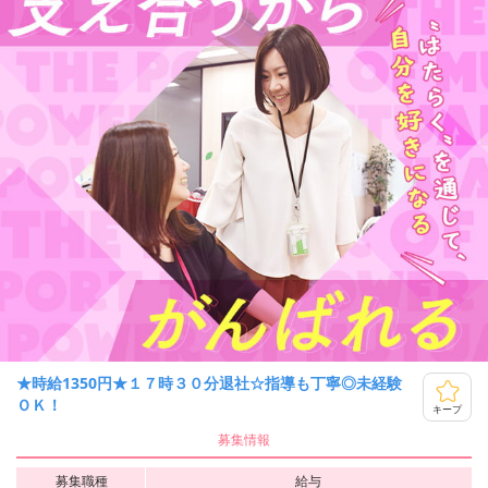
★時給1350円★１７時３０分退社☆指導も丁寧◎未経験
ＯＫ！
キープ
募集情報
募集職種
給与