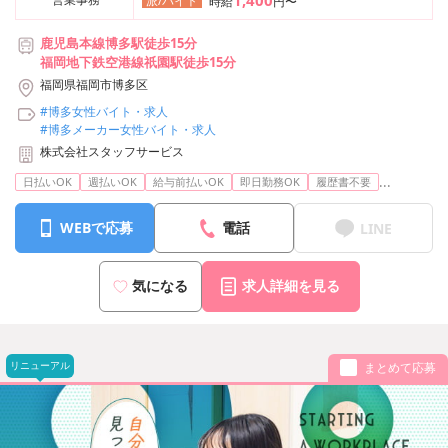
1,400
派/バイト
時給
円〜
鹿児島本線博多駅徒歩15分
福岡地下鉄空港線祇園駅徒歩15分
福岡県福岡市博多区
#博多女性バイト・求人
#博多メーカー女性バイト・求人
株式会社スタッフサービス
...
日払いOK
週払いOK
給与前払いOK
即日勤務OK
履歴書不要
WEBで応募
電話
LINE
気になる
求人詳細を見る
リニューアル
まとめて応募