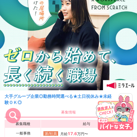
大手グループ企業◎勤務時間選べる★土日祝休み★未経
験ＯＫ◎
キープ
募集情報
募集職種
給与
17.6
一般事務
派/社員
月給
万円〜