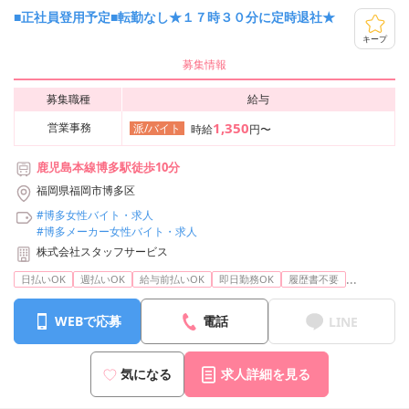
■正社員登用予定■転勤なし★１７時３０分に定時退社★
キープ
募集情報
募集職種
給与
1,350
営業事務
派/バイト
時給
円〜
鹿児島本線博多駅徒歩10分
福岡県福岡市博多区
#博多女性バイト・求人
#博多メーカー女性バイト・求人
株式会社スタッフサービス
...
日払いOK
週払いOK
給与前払いOK
即日勤務OK
履歴書不要
WEBで応募
電話
LINE
気になる
求人詳細を見る