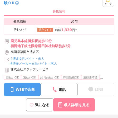
験ＯＫ◎
キープ
募集情報
募集職種
給与
1,330
テレオペ
派/バイト
時給
円〜
鹿児島本線博多駅徒歩10分
福岡地下鉄七隈線櫛田神社前駅徒歩3分
福岡県福岡市博多区
#博多女性バイト・求人
#博多メーカー女性バイト・求人
株式会社スタッフサービス
...
日払いOK
週払いOK
給与前払いOK
即日勤務OK
履歴書不要
WEBで応募
電話
LINE
気になる
求人詳細を見る