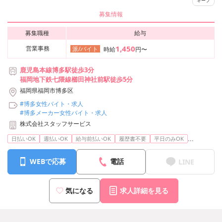
キープ
募集情報
募集職種
給与
1,450
営業事務
派/バイト
時給
円〜
鹿児島本線博多駅徒歩3分
福岡地下鉄七隈線櫛田神社前駅徒歩5分
福岡県福岡市博多区
#博多女性バイト・求人
#博多メーカー女性バイト・求人
株式会社スタッフサービス
...
日払いOK
週払いOK
給与前払いOK
履歴書不要
平日のみOK
WEBで応募
電話
LINE
気になる
求人詳細を見る