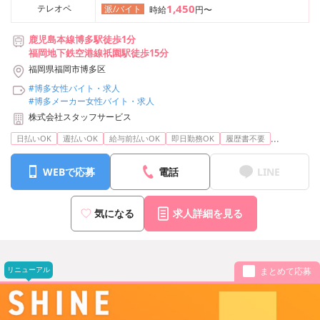
1,450
テレオペ
派/バイト
時給
円〜
鹿児島本線博多駅徒歩1分
福岡地下鉄空港線祇園駅徒歩15分
福岡県福岡市博多区
#博多女性バイト・求人
#博多メーカー女性バイト・求人
株式会社スタッフサービス
...
日払いOK
週払いOK
給与前払いOK
即日勤務OK
履歴書不要
WEBで応募
電話
LINE
気になる
求人詳細を見る
リニューアル
まとめて応募