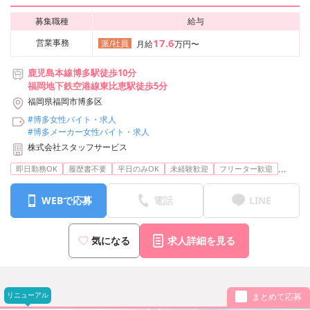
募集職種
給与
17.6
営業事務
派/社員
月給
万円〜
鹿児島本線博多駅徒歩10分
福岡地下鉄空港線東比恵駅徒歩5分
福岡県福岡市博多区
#博多女性バイト・求人
#博多メーカー女性バイト・求人
株式会社スタッフサービス
...
即日勤務OK
履歴書不要
平日のみOK
未経験歓迎
フリーター歓迎
WEBで応募
電話
LINE
気になる
求人詳細を見る
リニューアル
まとめて応募