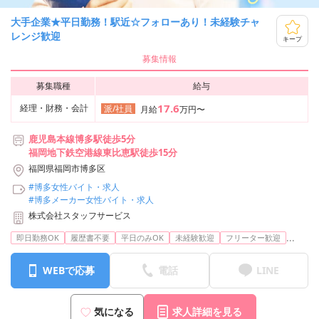
大手企業★平日勤務！駅近☆フォローあり！未経験チャ
レンジ歓迎
キープ
募集情報
募集職種
給与
17.6
経理・財務・会計
派/社員
月給
万円〜
鹿児島本線博多駅徒歩5分
福岡地下鉄空港線東比恵駅徒歩15分
福岡県福岡市博多区
#博多女性バイト・求人
#博多メーカー女性バイト・求人
株式会社スタッフサービス
...
即日勤務OK
履歴書不要
平日のみOK
未経験歓迎
フリーター歓迎
WEBで応募
電話
LINE
気になる
求人詳細を見る