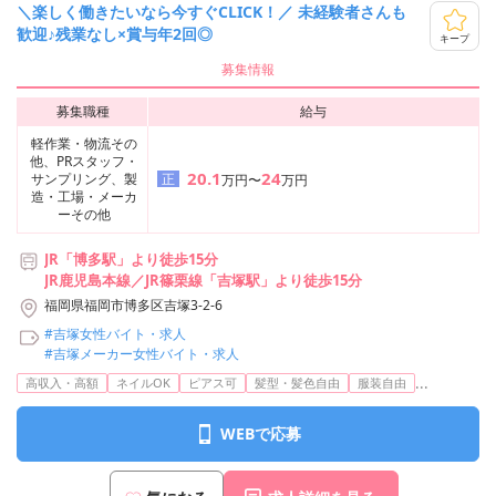
＼楽しく働きたいなら今すぐCLICK！／ 未経験者さんも
歓迎♪残業なし×賞与年2回◎
キープ
募集情報
募集職種
給与
軽作業・物流その
他、PRスタッフ・
20.1
24
サンプリング、製
正
万円〜
万円
造・工場・メーカ
ーその他
JR「博多駅」より徒歩15分
JR鹿児島本線／JR篠栗線「吉塚駅」より徒歩15分
福岡県福岡市博多区吉塚3-2-6
#吉塚女性バイト・求人
#吉塚メーカー女性バイト・求人
...
高収入・高額
ネイルOK
ピアス可
髪型・髪色自由
服装自由
WEBで応募