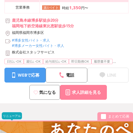
1,350
営業事務
派/バイト
時給
円〜
鹿児島本線博多駅徒歩20分
福岡地下鉄空港線東比恵駅徒歩15分
福岡県福岡市博多区
#博多女性バイト・求人
#博多メーカー女性バイト・求人
株式会社スタッフサービス
...
日払いOK
週払いOK
給与前払いOK
即日勤務OK
履歴書不要
WEBで応募
電話
LINE
気になる
求人詳細を見る
リニューアル
まとめて応募