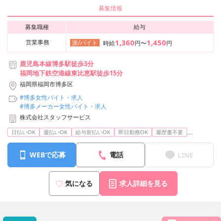
募集情報
募集職種
給与
1,360
1,450
営業事務
派/バイト
時給
円〜
円
鹿児島本線博多駅徒歩3分
福岡地下鉄空港線東比恵駅徒歩15分
福岡県福岡市博多区
#博多女性バイト・求人
#博多メーカー女性バイト・求人
株式会社スタッフサービス
...
日払いOK
週払いOK
給与前払いOK
即日勤務OK
履歴書不要
WEBで応募
電話
LINE
気になる
求人詳細を見る