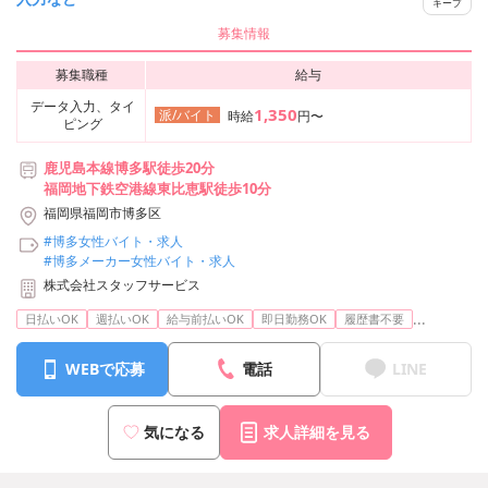
キープ
募集情報
募集職種
給与
データ入力、タイ
1,350
派/バイト
時給
円〜
ピング
鹿児島本線博多駅徒歩20分
福岡地下鉄空港線東比恵駅徒歩10分
福岡県福岡市博多区
#博多女性バイト・求人
#博多メーカー女性バイト・求人
株式会社スタッフサービス
...
日払いOK
週払いOK
給与前払いOK
即日勤務OK
履歴書不要
WEBで応募
電話
LINE
気になる
求人詳細を見る