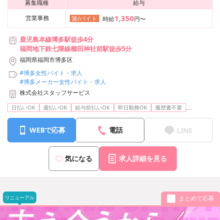
募集職種
給与
1,350
営業事務
派/バイト
時給
円〜
鹿児島本線博多駅徒歩4分
福岡地下鉄七隈線櫛田神社前駅徒歩5分
福岡県福岡市博多区
#博多女性バイト・求人
#博多メーカー女性バイト・求人
株式会社スタッフサービス
...
日払いOK
週払いOK
給与前払いOK
即日勤務OK
履歴書不要
WEBで応募
電話
LINE
気になる
求人詳細を見る
リニューアル
まとめて応募