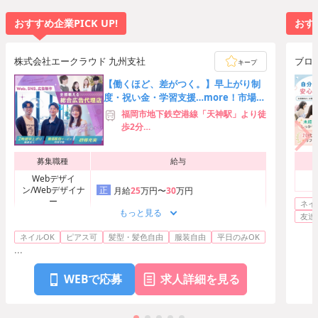
おすすめ企業PICK UP!
おすす
株式会社エークラウド 九州支社
ブロ
キープ
【働くほど、差がつく。】早上がり制
度・祝い金・学習支援…more！市場価
値の高い人材へ急成長！
福岡市地下鉄空港線「天神駅」より徒
歩2分
※リモートワークは実施していない
為、完全出社となります。
募集職種
給与
Webデザイ
ン/Webデザイナ
正
月給
25
万円〜
30
万円
ー
ネイ
もっと見る
友達
Webデザイ
ン/Webデザイナ
正
月給
35
万円〜
40
万円
ネイルOK
ピアス可
髪型・髪色自由
服装自由
平日のみOK
ー
...
WEBで応募
求人詳細を見る