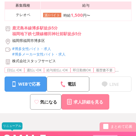
募集職種
給与
1,500
テレオペ
派/バイト
時給
円〜
鹿児島本線博多駅徒歩5分
福岡地下鉄七隈線櫛田神社前駅徒歩5分
福岡県福岡市博多区
#博多女性バイト・求人
#博多メーカー女性バイト・求人
株式会社スタッフサービス
...
日払いOK
週払いOK
給与前払いOK
即日勤務OK
履歴書不要
WEBで応募
電話
LINE
気になる
求人詳細を見る
リニューアル
まとめて応募