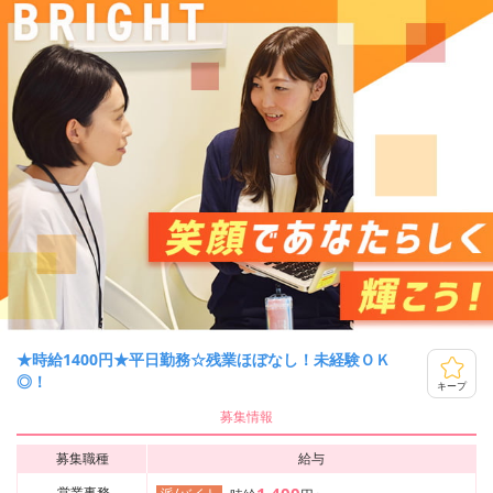
★時給1400円★平日勤務☆残業ほぼなし！未経験ＯＫ
◎！
キープ
募集情報
募集職種
給与
営業事務