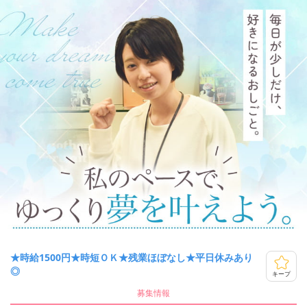
★時給1500円★時短ＯＫ★残業ほぼなし★平日休みあり
◎
キープ
募集情報