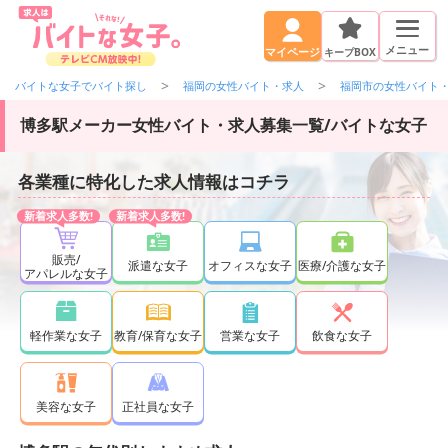
メニュー
キープBOX
マイページ
バイトな女子でバイト探し
福岡の女性バイト・求人
福岡市の女性バイト
博多駅メーカー女性バイト・求人募集一覧/バイトな女子
各業種に特化した求人情報はコチラ
販売/
派遣な女子
オフィスな女子
医療/介護な女子
アパレルな女子
軽作業な女子
教育/保育な女子
営業な女子
飲食な女子
正社員な女子
美容な女子