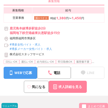
募集情報
募集職種
給与
1,380
1,450
営業事務
派/バイト
時給
円〜
円
鹿児島本線博多駅徒歩2分
福岡地下鉄空港線東比恵駅徒歩15分
福岡県福岡市博多区
#博多女性バイト・求人
#博多メーカー女性バイト・求人
株式会社スタッフサービス
...
日払いOK
週払いOK
給与前払いOK
即日勤務OK
履歴書不要
WEBで応募
電話
LINE
気になる
求人詳細を見る
リニューアル
まとめて応募