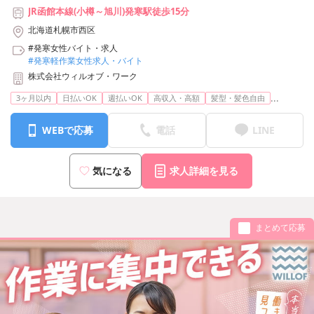
JR函館本線(小樽～旭川)発寒駅徒歩15分
北海道札幌市西区
#発寒女性バイト・求人
#発寒軽作業女性求人・バイト
株式会社ウィルオブ・ワーク
...
3ヶ月以内
日払いOK
週払いOK
高収入・高額
髪型・髪色自由
WEBで応募
電話
LINE
気になる
求人詳細を見る
まとめて応募