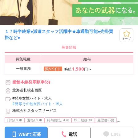
１７時半終業●派遣スタッフ活躍中★車通勤可能●売掛買
掛など●
キープ
募集情報
募集職種
給与
1,500
一般事務
派/バイト
時給
円〜
函館本線発寒駅車6分
北海道札幌市西区
#発寒女性バイト・求人
#発寒その他女性バイト・求人
株式会社スタッフサービス
...
日払いOK
週払いOK
給与前払いOK
即日勤務OK
履歴書不要
WEBで応募
電話
LINE