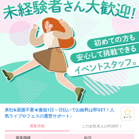
来社&面接不要★激短1日～日払いでお給料は即GET！人
気ライブやフェスの運営サポート♪
キープ
募集情報
この女性求人のPOINT！
募集職種
給与