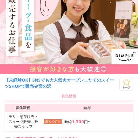
【未経験OK】SNSでも大人気★オープンしたてのスイー
ツSHOPで販売＠宮の沢
キープ
募集情報
募集職種
給与
デリ・惣菜販売・
1,300
スイーツ販売、販
派/バイト
時給
円〜
売スタッフ