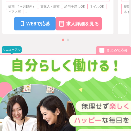
短期（1ヶ月以内）
高収入・高額
給与手渡しOK
ネイルOK
短期
...
ピアス可
ネイ
WEBで応募
求人詳細を見る
リニューアル
まとめて応募