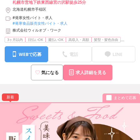
札幌市営地下鉄東西線宮の沢駅徒歩25分
北海道札幌市手稲区
#発寒女性バイト・求人
#発寒食品販売女性バイト・求人
株式会社ウィルオブ・ワーク
...
3ヶ月以内
日払いOK
週払いOK
高収入・高額
髪型・髪色自由
WEBで応募
電話
LINE
気になる
求人詳細を見る
新着
まとめて応募