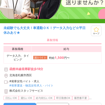
未経験でも大丈夫！車通勤ＯＫ！データ入力など☆平日
休みあり★
キープ
募集情報
募集職種
給与
データ入力、タイ
1,500
派/バイト
時給
円〜
ピング
函館本線発寒駅徒歩18分
北海道札幌市西区
#発寒女性バイト・求人
#発寒運送・物流女性求人・バイト
株式会社スタッフサービス
...
日払いOK
週払いOK
給与前払いOK
即日勤務OK
履歴書不要