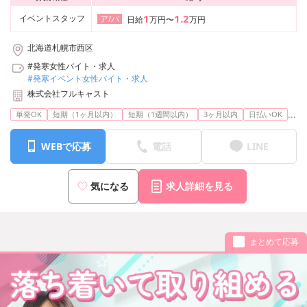
1
1.2
イベントスタッフ
ア/パ
日給
万円〜
万円
北海道札幌市西区
#発寒女性バイト・求人
#発寒イベント女性バイト・求人
株式会社フルキャスト
...
単発OK
短期（1ヶ月以内）
短期（1週間以内）
3ヶ月以内
日払いOK
WEBで応募
電話
LINE
気になる
求人詳細を見る
まとめて応募