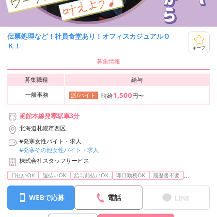
伝票処理など！社員食堂あり！オフィスカジュアルＯ
Ｋ！
キープ
募集情報
募集職種
給与
1,500
一般事務
派/バイト
時給
円〜
函館本線発寒駅車3分
北海道札幌市西区
#発寒女性バイト・求人
#発寒その他女性バイト・求人
株式会社スタッフサービス
...
日払いOK
週払いOK
給与前払いOK
即日勤務OK
履歴書不要
WEBで応募
電話
LINE