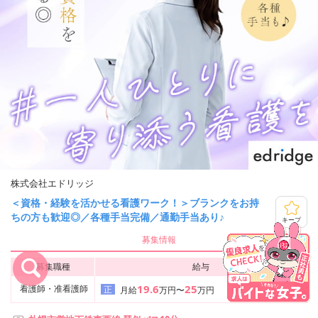
株式会社エドリッジ
＜資格・経験を活かせる看護ワーク！＞ブランクをお持
ちの方も歓迎◎／各種手当完備／通勤手当あり♪
キープ
募集情報
募集職種
給与
19.6
25
看護師・准看護師
正
月給
万円〜
万円