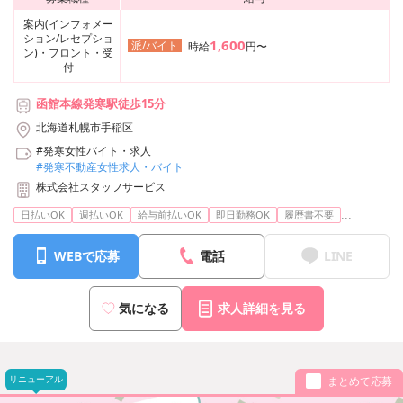
案内(インフォメー
ション/レセプショ
1,600
派/バイト
時給
円〜
ン)・フロント・受
付
函館本線発寒駅徒歩15分
北海道札幌市手稲区
#発寒女性バイト・求人
#発寒不動産女性求人・バイト
株式会社スタッフサービス
...
日払いOK
週払いOK
給与前払いOK
即日勤務OK
履歴書不要
WEBで応募
電話
LINE
気になる
求人詳細を見る
リニューアル
まとめて応募