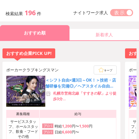
196
ナイトワーク求人
検索結果
件
おすすめ順
新着求人
おすすめ企業PICK UP!
おすす
ポーカークラブキングスマン
ポー
キープ
＜シフト自由×週3日～OK！＞技術・店
舗研修を完備◎／ヘアスタイル自由／
駅チカ徒歩4分♪
札幌市営南北線「すすきの駅」より徒
歩3分
札幌市営東豊線「豊水すすきの駅」よ
り徒歩5分
募集職種
給与
札幌市営南北線「大通駅」より徒歩7
分
サービススタッ
サ
ア/パ
時給
1,200
円〜
1,500
円
フ、ホールスタッ
フ、
フ、飲食・フード
フ、
日給
6,600
円〜
ア/パ
その他