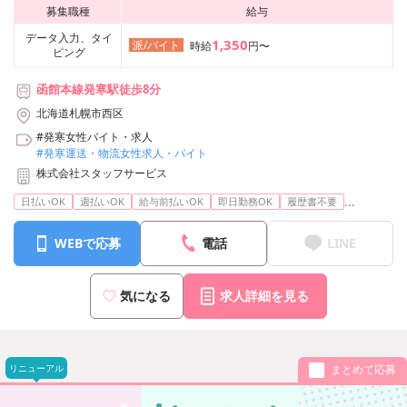
募集職種
給与
データ入力、タイ
1,350
派/バイト
時給
円〜
ピング
函館本線発寒駅徒歩8分
北海道札幌市西区
#発寒女性バイト・求人
#発寒運送・物流女性求人・バイト
株式会社スタッフサービス
...
日払いOK
週払いOK
給与前払いOK
即日勤務OK
履歴書不要
WEBで応募
電話
LINE
気になる
求人詳細を見る
リニューアル
まとめて応募