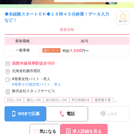
◆未経験スタートＯＫ◆１６時４５分終業！データ入力
など！
キープ
募集情報
募集職種
給与
1,500
一般事務
派/バイト
時給
円〜
函館本線発寒駅徒歩16分
北海道札幌市西区
#発寒女性バイト・求人
#発寒その他女性バイト・求人
株式会社スタッフサービス
...
日払いOK
週払いOK
給与前払いOK
即日勤務OK
履歴書不要
WEBで応募
電話
LINE
気になる
求人詳細を見る