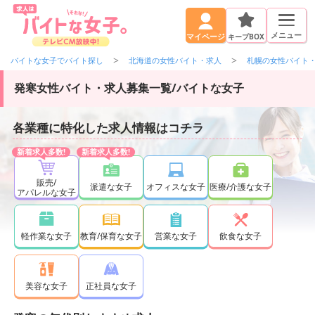
メニュー
キープBOX
マイページ
バイトな女子でバイト探し
北海道の女性バイト・求人
札幌の女性バイト
発寒女性バイト・求人募集一覧/バイトな女子
各業種に特化した求人情報はコチラ
販売/
派遣な女子
オフィスな女子
医療/介護な女子
アパレルな女子
軽作業な女子
教育/保育な女子
営業な女子
飲食な女子
正社員な女子
美容な女子