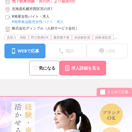
地下鉄東西線「宮の沢」より徒歩5分
北海道札幌市西区宮の沢1
#発寒女性バイト・求人
#発寒食品販売女性バイト・求人
株式会社ディンプル（人材サービス会社）
...
高収入・高額
即日勤務OK
履歴書不要
未経験歓迎
経験者歓迎
WEBで応募
電話
LINE
気になる
求人詳細を見る
まとめて応募