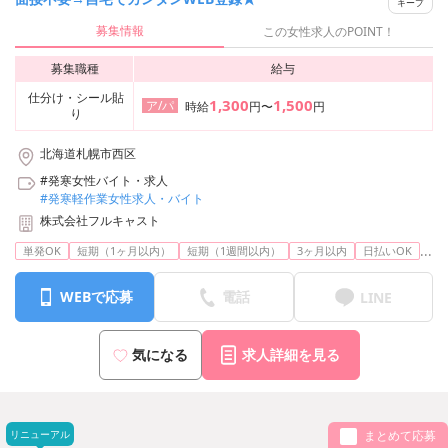
キープ
募集情報
この女性求人のPOINT！
募集職種
給与
仕分け・シール貼
1,300
1,500
ア/パ
時給
円〜
円
り
北海道札幌市西区
#発寒女性バイト・求人
#発寒軽作業女性求人・バイト
株式会社フルキャスト
...
単発OK
短期（1ヶ月以内）
短期（1週間以内）
3ヶ月以内
日払いOK
WEBで応募
電話
LINE
気になる
求人詳細を見る
リニューアル
まとめて応募