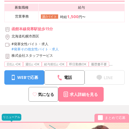
募集職種
給与
1,500
営業事務
派/バイト
時給
円〜
函館本線発寒駅徒歩15分
北海道札幌市西区
#発寒女性バイト・求人
#発寒その他女性バイト・求人
株式会社スタッフサービス
...
日払いOK
週払いOK
給与前払いOK
即日勤務OK
履歴書不要
WEBで応募
電話
LINE
気になる
求人詳細を見る
リニューアル
まとめて応募