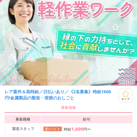
レア案件＆高時給／日払いあり／《2名募集》時給1600
円!金属製品の製造・溶接のおしごと
キープ
募集情報
募集職種
給与
1,600
製造スタッフ
派/バイト
時給
円〜