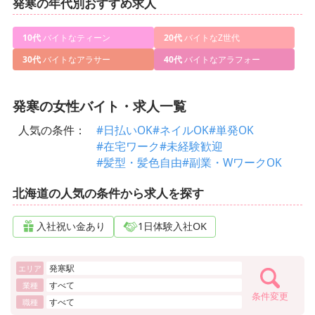
発寒の年代別おすすめ求人
10代
バイトなティーン
20代
バイトなZ世代
30代
バイトなアラサー
40代
バイトなアラフォー
発寒の女性バイト・求人一覧
人気の条件：
#日払いOK
#ネイルOK
#単発OK
#在宅ワーク
#未経験歓迎
#髪型・髪色自由
#副業・WワークOK
北海道の人気の条件から求人を探す
入社祝い金あり
1日体験入社OK
発寒駅
エリア
すべて
業種
条件変更
すべて
職種