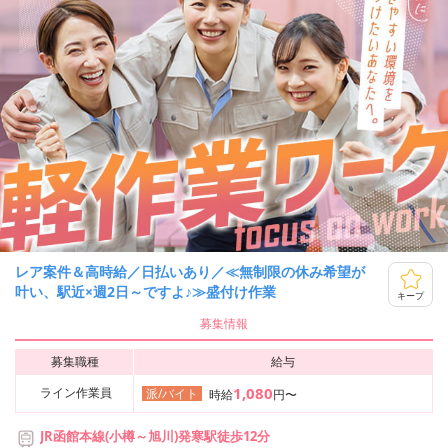
レア案件＆高時給／日払いあり／≪無制限の休み希望が
叶い、駅近×週2日～ですよ♪≫盛付け作業
キープ
募集情報
募集職種
給与
1,080
ライン作業員
派/バイト
時給
円〜
JR函館本線(小樽～旭川)発寒駅徒歩12分