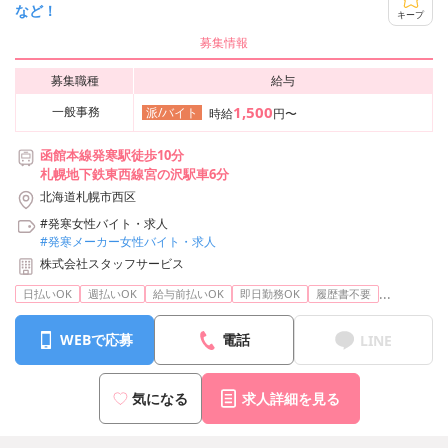
など！
キープ
募集情報
募集職種
給与
1,500
一般事務
派/バイト
時給
円〜
函館本線発寒駅徒歩10分
札幌地下鉄東西線宮の沢駅車6分
北海道札幌市西区
#発寒女性バイト・求人
#発寒メーカー女性バイト・求人
株式会社スタッフサービス
...
日払いOK
週払いOK
給与前払いOK
即日勤務OK
履歴書不要
WEBで応募
電話
LINE
気になる
求人詳細を見る