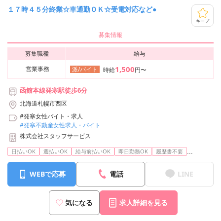
１７時４５分終業☆車通勤ＯＫ☆受電対応など●
キープ
募集情報
募集職種
給与
1,500
営業事務
派/バイト
時給
円〜
函館本線発寒駅徒歩6分
北海道札幌市西区
#発寒女性バイト・求人
#発寒不動産女性求人・バイト
株式会社スタッフサービス
...
日払いOK
週払いOK
給与前払いOK
即日勤務OK
履歴書不要
WEBで応募
電話
LINE
気になる
求人詳細を見る