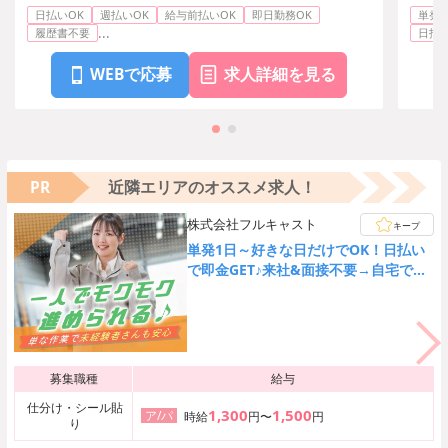
日払いOK
週払いOK
給与前払いOK
即日勤務OK
単発O
...
履歴書不要
日払い
WEBで応募
求人詳細を見る
PR
近隣エリアのオススメ求人！
株式会社フルキャスト
キープ
単発1日～好きな日だけでOK！日払い
で即金GET♪来社&面接不要→自宅でカ
ンタンWEB登録★
募集職種
給与
仕分け・シール貼
1,300
1,500
ア/パ
時給
円〜
円
り