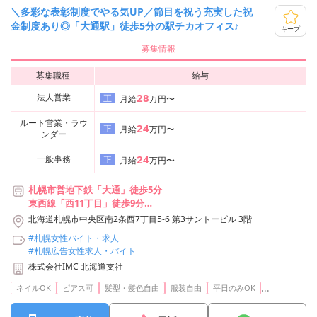
＼多彩な表彰制度でやる気UP／節目を祝う充実した祝
金制度あり◎「大通駅」徒歩5分の駅チカオフィス♪
キープ
募集情報
募集職種
給与
28
法人営業
正
月給
万円〜
ルート営業・ラウ
24
正
月給
万円〜
ンダー
24
一般事務
正
月給
万円〜
札幌市営地下鉄「大通」徒歩5分
東西線「西11丁目」徒歩9分
札幌市電「西8丁目」徒歩2分
北海道札幌市中央区南2条西7丁目5-6 第3サントービル 3階
#札幌女性バイト・求人
#札幌広告女性求人・バイト
株式会社IMC 北海道支社
...
ネイルOK
ピアス可
髪型・髪色自由
服装自由
平日のみOK