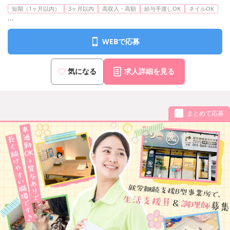
短期（1ヶ月以内）
3ヶ月以内
高収入・高額
給与手渡しOK
ネイルOK
...
WEBで応募
気になる
求人詳細を見る
まとめて応募