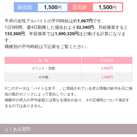
1,500
1,500
最低額
最高額
円
円
平岸の女性アルバイトの平均時給は約
1,667円
です。
1日5時間、週4日勤務した場合およそ
33,340円
、月給換算すると
133,360円
、年収換算では
1,600,320円
ほど稼げる計算になりま
す。
職種別の平均時給は下記表をご覧ください。
職 種
平均時給
イベント・芸能
2,000円
その他
1,500円
※このデータは「バイトな女子。」に登録されている求人情報の給与を元に独
自の集計ロジックによって算出しています。
掲載中の求人の平均金額とは異なる場合があり、その正確性について保証す
るものではありません。
よくある質問