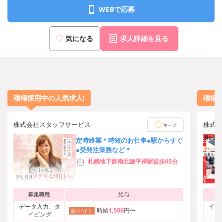
WEBで応募
気になる
求人詳細を見る
積極採用中の人気求人!
積極
株式会社スタッフサービス
株式
キープ
定時終業＊時短のお仕事●駅からすぐ
●受発注業務など＊
札幌地下鉄南北線平岸駅徒歩05分
募集職種
給与
データ入力、タ
イベ
時給
1,500
円〜
派/バイト
イピング