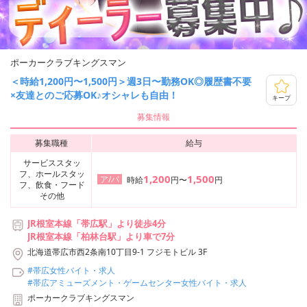
ポーカークラブキングスマン
＜時給1,200円〜1,500円＞週3日〜勤務OK◎履歴書不要
×友達とのご応募OK♪オシャレも自由！
キープ
募集情報
募集職種
給与
サービススタッ
フ、ホールスタッ
1,200
1,500
ア/パ
時給
円〜
円
フ、飲食・フード
その他
JR根室本線「帯広駅」より徒歩4分
JR根室本線「柏林台駅」より車で7分
北海道帯広市西2条南10丁目9-1 フジモトビル 3F
#帯広女性バイト・求人
#帯広アミューズメント・ゲームセンター女性バイト・求人
ポーカークラブキングスマン