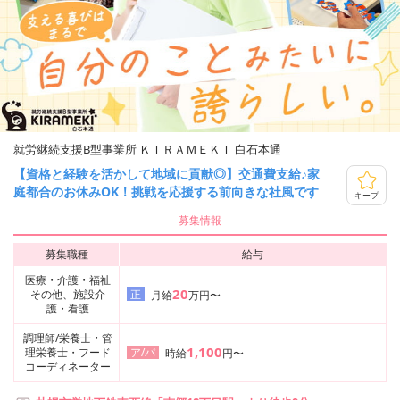
就労継続支援B型事業所 ＫＩＲＡＭＥＫＩ 白石本通
【資格と経験を活かして地域に貢献◎】交通費支給♪家
庭都合のお休みOK！挑戦を応援する前向きな社風です
キープ
募集情報
募集職種
給与
医療・介護・福祉
20
その他、施設介
正
月給
万円〜
護・看護
調理師/栄養士・管
1,100
理栄養士・フード
ア/パ
時給
円〜
コーディネーター