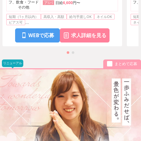
フ、飲食・フード
フ、
日給
6,600
円〜
ア/パ
その他
短期（1ヶ月以内）
高収入・高額
給与手渡しOK
ネイルOK
短期
...
ピアス可
ネイ
WEBで応募
求人詳細を見る
リニューアル
まとめて応募