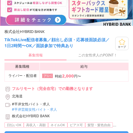
株式会社HYBRID BANK
TikTokLive配信者募集／顔出し必須・応募後面談必須／
1日2時間〜OK／面談参加で特典あり
キープ
募集情報
この女性求人のPOINT！
募集職種
給与
2,000
ライバー・配信者
ア/パ
時給
円〜
フルリモート（完全在宅）での勤務となります
北海道
#平岸女性バイト・求人
#平岸芸能女性バイト・求人
株式会社HYBRID BANK
...
日払いOK
高収入・高額
ネイルOK
ピアス可
髪型・髪色自由