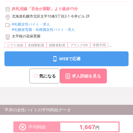
JR札沼線「百合が原駅」より徒歩11分
北海道札幌市北区太平10条5丁目2-1 今井ビル 2F
#札幌女性バイト・求人
#札幌保育園・幼稚園女性バイト・求人
太平桜の花保育園
...
シフト自由
未経験歓迎
経験者歓迎
ブランクOK
学歴不問
WEBで応募
気になる
求人詳細を見る
平岸の女性バイトの平均時給データ
1,667
平均時給
円