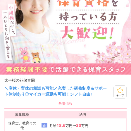
太平桜の花保育園
＼産休・育休の相談も可能／充実した研修制度＆サポー
ト体制あり◎マイカー通勤も可能！シフト自由♪
キープ
募集情報
募集職種
給与
保育士、教育その
18.6
30
正
月給
万円〜
万円
他