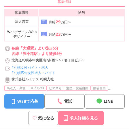
募集情報
募集職種
給与
29
法人営業
正
月給
万円〜
Webデザイン/Web
23
正
月給
万円〜
デザイナー
各線「大通駅」より徒歩5分
各線「狸小路駅」より徒歩5分
北海道札幌市中央区南2条西1-7-2 壱丁目ビル5F
#札幌女性バイト・求人
#札幌広告女性求人・バイト
株式会社ルミナス 札幌支社
...
高収入・高額
ネイルOK
ピアス可
髪型・髪色自由
服装自由
WEBで応募
電話
LINE
気になる
求人詳細を見る