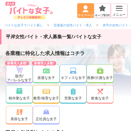
メニュー
キープBOX
マイページ
バイトな女子でバイト探し
北海道の女性バイト・求人
赤平の女性バイト
平岸女性バイト・求人募集一覧/バイトな女子
各業種に特化した求人情報はコチラ
販売/
派遣な女子
オフィスな女子
医療/介護な女子
アパレルな女子
軽作業な女子
教育/保育な女子
営業な女子
飲食な女子
正社員な女子
美容な女子