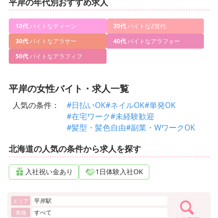
平岸の年代別おすすめ求人
10代
バイトなティーン
20代
バイトなZ世代
30代
バイトなアラサー
40代
バイトなアラフォー
50代
バイトなアラフィフ
平岸の女性バイト・求人一覧
人気の条件：
#日払いOK
#ネイルOK
#単発OK
#在宅ワーク
#未経験歓迎
#髪型・髪色自由
#副業・WワークOK
北海道の人気の条件から求人を探す
入社祝い金あり
1日体験入社OK
平岸駅
エリア
すべて
業種