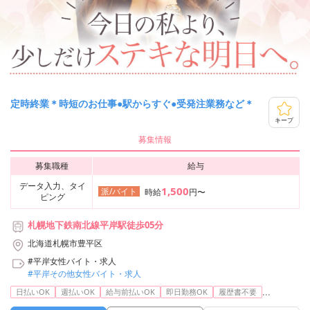
定時終業＊時短のお仕事●駅からすぐ●受発注業務など＊
キープ
募集情報
募集職種
給与
データ入力、タイ
1,500
派/バイト
時給
円〜
ピング
札幌地下鉄南北線平岸駅徒歩05分
北海道札幌市豊平区
#平岸女性バイト・求人
#平岸その他女性バイト・求人
...
日払いOK
週払いOK
給与前払いOK
即日勤務OK
履歴書不要