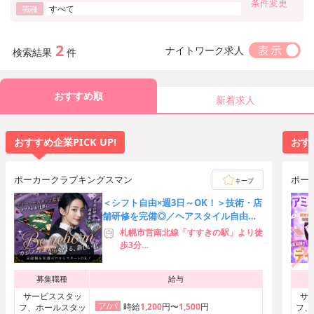
条件変更
すべて
職種
2
ナイトワーク求人
検索結果
件
おすすめ順
新着求人
おすすめ企業PICK UP!
おすす
ポーカークラブキングスマン
ポー
キープ
＜シフト自由×週3日～OK！＞技術・店
舗研修を完備◎／ヘアスタイル自由／
駅チカ徒歩4分♪
札幌市営南北線「すすきの駅」より徒
歩3分
札幌市営東豊線「豊水すすきの駅」よ
り徒歩5分
募集職種
給与
札幌市営南北線「大通駅」より徒歩7
分
サービススタッ
サ
ア/パ
時給
1,200
円〜
1,500
円
フ、ホールスタッ
フ、