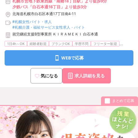
札幌市営地下鉄東西線「南郷18丁目駅」より徒歩9分
夕鉄バス「白石本通16丁目」より徒歩3分
北海道札幌市白石区本通17丁目南4-11
#札幌女性バイト・求人
#札幌介護・福祉サービス女性求人・バイト
就労継続支援B型事業所 ＫＩＲＡＭＥＫＩ 白石本通
...
1日4h～OK
経験者歓迎
ブランクOK
学歴不問
フリーター歓迎
WEBで応募
気になる
求人詳細を見る
まとめて応募