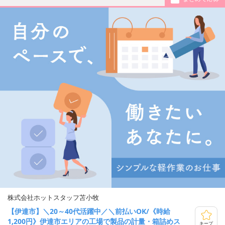
株式会社ホットスタッフ苫小牧
【伊達市】＼20～40代活躍中／＼前払いOK/《時給
1,200円》伊達市エリアの工場で製品の計量・箱詰めス
キープ