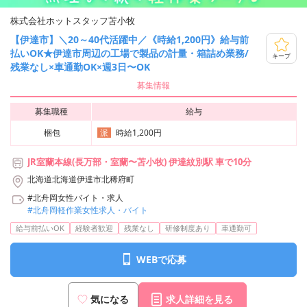
株式会社ホットスタッフ苫小牧
【伊達市】＼20～40代活躍中／《時給1,200円》給与前
払いOK★伊達市周辺の工場で製品の計量・箱詰め業務/
キープ
残業なし×車通勤OK×週3日〜OK
募集情報
募集職種
給与
梱包
時給1,200円
派
JR室蘭本線(長万部・室蘭〜苫小牧) 伊達紋別駅 車で10分
北海道北海道伊達市北稀府町
#北舟岡女性バイト・求人
#北舟岡軽作業女性求人・バイト
給与前払いOK
経験者歓迎
残業なし
研修制度あり
車通勤可
WEBで応募
気になる
求人詳細を見る