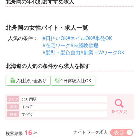
北舟岡の年代別おすすめ求人
北舟岡の女性バイト・求人一覧
人気の条件：
#日払いOK
#ネイルOK
#単発OK
#在宅ワーク
#未経験歓迎
#髪型・髪色自由
#副業・WワークOK
北海道の人気の条件から求人を探す
入社祝い金あり
1日体験入社OK
北舟岡駅
エリア
すべて
業種
条件変更
すべて
職種
16
ナイトワーク求人
検索結果
件