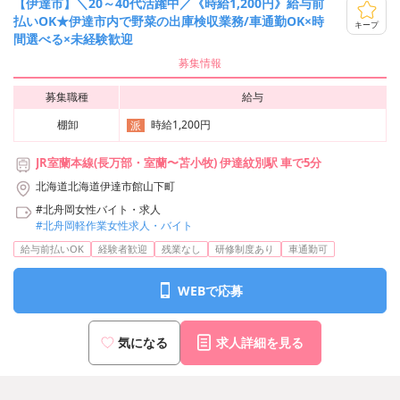
【伊達市】＼20～40代活躍中／《時給1,200円》給与前
払いOK★伊達市内で野菜の出庫検収業務/車通勤OK×時
キープ
間選べる×未経験歓迎
募集情報
募集職種
給与
棚卸
時給1,200円
派
JR室蘭本線(長万部・室蘭〜苫小牧) 伊達紋別駅 車で5分
北海道北海道伊達市館山下町
#北舟岡女性バイト・求人
#北舟岡軽作業女性求人・バイト
給与前払いOK
経験者歓迎
残業なし
研修制度あり
車通勤可
WEBで応募
気になる
求人詳細を見る