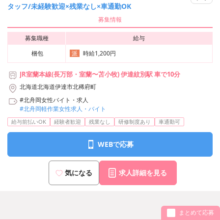
タッフ/未経験歓迎×残業なし×車通勤OK
募集情報
募集職種
給与
梱包
時給1,200円
派
JR室蘭本線(長万部・室蘭〜苫小牧) 伊達紋別駅 車で10分
北海道北海道伊達市北稀府町
#北舟岡女性バイト・求人
#北舟岡軽作業女性求人・バイト
給与前払いOK
経験者歓迎
残業なし
研修制度あり
車通勤可
WEBで応募
気になる
求人詳細を見る
まとめて応募