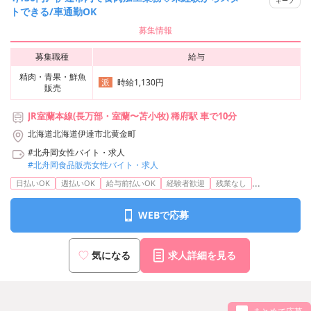
キープ
トできる/車通勤OK
募集情報
募集職種
給与
精肉・青果・鮮魚
時給1,130円
派
販売
JR室蘭本線(長万部・室蘭〜苫小牧) 稀府駅 車で10分
北海道北海道伊達市北黄金町
#北舟岡女性バイト・求人
#北舟岡食品販売女性バイト・求人
...
日払いOK
週払いOK
給与前払いOK
経験者歓迎
残業なし
WEBで応募
気になる
求人詳細を見る