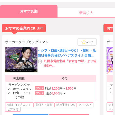
おすすめ順
新着求人
おすすめ企業PICK UP!
おすす
ポーカークラブキングスマン
ポー
キープ
＜シフト自由×週3日～OK！＞技術・店
舗研修を完備◎／ヘアスタイル自由／
駅チカ徒歩4分♪
札幌市営南北線「すすきの駅」より徒
歩3分
札幌市営東豊線「豊水すすきの駅」よ
り徒歩5分
募集職種
給与
札幌市営南北線「大通駅」より徒歩7
分
サービススタッ
サ
ア/パ
時給
1,200
円〜
1,500
円
フ、ホールスタッ
フ、
フ、飲食・フード
フ、
日給
6,600
円〜
ア/パ
その他
短期（1ヶ月以内）
高収入・高額
給与手渡しOK
ネイルOK
短期
...
ピアス可
ネイ