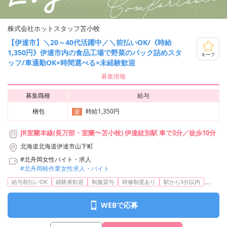
株式会社ホットスタッフ苫小牧
【伊達市】＼20～40代活躍中／＼前払いOK/《時給
1,350円》伊達市内の食品工場で野菜のパック詰めスタ
キープ
ッフ/車通勤OK×時間選べる×未経験歓迎
募集情報
募集職種
給与
梱包
時給1,350円
派
JR室蘭本線(長万部・室蘭〜苫小牧) 伊達紋別駅 車で3分／徒歩10分
北海道北海道伊達市山下町
#北舟岡女性バイト・求人
#北舟岡軽作業女性求人・バイト
...
給与前払いOK
経験者歓迎
制服貸与
研修制度あり
駅から5分以内
WEBで応募