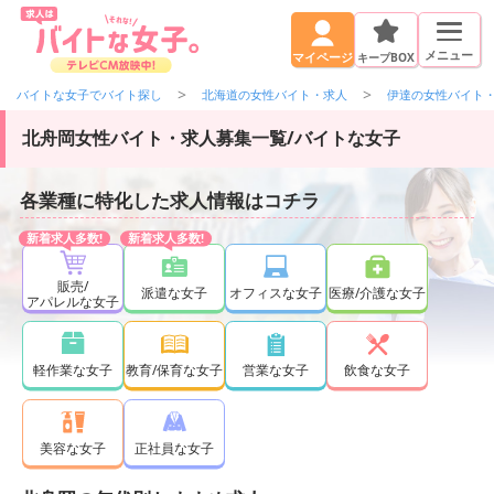
メニュー
キープBOX
マイページ
バイトな女子でバイト探し
北海道の女性バイト・求人
伊達の女性バイト
北舟岡女性バイト・求人募集一覧/バイトな女子
各業種に特化した求人情報はコチラ
販売/
派遣な女子
オフィスな女子
医療/介護な女子
アパレルな女子
軽作業な女子
教育/保育な女子
営業な女子
飲食な女子
正社員な女子
美容な女子