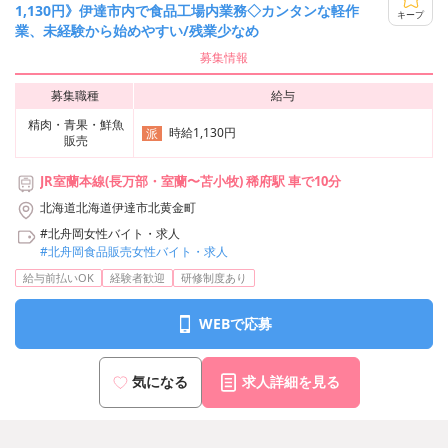
1,130円》伊達市内で食品工場内業務◇カンタンな軽作
キープ
業、未経験から始めやすい/残業少なめ
募集情報
募集職種
給与
精肉・青果・鮮魚
時給1,130円
派
販売
JR室蘭本線(長万部・室蘭〜苫小牧) 稀府駅 車で10分
北海道北海道伊達市北黄金町
#北舟岡女性バイト・求人
#北舟岡食品販売女性バイト・求人
給与前払いOK
経験者歓迎
研修制度あり
WEBで応募
気になる
求人詳細を見る