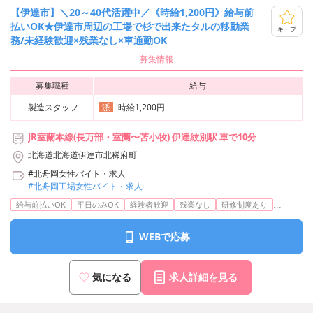
【伊達市】＼20～40代活躍中／《時給1,200円》給与前
払いOK★伊達市周辺の工場で杉で出来たタルの移動業
キープ
務/未経験歓迎×残業なし×車通勤OK
募集情報
募集職種
給与
製造スタッフ
時給1,200円
派
JR室蘭本線(長万部・室蘭〜苫小牧) 伊達紋別駅 車で10分
北海道北海道伊達市北稀府町
#北舟岡女性バイト・求人
#北舟岡工場女性バイト・求人
...
給与前払いOK
平日のみOK
経験者歓迎
残業なし
研修制度あり
WEBで応募
気になる
求人詳細を見る