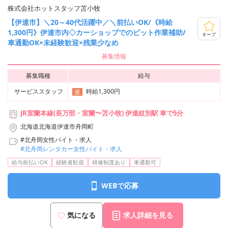
株式会社ホットスタッフ苫小牧
【伊達市】＼20～40代活躍中／＼前払いOK/《時給
1,300円》伊達市内◇カーショップでのピット作業補助/
キープ
車通勤OK×未経験歓迎×残業少なめ
募集情報
募集職種
給与
サービススタッフ
時給1,300円
派
JR室蘭本線(長万部・室蘭〜苫小牧) 伊達紋別駅 車で5分
北海道北海道伊達市舟岡町
#北舟岡女性バイト・求人
#北舟岡レンタカー女性バイト・求人
給与前払いOK
経験者歓迎
研修制度あり
車通勤可
WEBで応募
気になる
求人詳細を見る