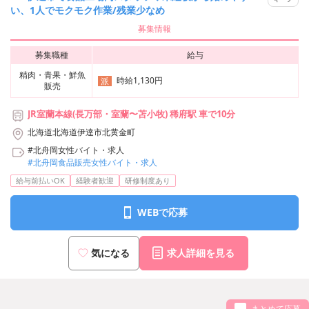
い、1人でモクモク作業/残業少なめ
募集情報
募集職種
給与
精肉・青果・鮮魚
時給1,130円
派
販売
JR室蘭本線(長万部・室蘭〜苫小牧) 稀府駅 車で10分
北海道北海道伊達市北黄金町
#北舟岡女性バイト・求人
#北舟岡食品販売女性バイト・求人
給与前払いOK
経験者歓迎
研修制度あり
WEBで応募
気になる
求人詳細を見る
まとめて応募