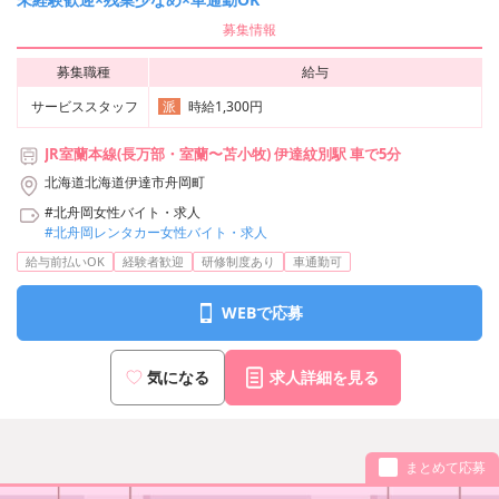
募集情報
募集職種
給与
サービススタッフ
時給1,300円
派
JR室蘭本線(長万部・室蘭〜苫小牧) 伊達紋別駅 車で5分
北海道北海道伊達市舟岡町
#北舟岡女性バイト・求人
#北舟岡レンタカー女性バイト・求人
給与前払いOK
経験者歓迎
研修制度あり
車通勤可
WEBで応募
気になる
求人詳細を見る
まとめて応募