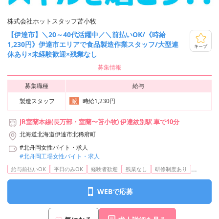
株式会社ホットスタッフ苫小牧
【伊達市】＼20～40代活躍中／＼前払いOK/《時給
1,230円》伊達市エリアで食品製造作業スタッフ/大型連
キープ
休あり×未経験歓迎×残業なし
募集情報
募集職種
給与
製造スタッフ
時給1,230円
派
JR室蘭本線(長万部・室蘭〜苫小牧) 伊達紋別駅 車で10分
北海道北海道伊達市北稀府町
#北舟岡女性バイト・求人
#北舟岡工場女性バイト・求人
...
給与前払いOK
平日のみOK
経験者歓迎
残業なし
研修制度あり
WEBで応募