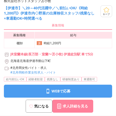
株式会社ホットスタッフ苫小牧
【伊達市】＼20～40代活躍中／＼前払いOK/《時給
1,200円》伊達市内◇野菜の出庫検収スタッフ/残業なし
キープ
×車通勤OK×時間選べる
募集情報
募集職種
給与
棚卸
時給1,200円
派
JR室蘭本線(長万部・室蘭〜苫小牧) 伊達紋別駅 車で5分
北海道北海道伊達市館山下町
#北舟岡女性バイト・求人
#北舟岡軽作業女性求人・バイト
給与前払いOK
経験者歓迎
残業なし
研修制度あり
車通勤可
WEBで応募
気になる
求人詳細を見る