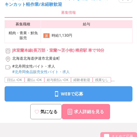
キンカット軽作業/未経験歓迎
募集情報
募集職種
給与
精肉・青果・鮮魚
時給1,130円
派
販売
JR室蘭本線(長万部・室蘭〜苫小牧) 稀府駅 車で10分
北海道北海道伊達市北黄金町
#北舟岡女性バイト・求人
#北舟岡食品販売女性バイト・求人
...
日払いOK
週払いOK
給与前払いOK
経験者歓迎
残業なし
WEBで応募
気になる
求人詳細を見る
まとめて応募