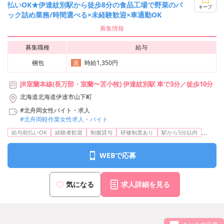
払いOK★伊達紋別駅から徒歩8分の食品工場で野菜のパ
キープ
ック詰め業務/時間選べる×未経験歓迎×車通勤OK
募集情報
募集職種
給与
梱包
時給1,350円
派
JR室蘭本線(長万部・室蘭〜苫小牧) 伊達紋別駅 車で3分／徒歩10分
北海道北海道伊達市山下町
#北舟岡女性バイト・求人
#北舟岡軽作業女性求人・バイト
...
給与前払いOK
経験者歓迎
制服貸与
研修制度あり
駅から5分以内
WEBで応募
気になる
求人詳細を見る