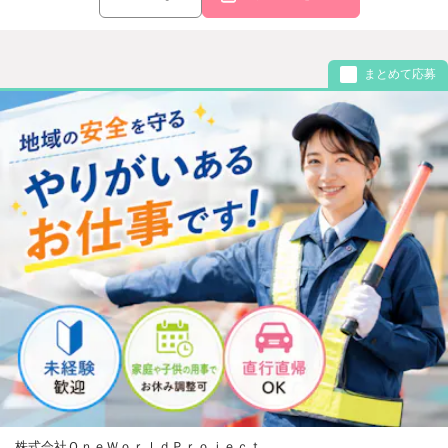
まとめて応募
株式会社ＯｎｅＷｏｒｌｄＰｒｏｊｅｃｔ