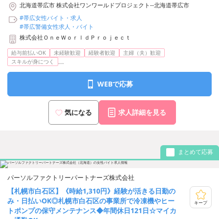
北海道帯広市 株式会社ワンワールドプロジェクト--北海道帯広市
#帯広女性バイト・求人
#帯広警備女性求人・バイト
株式会社ＯｎｅＷｏｒｌｄＰｒｏｊｅｃｔ
給与前払いOK
未経験歓迎
経験者歓迎
主婦（夫）歓迎
...
スキルが身につく
WEBで応募
気になる
求人詳細を見る
まとめて応募
パーソルファクトリーパートナーズ株式会社
【札幌市白石区】《時給1,310円》経験が活きる日勤の
み・日払いOK◎札幌市白石区の事業所で冷凍機やヒー
キープ
トポンプの保守メンテナンス◆年間休日121日☆マイカ