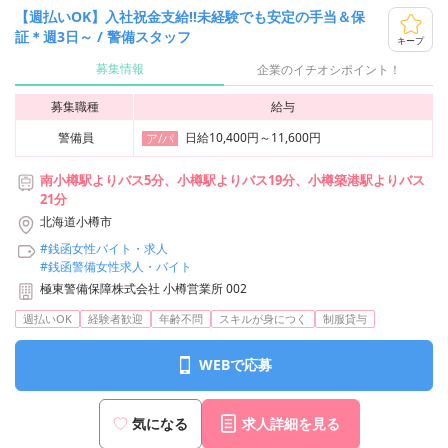
【週払いOK】入社祝金支給!!未経験でも安定の手当＆保
証＊週3日～ / 警備スタッフ
キープ
募集情報
企業のイチオシポイント！
募集職種
給与
警備員
日給10,400円～11,600円
ア/パ
南小樽駅よりバス5分、小樽駅よりバス19分、小樽築港駅よりバス
21分
北海道小樽市
#銭函女性バイト・求人
#銭函警備女性求人・バイト
極東警備保障株式会社 小樽営業所 002
週払いOK
経験者歓迎
年齢不問
スキルが身につく
制服貸与
WEBで応募
気になる
求人詳細を見る