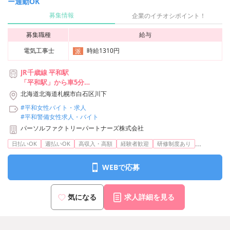
ー通勤OK
募集情報
企業のイチオシポイント！
募集職種
給与
電気工事士
時給1310円
派
JR千歳線 平和駅
「平和駅」から車5分
・北海道中央バス「川下会館前」から徒歩2分
北海道北海道札幌市白石区川下
★自転車、マイカー通勤OK（無料駐車場あり）
#平和女性バイト・求人
#平和警備女性求人・バイト
パーソルファクトリーパートナーズ株式会社
...
日払いOK
週払いOK
高収入・高額
経験者歓迎
研修制度あり
WEBで応募
気になる
求人詳細を見る