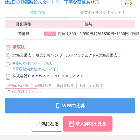
休2日◇◎高時給スタート◇・丁寧な研修あり◎
キープ
募集情報
企業のイチオシポイント！
募集職種
給与
警備員
時給 1,350～1,550円 時給1350円~1550円
ア/パ
帯広駅
北海道帯広市 株式会社ワンワールドプロジェクト--北海道帯広市
#帯広女性バイト・求人
#帯広警備女性求人・バイト
株式会社ＯｎｅＷｏｒｌｄＰｒｏｊｅｃｔ
給与前払いOK
未経験歓迎
経験者歓迎
主婦（夫）歓迎
...
スキルが身につく
WEBで応募
気になる
求人詳細を見る