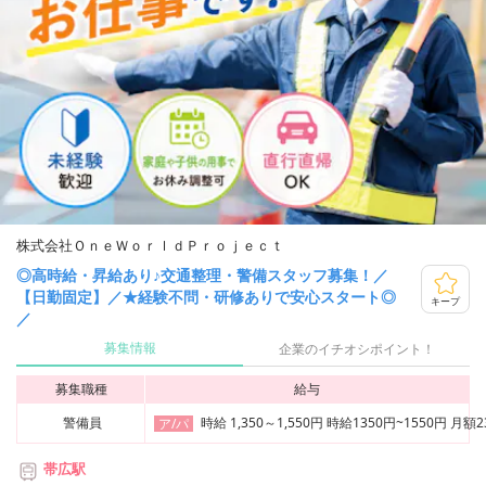
株式会社ＯｎｅＷｏｒｌｄＰｒｏｊｅｃｔ
◎高時給・昇給あり♪交通整理・警備スタッフ募集！／
【日勤固定】／★経験不問・研修ありで安心スタート◎
キープ
／
募集情報
企業のイチオシポイント！
募集職種
給与
警備員
時給 1,350～1,550円 時給1350円~1550円
ア/パ
帯広駅