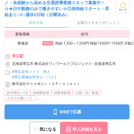
／・未経験から始める交通誘導業務スタッフ募集中！
☆★日中勤務のみで働きやすい☆◎高時給スタート・昇
キープ
給あり♪☆♪週休2日制（日曜休み）
募集情報
企業のイチオシポイント！
募集職種
給与
警備員
時給 1,350～1,550円 時給1350円~1550円
ア/パ
帯広駅
北海道帯広市 株式会社ワンワールドプロジェクト--北海道帯広市
#帯広女性バイト・求人
#帯広警備女性求人・バイト
株式会社ＯｎｅＷｏｒｌｄＰｒｏｊｅｃｔ
給与前払いOK
未経験歓迎
経験者歓迎
主婦（夫）歓迎
...
スキルが身につく
WEBで応募
気になる
求人詳細を見る