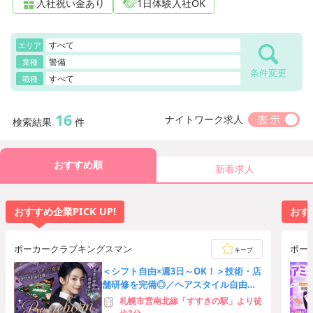
入社祝い金あり
1日体験入社OK
すべて
エリア
警備
業種
条件変更
すべて
職種
16
ナイトワーク求人
検索結果
件
おすすめ順
新着求人
おすすめ企業PICK UP!
おすす
ポーカークラブキングスマン
ポー
キープ
＜シフト自由×週3日～OK！＞技術・店
舗研修を完備◎／ヘアスタイル自由／
駅チカ徒歩4分♪
札幌市営南北線「すすきの駅」より徒