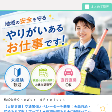
まとめて応募
株式会社ＯｎｅＷｏｒｌｄＰｒｏｊｅｃｔ
【日勤専属】交通警備オペレーターを募集！★高時給・
昇給ありで収入アップ！★長期休暇あり★◎経験ゼロか