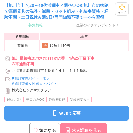
【旭川市】＼20～40代活躍中／週払いOK!旭川市の病院
で医療器具の洗浄・滅菌・セット組み・包装◆資格・経
キープ
験不問・土日祝休み週5日/専門知識不要で一から習得
募集情報
企業のイチオシポイント！
募集職種
給与
警備員
時給1,110円
派
旭川電気軌道バス(1) (11)(17)番 1条25丁目下車
※車通勤不可
北海道北海道旭川市１条通２４丁目１１１番地
#旭川女性バイト・求人
#旭川警備女性求人・バイト
株式会社シグマスタッフ
週払いOK
平日のみOK
経験者歓迎
研修制度あり
WEBで応募
気になる
求人詳細を見る