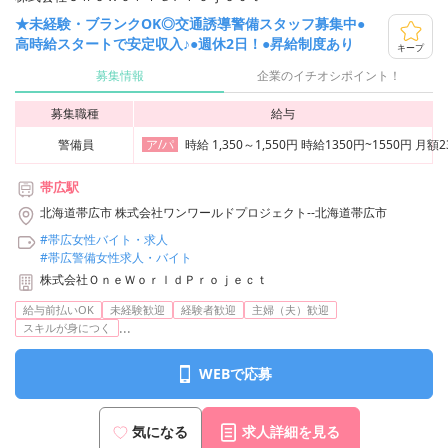
★未経験・ブランクOK◎交通誘導警備スタッフ募集中●
高時給スタートで安定収入♪●週休2日！●昇給制度あり
キープ
募集情報
企業のイチオシポイント！
募集職種
給与
警備員
時給 1,350～1,550円 時給1350円~1550円
ア/パ
帯広駅
北海道帯広市 株式会社ワンワールドプロジェクト--北海道帯広市
#帯広女性バイト・求人
#帯広警備女性求人・バイト
株式会社ＯｎｅＷｏｒｌｄＰｒｏｊｅｃｔ
給与前払いOK
未経験歓迎
経験者歓迎
主婦（夫）歓迎
...
スキルが身につく
WEBで応募
気になる
求人詳細を見る