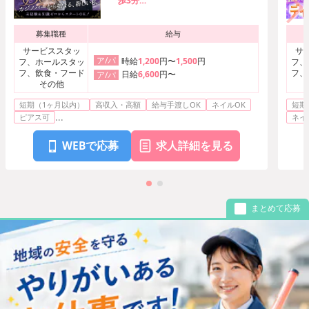
歩3分
札幌市営東豊線「豊水すすきの駅」よ
り徒歩5分
募集職種
給与
札幌市営南北線「大通駅」より徒歩7
分
サービススタッ
サ
ア/パ
時給
1,200
円〜
1,500
円
フ、ホールスタッ
フ、
フ、飲食・フード
フ、
日給
6,600
円〜
ア/パ
その他
短期（1ヶ月以内）
高収入・高額
給与手渡しOK
ネイルOK
短期
...
ピアス可
ネイ
WEBで応募
求人詳細を見る
まとめて応募