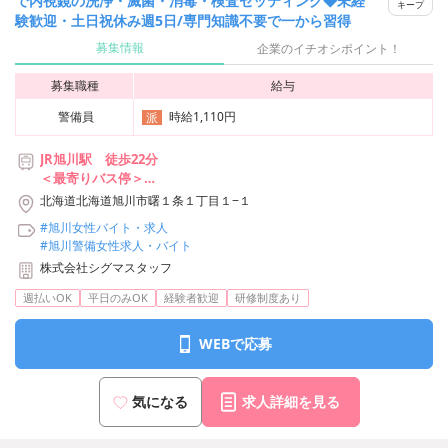
で内視鏡の洗浄・滅菌・消毒・検査セッティング◆未経
キープ
験歓迎・土日祝休み週5日/専門知識不要で一から習得
募集情報
企業のイチオシポイント！
募集職種
給与
警備員
時給1,110円
派
JR旭川駅 徒歩22分
＜最寄りバス停＞
青雲小学校前
北海道北海道旭川市曙１条１丁目１−１
旭川赤十字病院前
#旭川女性バイト・求人
ツルハドラッグ前
#旭川警備女性求人・バイト
株式会社シグマスタッフ
※車通勤不可
週払いOK
平日のみOK
経験者歓迎
研修制度あり
WEBで応募
気になる
求人詳細を見る