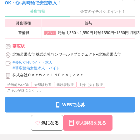
OK・◎♪高時給で安定収入！
募集情報
企業のイチオシポイント！
募集職種
給与
警備員
時給 1,350～1,550円 時給1350円~1550円
ア/パ
帯広駅
北海道帯広市 株式会社ワンワールドプロジェクト--北海道帯広市
#帯広女性バイト・求人
#帯広警備女性求人・バイト
株式会社ＯｎｅＷｏｒｌｄＰｒｏｊｅｃｔ
給与前払いOK
未経験歓迎
経験者歓迎
主婦（夫）歓迎
...
スキルが身につく
WEBで応募
気になる
求人詳細を見る