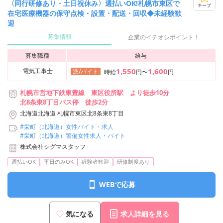
〈同行研修あり・土日祝休み〉週払いOK!札幌市東区で
キープ
在宅医療機器の保守点検・設置・配送・回収◆未経験歓
迎
募集情報
企業のイチオシポイント！
募集職種
給与
1,550
1,600
電気工事士
派/バイト
時給
円〜
円
札幌市営地下鉄東豊線 東区役所駅 より徒歩10分
北8条東8丁目バス停 徒歩2分
北海道北海道 札幌市東区北8条東8丁目
#栄町（北海道）女性バイト・求人
#栄町（北海道）警備女性求人・バイト
株式会社シグマスタッフ
週払いOK
平日のみOK
経験者歓迎
研修制度あり
WEBで応募
気になる
求人詳細を見る