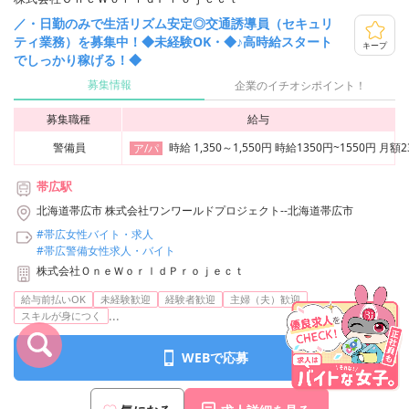
／・日勤のみで生活リズム安定◎交通誘導員（セキュリ
ティ業務）を募集中！◆未経験OK・◆♪高時給スタート
キープ
でしっかり稼げる！◆
募集情報
企業のイチオシポイント！
募集職種
給与
警備員
時給 1,350～1,550円 時給1350円~1550円
ア/パ
帯広駅
北海道帯広市 株式会社ワンワールドプロジェクト--北海道帯広市
#帯広女性バイト・求人
#帯広警備女性求人・バイト
株式会社ＯｎｅＷｏｒｌｄＰｒｏｊｅｃｔ
給与前払いOK
未経験歓迎
経験者歓迎
主婦（夫）歓迎
...
スキルが身につく
WEBで応募