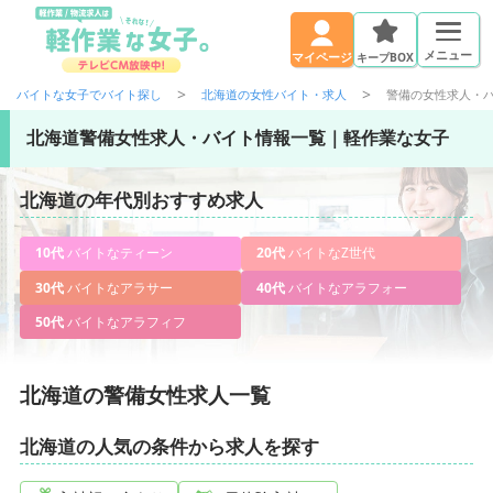
メニュー
キープBOX
マイページ
バイトな女子でバイト探し
北海道の女性バイト・求人
警備の女性求人・
北海道警備女性求人・バイト情報一覧｜軽作業な女子
北海道の年代別おすすめ求人
10代
バイトなティーン
20代
バイトなZ世代
30代
バイトなアラサー
40代
バイトなアラフォー
50代
バイトなアラフィフ
北海道の警備女性求人一覧
北海道の人気の条件から求人を探す