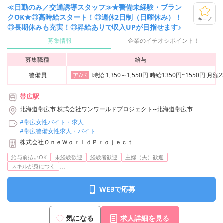
≪日勤のみ／交通誘導スタッフ≫★警備未経験・ブラン
クOK★◎高時給スタート！◎週休2日制（日曜休み）！
キープ
◎長期休みも充実！◎昇給ありで収入UPが目指せます♪
募集情報
企業のイチオシポイント！
募集職種
給与
警備員
時給 1,350～1,550円 時給1350円~1550円
ア/パ
帯広駅
北海道帯広市 株式会社ワンワールドプロジェクト--北海道帯広市
#帯広女性バイト・求人
#帯広警備女性求人・バイト
株式会社ＯｎｅＷｏｒｌｄＰｒｏｊｅｃｔ
給与前払いOK
未経験歓迎
経験者歓迎
主婦（夫）歓迎
...
スキルが身につく
WEBで応募
気になる
求人詳細を見る