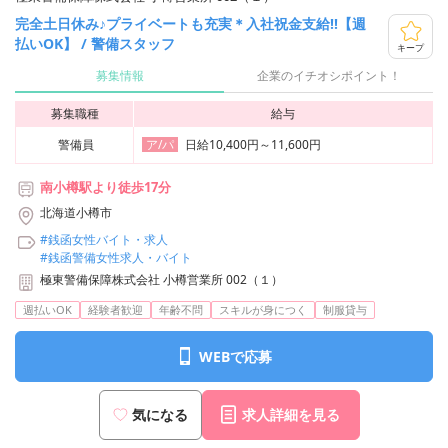
完全土日休み♪プライベートも充実＊入社祝金支給!!【週
払いOK】 / 警備スタッフ
キープ
募集情報
企業のイチオシポイント！
募集職種
給与
警備員
日給10,400円～11,600円
ア/パ
南小樽駅より徒歩17分
北海道小樽市
#銭函女性バイト・求人
#銭函警備女性求人・バイト
極東警備保障株式会社 小樽営業所 002（１）
週払いOK
経験者歓迎
年齢不問
スキルが身につく
制服貸与
WEBで応募
気になる
求人詳細を見る