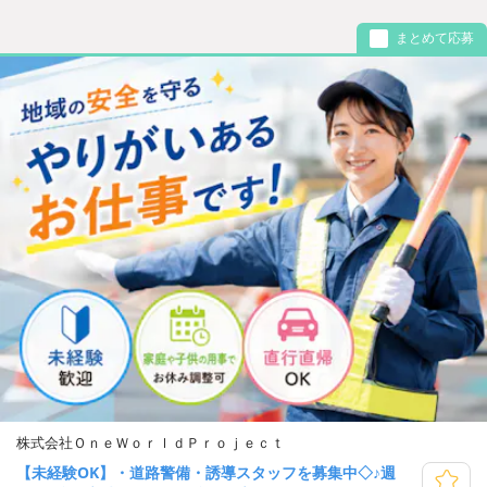
まとめて応募
株式会社ＯｎｅＷｏｒｌｄＰｒｏｊｅｃｔ
【未経験OK】・道路警備・誘導スタッフを募集中◇♪週