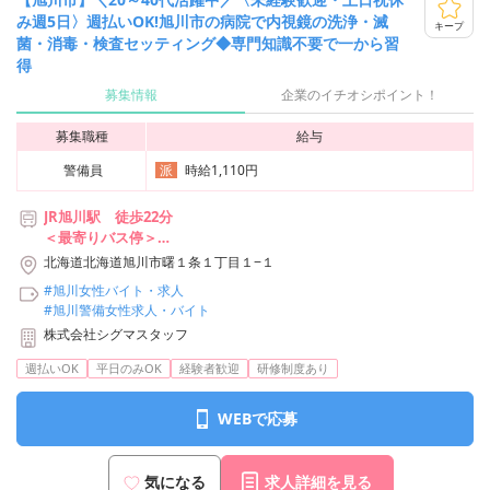
み週5日〉週払いOK!旭川市の病院で内視鏡の洗浄・滅
キープ
菌・消毒・検査セッティング◆専門知識不要で一から習
得
募集情報
企業のイチオシポイント！
募集職種
給与
警備員
時給1,110円
派
JR旭川駅 徒歩22分
＜最寄りバス停＞
青雲小学校前
北海道北海道旭川市曙１条１丁目１−１
旭川赤十字病院前
#旭川女性バイト・求人
ツルハドラッグ前
#旭川警備女性求人・バイト
株式会社シグマスタッフ
※車通勤不可
週払いOK
平日のみOK
経験者歓迎
研修制度あり
WEBで応募
気になる
求人詳細を見る