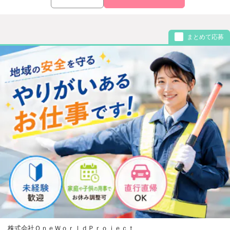
まとめて応募
株式会社ＯｎｅＷｏｒｌｄＰｒｏｊｅｃｔ