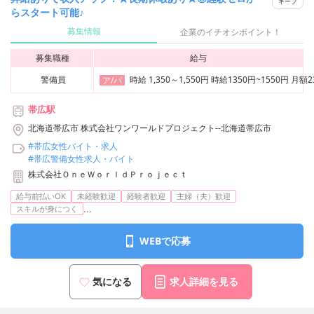
キープ
らスタート可能♪
募集情報
企業のイチオシポイント！
募集職種
給与
警備員
時給 1,350～1,550円 時給1350円~1550円
ア/パ
帯広駅
北海道帯広市 株式会社ワンワールドプロジェクト--北海道帯広市
#帯広女性バイト・求人
#帯広警備女性求人・バイト
株式会社ＯｎｅＷｏｒｌｄＰｒｏｊｅｃｔ
給与前払いOK
未経験歓迎
経験者歓迎
主婦（夫）歓迎
...
スキルが身につく
WEBで応募
気になる
求人詳細を見る