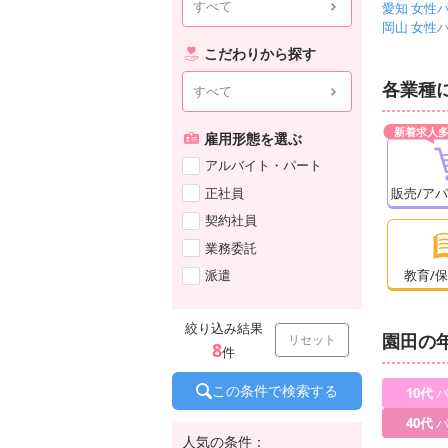
すべて
愛知 女性
岡山 女性
こだわりから探す
各業種
すべて
雇用形態を選ぶ
アルバイト・パート
正社員
販売/ア
契約社員
業務委託
派遣
教育/
絞り込み結果
園田の
リセット
8
件
この条件で検索する
10代
バ
40代
バ
人気の条件：