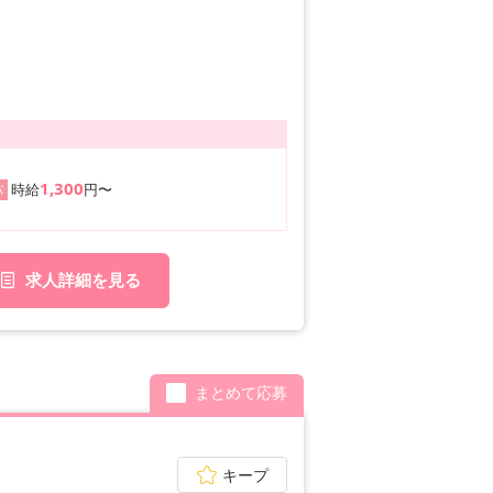
1,300
時給
円〜
パ
求人詳細を見る
まとめて応募
キープ