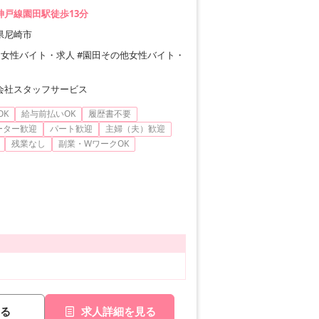
神戸線園田駅徒歩13分
県尼崎市
田女性バイト・求人
#園田その他女性バイト・
会社スタッフサービス
OK
給与前払いOK
履歴書不要
ーター歓迎
パート歓迎
主婦（夫）歓迎
残業なし
副業・WワークOK
る
求人詳細を見る