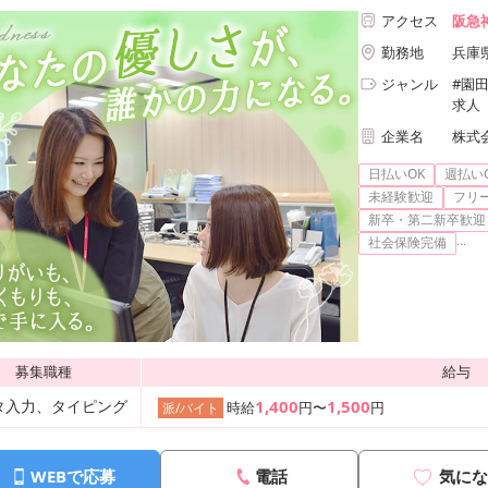
アクセス
阪急
勤務地
兵庫
ジャンル
#園
求人
企業名
株式
日払いOK
週払い
未経験歓迎
フリ
新卒・第二新卒歓迎
...
社会保険完備
募集職種
給与
タ入力、タイピング
1,400
1,500
時給
円〜
円
派/バイト
WEBで応募
電話
気にな