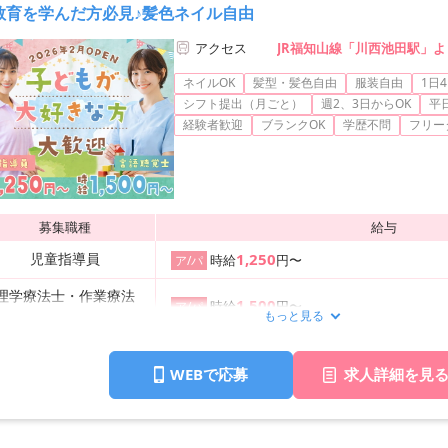
教育を学んだ方必見♪髪色ネイル自由
アクセス
JR福知山線「川西池田駅」よ
ネイルOK
髪型・髪色自由
服装自由
1日4
シフト提出（月ごと）
週2、3日からOK
平
経験者歓迎
ブランクOK
学歴不問
フリー
募集職種
給与
児童指導員
1,250
時給
円〜
ア/パ
理学療法士・作業療法
1,500
時給
円〜
ア/パ
士・言語聴覚士
もっと見る
ドライバー
1,150
時給
円〜
ア/パ
WEBで応募
求人詳細を見