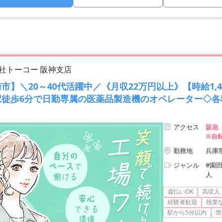
社トーコー 阪神支店
市】＼20～40代活躍中／《月収22万円以上》【時給1,4
駅徒歩6分で日勤専属の医薬品製造機のオペレーター◇各
アクセス
阪急
※自
※交
勤務地
兵庫
ジャンル
#園
人
週払いOK
高収入
経験者歓迎
残業
駅から5分以内
禁