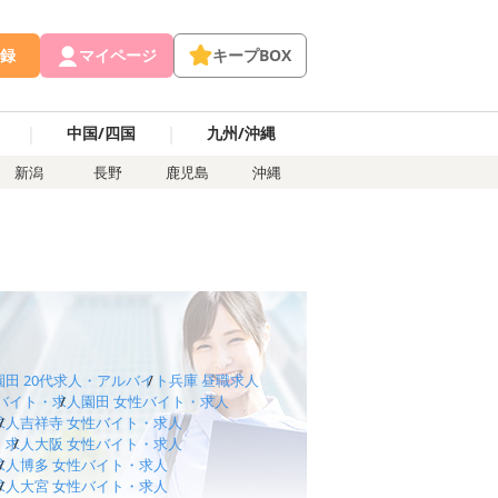
録
マイページ
キープBOX
｜
｜
中国/四国
九州/沖縄
新潟
長野
鹿児島
沖縄
園田 20代求人・アルバイト
兵庫 昼職求人
性バイト・求人
園田 女性バイト・求人
求人
吉祥寺 女性バイト・求人
・求人
大阪 女性バイト・求人
求人
博多 女性バイト・求人
求人
大宮 女性バイト・求人