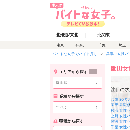
｜
｜
北海道/東北
北関東
東京
神奈川
千葉
埼玉
バイトな女子でバイト探し
兵庫の女性バ
園田女
エリアから探す
1
園田駅
注目の求
業種から探す
兵庫 30
園田 昼職
すべて
横浜 女性
上野 女性
職種から探す
難波 女性
千葉 女性