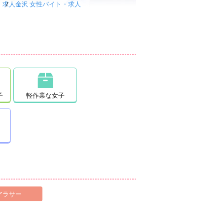
・求人
金沢 女性バイト・求人
子
軽作業な女子
アラサー