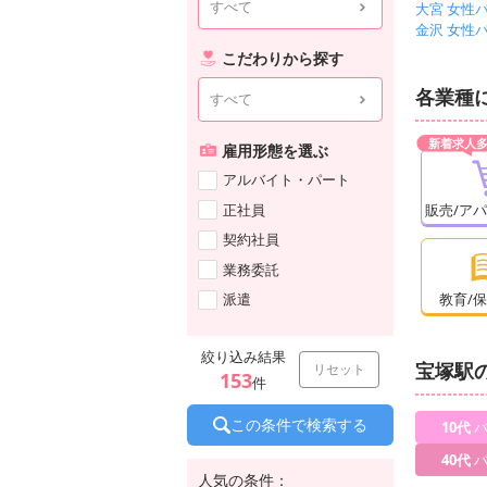
すべて
大宮 女性
金沢 女性
こだわりから探す
各業種
すべて
雇用形態を選ぶ
アルバイト・パート
正社員
販売/ア
契約社員
業務委託
派遣
教育/
絞り込み結果
宝塚駅
リセット
153
件
この条件で検索する
10代
バ
40代
バ
人気の条件：