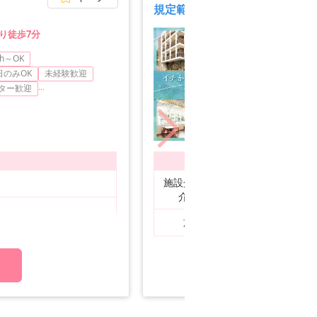
規定範囲内であればオシャレも
り徒歩7分
h～OK
3ヶ
日のみOK
未経験歓迎
友達
...
ター歓迎
週2
募集職種
施設介護・看護、医療・
正
介護・福祉その他
施設介護・看護
ア/パ
WE
る