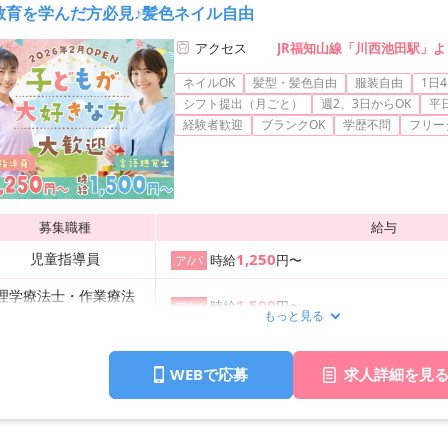
教育を学んだ方必見♪髪色ネイル自由
アクセス
JR福知山線「川西池田駅」よ
ネイルOK
髪型・髪色自由
服装自由
1日4
シフト提出（月ごと）
週2、3日からOK
平
経験者歓迎
ブランクOK
学歴不問
フリー
募集職種
給与
児童指導員
1,250
時給
円〜
ア/パ
理学療法士・作業療法
1,500
時給
円〜
ア/パ
士・言語聴覚士
もっと見る
ドライバー
1,150
時給
円〜
ア/パ
WEBで応募
求人詳細を見