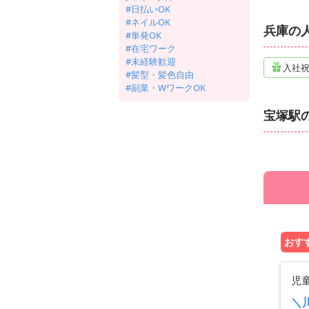
#日払いOK
#ネイルOK
兵庫の
#単発OK
#在宅ワーク
#未経験歓迎
入社
#髪型・髪色自由
#副業・WワークOK
宝塚駅
おすす
児
＼