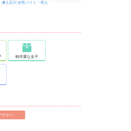
・求人
石川 女性バイト・求人
子
軽作業な女子
アラサー