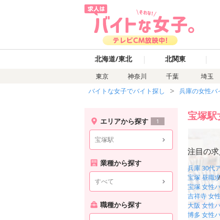
｜
｜
北海道/東北
北関東
東京
神奈川
千葉
埼玉
バイトな女子でバイト探し
兵庫の女性バ
宝塚駅
エリアから探す
1
宝塚駅
注目の求
業種から探す
兵庫 30
宝塚 昼職
すべて
宝塚 女性
吉祥寺 女
職種から探す
大阪 女性
博多 女性