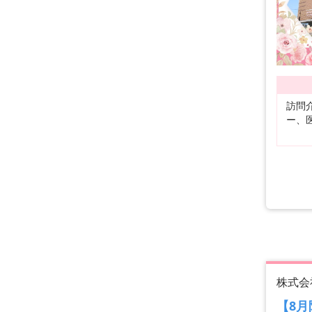
訪問
ー、
株式会
【8