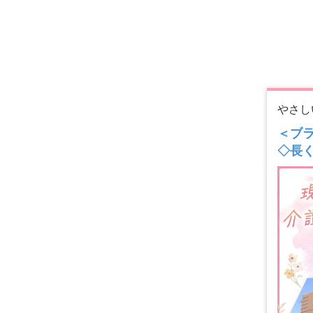
やさし
＜ブ
◇長