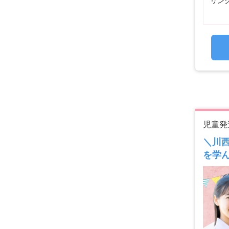
リン
児童発
＼川
を学