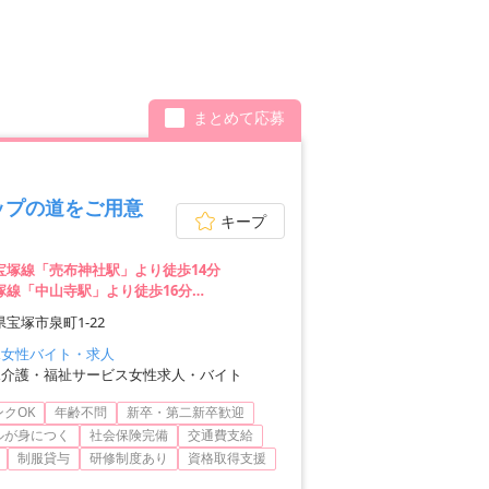
まとめて応募
ップの道をご用意
キープ
宝塚線「売布神社駅」より徒歩14分
宝塚線「中山寺駅」より徒歩16分
宝塚線「中山観音駅」より徒歩17分
宝塚市泉町1-22
塚女性バイト・求人
塚介護・福祉サービス女性求人・バイト
クOK
年齢不問
新卒・第二新卒歓迎
ルが身につく
社会保険完備
交通費支給
制服貸与
研修制度あり
資格取得支援