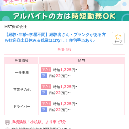
MST株式会社
【経験×年齢×学歴不問】経験者さん・ブランクがある方
も歓迎◎土日休み＆残業ほぼなし！住宅手当あり♪
キープ
募集情報
募集職種
給与
1,225
ア/パ
時給
円〜
一般事務
22
正
月給
万円〜
1,225
ア/パ
時給
円〜
営業その他
22
正
月給
万円〜
1,225
ア/パ
時給
円〜
ドライバー
22
正
月給
万円〜
JR横浜線「小机駅」より車で7分