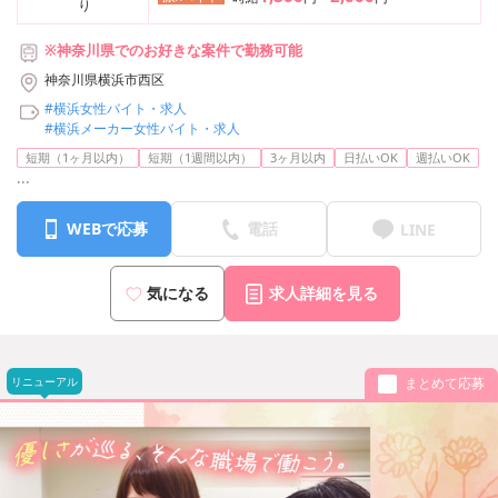
り
※神奈川県でのお好きな案件で勤務可能
神奈川県横浜市西区
#横浜女性バイト・求人
#横浜メーカー女性バイト・求人
短期（1ヶ月以内）
短期（1週間以内）
3ヶ月以内
日払いOK
週払いOK
...
WEBで応募
電話
LINE
気になる
求人詳細を見る
リニューアル
まとめて応募