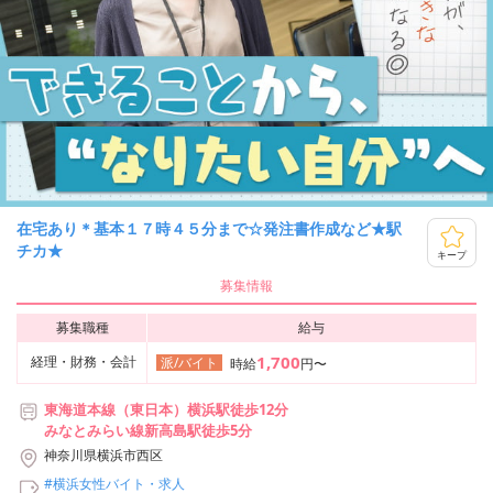
在宅あり＊基本１７時４５分まで☆発注書作成など★駅
チカ★
キープ
募集情報
募集職種
給与
1,700
経理・財務・会計
派/バイト
時給
円〜
東海道本線（東日本）横浜駅徒歩12分
みなとみらい線新高島駅徒歩5分
神奈川県横浜市西区
#横浜女性バイト・求人