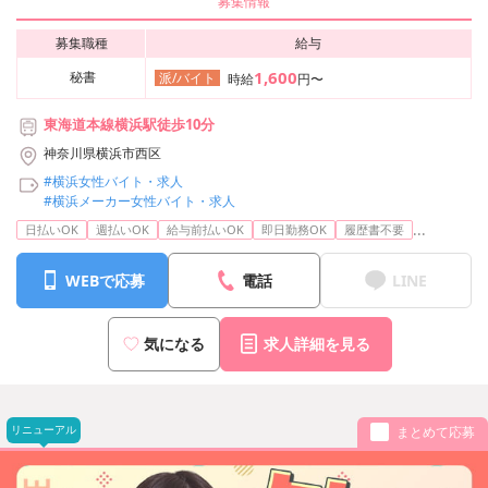
募集情報
募集職種
給与
1,600
秘書
派/バイト
時給
円〜
東海道本線横浜駅徒歩10分
神奈川県横浜市西区
#横浜女性バイト・求人
#横浜メーカー女性バイト・求人
...
日払いOK
週払いOK
給与前払いOK
即日勤務OK
履歴書不要
WEBで応募
電話
LINE
気になる
求人詳細を見る
リニューアル
まとめて応募