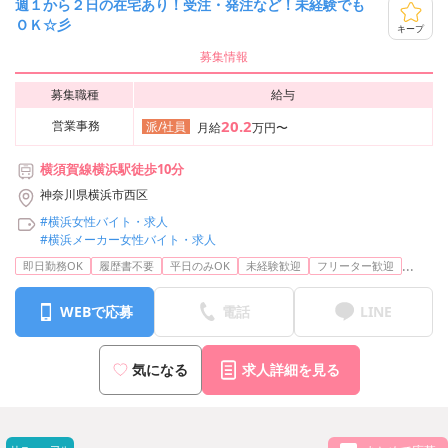
週１から２日の在宅あり！受注・発注など！未経験でも
ＯＫ☆彡
キープ
募集情報
募集職種
給与
20.2
営業事務
派/社員
月給
万円〜
横須賀線横浜駅徒歩10分
神奈川県横浜市西区
#横浜女性バイト・求人
#横浜メーカー女性バイト・求人
...
即日勤務OK
履歴書不要
平日のみOK
未経験歓迎
フリーター歓迎
WEBで応募
電話
LINE
気になる
求人詳細を見る