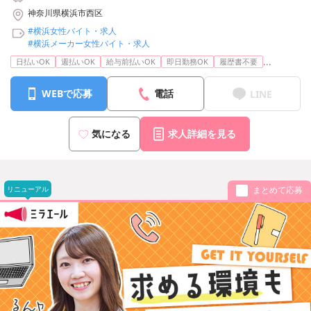
神奈川県横浜市西区
#横浜女性バイト・求人
#横浜メーカー女性バイト・求人
...
日払いOK
週払いOK
給与前払いOK
即日勤務OK
履歴書不要
WEBで応募
電話
LINE
気になる
求人詳細を見る
リニューアル
まとめて応募