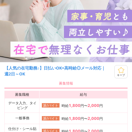
【人気の在宅勤務♪】日払いOK×高時給◎メール対応｜
週2日～OK
キープ
募集情報
募集職種
給与
データ入力、タイ
1,800
2,000
派/バイト
時給
円〜
円
ピング
1,800
2,000
一般事務
派/バイト
時給
円〜
円
仕分け・シール貼
1,800
2,000
派/バイト
時給
円〜
円