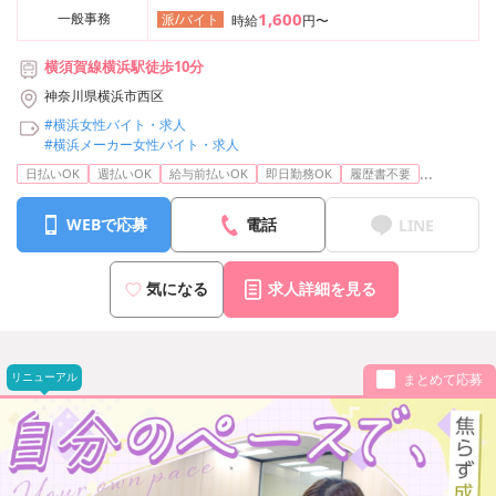
1,600
一般事務
派/バイト
時給
円〜
横須賀線横浜駅徒歩10分
神奈川県横浜市西区
#横浜女性バイト・求人
#横浜メーカー女性バイト・求人
...
日払いOK
週払いOK
給与前払いOK
即日勤務OK
履歴書不要
WEBで応募
電話
LINE
気になる
求人詳細を見る
リニューアル
まとめて応募