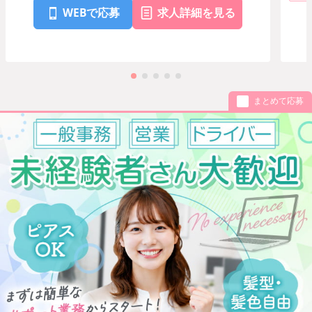
WEBで応募
求人詳細を見る
まとめて応募