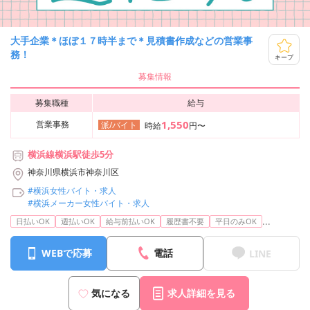
大手企業＊ほぼ１７時半まで＊見積書作成などの営業事
務！
キープ
募集情報
募集職種
給与
1,550
営業事務
派/バイト
時給
円〜
横浜線横浜駅徒歩5分
神奈川県横浜市神奈川区
#横浜女性バイト・求人
#横浜メーカー女性バイト・求人
...
日払いOK
週払いOK
給与前払いOK
履歴書不要
平日のみOK
WEBで応募
電話
LINE
気になる
求人詳細を見る