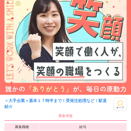
＜大手企業＞基本１７時半まで！受発注処理など！駅直
結☆
キープ
募集情報
募集職種
給与