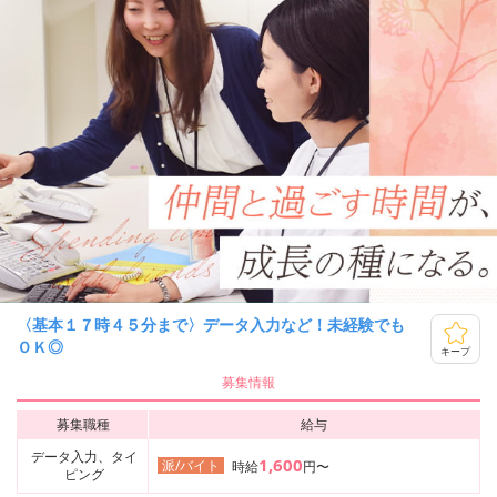
〈基本１７時４５分まで〉データ入力など！未経験でも
ＯＫ◎
キープ
募集情報
募集職種
給与
データ入力、タイ
1,600
派/バイト
時給
円〜
ピング