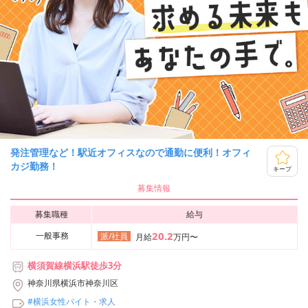
発注管理など！駅近オフィスなので通勤に便利！オフィ
カジ勤務！
キープ
募集情報
募集職種
給与
20.2
一般事務
派/社員
月給
万円〜
横須賀線横浜駅徒歩3分
神奈川県横浜市神奈川区
#横浜女性バイト・求人