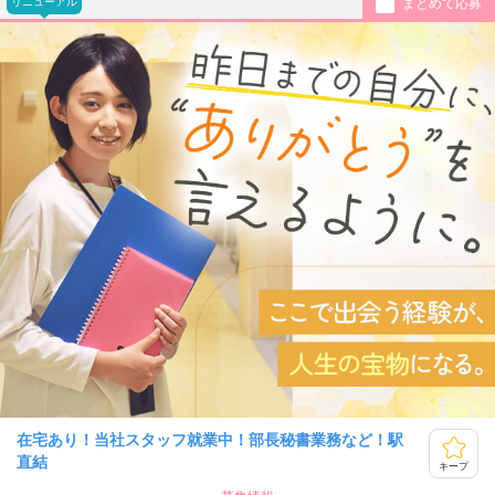
リニューアル
まとめて応募
在宅あり！当社スタッフ就業中！部長秘書業務など！駅
直結
キープ