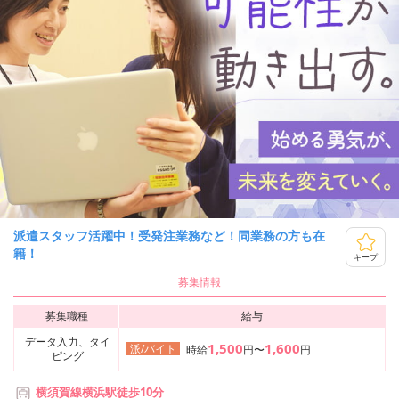
派遣スタッフ活躍中！受発注業務など！同業務の方も在
籍！
キープ
募集情報
募集職種
給与
データ入力、タイ
1,500
1,600
派/バイト
時給
円〜
円
ピング
横須賀線横浜駅徒歩10分