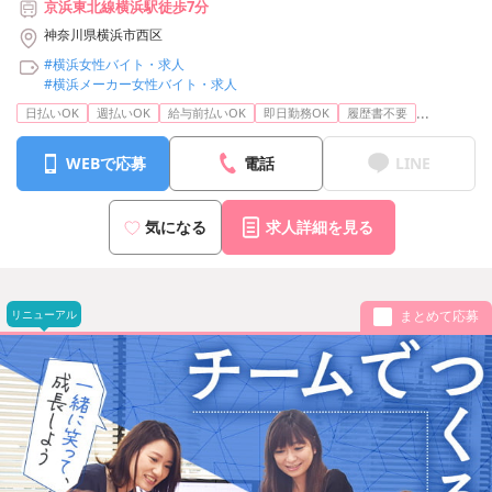
京浜東北線横浜駅徒歩7分
神奈川県横浜市西区
#横浜女性バイト・求人
#横浜メーカー女性バイト・求人
...
日払いOK
週払いOK
給与前払いOK
即日勤務OK
履歴書不要
WEBで応募
電話
LINE
気になる
求人詳細を見る
リニューアル
まとめて応募