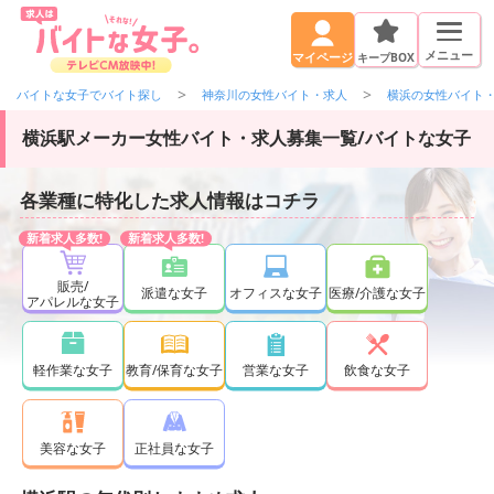
メニュー
キープBOX
マイページ
バイトな女子でバイト探し
神奈川の女性バイト・求人
横浜の女性バイト
横浜駅メーカー女性バイト・求人募集一覧/バイトな女子
各業種に特化した求人情報はコチラ
販売/
派遣な女子
オフィスな女子
医療/介護な女子
アパレルな女子
軽作業な女子
教育/保育な女子
営業な女子
飲食な女子
正社員な女子
美容な女子