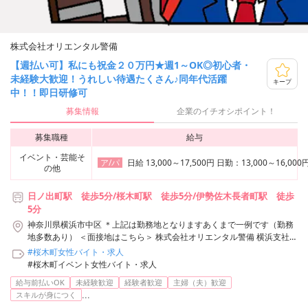
株式会社オリエンタル警備
【週払い可】私にも祝金２０万円★週1～OK◎初心者・
未経験大歓迎！うれしい待遇たくさん♪同年代活躍
キープ
中！！即日研修可
募集情報
企業のイチオシポイント！
募集職種
給与
イベント・芸能そ
日給 13,000～17,500円 日勤：13,00
ア/パ
の他
日ノ出町駅 徒歩5分/桜木町駅 徒歩5分/伊勢佐木長者町駅 徒歩
5分
神奈川県横浜市中区 ＊上記は勤務地となりますあくまで一例です（勤務
地多数あり） ＜面接地はこちら＞ 株式会社オリエンタル警備 横浜支社
神奈川県横浜市神奈川区鶴屋町3-29-9 タクエー横浜西口第6ビル3F アク
#桜木町女性バイト・求人
セス：「横浜駅」西口から徒歩3分 株式会社オリエンタル警備 横浜支社/
#桜木町イベント女性バイト・求人
日ノ出町駅周辺エリア
給与前払いOK
未経験歓迎
経験者歓迎
主婦（夫）歓迎
...
スキルが身につく