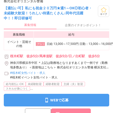
株式会社オリエンタル警備
【週払い可】私にも祝金２０万円★週1～OK◎初心者・
未経験大歓迎！うれしい待遇たくさん♪同年代活躍
キープ
中！！即日研修可
募集情報
企業のイチオシポイント！
募集職種
給与
イベント・芸能そ
日給 13,000～17,500円 日勤：13,00
ア/パ
の他
桜木町駅 徒歩5分/馬車道駅 徒歩5分/日ノ出町駅 徒歩5分
神奈川県横浜市中区 ＊上記は勤務地となりますあくまで一例です（勤務
地多数あり） ＜面接地はこちら＞ 株式会社オリエンタル警備 横浜支社
神奈川県横浜市神奈川区鶴屋町3-29-9 タクエー横浜西口第6ビル3F アク
#桜木町女性バイト・求人
セス：「横浜駅」西口から徒歩3分 株式会社オリエンタル警備 横浜支社/
#桜木町イベント女性バイト・求人
横浜市中区周辺エリア
給与前払いOK
未経験歓迎
経験者歓迎
主婦（夫）歓迎
...
スキルが身につく
WEBで応募