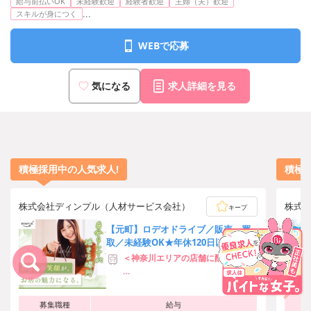
給与前払いOK
未経験歓迎
経験者歓迎
主婦（夫）歓迎
...
スキルが身につく
WEBで応募
気になる
求人詳細を見る
積極採用中の人気求人!
積極
株式会社ディンプル（人材サービス会社）
株式
キープ
【元町】ロデオドライブ／販売・買
取／未経験OK★年休120日以上・残
業月10H
＜神奈川エリアの店舗に配属予定＞
■配属先例：ロデオドライブ元町本
店
募集職種
給与
JR「元町・中華街駅」徒歩5分