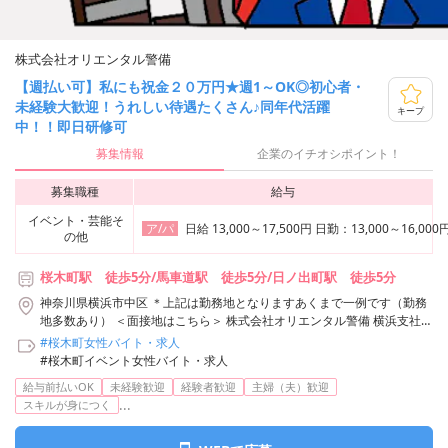
株式会社オリエンタル警備
【週払い可】私にも祝金２０万円★週1～OK◎初心者・
未経験大歓迎！うれしい待遇たくさん♪同年代活躍
キープ
中！！即日研修可
募集情報
企業のイチオシポイント！
募集職種
給与
イベント・芸能そ
日給 13,000～17,500円 日勤：13,00
ア/パ
の他
桜木町駅 徒歩5分/馬車道駅 徒歩5分/日ノ出町駅 徒歩5分
神奈川県横浜市中区 ＊上記は勤務地となりますあくまで一例です（勤務
地多数あり） ＜面接地はこちら＞ 株式会社オリエンタル警備 横浜支社
神奈川県横浜市神奈川区鶴屋町3-29-9 タクエー横浜西口第6ビル3F アク
#桜木町女性バイト・求人
セス：「横浜駅」西口から徒歩3分 株式会社オリエンタル警備 横浜支社/
#桜木町イベント女性バイト・求人
桜木町駅周辺エリア
給与前払いOK
未経験歓迎
経験者歓迎
主婦（夫）歓迎
...
スキルが身につく