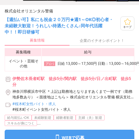
株式会社オリエンタル警備
【週払い可】私にも祝金２０万円★週1～OK◎初心者・
未経験大歓迎！うれしい待遇たくさん♪同年代活躍
キープ
中！！即日研修可
募集情報
企業のイチオシポイント！
募集職種
給与
イベント・芸能そ
日給 13,000～17,500円 日勤：13,00
ア/パ
の他
伊勢佐木長者町駅 徒歩5分/関内駅 徒歩5分/日ノ出町駅 徒歩5
分
神奈川県横浜市中区 ＊上記は勤務地となりますあくまで一例です（勤務
地多数あり） ＜面接地はこちら＞ 株式会社オリエンタル警備 横浜支社
神奈川県横浜市神奈川区鶴屋町3-29-9 タクエー横浜西口第6ビル3F アク
#桜木町女性バイト・求人
セス：「横浜駅」西口から徒歩3分 株式会社オリエンタル警備 横浜支社/
#桜木町イベント女性バイト・求人
伊勢佐木長者町駅周辺エリア
給与前払いOK
未経験歓迎
経験者歓迎
主婦（夫）歓迎
...
スキルが身につく
WEBで応募