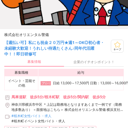
株式会社オリエンタル警備
【週払い可】私にも祝金２０万円★週1～OK◎初心者・
未経験大歓迎！うれしい待遇たくさん♪同年代活躍
キープ
中！！即日研修可
募集情報
企業のイチオシポイント！
募集職種
給与
イベント・芸能そ
日給 13,000～17,500円 日勤：13,00
ア/パ
の他
馬車道駅 徒歩5分/桜木町駅 徒歩5分/関内駅 徒歩5分
神奈川県横浜市中区 ＊上記は勤務地となりますあくまで一例です（勤務
地多数あり） ＜面接地はこちら＞ 株式会社オリエンタル警備 横浜支社
神奈川県横浜市神奈川区鶴屋町3-29-9 タクエー横浜西口第6ビル3F アク
#桜木町女性バイト・求人
セス：「横浜駅」西口から徒歩3分 株式会社オリエンタル警備 横浜支社/
#桜木町イベント女性バイト・求人
馬車道駅周辺エリア