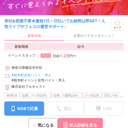
来社&面接不要★激短1日～日払いでお給料は即GET！人
気ライブやフェスの運営サポート♪
キープ
募集情報
企業のイチオシポイント！
募集職種
給与
1.2
イベントスタッフ
ア/パ
日給
万円〜
神奈川県横浜市中区
#桜木町女性バイト・求人
#桜木町イベント女性バイト・求人
株式会社フルキャスト
...
単発OK
短期（1ヶ月以内）
短期（1週間以内）
3ヶ月以内
日払いOK
WEBで応募
電話
LINE
気になる
求人詳細を見る