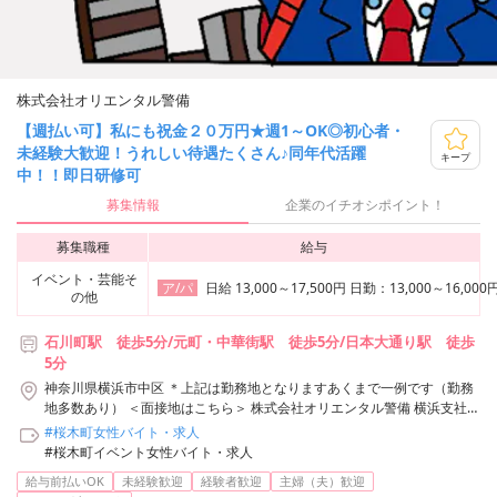
株式会社オリエンタル警備
【週払い可】私にも祝金２０万円★週1～OK◎初心者・
未経験大歓迎！うれしい待遇たくさん♪同年代活躍
キープ
中！！即日研修可
募集情報
企業のイチオシポイント！
募集職種
給与
イベント・芸能そ
日給 13,000～17,500円 日勤：13,00
ア/パ
の他
石川町駅 徒歩5分/元町・中華街駅 徒歩5分/日本大通り駅 徒歩
5分
神奈川県横浜市中区 ＊上記は勤務地となりますあくまで一例です（勤務
地多数あり） ＜面接地はこちら＞ 株式会社オリエンタル警備 横浜支社
神奈川県横浜市神奈川区鶴屋町3-29-9 タクエー横浜西口第6ビル3F アク
#桜木町女性バイト・求人
セス：「横浜駅」西口から徒歩3分 株式会社オリエンタル警備 横浜支社/
#桜木町イベント女性バイト・求人
石川町駅周辺エリア
給与前払いOK
未経験歓迎
経験者歓迎
主婦（夫）歓迎