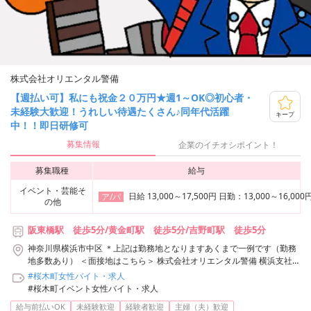
株式会社オリエンタル警備
【週払い可】私にも祝金２０万円★週1～OK◎初心者・
未経験大歓迎！うれしい待遇たくさん♪同年代活躍
キープ
中！！即日研修可
募集情報
企業のイチオシポイント！
募集職種
給与
イベント・芸能そ
日給 13,000～17,500円 日勤：13,00
ア/パ
の他
阪東橋駅 徒歩5分/黄金町駅 徒歩5分/吉野町駅 徒歩5分
神奈川県横浜市中区 ＊上記は勤務地となりますあくまで一例です（勤務
地多数あり） ＜面接地はこちら＞ 株式会社オリエンタル警備 横浜支社
神奈川県横浜市神奈川区鶴屋町3-29-9 タクエー横浜西口第6ビル3F アク
#桜木町女性バイト・求人
セス：「横浜駅」西口から徒歩3分 株式会社オリエンタル警備 横浜支社/
#桜木町イベント女性バイト・求人
阪東橋駅周辺エリア
給与前払いOK
未経験歓迎
経験者歓迎
主婦（夫）歓迎