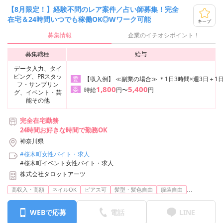
【8月限定！】経験不問のレア案件／占い師募集！完全
在宅＆24時間いつでも稼働OK◎Wワーク可能
キープ
募集情報
企業のイチオシポイント！
募集職種
給与
データ入力、タイ
ピング、PRスタッ
【収入例】 ≪副業の場合≫ ＊1日3時間×週3日＋1日
委
フ・サンプリン
1,800
5,400
委
時給
円〜
円
グ、イベント・芸
能その他
完全在宅勤務
24時間お好きな時間で勤務OK
神奈川県
#桜木町女性バイト・求人
#桜木町イベント女性バイト・求人
株式会社タロットアーツ
...
高収入・高額
ネイルOK
ピアス可
髪型・髪色自由
服装自由
WEBで応募
電話
LINE