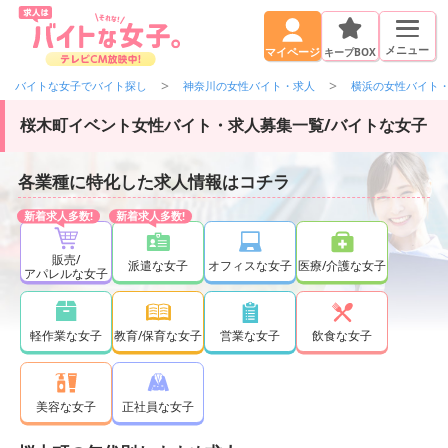
メニュー
キープBOX
マイページ
バイトな女子でバイト探し
神奈川の女性バイト・求人
横浜の女性バイト
桜木町イベント女性バイト・求人募集一覧/バイトな女子
各業種に特化した求人情報はコチラ
販売/
派遣な女子
オフィスな女子
医療/介護な女子
アパレルな女子
軽作業な女子
教育/保育な女子
営業な女子
飲食な女子
正社員な女子
美容な女子