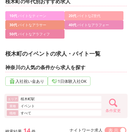
桜木町の年代別おすすめ求人
10代
バイトなティーン
20代
バイトなZ世代
30代
バイトなアラサー
40代
バイトなアラフォー
50代
バイトなアラフィフ
桜木町のイベントの求人・バイト一覧
神奈川の人気の条件から求人を探す
入社祝い金あり
1日体験入社OK
桜木町駅
エリア
イベント
業種
条件変更
すべて
職種
14
ナイトワーク求人
検索結果
件