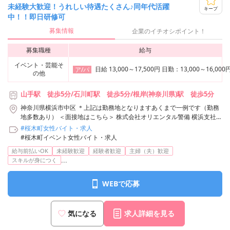
未経験大歓迎！うれしい待遇たくさん♪同年代活躍
キープ
中！！即日研修可
募集情報
企業のイチオシポイント！
募集職種
給与
イベント・芸能そ
日給 13,000～17,500円 日勤：13,00
ア/パ
の他
山手駅 徒歩5分/石川町駅 徒歩5分/根岸(神奈川県)駅 徒歩5分
神奈川県横浜市中区 ＊上記は勤務地となりますあくまで一例です（勤務
地多数あり） ＜面接地はこちら＞ 株式会社オリエンタル警備 横浜支社
神奈川県横浜市神奈川区鶴屋町3-29-9 タクエー横浜西口第6ビル3F アク
#桜木町女性バイト・求人
セス：「横浜駅」西口から徒歩3分 株式会社オリエンタル警備 横浜支社/
#桜木町イベント女性バイト・求人
山手駅周辺エリア
給与前払いOK
未経験歓迎
経験者歓迎
主婦（夫）歓迎
...
スキルが身につく
WEBで応募
気になる
求人詳細を見る