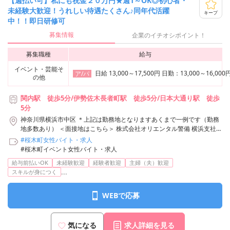
【週払い可】私にも祝金２０万円★週1～OK◎初心者・
未経験大歓迎！うれしい待遇たくさん♪同年代活躍
キープ
中！！即日研修可
募集情報
企業のイチオシポイント！
募集職種
給与
イベント・芸能そ
日給 13,000～17,500円 日勤：13,00
ア/パ
の他
関内駅 徒歩5分/伊勢佐木長者町駅 徒歩5分/日本大通り駅 徒歩
5分
神奈川県横浜市中区 ＊上記は勤務地となりますあくまで一例です（勤務
地多数あり） ＜面接地はこちら＞ 株式会社オリエンタル警備 横浜支社
神奈川県横浜市神奈川区鶴屋町3-29-9 タクエー横浜西口第6ビル3F アク
#桜木町女性バイト・求人
セス：「横浜駅」西口から徒歩3分 株式会社オリエンタル警備 横浜支社/
#桜木町イベント女性バイト・求人
関内駅周辺エリア
給与前払いOK
未経験歓迎
経験者歓迎
主婦（夫）歓迎
...
スキルが身につく
WEBで応募
気になる
求人詳細を見る