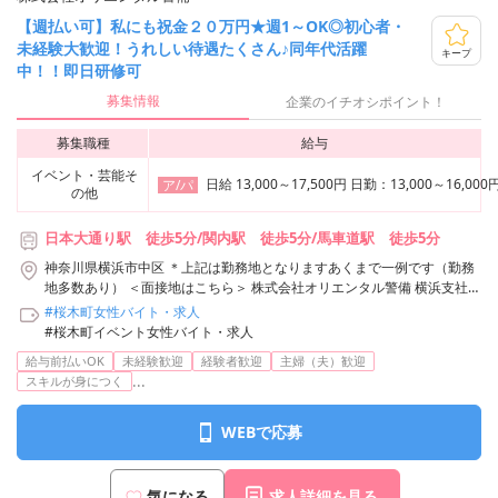
【週払い可】私にも祝金２０万円★週1～OK◎初心者・
未経験大歓迎！うれしい待遇たくさん♪同年代活躍
キープ
中！！即日研修可
募集情報
企業のイチオシポイント！
募集職種
給与
イベント・芸能そ
日給 13,000～17,500円 日勤：13,00
ア/パ
の他
日本大通り駅 徒歩5分/関内駅 徒歩5分/馬車道駅 徒歩5分
神奈川県横浜市中区 ＊上記は勤務地となりますあくまで一例です（勤務
地多数あり） ＜面接地はこちら＞ 株式会社オリエンタル警備 横浜支社
神奈川県横浜市神奈川区鶴屋町3-29-9 タクエー横浜西口第6ビル3F アク
#桜木町女性バイト・求人
セス：「横浜駅」西口から徒歩3分 株式会社オリエンタル警備 横浜支社/
#桜木町イベント女性バイト・求人
日本大通り駅周辺エリア
給与前払いOK
未経験歓迎
経験者歓迎
主婦（夫）歓迎
...
スキルが身につく
WEBで応募
気になる
求人詳細を見る