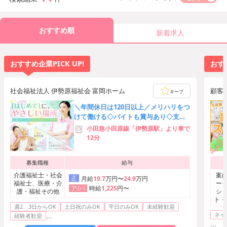
おすすめ順
新着求人
おすすめ企業PICK UP!
おすす
社会福祉法人 伊勢原福祉会 富岡ホーム
顧客
キープ
＼年間休日は120日以上／メリハリをつ
けて働ける◇バイトも賞与あり◇支援
制度で上位資格の取得も可能♪
小田急小田原線「伊勢原駅」より車で
12分
募集職種
給与
介護福祉士・社会
案内
正
月給
19.7
万円〜
24.9
万円
福祉士、医療・介
ーシ
時給
1,225
円〜
ア/パ
護・福祉その他
ショ
ト・
週2、3日からOK
土日祝のみOK
平日のみOK
未経験歓迎
務、
ネイ
...
経験者歓迎
...