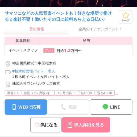
サマソニなどの人気音楽イベントも！好きな場所で働け
る☆来社不要！働いたその日に給料もらえる日払い♪
キープ
募集情報
企業のイチオシポイント！
募集職種
給与
1.2
イベントスタッフ
ア/パ
日給
万円〜
神奈川県横浜市中区桜木町
#桜木町女性バイト・求人
#桜木町イベント女性バイト・求人
株式会社ワンベルウッズ東京
...
単発OK
短期（1ヶ月以内）
3ヶ月以内
日払いOK
週払いOK
WEBで応募
電話
LINE
気になる
求人詳細を見る