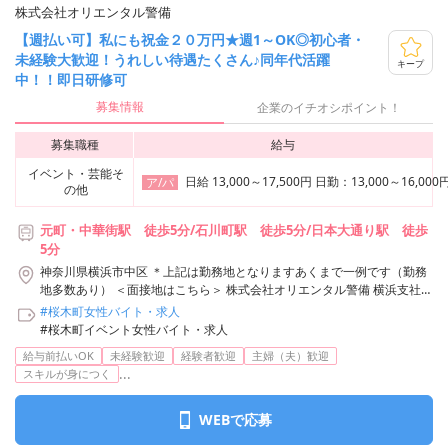
株式会社オリエンタル警備
【週払い可】私にも祝金２０万円★週1～OK◎初心者・
未経験大歓迎！うれしい待遇たくさん♪同年代活躍
キープ
中！！即日研修可
募集情報
企業のイチオシポイント！
募集職種
給与
イベント・芸能そ
日給 13,000～17,500円 日勤：13,00
ア/パ
の他
元町・中華街駅 徒歩5分/石川町駅 徒歩5分/日本大通り駅 徒歩
5分
神奈川県横浜市中区 ＊上記は勤務地となりますあくまで一例です（勤務
地多数あり） ＜面接地はこちら＞ 株式会社オリエンタル警備 横浜支社
神奈川県横浜市神奈川区鶴屋町3-29-9 タクエー横浜西口第6ビル3F アク
#桜木町女性バイト・求人
セス：「横浜駅」西口から徒歩3分 株式会社オリエンタル警備 横浜支社/
#桜木町イベント女性バイト・求人
元町・中華街駅周辺エリア
給与前払いOK
未経験歓迎
経験者歓迎
主婦（夫）歓迎
...
スキルが身につく
WEBで応募