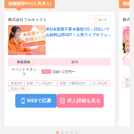
積極採用中の人気求人!
積極
株式会社フルキャスト
株式
キープ
来社&面接不要★激短1日～日払いで
お給料は即GET！人気ライブやフェ
スの運営サポート♪
募集職種
給与
イベントスタッ
日給
1.2
万円〜
ア/パ
フ
単発O
単発OK
短期（1ヶ月以内）
短期（1週間以内）
3ヶ月以内
日払い
...
日払いOK
WEBで応募
求人詳細を見る