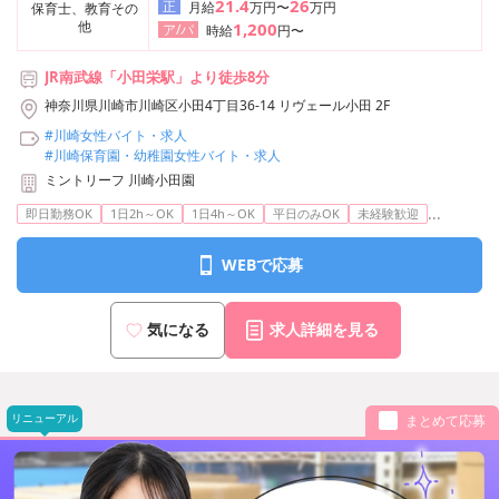
21.4
26
正
月給
万円〜
万円
保育士、教育その
他
1,200
ア/パ
時給
円〜
JR南武線「小田栄駅」より徒歩8分
神奈川県川崎市川崎区小田4丁目36-14 リヴェール小田 2F
#川崎女性バイト・求人
#川崎保育園・幼稚園女性バイト・求人
ミントリーフ 川崎小田園
...
即日勤務OK
1日2h～OK
1日4h～OK
平日のみOK
未経験歓迎
WEBで応募
気になる
求人詳細を見る
リニューアル
まとめて応募