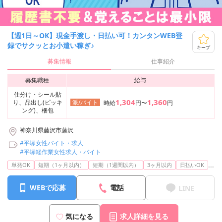
【週1日～OK】現金手渡し・日払い可！カンタンWEB登
録でサクッとお小遣い稼ぎ♪
キープ
募集情報
仕事紹介
募集職種
給与
仕分け・シール貼
1,304
1,360
り、品出し(ピッキ
派/バイト
時給
円〜
円
ング)、梱包
神奈川県藤沢市藤沢
#平塚女性バイト・求人
#平塚軽作業女性求人・バイト
...
単発OK
短期（1ヶ月以内）
短期（1週間以内）
3ヶ月以内
日払いOK
WEBで応募
電話
LINE
気になる
求人詳細を見る