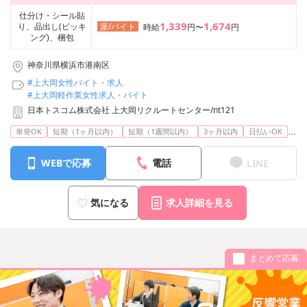
仕分け・シール貼
1,339
1,674
り、品出し(ピッキ
派/バイト
時給
円〜
円
ング)、梱包
神奈川県横浜市港南区
#上大岡女性バイト・求人
#上大岡軽作業女性求人・バイト
日本トスコム株式会社 上大岡リクルートセンター/nt121
...
単発OK
短期（1ヶ月以内）
短期（1週間以内）
3ヶ月以内
日払いOK
WEBで応募
電話
LINE
気になる
求人詳細を見る
まとめて応募