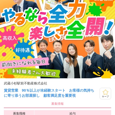
武蔵小杉駅前不動産株式会社
賃貸営業 90％以上が未経験スタート お客様の気持ち
に寄り添うお部屋探し 顧客満足度を重要視
キープ
募集情報
募集職種
給与