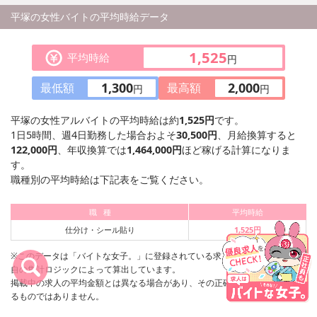
┗「白根」バス停より徒歩5分
平塚の女性バイトの平均時給データ
1,525
平均時給
円
1,300
2,000
最低額
最高額
円
円
平塚の女性アルバイトの平均時給は約
1,525円
です。
1日5時間、週4日勤務した場合およそ
30,500円
、月給換算すると
122,000円
、年収換算では
1,464,000円
ほど稼げる計算になりま
す。
職種別の平均時給は下記表をご覧ください。
職 種
平均時給
仕分け・シール貼り
1,525円
※このデータは「バイトな女子。」に登録されている求人情報の給与を元に独
自の集計ロジックによって算出しています。
掲載中の求人の平均金額とは異なる場合があり、その正確性について保証す
るものではありません。