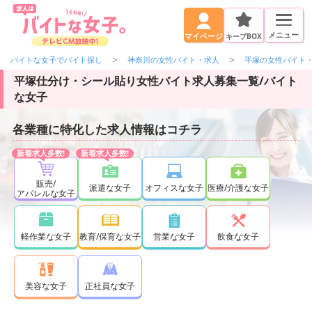
メニュー
キープBOX
マイページ
バイトな女子でバイト探し
神奈川の女性バイト・求人
平塚の女性バイト
平塚仕分け・シール貼り女性バイト求人募集一覧/バイト
な女子
各業種に特化した求人情報はコチラ
販売/
派遣な女子
オフィスな女子
医療/介護な女子
アパレルな女子
軽作業な女子
教育/保育な女子
営業な女子
飲食な女子
正社員な女子
美容な女子