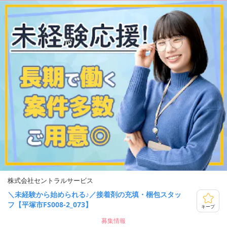
株式会社セントラルサービス
＼未経験から始められる♪／接着剤の充填・梱包スタッ
フ【平塚市FS008-2_073】
キープ
募集情報