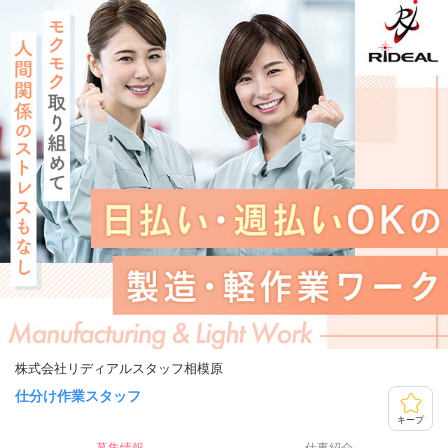
株式会社リディアルスタッフ相模原
仕分け作業スタッフ
キープ
募集情報
仕事紹介