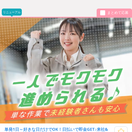
リニューアル
まとめて応募
単発1日～好きな日だけでOK！日払いで即金GET♪来社&