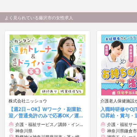
よく見られている藤沢市の女性求人
株式会社ニッショウ
介護老人保健施設
【週2日～OK】Wワーク・副業歓
入職時研修やOJ
迎／普通免許のみで応募OK／運動
◎昇給・賞与・
のお手伝い＆ルート送迎を担当♪
育児・介護休暇
介護・福祉サービス／講師・インス
介護・福祉サー
トラクター
護師
神奈川県
神奈川県鎌倉市
勤務地は神奈川県藤沢市・茅ヶ崎市
湘南モノレール