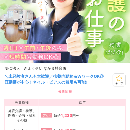
NPO法人 きょうせい なかま桂台西
＼未経験者さんも大歓迎／扶養内勤務＆WワークOK◎
日勤帯が中心！ネイル・ピアスの着用も可能♪
キープ
募集情報
募集職種
給与
施設介護・看護、
1,230
医療・介護・福祉
ア/パ
時給
円〜
その他