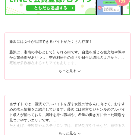
藤沢には女性が活躍できるバイトがたくさん存在！
藤沢は、湘南の中心として知られる街です。自然を感じる観光地や賑や
かな繁華街がありつつ、交通利便性の高さや日生活環境のよさから、住
宅地が多数存在するエリアでもあります。
そんな藤沢は、エリアごとの雰囲気が若干異なっています。まず、藤沢
もっと見る
駅南口に位置する「南藤沢」は自然をほどよく感じつつ、大型ショッピ
ングモールを中心とした買い物スポット、カフェ、美容院などが多数存
在する繁華街です。一方で、同じく南口に位置する「鵠沼」は住宅地と
しての印象が強く、落ち着きのあるエリアです。
また、藤沢駅北口に位置する「藤沢」も、鵠沼と同じく住宅地が多い印
象を受けます。駅前なので飲食店やアパレルショップも存在しますが、
当サイトでは、藤沢でアルバイトを探す女性の皆さんに向けて、おすす
それでも南口より閑静な雰囲気なので、賑やかな街が好きではない女性
めの求人情報をご紹介しています。藤沢には豊富なジャンルのアルバイ
が気楽に働けます。
ト求人が揃っており、興味を持つ職場や、希望の働き方に合った職場を
たくさんのお店が存在する藤沢なら「華やかなお店でアルバイトして刺
見つけやすいエリアです。
激を受けたい」という女性から「静かな場所でゆっくりアルバイトした
たとえば、美容院やエステサロンでは、昇給制度や手当など、頑張るス
い」という女性まで、どなたでも理想を叶える求人を見つけられるでし
タッフを応援するための仕組みが整っている職場ばかりです。研修や講
もっと見る
ょう。この記事では、藤沢でアルバイトを探している女性に向けて、お