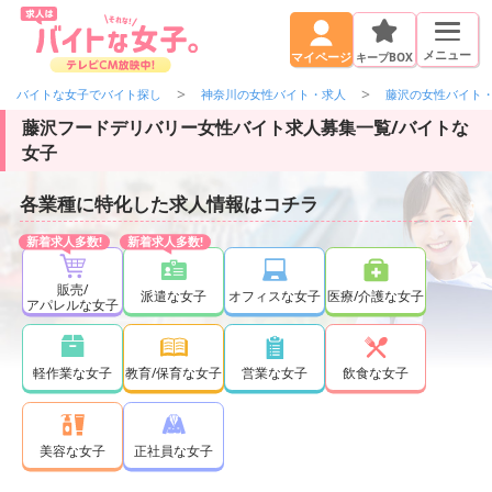
メニュー
キープBOX
マイページ
バイトな女子でバイト探し
神奈川の女性バイト・求人
藤沢の女性バイト
藤沢フードデリバリー女性バイト求人募集一覧/バイトな
女子
各業種に特化した求人情報はコチラ
販売/
派遣な女子
オフィスな女子
医療/介護な女子
アパレルな女子
軽作業な女子
教育/保育な女子
営業な女子
飲食な女子
正社員な女子
美容な女子