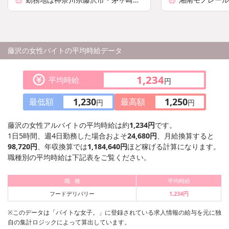
から希望エリアを考慮の上、決定い
駅」より徒歩2
たします。
藤沢の女性バイトの平均時給データ
1,234
平均時給
円
1,230
1,250
最低額
最高額
円
円
藤沢の女性アルバイトの平均時給は約
1,234円
です。
1日5時間、週4日勤務した場合およそ
24,680円
、月給換算すると
98,720円
、年収換算では
1,184,640円
ほど稼げる計算になります。
職種別の平均時給は下記表をご覧ください。
職 種
平均時給
フードデリバリー
1,234円
※このデータは「バイトな女子。」に登録されている求人情報の給与を元に独
自の集計ロジックによって算出しています。