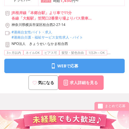
1,450
ドライバー
ア/パ
時給
円〜
JR根岸線「本郷台駅」より車で11分
各線「大船駅」笠間口2番乗り場よりバス乗車
┗「桂台中央」バス停より徒歩3分
神奈川県横浜市栄区桂台西2-27-14
#港南台女性バイト・求人
#港南台介護・福祉サービス女性求人・バイト
NPO法人 きょうせい なかま桂台西
...
3ヶ月以内
ネイルOK
ピアス可
髪型・髪色自由
1日2h～OK
WEBで応募
気になる
求人詳細を見る
まとめて応募