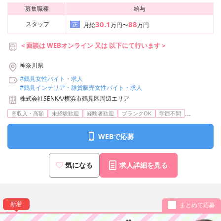
募集職種
給与
30.1
88
スタッフ
正
月給
万円〜
万円
＜面談は WEBオンライン 又は 以下にて行います＞
■株式会社SENKA 東京事務所
神奈川県
東京都中央区銀座6丁目18-2 野村不動産銀座ビル10F
#鶴見女性バイト・求人
アクセス：
#鶴見インテリア・雑貨販売女性バイト・求人
東京メトロ日比谷線/都営浅草線「東銀座」駅 6番出口より徒歩3
株式会社SENKA/横浜市鶴見区周辺エリア
分
東京メトロ日比谷線/丸ノ内線・銀座線「銀座」駅 A5出口より徒
...
高収入・高額
未経験歓迎
経験者歓迎
ブランクOK
学歴不問
歩7分
都営大江戸線「築地市場」駅 A3出口より徒歩3分
WEBで応募
JR「新橋」駅 銀座口より徒歩12分
気になる
求人詳細を見る
新着
まとめて応募