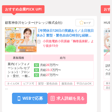
おすすめ企業PICK UP!
おすす
顧客神奈川センター(ナレッジ株式会社)
HU
キープ
【年間休日126日の実績あり／土日祝日
休み】髪型・髪色自由◎特別な経験よ
りもマナーを重視します！
小田急電鉄小田原線「鶴巻温泉駅」よ
り徒歩15分
募集職種
給与
案内(インフォメ
月給
20
万円〜
契
訪問
ーション/レセプ
ヘル
月給
23.3
万円〜
契
ション)・フロン
介護
月給
27
万円〜
契
ト・受付、一般事
務、データ入力、
単発
ネイルOK
ピアス可
髪型・髪色自由
服装自由
平日のみOK
タイピング
...
高収
WEBで応募
求人詳細を見る