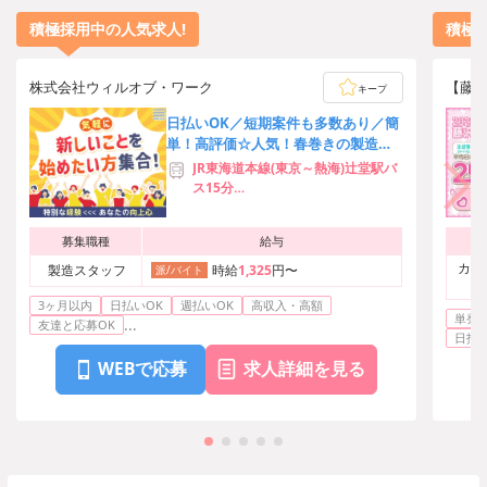
積極採用中の人気求人!
積極
株式会社ウィルオブ・ワーク
【藤沢
キープ
日払いOK／短期案件も多数あり／簡
単！高評価☆人気！春巻きの製造・
包装♪車通勤可能
JR東海道本線(東京～熱海)辻堂駅バ
ス15分
小田急江ノ島線湘南台駅バス15分
募集職種
給与
カウ
製造スタッフ
時給
1,325
円〜
派/バイト
3ヶ月以内
日払いOK
週払いOK
高収入・高額
単発O
...
友達と応募OK
日払い
WEBで応募
求人詳細を見る