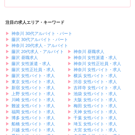
習、コンテストなど、美容業界の経験を問わずハイレベルな技術や知識
すすめの求人をピックアップしてご紹介します！
を磨けるお店が多いのも嬉しいですよね。
また、経験やスキルに自信がない女性、無資格の女性には、アパレルや
注目の求人エリア・キーワード
カフェのアルバイトスタッフをおすすめします。研修制度やマニュア
ル、サポート体制など、充実した教育体制を用意しているところばかり
▶︎
神奈川 30代アルバイト・パート
なので、完全未経験からでも安心してスタートできますよ。福利厚生の
▶︎
面では、自社商品の従業員割引が用意されており、おしゃれな洋服やシ
藤沢 30代アルバイト・パート
ューズ、おいしいフードやドリンクをお得に購入できる職場が多いの
▶︎
神奈川 20代求人・アルバイト
で、モチベーションを高めながらアルバイトできます。
▶︎
藤沢 20代求人・アルバイト
▶︎
神奈川 昼職求人
このように、藤沢にはさまざまなアルバイト求人が揃っています！夢や
▶︎
藤沢 昼職求人
▶︎
神奈川 女性派遣・求人
目標を叶える一歩として、気になる求人があればお早めに応募してみて
▶︎
藤沢 女性派遣・求人
▶︎
神奈川 女性正社員・求人
くださいね。
▶︎
藤沢 女性正社員・求人
▶︎
神奈川 女性バイト・求人
▶︎
藤沢 女性バイト・求人
▶︎
横浜 女性バイト・求人
▶︎
東京 女性バイト・求人
▶︎
渋谷 女性バイト・求人
▶︎
新宿 女性バイト・求人
▶︎
吉祥寺 女性バイト・求人
▶︎
上野 女性バイト・求人
▶︎
池袋 女性バイト・求人
▶︎
川崎 女性バイト・求人
▶︎
大阪 女性バイト・求人
▶︎
難波 女性バイト・求人
▶︎
梅田 女性バイト・求人
▶︎
福岡 女性バイト・求人
▶︎
天神 女性バイト・求人
▶︎
博多 女性バイト・求人
▶︎
千葉 女性バイト・求人
▶︎
船橋 女性バイト・求人
▶︎
埼玉 女性バイト・求人
▶︎
川越 女性バイト・求人
▶︎
大宮 女性バイト・求人