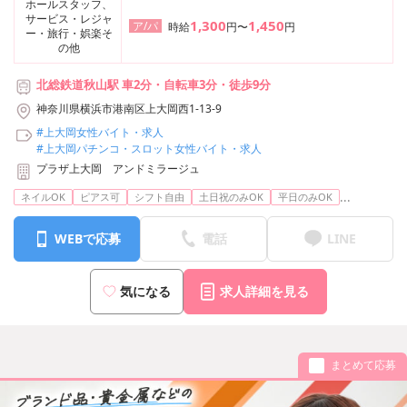
ホールスタッフ、
サービス・レジャ
1,300
1,450
ア/パ
時給
円〜
円
ー・旅行・娯楽そ
の他
北総鉄道秋山駅 車2分・自転車3分・徒歩9分
神奈川県横浜市港南区上大岡西1-13-9
#上大岡女性バイト・求人
#上大岡パチンコ・スロット女性バイト・求人
プラザ上大岡 アンドミラージュ
...
ネイルOK
ピアス可
シフト自由
土日祝のみOK
平日のみOK
WEBで応募
電話
LINE
気になる
求人詳細を見る
まとめて応募