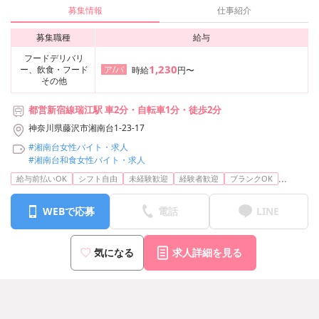
募集情報
仕事紹介
募集職種
給与
フードデリバリ
1,230
ー、飲食・フード
ア/パ
時給
円〜
その他
都営新宿線瑞江駅 車2分・自転車1分・徒歩2分
神奈川県藤沢市湘南台1-23-17
#湘南台女性バイト・求人
#湘南台和食女性バイト・求人
...
給与前払いOK
シフト自由
未経験歓迎
経験者歓迎
ブランクOK
WEBで応募
電話
LINE
気になる
求人詳細を見る