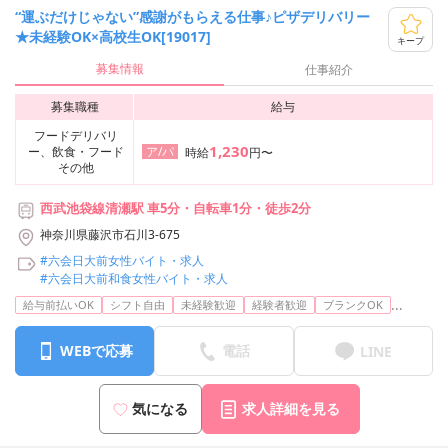
“運ぶだけじゃない”感謝がもらえる仕事♪ピザデリバリー
★未経験OK×高校生OK[19017]
キープ
募集情報
仕事紹介
募集職種
給与
フードデリバリ
1,230
ー、飲食・フード
ア/パ
時給
円〜
その他
西武池袋線清瀬駅 車5分・自転車1分・徒歩2分
神奈川県藤沢市石川3-675
#六会日大前女性バイト・求人
#六会日大前和食女性バイト・求人
...
給与前払いOK
シフト自由
未経験歓迎
経験者歓迎
ブランクOK
WEBで応募
電話
LINE
気になる
求人詳細を見る