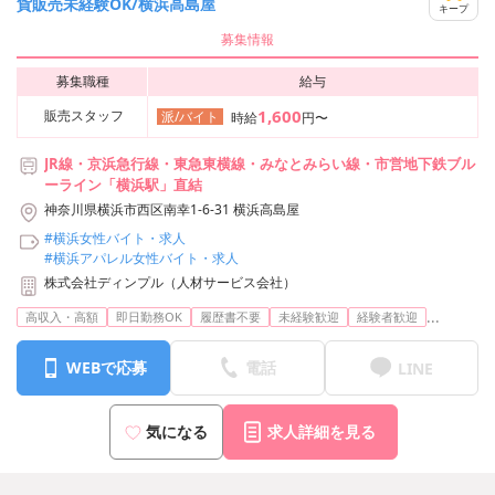
貨販売未経験OK/横浜高島屋
キープ
募集情報
募集職種
給与
1,600
販売スタッフ
派/バイト
時給
円〜
JR線・京浜急行線・東急東横線・みなとみらい線・市営地下鉄ブル
ーライン「横浜駅」直結
神奈川県横浜市西区南幸1-6-31 横浜高島屋
#横浜女性バイト・求人
#横浜アパレル女性バイト・求人
株式会社ディンプル（人材サービス会社）
...
高収入・高額
即日勤務OK
履歴書不要
未経験歓迎
経験者歓迎
WEBで応募
電話
LINE
気になる
求人詳細を見る