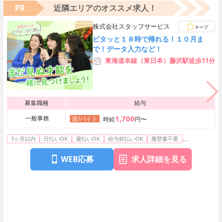
PR
近隣エリアのオススメ求人！
株式会社スタッフサービス
キープ
ピタッと１８時で帰れる！１０月ま
で！データ入力など！
東海道本線（東日本）藤沢駅徒歩11分
募集職種
給与
1,700
一般事務
派/バイト
時給
円〜
...
3ヶ月以内
日払いOK
週払いOK
給与前払いOK
履歴書不要
WEB応募
求人詳細を見る