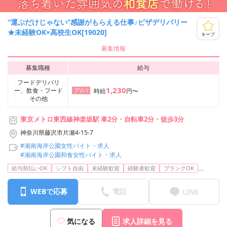
“運ぶだけじゃない”感謝がもらえる仕事♪ピザデリバリー
★未経験OK×高校生OK[19020]
キープ
募集情報
募集職種
給与
フードデリバリ
1,230
ー、飲食・フード
ア/パ
時給
円〜
その他
東京メトロ東西線神楽坂駅 車2分・自転車2分・徒歩3分
神奈川県藤沢市片瀬4-15-7
#湘南海岸公園女性バイト・求人
#湘南海岸公園和食女性バイト・求人
...
給与前払いOK
シフト自由
未経験歓迎
経験者歓迎
ブランクOK
WEBで応募
電話
LINE
気になる
求人詳細を見る