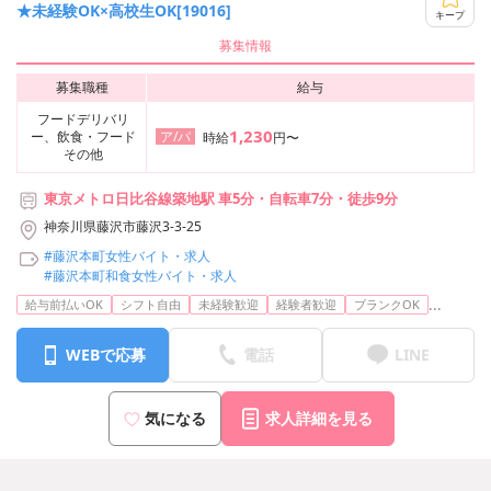
★未経験OK×高校生OK[19016]
キープ
募集情報
募集職種
給与
フードデリバリ
1,230
ー、飲食・フード
ア/パ
時給
円〜
その他
東京メトロ日比谷線築地駅 車5分・自転車7分・徒歩9分
神奈川県藤沢市藤沢3-3-25
#藤沢本町女性バイト・求人
#藤沢本町和食女性バイト・求人
...
給与前払いOK
シフト自由
未経験歓迎
経験者歓迎
ブランクOK
WEBで応募
電話
LINE
気になる
求人詳細を見る