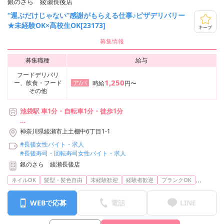
銀のさら 綾瀬長後店
“運ぶだけじゃない”感謝がもらえる仕事♪ピザデリバリー
★未経験OK×高校生OK[23173]
キープ
募集情報
募集職種
給与
フードデリバリ
1,250
ー、飲食・フード
ア/パ
時給
円〜
その他
池袋駅 車1分・自転車1分・徒歩1分
【利用可能な路線】
神奈川県綾瀬市上土棚中6丁目1-1
・東武東上本線 池袋駅
#長後女性バイト・求人
・JR山手線 池袋駅
#長後寿司・回転寿司女性バイト・求人
・JR湘南新宿ライン 池袋駅
銀のさら 綾瀬長後店
・JR埼京線 池袋駅
・東京メトロ丸ノ内線 池袋駅
...
ネイルOK
髪型・髪色自由
未経験歓迎
経験者歓迎
ブランクOK
・東京メトロ有楽町線 池袋駅
・西武池袋線 池袋駅
WEBで応募
電話
LINE
・東京メトロ副都心線 池袋駅