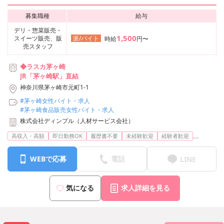
募集職種
給与
デリ・惣菜販売・
1,500
スイーツ販売、販
派/バイト
時給
円〜
売スタッフ
◆ラスカ茅ヶ崎
JR「茅ヶ崎駅」直結
神奈川県茅ヶ崎市元町1-1
#茅ヶ崎女性バイト・求人
#茅ヶ崎食品販売女性バイト・求人
株式会社ディンプル（人材サービス会社）
...
高収入・高額
即日勤務OK
履歴書不要
未経験歓迎
経験者歓迎
WEBで応募
電話
LINE
気になる
求人詳細を見る