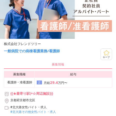
株式会社フレンドツリー
一般病院での病棟看護業務/看護師
キープ
募集情報
募集職種
給与
29.4
看護師・准看護師
正
月給
万円〜
{{★最寄り駅(+☆周辺施設)}}
京都府京都市北区
#北大路女性バイト・求人
#北大路その他女性バイト・求人