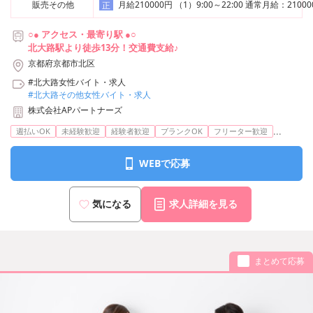
販売その他
月給210000円 （1）9:00～22:00 通常月給：2100
正
○● アクセス・最寄り駅 ●○
北大路駅より徒歩13分！交通費支給♪
京都府京都市北区
#北大路女性バイト・求人
#北大路その他女性バイト・求人
株式会社APパートナーズ
...
週払いOK
未経験歓迎
経験者歓迎
ブランクOK
フリーター歓迎
WEBで応募
気になる
求人詳細を見る
まとめて応募