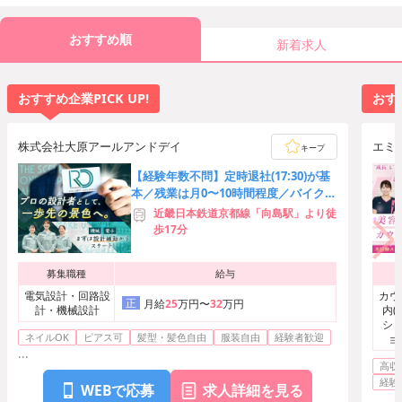
おすすめ順
新着求人
おすすめ企業PICK UP!
おすす
株式会社大原アールアンドデイ
エミ
キープ
【経験年数不問】定時退社(17:30)が基
本／残業は月0〜10時間程度／バイク通
勤可／風通しの良さ◎
近畿日本鉄道京都線「向島駅」より徒
歩17分
募集職種
給与
電気設計・回路設
カウ
正
月給
25
万円〜
32
万円
計・機械設計
内(
ショ
ネイルOK
ピアス可
髪型・髪色自由
服装自由
経験者歓迎
ョ
...
ト・
高収
エス
経験
WEBで応募
求人詳細を見る