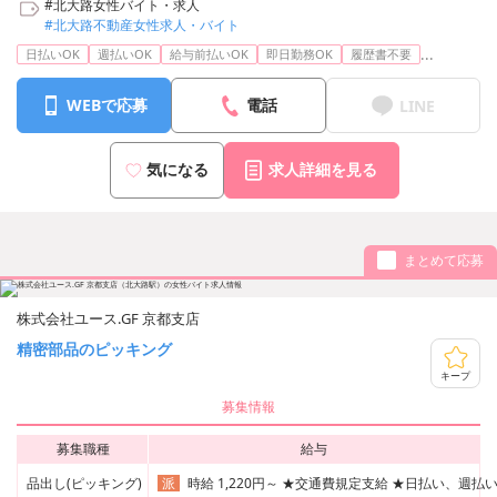
#北大路女性バイト・求人
#北大路不動産女性求人・バイト
...
日払いOK
週払いOK
給与前払いOK
即日勤務OK
履歴書不要
WEBで応募
電話
LINE
気になる
求人詳細を見る
まとめて応募
株式会社ユース.GF 京都支店
精密部品のピッキング
キープ
募集情報
募集職種
給与
品出し(ピッキング)
時給 1,220円～ ★交通費規定支給 ★日払い、週払
派