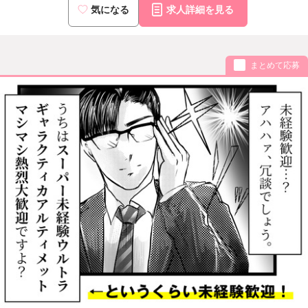
気になる
求人詳細を見る
まとめて応募