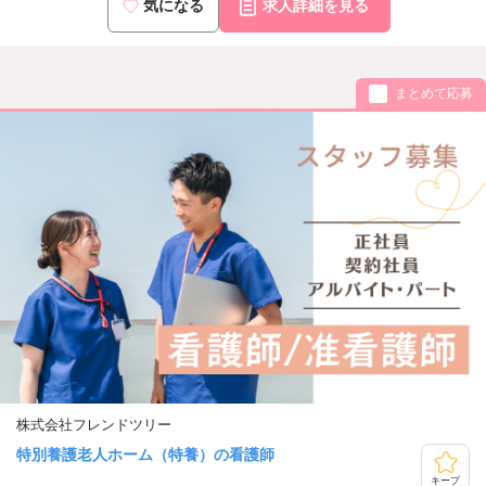
気になる
求人詳細を見る
まとめて応募
株式会社フレンドツリー
特別養護老人ホーム（特養）の看護師
キープ