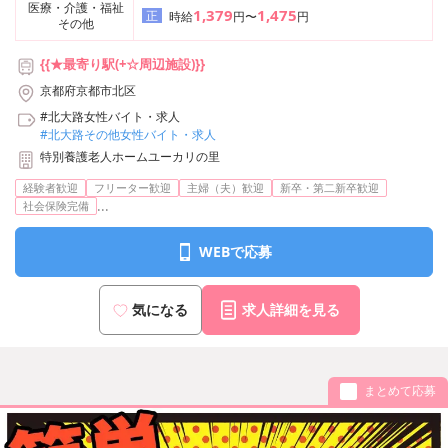
医療・介護・福祉
1,379
1,475
正
時給
円〜
円
その他
{{★最寄り駅(+☆周辺施設)}}
京都府京都市北区
#北大路女性バイト・求人
#北大路その他女性バイト・求人
特別養護老人ホームユーカリの里
経験者歓迎
フリーター歓迎
主婦（夫）歓迎
新卒・第二新卒歓迎
...
社会保険完備
WEBで応募
気になる
求人詳細を見る
まとめて応募