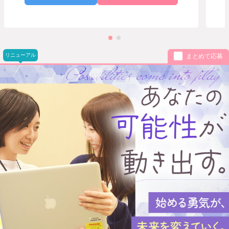
リニューアル
まとめて応募