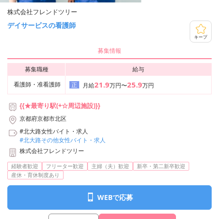
株式会社フレンドツリー
デイサービスの看護師
キープ
募集情報
募集職種
給与
21.9
25.9
看護師・准看護師
正
月給
万円〜
万円
{{★最寄り駅(+☆周辺施設)}}
京都府京都市北区
#北大路女性バイト・求人
#北大路その他女性バイト・求人
株式会社フレンドツリー
経験者歓迎
フリーター歓迎
主婦（夫）歓迎
新卒・第二新卒歓迎
産休・育休制度あり
WEBで応募