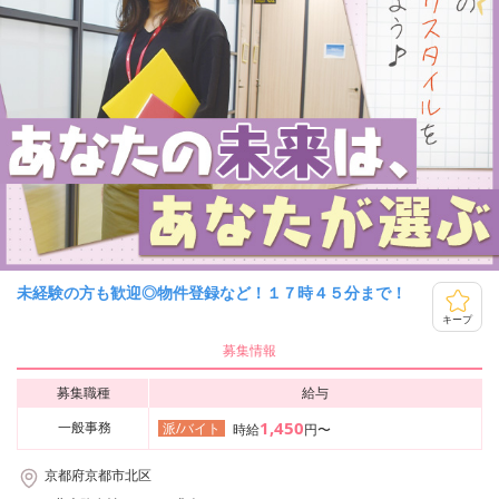
未経験の方も歓迎◎物件登録など！１７時４５分まで！
キープ
募集情報
募集職種
給与
1,450
一般事務
派/バイト
時給
円〜
京都府京都市北区