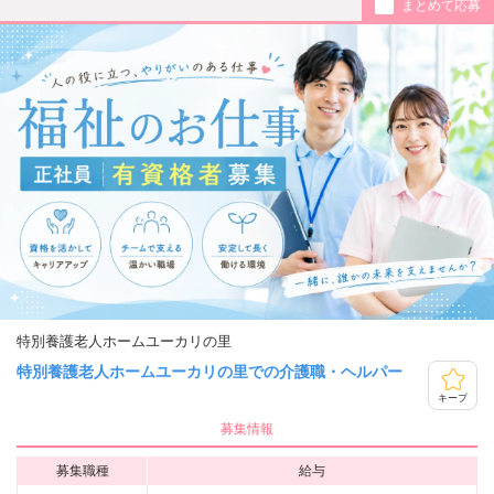
まとめて応募
特別養護老人ホームユーカリの里
特別養護老人ホームユーカリの里での介護職・ヘルパー
キープ
募集情報
募集職種
給与