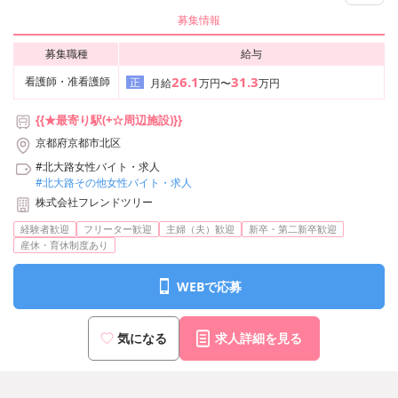
募集情報
募集職種
給与
26.1
31.3
看護師・准看護師
正
月給
万円〜
万円
{{★最寄り駅(+☆周辺施設)}}
京都府京都市北区
#北大路女性バイト・求人
#北大路その他女性バイト・求人
株式会社フレンドツリー
経験者歓迎
フリーター歓迎
主婦（夫）歓迎
新卒・第二新卒歓迎
産休・育休制度あり
WEBで応募
気になる
求人詳細を見る