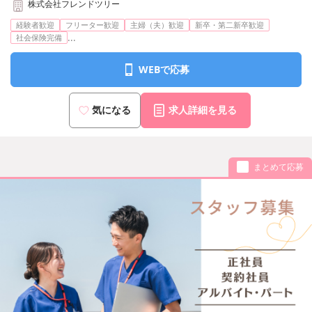
株式会社フレンドツリー
経験者歓迎
フリーター歓迎
主婦（夫）歓迎
新卒・第二新卒歓迎
...
社会保険完備
WEBで応募
気になる
求人詳細を見る
まとめて応募