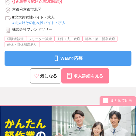
{{★最寄り駅(+☆周辺施設)}}
京都府京都市北区
#北大路女性バイト・求人
#北大路その他女性バイト・求人
株式会社フレンドツリー
経験者歓迎
フリーター歓迎
主婦（夫）歓迎
新卒・第二新卒歓迎
産休・育休制度あり
WEBで応募
気になる
求人詳細を見る
まとめて応募