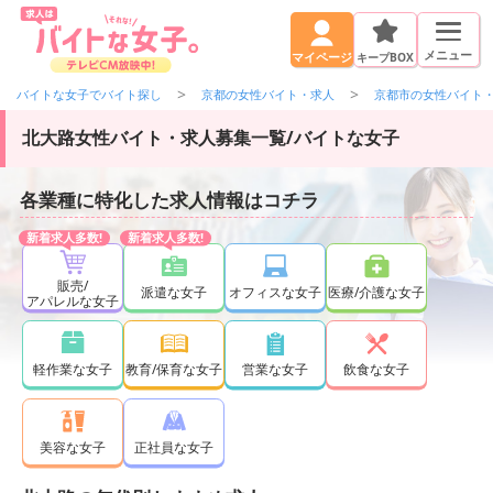
メニュー
キープBOX
マイページ
バイトな女子でバイト探し
京都の女性バイト・求人
京都市の女性バイト
北大路女性バイト・求人募集一覧/バイトな女子
各業種に特化した求人情報はコチラ
販売/
派遣な女子
オフィスな女子
医療/介護な女子
アパレルな女子
軽作業な女子
教育/保育な女子
営業な女子
飲食な女子
正社員な女子
美容な女子