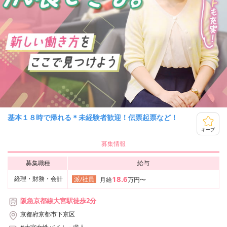
基本１８時で帰れる＊未経験者歓迎！伝票起票など！
キープ
募集情報
募集職種
給与
18.6
経理・財務・会計
派/社員
月給
万円〜
阪急京都線大宮駅徒歩2分
京都府京都市下京区