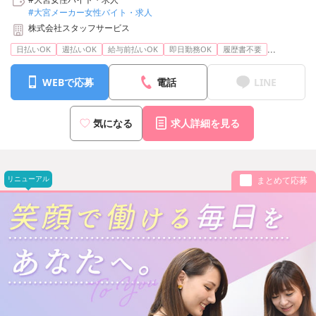
#大宮メーカー女性バイト・求人
株式会社スタッフサービス
...
日払いOK
週払いOK
給与前払いOK
即日勤務OK
履歴書不要
WEBで応募
電話
LINE
気になる
求人詳細を見る
リニューアル
まとめて応募