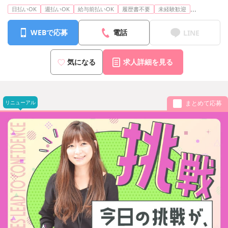
...
日払いOK
週払いOK
給与前払いOK
履歴書不要
未経験歓迎
WEBで応募
電話
LINE
気になる
求人詳細を見る
リニューアル
まとめて応募