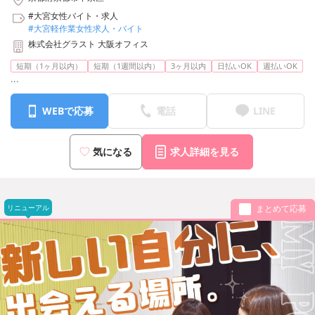
#大宮女性バイト・求人
#大宮軽作業女性求人・バイト
株式会社グラスト 大阪オフィス
短期（1ヶ月以内）
短期（1週間以内）
3ヶ月以内
日払いOK
週払いOK
...
WEBで応募
電話
LINE
気になる
求人詳細を見る
リニューアル
まとめて応募