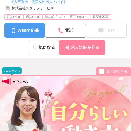
#大宮運送・物流女性求人・バイト
株式会社スタッフサービス
...
日払いOK
週払いOK
給与前払いOK
即日勤務OK
履歴書不要
WEBで応募
電話
LINE
気になる
求人詳細を見る
リニューアル
まとめて応募