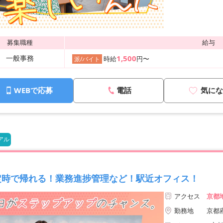
募集職種
給与
一般事務
1,500
時給
円〜
派/バイト
WEBで応募
電話
気にな
アル
定時で帰れる！業務進捗管理など！駅近オフィス！
アクセス
京都
勤務地
京都