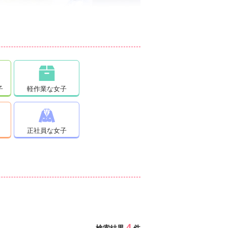
子
軽作業な女子
正社員な女子
4
検索結果
件