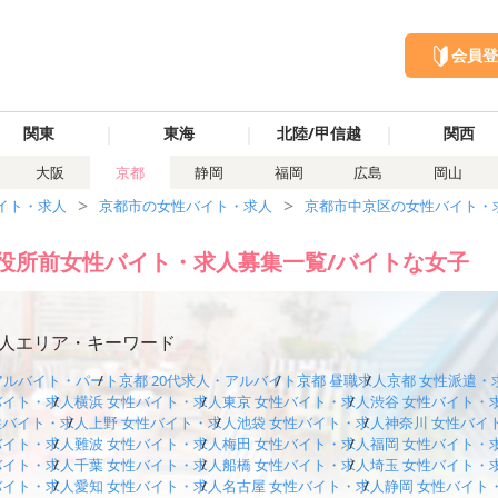
会員登
｜
｜
｜
関東
東海
北陸/甲信越
関西
大阪
京都
静岡
福岡
広島
岡山
イト・求人
京都市の女性バイト・求人
京都市中京区の女性バイト・
役所前女性バイト・求人募集一覧/バイトな女子
人エリア・キーワード
代アルバイト・パート
京都 20代求人・アルバイト
京都 昼職求人
京都 女性派遣・
バイト・求人
横浜 女性バイト・求人
東京 女性バイト・求人
渋谷 女性バイト・
性バイト・求人
上野 女性バイト・求人
池袋 女性バイト・求人
神奈川 女性バイ
バイト・求人
難波 女性バイト・求人
梅田 女性バイト・求人
福岡 女性バイト・
バイト・求人
千葉 女性バイト・求人
船橋 女性バイト・求人
埼玉 女性バイト・
バイト・求人
愛知 女性バイト・求人
名古屋 女性バイト・求人
静岡 女性バイト