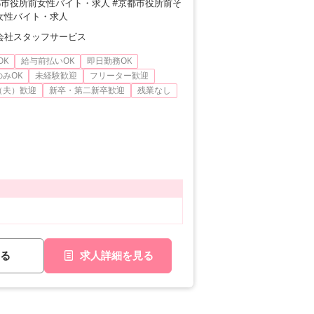
都市役所前女性バイト・求人
#京都市役所前そ
女性バイト・求人
会社スタッフサービス
OK
給与前払いOK
即日勤務OK
みOK
未経験歓迎
フリーター歓迎
（夫）歓迎
新卒・第二新卒歓迎
残業なし
る
求人詳細を見る