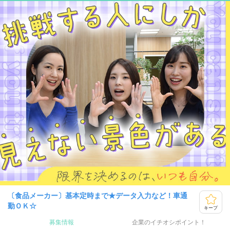
〔食品メーカー〕基本定時まで★データ入力など！車通
勤ＯＫ☆
キープ
募集情報
企業のイチオシポイント！