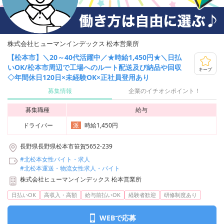
株式会社ヒューマンインデックス 松本営業所
【松本市】＼20～40代活躍中／★時給1,450円★＼日払
いOK/松本市周辺で工場へのルート配送及び納品や回収
キープ
◇年間休日120日×未経験OK×正社員登用あり
募集情報
企業のイチオシポイント！
募集職種
給与
ドライバー
時給1,450円
派
長野県長野県松本市笹賀5652-239
#北松本女性バイト・求人
#北松本運送・物流女性求人・バイト
株式会社ヒューマンインデックス 松本営業所
日払いOK
高収入・高額
給与前払いOK
経験者歓迎
研修制度あり
WEBで応募