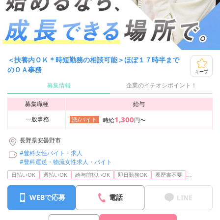
＜扶養内ＯＫ＊時短勤務の相談可能＞ほぼ１７時半まで
のＯＡ事務
キープ
募集情報
企業のイチオシポイント！
募集職種
給与
1,300
一般事務
派/バイト
時給
円〜
長野県安曇野市
#豊科女性バイト・求人
#豊科運送・物流女性求人・バイト
...
日払いOK
週払いOK
給与前払いOK
即日勤務OK
履歴書不要
WEBで応募
電話
LINE