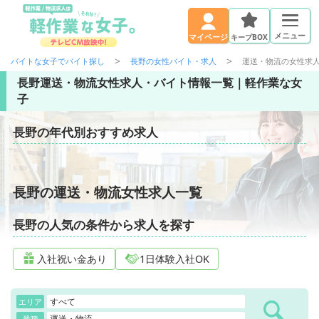
メニュー
キープBOX
マイページ
バイトな女子でバイト探し
長野の女性バイト・求人
運送・物流の女性求
長野運送・物流女性求人・バイト情報一覧｜軽作業な女
子
長野の年代別おすすめ求人
長野の運送・物流女性求人一覧
長野の人気の条件から求人を探す
入社祝い金あり
1日体験入社OK
すべて
エリア
運送・物流
業種