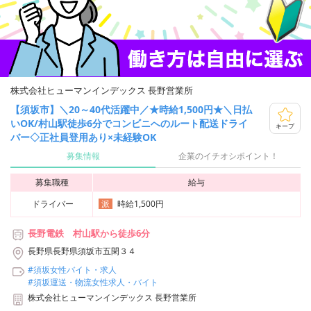
株式会社ヒューマンインデックス 長野営業所
【須坂市】＼20～40代活躍中／★時給1,500円★＼日払
いOK/村山駅徒歩6分でコンビニへのルート配送ドライ
キープ
バー◇正社員登用あり×未経験OK
募集情報
企業のイチオシポイント！
募集職種
給与
ドライバー
時給1,500円
派
長野電鉄 村山駅から徒歩6分
長野県長野県須坂市五閑３４
#須坂女性バイト・求人
#須坂運送・物流女性求人・バイト
株式会社ヒューマンインデックス 長野営業所