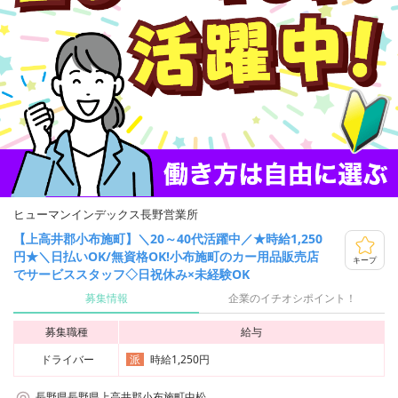
ヒューマンインデックス長野営業所
【上高井郡小布施町】＼20～40代活躍中／★時給1,250
円★＼日払いOK/無資格OK!小布施町のカー用品販売店
キープ
でサービススタッフ◇日祝休み×未経験OK
募集情報
企業のイチオシポイント！
募集職種
給与
ドライバー
時給1,250円
派
長野県長野県上高井郡小布施町中松