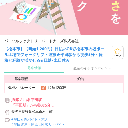
パーソルファクトリーパートナーズ株式会社
【松本市】【時給1,200円】日払いOK◎松本市の段ボー
ル工場でフォークリフト運搬★平田駅から徒歩5分・資
キープ
格と経験が活かせる&日勤×土日休み
募集情報
企業のイチオシポイント！
募集職種
給与
機械オペレーター
時給1200円
派
JR篠ノ井線 平田駅
「平田駅」から徒歩5分
★自転車、バイク、マイカー通勤OK（無料駐車場あり）
長野県長野県松本市村井町
#平田女性バイト・求人
#平田運送・物流女性求人・バイト