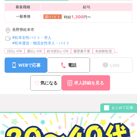
募集職種
給与
1,300
一般事務
派/バイト
時給
円〜
長野県松本市
#松本女性バイト・求人
#松本運送・物流女性求人・バイト
...
日払いOK
週払いOK
給与前払いOK
履歴書不要
未経験歓迎
WEBで応募
電話
LINE
気になる
求人詳細を見る
まとめて応募