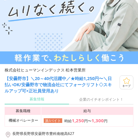
株式会社ヒューマンインデックス 松本営業所
【安曇野市】＼20～40代活躍中／★時給1,250円〜＼日
払いOK/安曇野市で物流会社にてフォークリフト◇スキ
キープ
ルアップ可×正社員登用あり
募集情報
企業のイチオシポイント！
募集職種
給与
1,250
1,300
機械オペレーター
派/バイト
時給
円〜
円
長野県長野県安曇野市豊科南穂高627