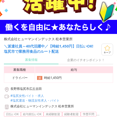
株式会社ヒューマンインデックス 松本営業所
＼派遣社員～40代活躍中／【時給1,450円】日払いOK!
塩尻市で業務用食品のルート配送
キープ
募集情報
企業のイチオシポイント！
募集職種
給与
ドライバー
時給1,450円
派
長野県塩尻市広丘吉田
#塩尻女性バイト・求人
#塩尻運送・物流女性求人・バイト
株式会社ヒューマンインデックス 松本営業所
...
日払いOK
給与前払いOK
未経験歓迎
経験者歓迎
学歴不問