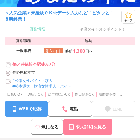
＜人気企業＞未経験ＯＫ☆データ入力など！ピタッと１
８時終業！
キープ
募集情報
企業のイチオシポイント！
募集職種
給与
1,300
一般事務
派/バイト
時給
円〜
篠ノ井線松本駅徒歩7分
長野県松本市
#松本女性バイト・求人
#松本運送・物流女性求人・バイト
...
日払いOK
週払いOK
給与前払いOK
即日勤務OK
履歴書不要
WEBで応募
電話
LINE
気になる
求人詳細を見る