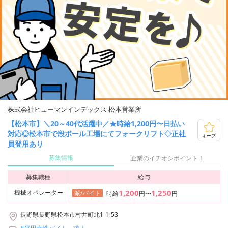
株式会社ヒューマンインデックス 松本営業所
【松本市】＼20～40代活躍中／★時給1,200円〜日払い
対応◎松本市で段ボール工場にてフォークリフト◇正社
キープ
員登用あり
募集情報
企業のイチオシポイント！
募集職種
給与
1,200
1,250
機械オペレーター
派/バイト
時給
円〜
円
長野県長野県松本市村井町北1-1-53