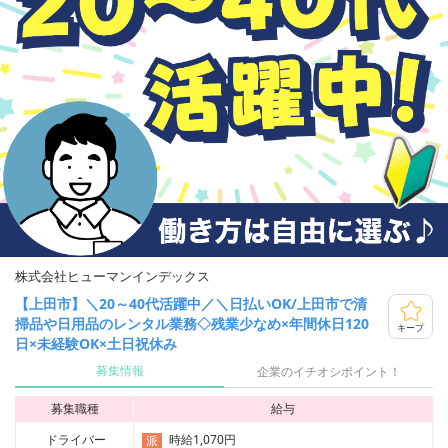
株式会社ヒューマンインデックス
【上田市】＼20～40代活躍中／＼日払いOK/上田市で清
掃品や日用品のレンタル業務◇残業少なめ×年間休日120
キープ
日×未経験OK×土日祝休み
募集情報
企業のイチオシポイント！
募集職種
給与
ドライバー
時給1,070円
派