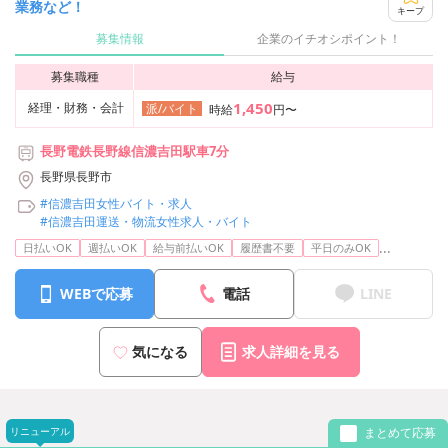
業務など！
キープ
募集情報
企業のイチオシポイント！
募集職種
給与
1,450
経理・財務・会計
派/バイト
時給
円〜
長野電鉄長野線信濃吉田駅車7分
長野県長野市
#信濃吉田女性バイト・求人
#信濃吉田運送・物流女性求人・バイト
...
日払いOK
週払いOK
給与前払いOK
履歴書不要
平日のみOK
WEBで応募
電話
LINE
気になる
求人詳細を見る
リニューアル
まとめて応募