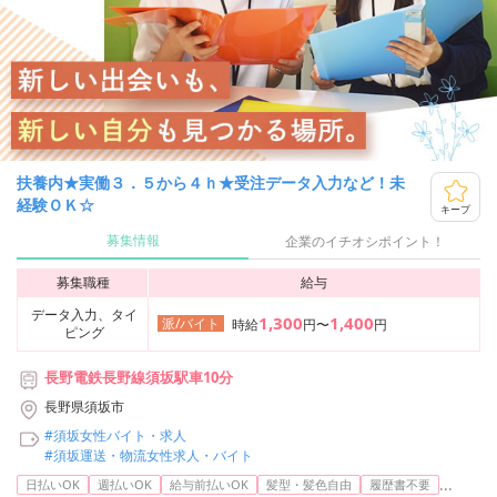
扶養内★実働３．５から４ｈ★受注データ入力など！未
経験ＯＫ☆
キープ
募集情報
企業のイチオシポイント！
募集職種
給与
データ入力、タイ
1,300
1,400
派/バイト
時給
円〜
円
ピング
長野電鉄長野線須坂駅車10分
長野県須坂市
#須坂女性バイト・求人
#須坂運送・物流女性求人・バイト
...
日払いOK
週払いOK
給与前払いOK
髪型・髪色自由
履歴書不要