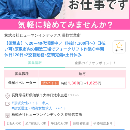
株式会社ヒューマンインデックス 長野営業所
【須坂市】＼20～40代活躍中／《時給1,300円〜》日払
い可♪須坂市内の製造工場でフォークリフト作業◇年間
キープ
休日120日×2交替勤務×空調完備×土日休み
募集情報
企業のイチオシポイント！
募集職種
給与
1,300
1,625
機械オペレーター
派/バイト
時給
円〜
円
長野県長野県須坂市大字日滝字虫送3500-8
#須坂女性バイト・求人
#須坂運送・物流女性求人・バイト
株式会社ヒューマンインデックス 長野営業所
日払いOK
給与前払いOK
平日のみOK
経験者歓迎
研修制度あり