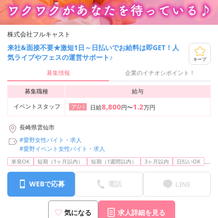
株式会社フルキャスト
来社&面接不要★激短1日～日払いでお給料は即GET！人
気ライブやフェスの運営サポート♪
キープ
募集情報
企業のイチオシポイント！
募集職種
給与
8,800
1.2
イベントスタッフ
ア/パ
日給
円〜
万円
長崎県雲仙市
#愛野女性バイト・求人
#愛野イベント女性バイト・求人
...
単発OK
短期（1ヶ月以内）
短期（1週間以内）
3ヶ月以内
日払いOK
WEBで応募
電話
LINE
気になる
求人詳細を見る