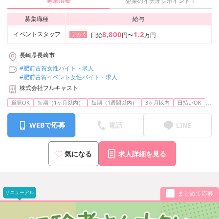
募集情報
企業のイチオシポイント！
募集職種
給与
8,800
1.2
イベントスタッフ
ア/パ
日給
円〜
万円
長崎県長崎市
#肥前古賀女性バイト・求人
#肥前古賀イベント女性バイト・求人
株式会社フルキャスト
...
単発OK
短期（1ヶ月以内）
短期（1週間以内）
3ヶ月以内
日払いOK
WEBで応募
電話
LINE
気になる
求人詳細を見る
リニューアル
まとめて応募