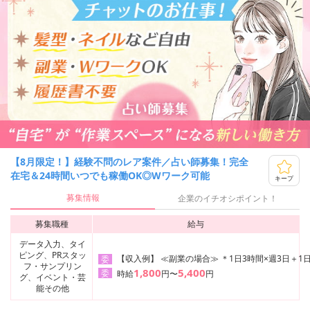
【8月限定！】経験不問のレア案件／占い師募集！完全
在宅＆24時間いつでも稼働OK◎Wワーク可能
キープ
募集情報
企業のイチオシポイント！
募集職種
給与
データ入力、タイ
ピング、PRスタッ
【収入例】 ≪副業の場合≫ ＊1日3時間×週3日＋1日
委
フ・サンプリン
1,800
5,400
委
時給
円〜
円
グ、イベント・芸
能その他