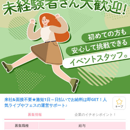
来社&面接不要★激短1日～日払いでお給料は即GET！人
気ライブやフェスの運営サポート♪
キープ
募集情報
企業のイチオシポイント！
募集職種
給与