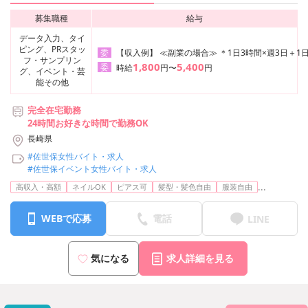
募集職種
給与
データ入力、タイ
ピング、PRスタッ
【収入例】 ≪副業の場合≫ ＊1日3時間×週3日＋1日
委
フ・サンプリン
1,800
5,400
委
時給
円〜
円
グ、イベント・芸
能その他
完全在宅勤務
24時間お好きな時間で勤務OK
長崎県
#佐世保女性バイト・求人
#佐世保イベント女性バイト・求人
...
高収入・高額
ネイルOK
ピアス可
髪型・髪色自由
服装自由
WEBで応募
電話
LINE
気になる
求人詳細を見る