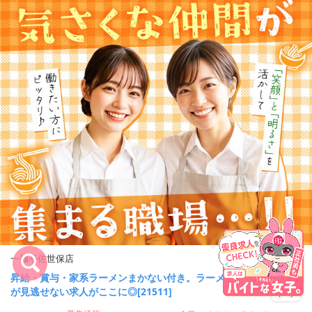
一麺亭佐世保店
昇給・賞与・家系ラーメンまかない付き。ラーメン好き
が見逃せない求人がここに◎[21511]
キープ