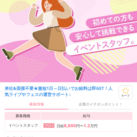
来社&面接不要★激短1日～日払いでお給料は即GET！人
気ライブやフェスの運営サポート♪
キープ
募集情報
企業のイチオシポイント！
募集職種
給与
8,800
1.2
イベントスタッフ
ア/パ
日給
円〜
万円