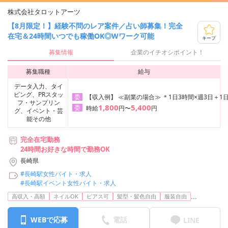
株式会社タロットアーツ
【8月限定！】経験不問のレア案件／占い師募集！完全
在宅＆24時間いつでも稼働OK◎Wワーク可能
キープ
募集情報
企業のイチオシポイント！
募集職種
給与
データ入力、タイ
ピング、PRスタッ
【収入例】 ≪副業の場合≫ ＊1日3時間×週3日＋1日
委
フ・サンプリン
1,800
5,400
委
時給
円〜
円
グ、イベント・芸
能その他
完全在宅勤務
24時間お好きな時間で勤務OK
長崎県
#長崎駅女性バイト・求人
#長崎駅イベント女性バイト・求人
...
高収入・高額
ネイルOK
ピアス可
髪型・髪色自由
服装自由
WEBで応募
電話
LINE