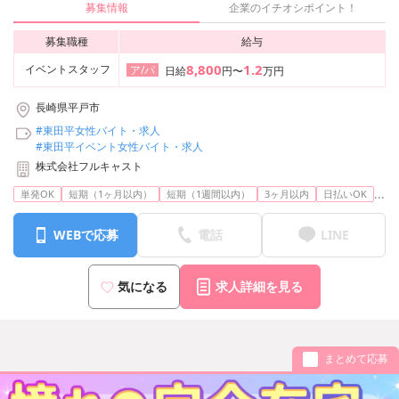
募集情報
企業のイチオシポイント！
募集職種
給与
8,800
1.2
イベントスタッフ
ア/パ
日給
円〜
万円
長崎県平戸市
#東田平女性バイト・求人
#東田平イベント女性バイト・求人
株式会社フルキャスト
...
単発OK
短期（1ヶ月以内）
短期（1週間以内）
3ヶ月以内
日払いOK
WEBで応募
電話
LINE
気になる
求人詳細を見る
まとめて応募