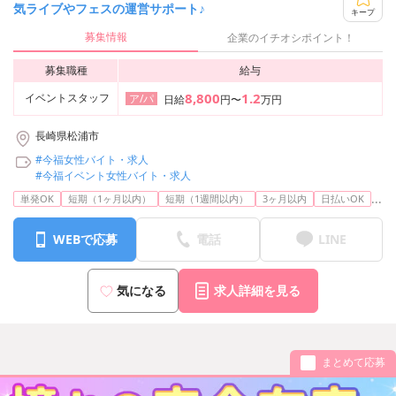
気ライブやフェスの運営サポート♪
キープ
募集情報
企業のイチオシポイント！
募集職種
給与
8,800
1.2
イベントスタッフ
ア/パ
日給
円〜
万円
長崎県松浦市
#今福女性バイト・求人
#今福イベント女性バイト・求人
...
単発OK
短期（1ヶ月以内）
短期（1週間以内）
3ヶ月以内
日払いOK
WEBで応募
電話
LINE
気になる
求人詳細を見る
まとめて応募