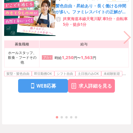
店
髪色自由・昇給あり・長く働ける仲間
が多い。ファミレスバイトの正解がこ
こにある◎[16251]
JR東海道本線天竜川駅 車5分・自転車
5分・徒歩1分
募集職種
給与
ホールスタッフ、
1,250
1,563
飲食・フードその
ア/パ
時給
円〜
円
他
...
髪型・髪色自由
即日勤務OK
シフト自由
土日祝のみOK
未経験歓迎
WEB応募
求人詳細を見る