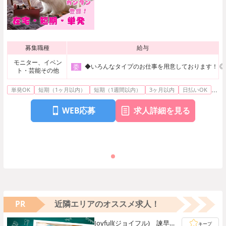
募集職種
給与
モニター、イベン
◆いろんなタイプのお仕事を用意しております！ ◎コス
委
ト・芸能その他
...
単発OK
短期（1ヶ月以内）
短期（1週間以内）
3ヶ月以内
日払いOK
WEB応募
求人詳細を見る
PR
近隣エリアのオススメ求人！
Joyfull(ジョイフル) 諫早
キープ