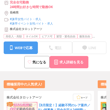
完全在宅勤務
24時間お好きな時間で勤務OK
長崎県
#諫早女性バイト・求人
#諫早イベント女性バイト・求人
株式会社タロットアーツ
...
高収入・高額
ネイルOK
ピアス可
髪型・髪色自由
服装自由
WEBで応募
電話
LINE
気になる
求人詳細を見る
積極採用中の人気求人!
積極
株式会社タロットアーツ
株式
キープ
【8月限定！】経験不問のレア案件／
占い師募集！完全在宅＆24時間いつ