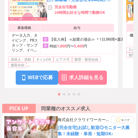
でも稼働OK◎Wワーク可能
完全在宅勤務
24時間お好きな時間で勤務OK
募集職種
給与
データ入力、タ
機械
【収入例】 ≪副業の場合≫ ＊1日3時間×週3日＋1日5
委
イピング、PRス
タッフ・サンプ
委
時給
1,800
円〜
5,400
円
3ヶ月
リング、イベン
ト・芸能その他
髪型
高収入・高額
ネイルOK
ピアス可
髪型・髪色自由
...
服装自由
WEBで応募
求人詳細を見る
PICK UP
同業種のオススメ求人
株式会社クラウドワーカー
キープ
【ご自宅でのお仕事】
[完全在宅]お試し歓迎◎モニター大募
集！未経験・単発・短期OK♪