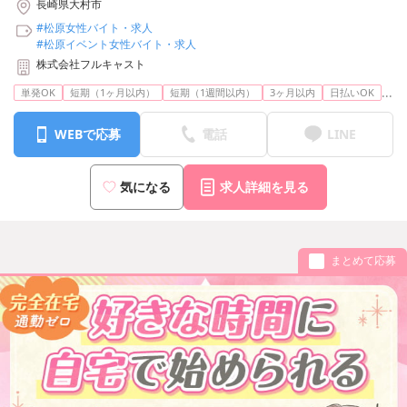
長崎県大村市
#松原女性バイト・求人
#松原イベント女性バイト・求人
株式会社フルキャスト
...
単発OK
短期（1ヶ月以内）
短期（1週間以内）
3ヶ月以内
日払いOK
WEBで応募
電話
LINE
気になる
求人詳細を見る
まとめて応募