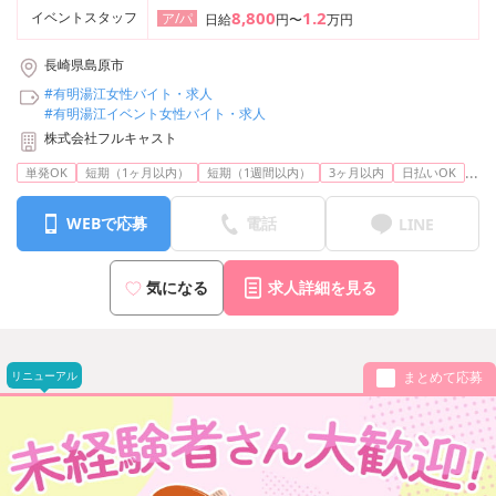
8,800
1.2
イベントスタッフ
ア/パ
日給
円〜
万円
長崎県島原市
#有明湯江女性バイト・求人
#有明湯江イベント女性バイト・求人
株式会社フルキャスト
...
単発OK
短期（1ヶ月以内）
短期（1週間以内）
3ヶ月以内
日払いOK
WEBで応募
電話
LINE
気になる
求人詳細を見る
リニューアル
まとめて応募