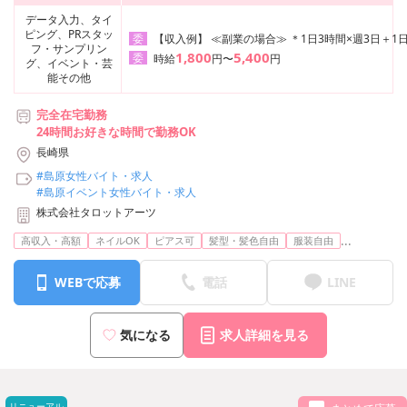
データ入力、タイ
ピング、PRスタッ
【収入例】 ≪副業の場合≫ ＊1日3時間×週3日＋1日
委
フ・サンプリン
1,800
5,400
委
時給
円〜
円
グ、イベント・芸
能その他
完全在宅勤務
24時間お好きな時間で勤務OK
長崎県
#島原女性バイト・求人
#島原イベント女性バイト・求人
株式会社タロットアーツ
...
高収入・高額
ネイルOK
ピアス可
髪型・髪色自由
服装自由
WEBで応募
電話
LINE
気になる
求人詳細を見る
リニューアル