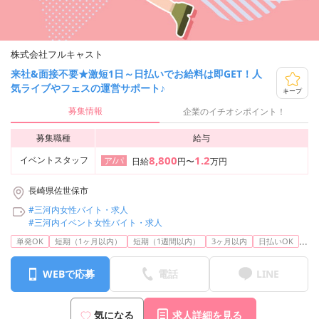
株式会社フルキャスト
来社&面接不要★激短1日～日払いでお給料は即GET！人
気ライブやフェスの運営サポート♪
キープ
募集情報
企業のイチオシポイント！
募集職種
給与
8,800
1.2
イベントスタッフ
ア/パ
日給
円〜
万円
長崎県佐世保市
#三河内女性バイト・求人
#三河内イベント女性バイト・求人
...
単発OK
短期（1ヶ月以内）
短期（1週間以内）
3ヶ月以内
日払いOK
WEBで応募
電話
LINE
気になる
求人詳細を見る