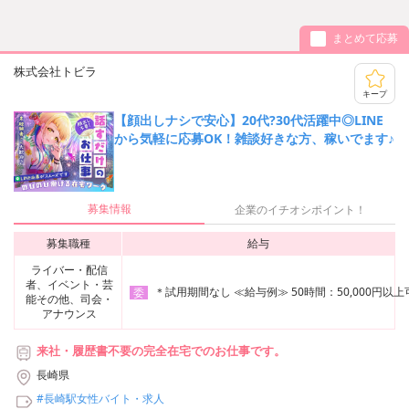
まとめて応募
株式会社トビラ
キープ
【顔出しナシで安心】20代?30代活躍中◎LINE
から気軽に応募OK！雑談好きな方、稼いでます♪
募集情報
企業のイチオシポイント！
募集職種
給与
ライバー・配信
者、イベント・芸
＊試用期間なし ≪給与例≫ 50時間：50,000円以上可
委
能その他、司会・
アナウンス
来社・履歴書不要の完全在宅でのお仕事です。
長崎県
#長崎駅女性バイト・求人