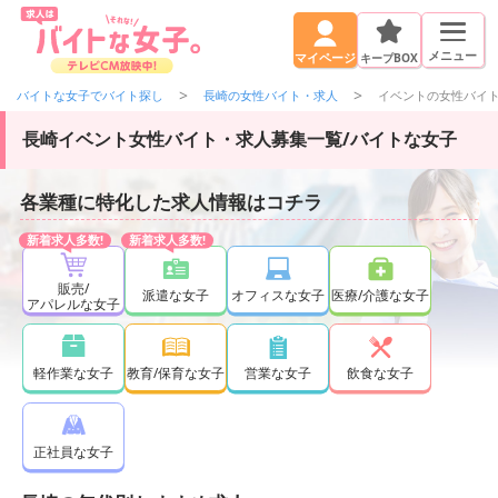
メニュー
キープBOX
マイページ
バイトな女子でバイト探し
長崎の女性バイト・求人
イベントの女性バイ
長崎イベント女性バイト・求人募集一覧/バイトな女子
各業種に特化した求人情報はコチラ
販売/
派遣な女子
オフィスな女子
医療/介護な女子
アパレルな女子
軽作業な女子
教育/保育な女子
営業な女子
飲食な女子
正社員な女子