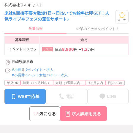
株式会社フルキャスト
来社&面接不要★激短1日～日払いでお給料は即GET！人
気ライブやフェスの運営サポート♪
キープ
募集情報
企業のイチオシポイント！
募集職種
給与
8,800
1.2
イベントスタッフ
ア/パ
日給
円〜
万円
長崎県諫早市
#小長井女性バイト・求人
#小長井イベント女性バイト・求人
...
単発OK
短期（1ヶ月以内）
短期（1週間以内）
3ヶ月以内
日払いOK
WEBで応募
電話
LINE
気になる
求人詳細を見る