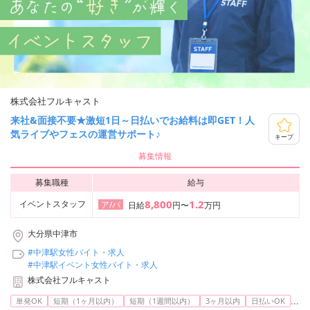
株式会社フルキャスト
来社&面接不要★激短1日～日払いでお給料は即GET！人
気ライブやフェスの運営サポート♪
キープ
募集情報
募集職種
給与
8,800
1.2
イベントスタッフ
ア/パ
日給
円〜
万円
大分県中津市
#中津駅女性バイト・求人
#中津駅イベント女性バイト・求人
株式会社フルキャスト
...
単発OK
短期（1ヶ月以内）
短期（1週間以内）
3ヶ月以内
日払いOK