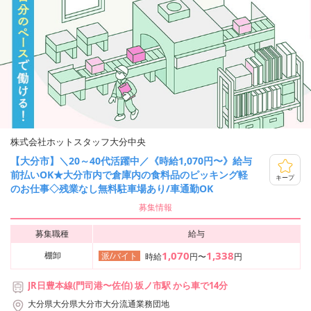
株式会社ホットスタッフ大分中央
【大分市】＼20～40代活躍中／《時給1,070円〜》給与
前払いOK★大分市内で倉庫内の食料品のピッキング軽
キープ
のお仕事◇残業なし無料駐車場あり/車通勤OK
募集情報
募集職種
給与
1,070
1,338
棚卸
派/バイト
時給
円〜
円
JR日豊本線(門司港〜佐伯) 坂ノ市駅 から車で14分
大分県大分県大分市大分流通業務団地