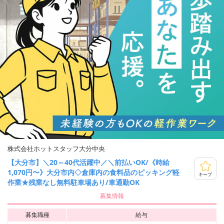
株式会社ホットスタッフ大分中央
【大分市】＼20～40代活躍中／＼前払いOK/《時給
1,070円〜》大分市内◇倉庫内の食料品のピッキング軽
キープ
作業★残業なし無料駐車場あり/車通勤OK
募集情報
募集職種
給与