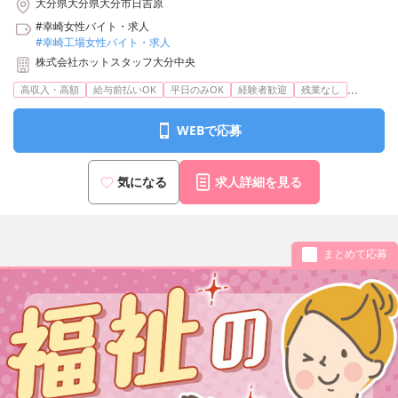
大分県大分県大分市日吉原
#幸崎女性バイト・求人
#幸崎工場女性バイト・求人
株式会社ホットスタッフ大分中央
...
高収入・高額
給与前払いOK
平日のみOK
経験者歓迎
残業なし
WEBで応募
気になる
求人詳細を見る
まとめて応募