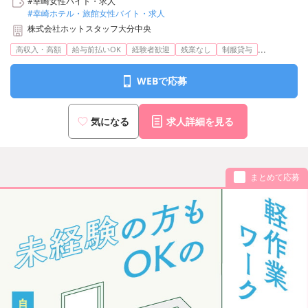
#幸崎女性バイト・求人
#幸崎ホテル・旅館女性バイト・求人
株式会社ホットスタッフ大分中央
...
高収入・高額
給与前払いOK
経験者歓迎
残業なし
制服貸与
WEBで応募
気になる
求人詳細を見る
まとめて応募