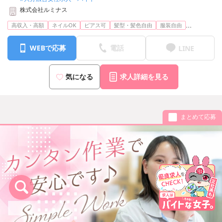
仙台：宮城県仙台市青葉区本町1-12-7-8階 A2
株式会社ルミナス
宇都宮：栃木県宇都宮市池上町4-2-5階-C
静岡：静岡市葵区呉服町2-2-13-8階
...
高収入・高額
ネイルOK
ピアス可
髪型・髪色自由
服装自由
名古屋：愛知県名古屋市中村区竹橋町15-16-8階
大阪：大阪府大阪市北区梅田3-3-20 明治安田生命大阪梅田ビル23階
WEBで応募
電話
LINE
広島：広島県広島市中区大手町2-8-2-10階
神戸：兵庫県神戸市中央区東町122-2-8階
福岡：福岡県福岡市中央区天神1-6-8-6階
気になる
求人詳細を見る
小倉：福岡県北九州市小倉北区米町1-4-21-401号室
沖縄：沖縄県那覇市久米2丁目4-16-5階
まとめて応募