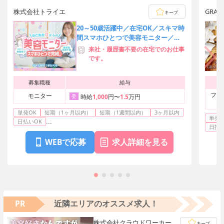
株式会社トライエ
GRA
キープ
20～50歳活躍中／在宅OK／スキマ時
間スマホひとつで美容モニター／参
加特典あり／来社不要自宅で完結
来社・履歴書不要の在宅でのお仕事
です。
募集職種
給与
フロ
モニター
委
時給
1,000
円〜
1.5
万円
単発OK
短期（1ヶ月以内）
短期（1週間以内）
3ヶ月以内
単発O
...
日払いOK
日払い
WEBで応募
求人詳細を見る
PR
近隣エリアのオススメ求人！
株式会社クラウドワーカー
キープ