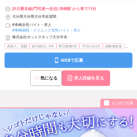
JR日豊本線(門司港〜佐伯) 幸崎駅 から車で11分
大分県大分県大分市佐賀関
#幸崎女性バイト・求人
#幸崎病院・クリニック女性バイト・求人
株式会社ホットスタッフ大分中央
...
高収入・高額
給与前払いOK
即日勤務OK
平日のみOK
経験者歓迎
WEBで応募
気になる
求人詳細を見る
まとめて応募