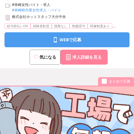
#幸崎女性バイト・求人
#幸崎軽作業女性求人・バイト
株式会社ホットスタッフ大分中央
...
給与前払いOK
経験者歓迎
残業なし
制服貸与
研修制度あり
WEBで応募
気になる
求人詳細を見る
まとめて応募