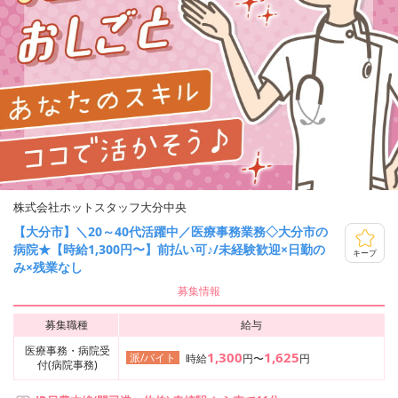
株式会社ホットスタッフ大分中央
【大分市】＼20～40代活躍中／医療事務業務◇大分市の
病院★【時給1,300円〜】前払い可♪/未経験歓迎×日勤の
キープ
み×残業なし
募集情報
募集職種
給与
医療事務・病院受
1,300
1,625
派/バイト
時給
円〜
円
付(病院事務)