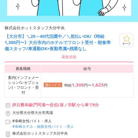
株式会社ホットスタッフ大分中央
【大分市】＼20～40代活躍中／＼前払いOK/《時給
1,300円〜》大分市内のホテルでフロント受付・朝食準
キープ
備スタッフ/車通勤OK×夜勤専属×残業なし
募集情報
募集職種
給与
案内(インフォメー
ション/レセプショ
1,300
1,625
派/バイト
時給
円〜
円
ン)・フロント・受
付
JR日豊本線(門司港〜佐伯) 坂ノ市駅 から車で6分
大分県大分県大分市馬場
#幸崎女性バイト・求人
#幸崎ホテル・旅館女性バイト・求人
株式会社ホットスタッフ大分中央