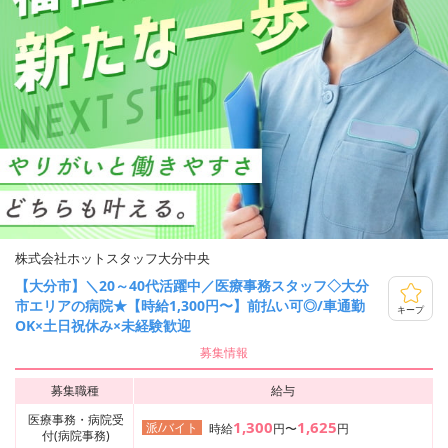
株式会社ホットスタッフ大分中央
【大分市】＼20～40代活躍中／医療事務スタッフ◇大分
市エリアの病院★【時給1,300円〜】前払い可◎/車通勤
キープ
OK×土日祝休み×未経験歓迎
募集情報
募集職種
給与
医療事務・病院受
1,300
1,625
派/バイト
時給
円〜
円
付(病院事務)