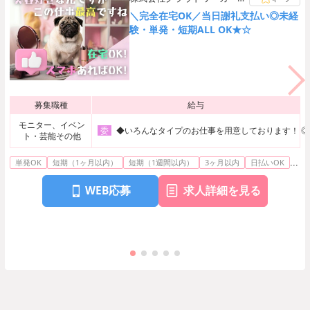
【ご自宅でのお仕事】
＼完全在宅OK／当日謝礼支払い◎未経
験・単発・短期ALL OK★☆
募集職種
給与
モニター、イベン
◆いろんなタイプのお仕事を用意しております！ ◎コス
委
ト・芸能その他
...
単発OK
短期（1ヶ月以内）
短期（1週間以内）
3ヶ月以内
日払いOK
WEB応募
求人詳細を見る