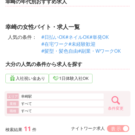
幸崎の年代別おすすめ求人
幸崎の女性バイト・求人一覧
人気の条件：
#日払いOK
#ネイルOK
#単発OK
#在宅ワーク
#未経験歓迎
#髪型・髪色自由
#副業・WワークOK
大分の人気の条件から求人を探す
入社祝い金あり
1日体験入社OK
幸崎駅
エリア
すべて
業種
条件変更
すべて
職種
11
ナイトワーク求人
検索結果
件