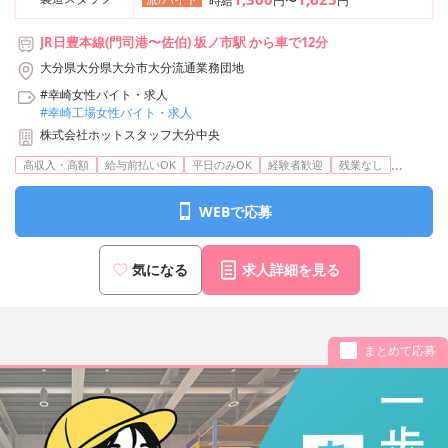
時給
円〜
円
JR日豊本線(門司港〜佐伯) 坂ノ市駅 から車で12分
大分県大分県大分市大分流通業務団地
#幸崎女性バイト・求人
#幸崎工場女性バイト・求人
株式会社ホットスタッフ大分中央
...
高収入・高額
給与前払いOK
平日のみOK
経験者歓迎
残業なし
WEBで応募
気になる
求人詳細を見る
まとめて応募