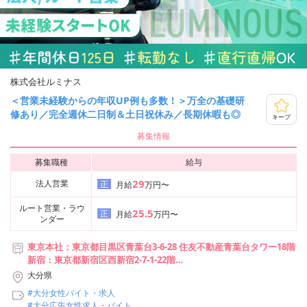
株式会社ルミナス
＜営業未経験からの年収UP例も多数！＞万全の基礎研
修あり／完全週休二日制＆土日祝休み／長期休暇も◎
キープ
募集情報
募集職種
給与
29
法人営業
正
月給
万円〜
ルート営業・ラウ
25.5
正
月給
万円〜
ンダー
東京本社：東京都目黒区青葉台3-6-28 住友不動産青葉台タワー18階
新宿：東京都新宿区西新宿2-7-1-22階
池袋：東京都豊島区池袋2-49-14-201
大分県
横浜：神奈川県横浜市神奈川区台町17-1-4階E1
#大分女性バイト・求人
札幌：北海道札幌市中央区南2条西1-7-2-5階
#大分広告女性求人・バイト