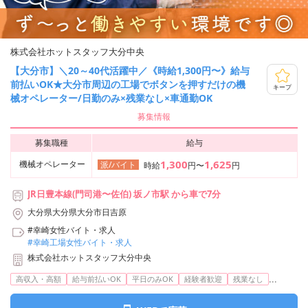
株式会社ホットスタッフ大分中央
【大分市】＼20～40代活躍中／《時給1,300円〜》給与
前払いOK★大分市周辺の工場でボタンを押すだけの機
キープ
械オペレーター/日勤のみ×残業なし×車通勤OK
募集情報
募集職種
給与
1,300
1,625
機械オペレーター
派/バイト
時給
円〜
円
JR日豊本線(門司港〜佐伯) 坂ノ市駅 から車で7分
大分県大分県大分市日吉原
#幸崎女性バイト・求人
#幸崎工場女性バイト・求人
株式会社ホットスタッフ大分中央
...
高収入・高額
給与前払いOK
平日のみOK
経験者歓迎
残業なし