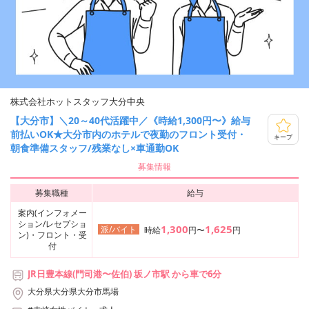
株式会社ホットスタッフ大分中央
【大分市】＼20～40代活躍中／《時給1,300円〜》給与
前払いOK★大分市内のホテルで夜勤のフロント受付・
キープ
朝食準備スタッフ/残業なし×車通勤OK
募集情報
募集職種
給与
案内(インフォメー
ション/レセプショ
1,300
1,625
派/バイト
時給
円〜
円
ン)・フロント・受
付
JR日豊本線(門司港〜佐伯) 坂ノ市駅 から車で6分
大分県大分県大分市馬場