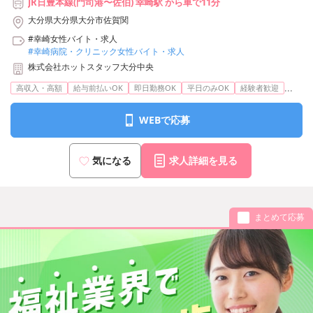
JR日豊本線(門司港〜佐伯) 幸崎駅 から車で11分
大分県大分県大分市佐賀関
#幸崎女性バイト・求人
#幸崎病院・クリニック女性バイト・求人
株式会社ホットスタッフ大分中央
...
高収入・高額
給与前払いOK
即日勤務OK
平日のみOK
経験者歓迎
WEBで応募
気になる
求人詳細を見る
まとめて応募