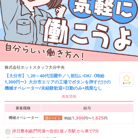
株式会社ホットスタッフ大分中央
【大分市】＼20～40代活躍中／＼前払いOK/《時給
1,300円〜》大分市エリアの工場でボタンを押すだけの
キープ
機械オペレーター/未経験歓迎×日勤のみ×残業なし
募集情報
募集職種
給与
1,300
1,625
機械オペレーター
派/バイト
時給
円〜
円
JR日豊本線(門司港〜佐伯) 坂ノ市駅 から車で7分