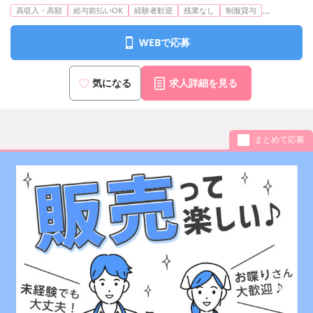
...
高収入・高額
給与前払いOK
経験者歓迎
残業なし
制服貸与
WEBで応募
気になる
求人詳細を見る
まとめて応募