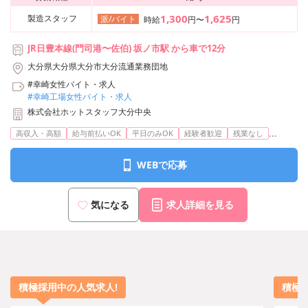
1,300
1,625
製造スタッフ
派/バイト
時給
円〜
円
JR日豊本線(門司港〜佐伯) 坂ノ市駅 から車で12分
大分県大分県大分市大分流通業務団地
#幸崎女性バイト・求人
#幸崎工場女性バイト・求人
株式会社ホットスタッフ大分中央
...
高収入・高額
給与前払いOK
平日のみOK
経験者歓迎
残業なし
WEBで応募
気になる
求人詳細を見る
積極採用中の人気求人!
積極