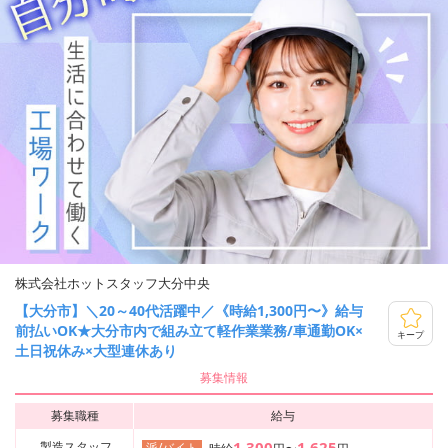
株式会社ホットスタッフ大分中央
【大分市】＼20～40代活躍中／《時給1,300円〜》給与
前払いOK★大分市内で組み立て軽作業業務/車通勤OK×
キープ
土日祝休み×大型連休あり
募集情報
募集職種
給与
1,300
1,625
製造スタッフ
派/バイト