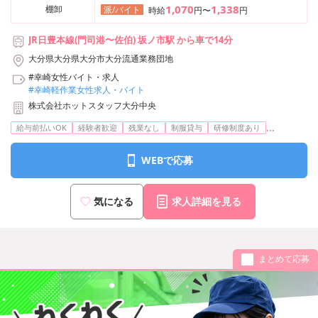
1,070
1,338
棚卸
派/バイト
時給
円〜
円
JR日豊本線(門司港〜佐伯) 坂ノ市駅 から車で14分
大分県大分県大分市大分流通業務団地
#幸崎女性バイト・求人
#幸崎軽作業女性求人・バイト
株式会社ホットスタッフ大分中央
...
給与前払いOK
経験者歓迎
残業なし
制服貸与
研修制度あり
WEBで応募
気になる
求人詳細を見る
まとめて応募