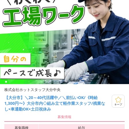
株式会社ホットスタッフ大分中央
【大分市】＼20～40代活躍中／＼前払いOK/《時給
1,300円〜》大分市内◇組み立て軽作業スタッフ/残業な
キープ
し×車通勤OK×土日祝休み
募集情報
募集職種
給与