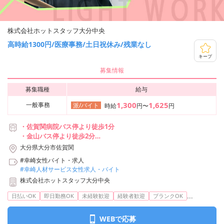
株式会社ホットスタッフ大分中央
高時給1300円/医療事務/土日祝休み/残業なし
キープ
募集情報
募集職種
給与
1,300
1,625
一般事務
派/バイト
時給
円〜
円
・佐賀関病院バス停より徒歩1分
・金山バス停より徒歩2分
・佐志生駅から車で17分
大分県大分市佐賀関
・大在駅から車で23分
#幸崎女性バイト・求人
#幸崎人材サービス女性求人・バイト
株式会社ホットスタッフ大分中央
...
日払いOK
即日勤務OK
未経験歓迎
経験者歓迎
ブランクOK
WEBで応募