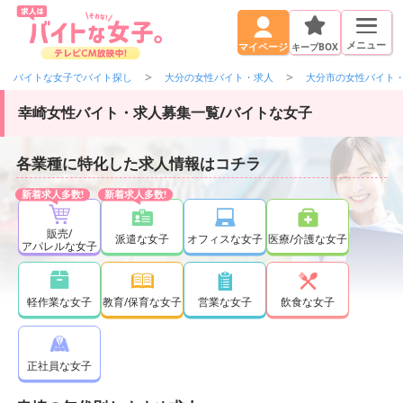
メニュー
キープBOX
マイページ
バイトな女子でバイト探し
大分の女性バイト・求人
大分市の女性バイト
幸崎女性バイト・求人募集一覧/バイトな女子
各業種に特化した求人情報はコチラ
販売/
派遣な女子
オフィスな女子
医療/介護な女子
アパレルな女子
軽作業な女子
教育/保育な女子
営業な女子
飲食な女子
正社員な女子