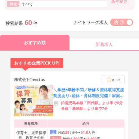
条件変更
すべて
職種
60
ナイトワーク求人
検索結果
件
おすすめ順
新着求人
おすすめ企業PICK UP!
株式会社Invictus
キープ
＼学歴×年齢不問／研修＆資格取得支援
制度あり♪産休・育休制度完備！家庭都
合休可能◎即日勤務OK
JR鹿児島本線「田代駅」より車で6分
各線「鳥栖駅」より車で7分
募集職種
給与
正
月給
28
万円〜
31.8
万円
保育士、児童指導
員、教育その他
ア/パ
時給
1,200
円〜
1,400
円