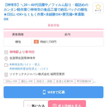
【神埼市】＼20～40代活躍中／フィルム貼り・箱詰めの
カンタン軽作業◇神埼市の食品工場で納豆パックの梱包
キープ
★日払いOK×もくもく作業×未経験OK×寮完備×車通勤
OK
募集情報
募集職種
給与
梱包
時給1,150円
派
神埼駅より車10分
佐賀県佐賀県神埼市
#神埼女性バイト・求人
#神埼軽作業女性求人・バイト
ソイテックスジャパン株式会社 福岡営業所
...
日払いOK
週払いOK
高収入・高額
友達と応募OK
即日勤務OK
WEBで応募
気になる
求人詳細を見る