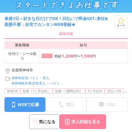
単発1日～好きな日だけでOK！日払いで即金GET♪来社&
面接不要→自宅でカンタンWEB登録★
キープ
募集情報
募集職種
給与
仕分け・シール貼
1,200
1,500
ア/パ
時給
円〜
円
り
佐賀県神埼市
#神埼女性バイト・求人
#神埼軽作業女性求人・バイト
...
単発OK
短期（1ヶ月以内）
短期（1週間以内）
3ヶ月以内
日払いOK
WEBで応募
電話
LINE
気になる
求人詳細を見る