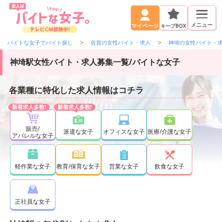
メニュー
キープBOX
マイページ
バイトな女子でバイト探し
佐賀の女性バイト・求人
神埼の女性バイト・
神埼駅女性バイト・求人募集一覧/バイトな女子
各業種に特化した求人情報はコチラ
販売/
派遣な女子
オフィスな女子
医療/介護な女子
アパレルな女子
軽作業な女子
教育/保育な女子
営業な女子
飲食な女子
正社員な女子