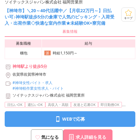
ソイテックスジャパン株式会社 福岡営業所
【神埼市】＼20～40代活躍中／【月収22万円～】日払
い可♪神埼駅徒歩5分の倉庫で人気のピッキング・入荷受
キープ
入・出荷作業◇快適な室内作業★未経験OK×寮完備
募集情報
募集職種
給与
梱包
時給1,150円～
派
神埼駅より徒歩5分
佐賀県佐賀県神埼市
#神埼女性バイト・求人
#神埼軽作業女性求人・バイト
ソイテックスジャパン株式会社 福岡営業所
...
日払いOK
週払いOK
高収入・高額
友達と応募OK
即日勤務OK
WEBで応募
気になる
求人詳細を見る