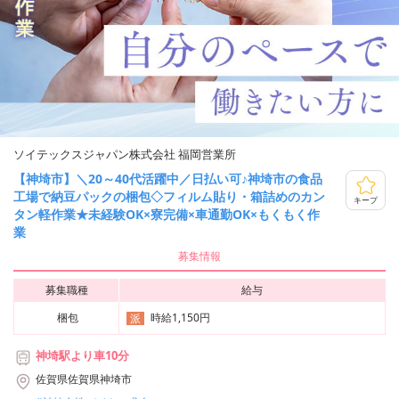
ソイテックスジャパン株式会社 福岡営業所
【神埼市】＼20～40代活躍中／日払い可♪神埼市の食品
工場で納豆パックの梱包◇フィルム貼り・箱詰めのカン
キープ
タン軽作業★未経験OK×寮完備×車通勤OK×もくもく作
業
募集情報
募集職種
給与
梱包
時給1,150円
派
神埼駅より車10分
佐賀県佐賀県神埼市