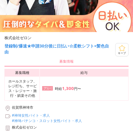
株式会社ゼロン
登録制/爆速★申請30分後に日払い☆柔軟シフト×髪色自
由
キープ
募集情報
募集職種
給与
ホールスタッフ、
レジ打ち、サービ
1,300
ア/パ
時給
円〜
ス・レジャー・旅
行・娯楽その他
佐賀県神埼市
#神埼女性バイト・求人
#神埼パチンコ・スロット女性バイト・求人
株式会社ゼロン