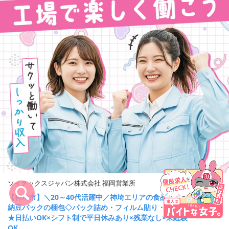
ソイテックスジャパン株式会社 福岡営業所
【神埼市】＼20～40代活躍中／神埼エリアの食品工場で
納豆パックの梱包◇パック詰め・フィルム貼り・箱詰め
キープ
★日払いOK×シフト制で平日休みあり×残業なし×未経験
OK