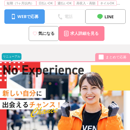
...
短期（1ヶ月以内）
日払いOK
週払いOK
高収入・高額
ネイルOK
WEBで応募
電話
LINE
気になる
求人詳細を見る
リニューアル
まとめて応募