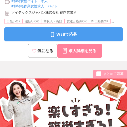
#神埼女性バイト・求人
#神埼軽作業女性求人・バイト
ソイテックスジャパン株式会社 福岡営業所
...
日払いOK
週払いOK
高収入・高額
友達と応募OK
即日勤務OK
WEBで応募
気になる
求人詳細を見る
まとめて応募