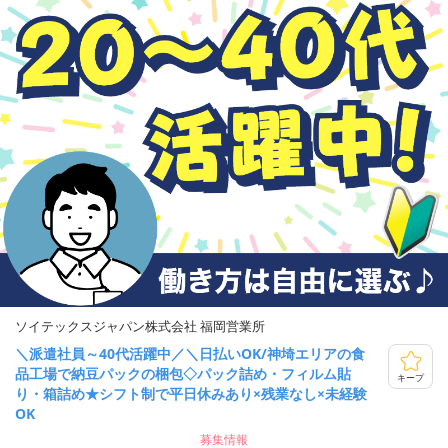
ソイテックスジャパン株式会社 福岡営業所
＼派遣社員～40代活躍中／＼日払いOK/神埼エリアの食
品工場で納豆パックの梱包◇パック詰め・フィルム貼
キープ
り・箱詰め★シフト制で平日休みあり×残業なし×未経験
OK
募集情報