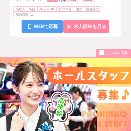
高収入・高額
ネイルOK
ピアス可
髪型・髪色自由
...
服装自由
WEBで応募
求人詳細を見る
まとめて応募