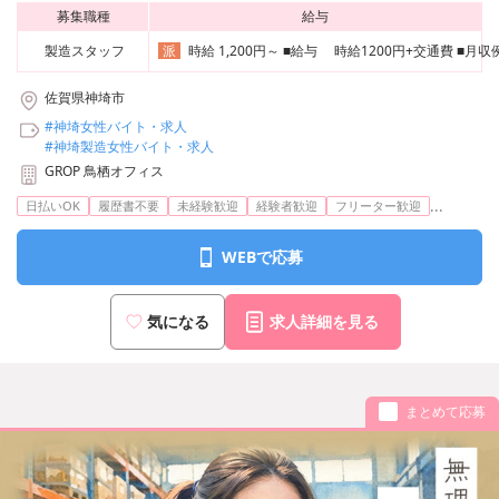
募集職種
給与
製造スタッフ
時給 1,200円～ ■給与 時給1200円+交通費 ■
派
佐賀県神埼市
#神埼女性バイト・求人
#神埼製造女性バイト・求人
GROP 鳥栖オフィス
...
日払いOK
履歴書不要
未経験歓迎
経験者歓迎
フリーター歓迎
WEBで応募
気になる
求人詳細を見る
まとめて応募