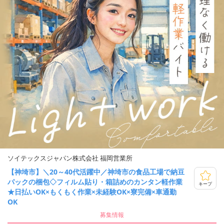
ソイテックスジャパン株式会社 福岡営業所
【神埼市】＼20～40代活躍中／神埼市の食品工場で納豆
パックの梱包◇フィルム貼り・箱詰めのカンタン軽作業
キープ
★日払いOK×もくもく作業×未経験OK×寮完備×車通勤
OK
募集情報