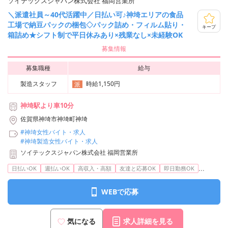
ソイテックスジャパン株式会社 福岡営業所
＼派遣社員～40代活躍中／日払い可♪神埼エリアの食品
工場で納豆パックの梱包◇パック詰め・フィルム貼り・
キープ
箱詰め★シフト制で平日休みあり×残業なし×未経験OK
募集情報
募集職種
給与
製造スタッフ
時給1,150円
派
神埼駅より車10分
佐賀県神埼市神埼町神埼
#神埼女性バイト・求人
#神埼製造女性バイト・求人
ソイテックスジャパン株式会社 福岡営業所
...
日払いOK
週払いOK
高収入・高額
友達と応募OK
即日勤務OK
WEBで応募
気になる
求人詳細を見る