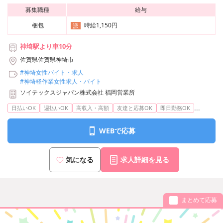
募集職種
給与
梱包
時給1,150円
派
神埼駅より車10分
佐賀県佐賀県神埼市
#神埼女性バイト・求人
#神埼軽作業女性求人・バイト
ソイテックスジャパン株式会社 福岡営業所
...
日払いOK
週払いOK
高収入・高額
友達と応募OK
即日勤務OK
WEBで応募
気になる
求人詳細を見る
まとめて応募