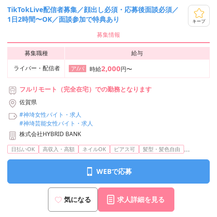
TikTokLive配信者募集／顔出し必須・応募後面談必須／
1日2時間〜OK／面談参加で特典あり
キープ
募集情報
募集職種
給与
2,000
ライバー・配信者
ア/パ
時給
円〜
フルリモート（完全在宅）での勤務となります
佐賀県
#神埼女性バイト・求人
#神埼芸能女性バイト・求人
株式会社HYBRID BANK
...
日払いOK
高収入・高額
ネイルOK
ピアス可
髪型・髪色自由
WEBで応募
気になる
求人詳細を見る