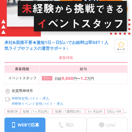
来社&面接不要★激短1日～日払いでお給料は即GET！人
気ライブやフェスの運営サポート♪
キープ
募集情報
募集職種
給与
9,600
1.2
イベントスタッフ
ア/パ
日給
円〜
万円
佐賀県神埼市
#神埼女性バイト・求人
#神埼イベント女性バイト・求人
...
単発OK
短期（1ヶ月以内）
短期（1週間以内）
3ヶ月以内
日払いOK
WEBで応募
電話
LINE