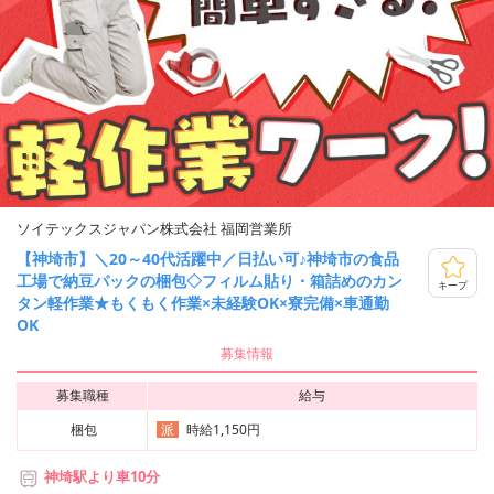
ソイテックスジャパン株式会社 福岡営業所
【神埼市】＼20～40代活躍中／日払い可♪神埼市の食品
工場で納豆パックの梱包◇フィルム貼り・箱詰めのカン
キープ
タン軽作業★もくもく作業×未経験OK×寮完備×車通勤
OK
募集情報
募集職種
給与
梱包
時給1,150円
派
神埼駅より車10分