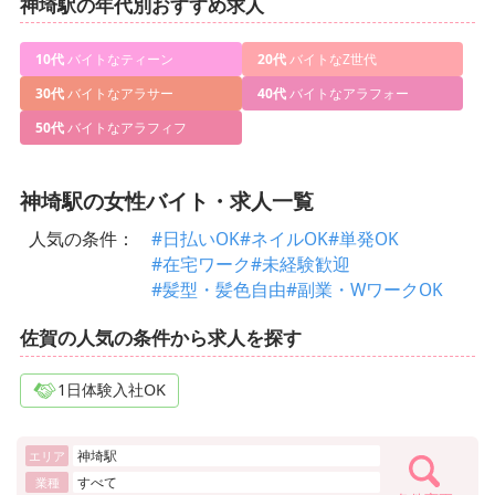
神埼駅の年代別おすすめ求人
10代
バイトなティーン
20代
バイトなZ世代
30代
バイトなアラサー
40代
バイトなアラフォー
50代
バイトなアラフィフ
神埼駅の女性バイト・求人一覧
人気の条件：
#日払いOK
#ネイルOK
#単発OK
#在宅ワーク
#未経験歓迎
#髪型・髪色自由
#副業・WワークOK
佐賀の人気の条件から求人を探す
1日体験入社OK
神埼駅
エリア
すべて
業種