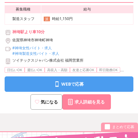
募集職種
給与
製造スタッフ
時給1,150円
派
神埼駅より車10分
佐賀県神埼市神埼町神埼
#神埼女性バイト・求人
#神埼製造女性バイト・求人
ソイテックスジャパン株式会社 福岡営業所
...
日払いOK
週払いOK
高収入・高額
友達と応募OK
即日勤務OK
WEBで応募
気になる
求人詳細を見る
まとめて応募