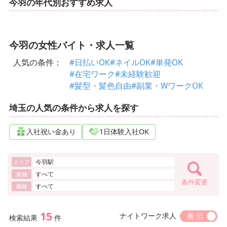
今羽の年代別おすすめ求人
今羽の女性バイト・求人一覧
人気の条件：
#日払いOK
#ネイルOK
#単発OK
#在宅ワーク
#未経験歓迎
#髪型・髪色自由
#副業・WワークOK
埼玉の人気の条件から求人を探す
入社祝い金あり
1日体験入社OK
今羽駅
エリア
すべて
業種
条件変更
すべて
職種
15
ナイトワーク求人
検索結果
件