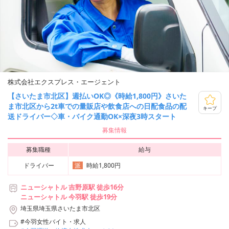
株式会社エクスプレス・エージェント
【さいたま市北区】週払いOK◎《時給1,800円》さいた
ま市北区から2t車での量販店や飲食店への日配食品の配
キープ
送ドライバー◇車・バイク通勤OK×深夜3時スタート
募集情報
募集職種
給与
ドライバー
時給1,800円
派
ニューシャトル 吉野原駅 徒歩16分
ニューシャトル 今羽駅 徒歩19分
埼玉県埼玉県さいたま市北区
#今羽女性バイト・求人