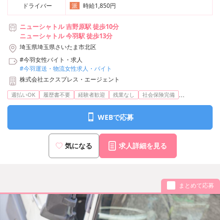
ドライバー
時給1,850円
派
ニューシャトル 吉野原駅 徒歩10分
ニューシャトル 今羽駅 徒歩13分
埼玉県埼玉県さいたま市北区
#今羽女性バイト・求人
#今羽運送・物流女性求人・バイト
株式会社エクスプレス・エージェント
...
週払いOK
履歴書不要
経験者歓迎
残業なし
社会保険完備
WEBで応募
気になる
求人詳細を見る
まとめて応募