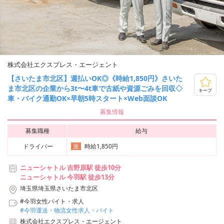
株式会社エクスプレス・エージェント
【さいたま市北区】週払いOK◎《時給1,850円》さいた
ま市北区の企業から3t〜4t車で古紙や資源ごみを回収◇
キープ
車・バイク通勤OK×早朝5時スタート×Web面談OK
募集情報
募集職種
給与
ドライバー
時給1,850円
派
ニューシャトル 吉野原駅 徒歩10分
ニューシャトル 今羽駅 徒歩13分
埼玉県埼玉県さいたま市北区
#今羽女性バイト・求人
#今羽運送・物流女性求人・バイト
株式会社エクスプレス・エージェント