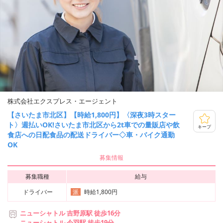
株式会社エクスプレス・エージェント
【さいたま市北区】【時給1,800円】〈深夜3時スター
ト〉週払いOK!さいたま市北区から2t車での量販店や飲
キープ
食店への日配食品の配送ドライバー◇車・バイク通勤
OK
募集情報
募集職種
給与
ドライバー
時給1,800円
派
ニューシャトル 吉野原駅 徒歩16分
ニューシャトル 今羽駅 徒歩19分