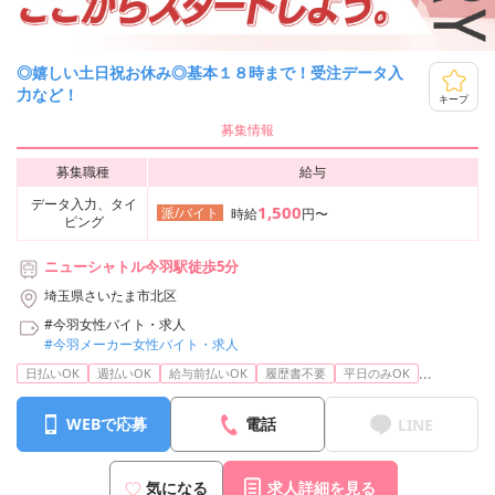
◎嬉しい土日祝お休み◎基本１８時まで！受注データ入
力など！
キープ
募集情報
募集職種
給与
データ入力、タイ
1,500
派/バイト
時給
円〜
ピング
ニューシャトル今羽駅徒歩5分
埼玉県さいたま市北区
#今羽女性バイト・求人
#今羽メーカー女性バイト・求人
...
日払いOK
週払いOK
給与前払いOK
履歴書不要
平日のみOK
WEBで応募
電話
LINE
気になる
求人詳細を見る