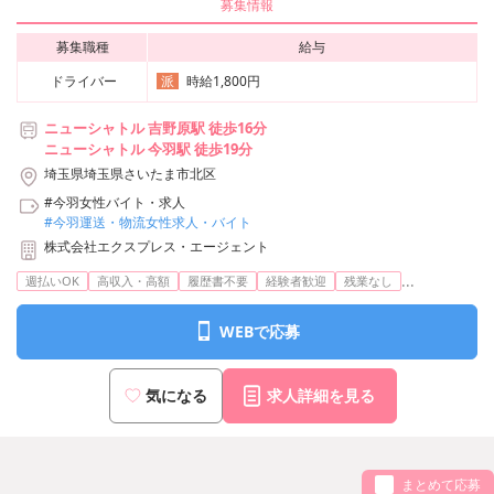
募集情報
募集職種
給与
ドライバー
時給1,800円
派
ニューシャトル 吉野原駅 徒歩16分
ニューシャトル 今羽駅 徒歩19分
埼玉県埼玉県さいたま市北区
#今羽女性バイト・求人
#今羽運送・物流女性求人・バイト
株式会社エクスプレス・エージェント
...
週払いOK
高収入・高額
履歴書不要
経験者歓迎
残業なし
WEBで応募
気になる
求人詳細を見る
まとめて応募