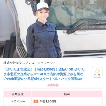
株式会社エクスプレス・エージェント
【さいたま市北区】【時給1,850円】週払いOK♪さいた
ま市北区の企業から3t〜4t車で古紙や資源ごみを回収
キープ
◇Web面談OK×早朝5時スタート×車・バイク通勤OK
募集情報
募集職種
給与
ドライバー
時給1,850円
派