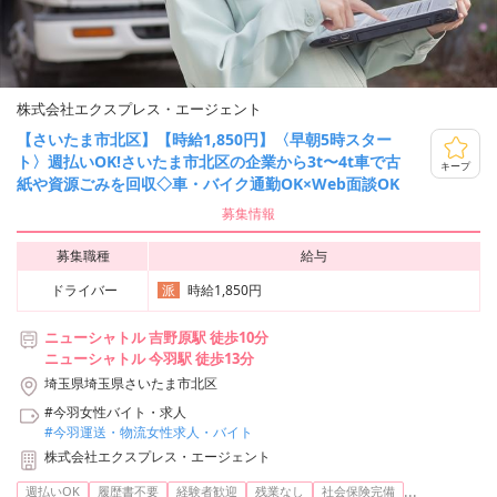
株式会社エクスプレス・エージェント
【さいたま市北区】【時給1,850円】〈早朝5時スター
ト〉週払いOK!さいたま市北区の企業から3t〜4t車で古
キープ
紙や資源ごみを回収◇車・バイク通勤OK×Web面談OK
募集情報
募集職種
給与
ドライバー
時給1,850円
派
ニューシャトル 吉野原駅 徒歩10分
ニューシャトル 今羽駅 徒歩13分
埼玉県埼玉県さいたま市北区
#今羽女性バイト・求人
#今羽運送・物流女性求人・バイト
株式会社エクスプレス・エージェント
...
週払いOK
履歴書不要
経験者歓迎
残業なし
社会保険完備