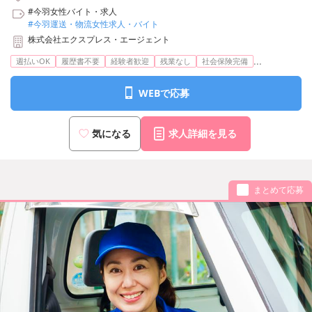
#今羽女性バイト・求人
#今羽運送・物流女性求人・バイト
株式会社エクスプレス・エージェント
...
週払いOK
履歴書不要
経験者歓迎
残業なし
社会保険完備
WEBで応募
気になる
求人詳細を見る
まとめて応募