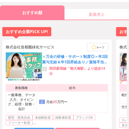
おすすめ順
新着求人
おすすめ企業PICK UP!
おすす
株式会社首都圏緑化サービス
株式
キープ
＜万全の研修・サポート制度◎＞年2回
賞与支給＆年1回昇給あり／資格手当は
最大10万円／産休・育休完備
西武新宿線「南大塚駅」より徒歩14
分
募集職種
給与
一般事務、データ
軽作
入力、タイピン
月給
25
万円〜
正
グ、経理・財務・
仕分
会計
髪型・髪色自由
未経験歓迎
経験者歓迎
ブランクOK
3ヶ
...
フリーター歓迎
友達