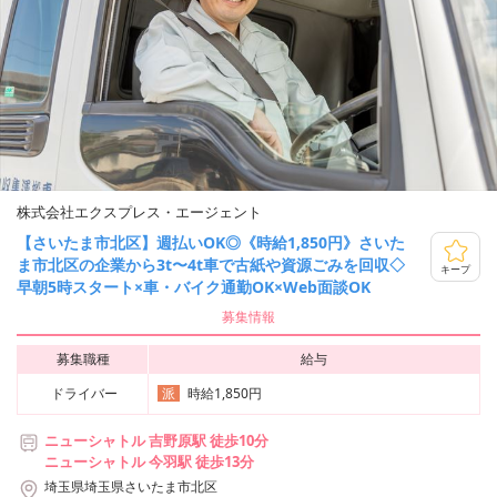
株式会社エクスプレス・エージェント
【さいたま市北区】週払いOK◎《時給1,850円》さいた
ま市北区の企業から3t〜4t車で古紙や資源ごみを回収◇
キープ
早朝5時スタート×車・バイク通勤OK×Web面談OK
募集情報
募集職種
給与
ドライバー
時給1,850円
派
ニューシャトル 吉野原駅 徒歩10分
ニューシャトル 今羽駅 徒歩13分
埼玉県埼玉県さいたま市北区