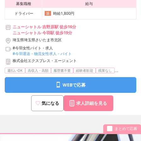
募集職種
給与
ドライバー
時給1,800円
派
ニューシャトル 吉野原駅 徒歩16分
ニューシャトル 今羽駅 徒歩19分
埼玉県埼玉県さいたま市北区
#今羽女性バイト・求人
#今羽運送・物流女性求人・バイト
株式会社エクスプレス・エージェント
...
週払いOK
高収入・高額
履歴書不要
経験者歓迎
残業なし
WEBで応募
気になる
求人詳細を見る
まとめて応募