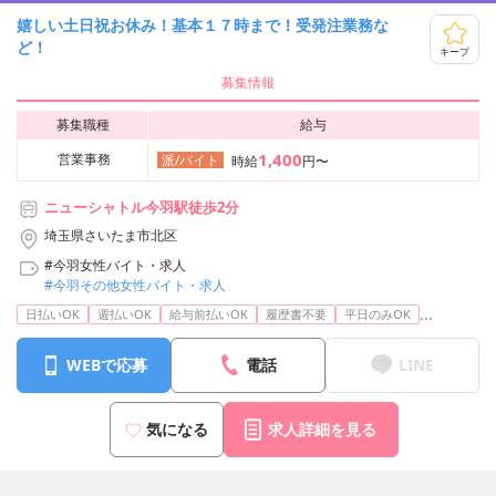
嬉しい土日祝お休み！基本１７時まで！受発注業務な
ど！
キープ
募集情報
募集職種
給与
1,400
営業事務
派/バイト
時給
円〜
ニューシャトル今羽駅徒歩2分
埼玉県さいたま市北区
#今羽女性バイト・求人
#今羽その他女性バイト・求人
...
日払いOK
週払いOK
給与前払いOK
履歴書不要
平日のみOK
WEBで応募
電話
LINE
気になる
求人詳細を見る