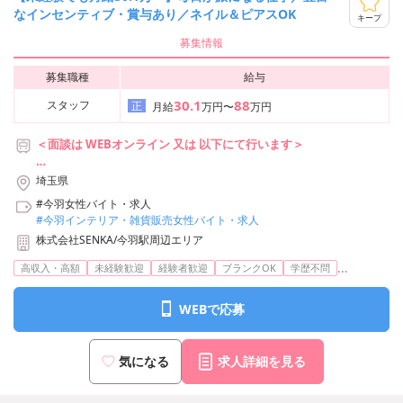
なインセンティブ・賞与あり／ネイル＆ピアスOK
キープ
募集情報
募集職種
給与
30.1
88
スタッフ
正
月給
万円〜
万円
＜面談は WEBオンライン 又は 以下にて行います＞
■株式会社SENKA 東京事務所
埼玉県
東京都中央区銀座6丁目18-2 野村不動産銀座ビル10F
#今羽女性バイト・求人
アクセス：
#今羽インテリア・雑貨販売女性バイト・求人
東京メトロ日比谷線/都営浅草線「東銀座」駅 6番出口より徒歩3
株式会社SENKA/今羽駅周辺エリア
分
東京メトロ日比谷線/丸ノ内線・銀座線「銀座」駅 A5出口より徒
...
高収入・高額
未経験歓迎
経験者歓迎
ブランクOK
学歴不問
歩7分
都営大江戸線「築地市場」駅 A3出口より徒歩3分
WEBで応募
JR「新橋」駅 銀座口より徒歩12分
気になる
求人詳細を見る