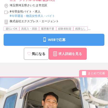
埼玉県埼玉県さいたま市北区
#今羽女性バイト・求人
#今羽運送・物流女性求人・バイト
株式会社エクスプレス・エージェント
...
週払いOK
高収入・高額
履歴書不要
経験者歓迎
残業なし
WEBで応募
気になる
求人詳細を見る
まとめて応募