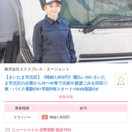
株式会社エクスプレス・エージェント
【さいたま市北区】《時給1,850円》週払いOK♪さいた
ま市北区の企業から3t〜4t車で古紙や資源ごみを回収◇
キープ
車・バイク通勤OK×早朝5時スタート×Web面談OK
募集情報
募集職種
給与
ドライバー
時給1,850円
派
ニューシャトル 吉野原駅 徒歩10分