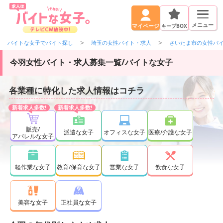
メニュー
キープBOX
マイページ
バイトな女子でバイト探し
埼玉の女性バイト・求人
さいたま市の女性バ
今羽女性バイト・求人募集一覧/バイトな女子
各業種に特化した求人情報はコチラ
販売/
派遣な女子
オフィスな女子
医療/介護な女子
アパレルな女子
軽作業な女子
教育/保育な女子
営業な女子
飲食な女子
正社員な女子
美容な女子