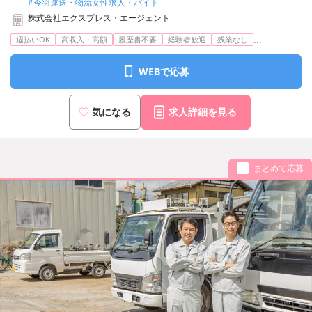
#今羽運送・物流女性求人・バイト
株式会社エクスプレス・エージェント
...
週払いOK
高収入・高額
履歴書不要
経験者歓迎
残業なし
WEBで応募
気になる
求人詳細を見る
まとめて応募