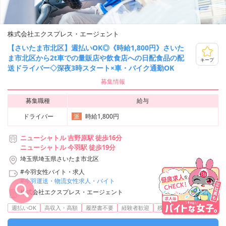
株式会社エクスプレス・エージェント
【さいたま市北区】週払いOK◎《時給1,800円》さいた
ま市北区から2t車での量販店や飲食店への日配食品の配
キープ
送ドライバー◇深夜3時スタート×車・バイク通勤OK
募集情報
募集職種
給与
ドライバー
時給1,800円
派
ニューシャトル 吉野原駅 徒歩16分
ニューシャトル 今羽駅 徒歩19分
埼玉県埼玉県さいたま市北区
#今羽女性バイト・求人
#今羽運送・物流女性求人・バイト
株式会社エクスプレス・エージェント
...
週払いOK
高収入・高額
履歴書不要
経験者歓迎
残業なし