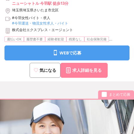
ニューシャトル 今羽駅 徒歩13分
埼玉県埼玉県さいたま市北区
#今羽女性バイト・求人
#今羽運送・物流女性求人・バイト
株式会社エクスプレス・エージェント
...
週払いOK
履歴書不要
経験者歓迎
残業なし
社会保険完備
WEBで応募
気になる
求人詳細を見る
まとめて応募