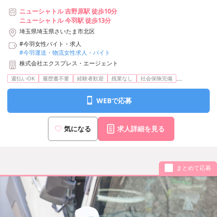
ニューシャトル 吉野原駅 徒歩10分
ニューシャトル 今羽駅 徒歩13分
埼玉県埼玉県さいたま市北区
#今羽女性バイト・求人
#今羽運送・物流女性求人・バイト
株式会社エクスプレス・エージェント
...
週払いOK
履歴書不要
経験者歓迎
残業なし
社会保険完備
WEBで応募
気になる
求人詳細を見る
まとめて応募