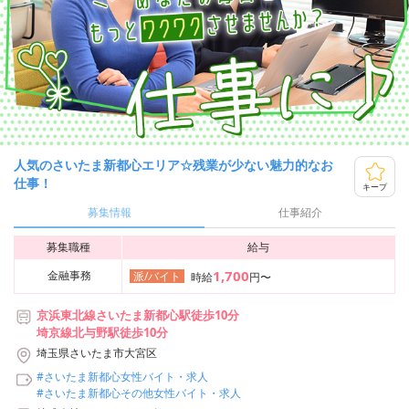
人気のさいたま新都心エリア☆残業が少ない魅力的なお
仕事！
キープ
募集情報
仕事紹介
募集職種
給与
1,700
金融事務
派/バイト
時給
円〜
京浜東北線さいたま新都心駅徒歩10分
埼京線北与野駅徒歩10分
埼玉県さいたま市大宮区
#さいたま新都心女性バイト・求人
#さいたま新都心その他女性バイト・求人