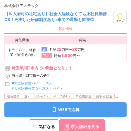
株式会社アステック
【即入居可の社宅あり】社会人経験なくても正社員勤務
OK！充実した研修制度あり♪車での通勤も歓迎◎
キープ
募集情報
募集職種
給与
25
30
正
月給
万円〜
万円
ドライバー、軽作
業・物流その他
1,500
ア/パ
時給
円〜
埼玉県川口市内での勤務となります
埼玉県川口市榛松759-1
#大宮駅女性バイト・求人
#大宮駅軽作業女性求人・バイト
...
服装自由
週2、3日からOK
平日のみOK
未経験歓迎
経験者歓迎
WEBで応募
気になる
求人詳細を見る