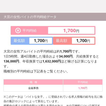
【利用可能な路
・東京メトロ東
・東京メトロ銀
大宮の女性バイトの平均時給データ
・都営浅草線 
1,700
平均時給
円
1,700
1,700
最低額
最高額
円
円
大宮の女性アルバイトの平均時給は約
1,700円
です。
1日5時間、週4日勤務した場合およそ
34,000円
、月給換算すると
136,000円
、年収換算では
1,632,000円
ほど稼げる計算になりま
す。
職種別の平均時給は下記表をご覧ください。
職 種
平均時給
金融事務
1,700円
※このデータは「バイトな女子。」に登録されている求人情報の給与を元に独
自の集計ロジックによって算出しています。
掲載中の求人の平均金額とは異なる場合があり、その正確性について保証す