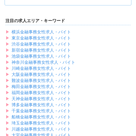
大宮は、商業地としてのにぎわいばかりではありません。
大宮は、トレンドの最先端を走るアルバイト先から、地域密着・庶民的
大宮公園や博物館・美術館など自然や文化に触れられるスポットも多い
なアルバイト先まで、いろいろな選択肢がある大都会です。
大宮は、リフレッシュや自己啓発の時間も大切にしたい方に最適。
興味があるアルバイトを探す前に、自分がどんな職場や業界に魅力を感
当サイトでは、大宮で働きたい女性におすすめの求人をピックアップし
注目の求人エリア・キーワード
じるのかを見極めることも大切ですね。
てご紹介しますので、ぜひ参考にしてください。
全国展開している有名店もあれば、こじんまりした個人経営のお店もた
▶︎
横浜金融事務女性求人・バイト
くさんある大宮。
▶︎
最先端を追いかけたい女性も、自分磨きに興味がある女性も、落ち着い
東京金融事務女性求人・バイト
た雰囲気を求める女性も、幅広いアルバイトのニーズに応えられるキャ
▶︎
渋谷金融事務女性求人・バイト
パシティが大宮にはあります。
▶︎
新宿金融事務女性求人・バイト
また、専門知識ゼロ、未経験からチャレンジできるバイト先が多いのも
▶︎
池袋金融事務女性求人・バイト
大宮の特徴です。
▶︎
神奈川金融事務女性求人・バイト
▶︎
川崎金融事務女性求人・バイト
このように、大宮には魅力的なアルバイトが多数揃っています！
▶︎
大阪金融事務女性求人・バイト
気になる求人があったら早めに応募してみてくださいね。
▶︎
難波金融事務女性求人・バイト
▶︎
梅田金融事務女性求人・バイト
▶︎
福岡金融事務女性求人・バイト
▶︎
天神金融事務女性求人・バイト
▶︎
博多金融事務女性求人・バイト
▶︎
千葉金融事務女性求人・バイト
▶︎
船橋金融事務女性求人・バイト
▶︎
埼玉金融事務女性求人・バイト
▶︎
川越金融事務女性求人・バイト
▶︎
大宮金融事務女性求人・バイト