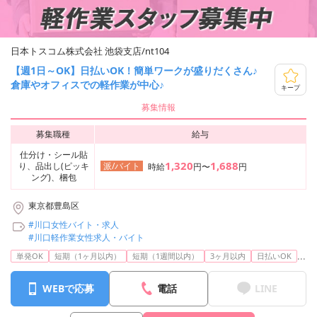
日本トスコム株式会社 池袋支店/nt104
【週1日～OK】日払いOK！簡単ワークが盛りだくさん♪
倉庫やオフィスでの軽作業が中心♪
キープ
募集情報
募集職種
給与
仕分け・シール貼
1,320
1,688
り、品出し(ピッキ
派/バイト
時給
円〜
円
ング)、梱包
東京都豊島区
#川口女性バイト・求人
#川口軽作業女性求人・バイト
...
単発OK
短期（1ヶ月以内）
短期（1週間以内）
3ヶ月以内
日払いOK
WEBで応募
電話
LINE