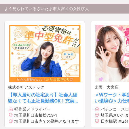
よく見られているさいたま市大宮区の女性求人
株式会社アステック
楽園 大宮店
【即入居可の社宅あり】社会人経
＜Wワーク・学
験なくても正社員勤務OK！充実し
い環境◎＞力仕
た研修制度あり♪車での通勤も歓迎
フォロー充実の
軽作業／ドライバー
パチンコ・スロ
◎
髪色自由♪[10856
フ
埼玉県川口市榛松759-1
埼玉県さいたま市
埼玉県川口市内での勤務となります
日本橋駅 車2
分