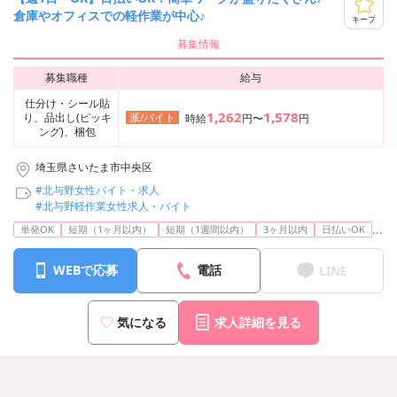
倉庫やオフィスでの軽作業が中心♪
キープ
募集情報
募集職種
給与
仕分け・シール貼
1,262
1,578
り、品出し(ピッキ
派/バイト
時給
円〜
円
ング)、梱包
埼玉県さいたま市中央区
#北与野女性バイト・求人
#北与野軽作業女性求人・バイト
...
単発OK
短期（1ヶ月以内）
短期（1週間以内）
3ヶ月以内
日払いOK
WEBで応募
電話
LINE
気になる
求人詳細を見る