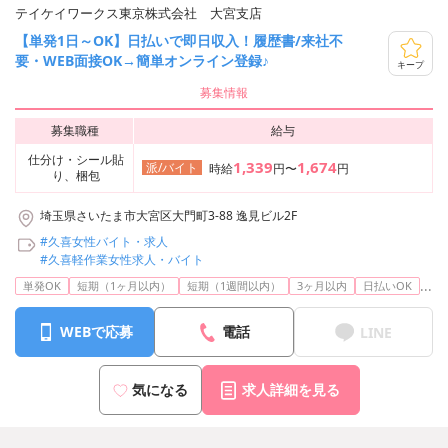
テイケイワークス東京株式会社 大宮支店
【単発1日～OK】日払いで即日収入！履歴書/来社不
要・WEB面接OK→簡単オンライン登録♪
キープ
募集情報
募集職種
給与
仕分け・シール貼
1,339
1,674
派/バイト
時給
円〜
円
り、梱包
埼玉県さいたま市大宮区大門町3-88 逸見ビル2F
#久喜女性バイト・求人
#久喜軽作業女性求人・バイト
...
単発OK
短期（1ヶ月以内）
短期（1週間以内）
3ヶ月以内
日払いOK
WEBで応募
電話
LINE
気になる
求人詳細を見る