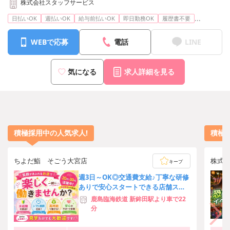
株式会社スタッフサービス
...
日払いOK
週払いOK
給与前払いOK
即日勤務OK
履歴書不要
WEBで応募
電話
LINE
気になる
求人詳細を見る
積極採用中の人気求人!
積極
ちよだ鮨 そごう大宮店
株式
キープ
週3日～OK◎交通費支給♪丁寧な研修
ありで安心スタートできる店舗スタ
ッフ募集！[11129]
鹿島臨海鉄道 新鉾田駅より車で22
分