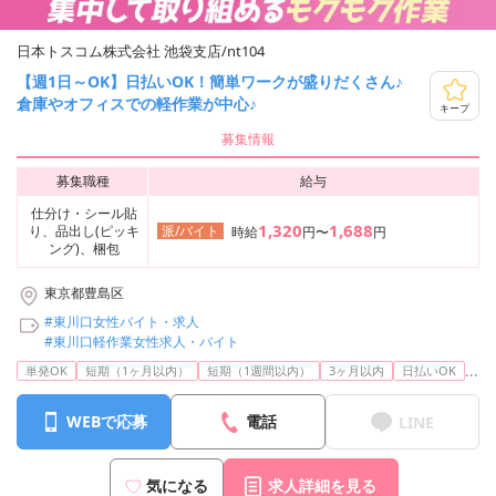
日本トスコム株式会社 池袋支店/nt104
【週1日～OK】日払いOK！簡単ワークが盛りだくさん♪
倉庫やオフィスでの軽作業が中心♪
キープ
募集情報
募集職種
給与
仕分け・シール貼
1,320
1,688
り、品出し(ピッキ
派/バイト
時給
円〜
円
ング)、梱包
東京都豊島区
#東川口女性バイト・求人
#東川口軽作業女性求人・バイト
...
単発OK
短期（1ヶ月以内）
短期（1週間以内）
3ヶ月以内
日払いOK
WEBで応募
電話
LINE
気になる
求人詳細を見る