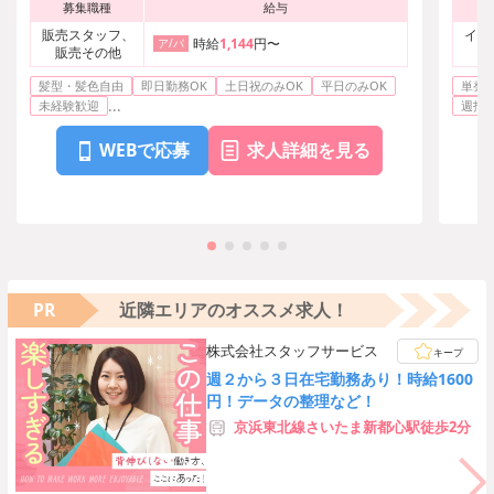
募集職種
給与
販売スタッフ、
イベ
時給
1,144
円〜
ア/パ
販売その他
髪型・髪色自由
即日勤務OK
土日祝のみOK
平日のみOK
単発O
...
未経験歓迎
週払い
WEBで応募
求人詳細を見る
PR
近隣エリアのオススメ求人！
株式会社スタッフサービス
キープ
週２から３日在宅勤務あり！時給1600
円！データの整理など！
京浜東北線さいたま新都心駅徒歩2分