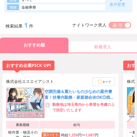
条件変更
金融事務
職種
1
ナイトワーク求人
検索結果
件
おすすめ順
新着求人
おすすめ企業PICK UP!
おすす
株式会社エスエイアシスト
株式
キープ
空調完備＆重たいもの少なめの案件豊
富！扶養内勤務・家庭都合休OK◎残業
ほぼなし♪髪型・髪色自由
勤務地は埼玉県内から希望を考慮の上
で決定いたします
募集職種
給与
軽作業・物流その
一般
派/バイト
時給
1,350
円〜
1,687
円