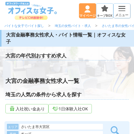
メニュー
キープBOX
マイページ
バイトな女子でバイト探し
埼玉の女性バイト・求人
さいたま市の女性バ
大宮金融事務女性求人・バイト情報一覧｜オフィスな女
子
大宮の年代別おすすめ求人
大宮の金融事務女性求人一覧
埼玉の人気の条件から求人を探す
入社祝い金あり
1日体験入社OK
さいたま市大宮区
エリア
すべて
業種