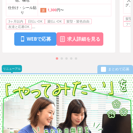
他、梱包
入
グ、
仕分け・シール貼
1,300
円〜
派
り
髪型
3ヶ月以内
日払いOK
週払いOK
髪型・髪色自由
フリ
...
友達と応募OK
WEBで応募
求人詳細を見る
リニューアル
まとめて応募