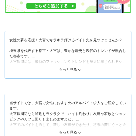
女性の夢を応援！大宮でキラキラ輝けるバイト先を見つけませんか？
埼玉県を代表する都市・大宮は、豊かな歴史と現代のトレンドが融合し
た都市です。
大宮駅周辺は、最新のファッションやトレンドを身近に感じられるショ
ッピング施設が充実。
もっと見る
美容院やカフェ、レストラン、アパレルなど女性が活躍できるバイト先
が豊富にあり、バイトを通じて人との出会いや、新しい自分を発見する
ことができます。
例えば美容系のバイトなら、最新の美容技術やトレンドに触れながら、
お客さまに喜びを提供するやりがいを実感。
当サイトでは、大宮で女性におすすめのアルバイト求人をご紹介してい
ファッションや美容に興味がある女性にとって、大宮でのバイトは選択
ます。
肢が広いだけでなく、キャリアアップのステップとしても理想的と言え
大宮駅周辺なら通勤もラクラクで、バイト終わりに友達や家族とショッ
るでしょう。
ピングやカフェ巡りも楽しめますよね。
西口・東口やエリアによって、少しずつ雰囲気が違うのも楽しいですよ
大宮でのバイトを通じて、新しい友達ができたり、将来の夢にぐっと近
ね♪
づけたりするかもしれません。
もっと見る