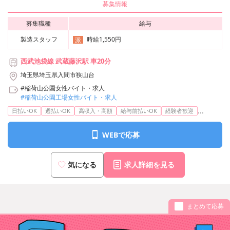
募集情報
募集職種
給与
製造スタッフ
時給1,550円
派
西武池袋線 武蔵藤沢駅 車20分
埼玉県埼玉県入間市狭山台
#稲荷山公園女性バイト・求人
#稲荷山公園工場女性バイト・求人
...
日払いOK
週払いOK
高収入・高額
給与前払いOK
経験者歓迎
WEBで応募
気になる
求人詳細を見る
まとめて応募