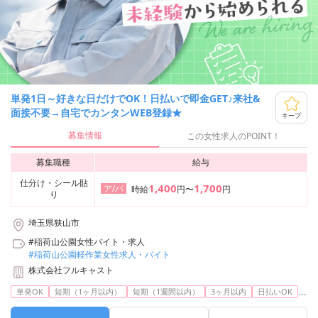
単発1日～好きな日だけでOK！日払いで即金GET♪来社&
面接不要→自宅でカンタンWEB登録★
キープ
募集情報
この女性求人のPOINT！
募集職種
給与
仕分け・シール貼
1,400
1,700
ア/パ
時給
円〜
円
り
埼玉県狭山市
#稲荷山公園女性バイト・求人
#稲荷山公園軽作業女性求人・バイト
株式会社フルキャスト
...
単発OK
短期（1ヶ月以内）
短期（1週間以内）
3ヶ月以内
日払いOK