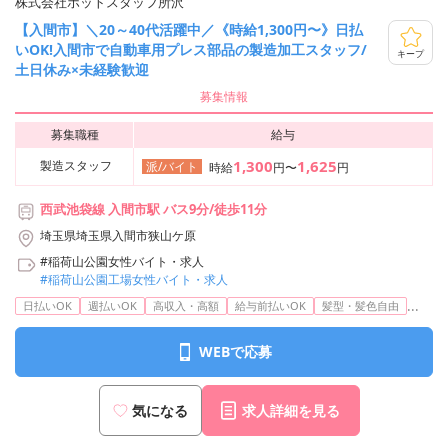
株式会社ホットスタッフ所沢
【入間市】＼20～40代活躍中／《時給1,300円〜》日払
いOK!入間市で自動車用プレス部品の製造加工スタッフ/
キープ
土日休み×未経験歓迎
募集情報
募集職種
給与
1,300
1,625
製造スタッフ
派/バイト
時給
円〜
円
西武池袋線 入間市駅 バス9分/徒歩11分
埼玉県埼玉県入間市狭山ケ原
#稲荷山公園女性バイト・求人
#稲荷山公園工場女性バイト・求人
...
日払いOK
週払いOK
高収入・高額
給与前払いOK
髪型・髪色自由
WEBで応募
気になる
求人詳細を見る