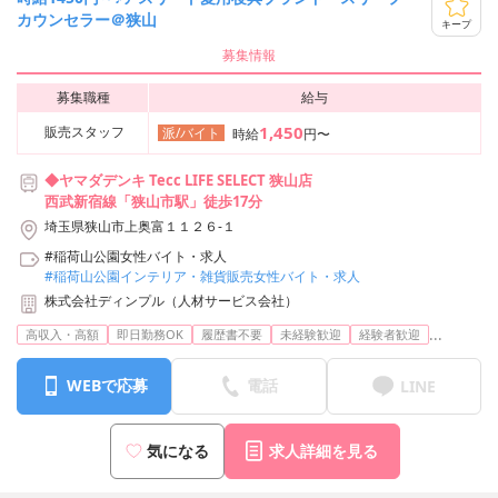
カウンセラー＠狭山
キープ
募集情報
募集職種
給与
1,450
販売スタッフ
派/バイト
時給
円〜
◆ヤマダデンキ Tecc LIFE SELECT 狭山店
西武新宿線「狭山市駅」徒歩17分
埼玉県狭山市上奥富１１２６-１
#稲荷山公園女性バイト・求人
#稲荷山公園インテリア・雑貨販売女性バイト・求人
株式会社ディンプル（人材サービス会社）
...
高収入・高額
即日勤務OK
履歴書不要
未経験歓迎
経験者歓迎
WEBで応募
電話
LINE
気になる
求人詳細を見る