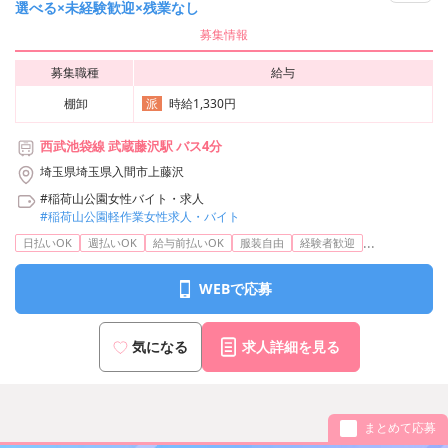
選べる×未経験歓迎×残業なし
募集情報
募集職種
給与
棚卸
時給1,330円
派
西武池袋線 武蔵藤沢駅 バス4分
埼玉県埼玉県入間市上藤沢
#稲荷山公園女性バイト・求人
#稲荷山公園軽作業女性求人・バイト
...
日払いOK
週払いOK
給与前払いOK
服装自由
経験者歓迎
WEBで応募
気になる
求人詳細を見る
まとめて応募