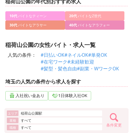
稲荷山公園の年代別おすすめ求人
10代
バイトなティーン
20代
バイトなZ世代
30代
バイトなアラサー
40代
バイトなアラフォー
稲荷山公園の女性バイト・求人一覧
人気の条件：
#日払いOK
#ネイルOK
#単発OK
#在宅ワーク
#未経験歓迎
#髪型・髪色自由
#副業・WワークOK
埼玉の人気の条件から求人を探す
入社祝い金あり
1日体験入社OK
稲荷山公園駅
エリア
すべて
業種
条件変更
すべて
職種