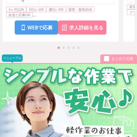
り
髪型
3ヶ月以内
日払いOK
週払いOK
髪型・髪色自由
フリ
...
友達と応募OK
WEBで応募
求人詳細を見る
リニューアル
まとめて応募