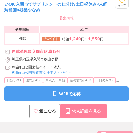
いOK!入間市でサプリメントの仕分け/土日祝休み×未経
キープ
験歓迎×残業少なめ
募集情報
募集職種
給与
1,240
1,550
棚卸
派/バイト
時給
円〜
円
西武池袋線 入間市駅 車18分
埼玉県埼玉県入間市狭山ケ原
#稲荷山公園女性バイト・求人
#稲荷山公園軽作業女性求人・バイト
...
日払いOK
週払いOK
高収入・高額
給与前払いOK
平日のみOK
WEBで応募
気になる
求人詳細を見る