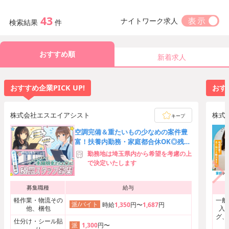
43
ナイトワーク求人
検索結果
件
おすすめ順
新着求人
おすすめ企業PICK UP!
おすす
株式会社エスエイアシスト
株式
キープ
空調完備＆重たいもの少なめの案件豊
富！扶養内勤務・家庭都合休OK◎残業
ほぼなし♪髪型・髪色自由
勤務地は埼玉県内から希望を考慮の上
で決定いたします
募集職種
給与
軽作業・物流その
一般
派/バイト
時給
1,350
円〜
1,687
円
他、梱包
入
グ、
仕分け・シール貼
1,300
円〜
派