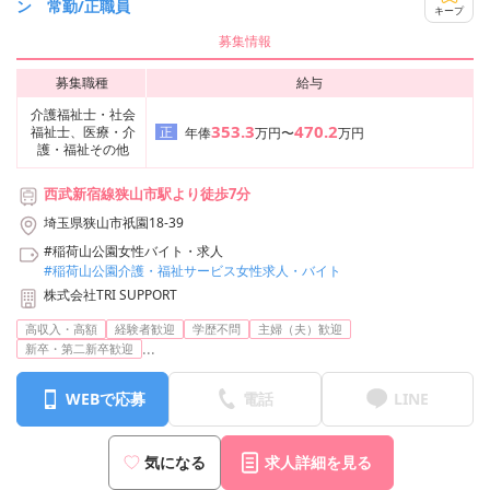
ン 常勤/正職員
キープ
募集情報
募集職種
給与
介護福祉士・社会
353.3
470.2
福祉士、医療・介
正
年俸
万円〜
万円
護・福祉その他
西武新宿線狭山市駅より徒歩7分
埼玉県狭山市祇園18-39
#稲荷山公園女性バイト・求人
#稲荷山公園介護・福祉サービス女性求人・バイト
株式会社TRI SUPPORT
高収入・高額
経験者歓迎
学歴不問
主婦（夫）歓迎
...
新卒・第二新卒歓迎
WEBで応募
電話
LINE
気になる
求人詳細を見る