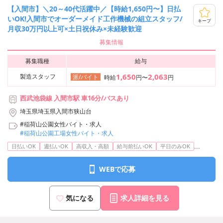
【入間市】＼20～40代活躍中／【時給1,650円〜】日払
いOK!入間市でオーダーメイド工作機械の組立スタッフ/
キープ
月収30万円以上可×土日祝休み×未経験歓迎
募集情報
募集職種
給与
1,650
2,063
製造スタッフ
派/バイト
時給
円〜
円
西武池袋線 入間市駅 車16分/バスあり
埼玉県埼玉県入間市狭山台
#稲荷山公園女性バイト・求人
#稲荷山公園工場女性バイト・求人
...
日払いOK
週払いOK
高収入・高額
給与前払いOK
平日のみOK
WEBで応募
気になる
求人詳細を見る