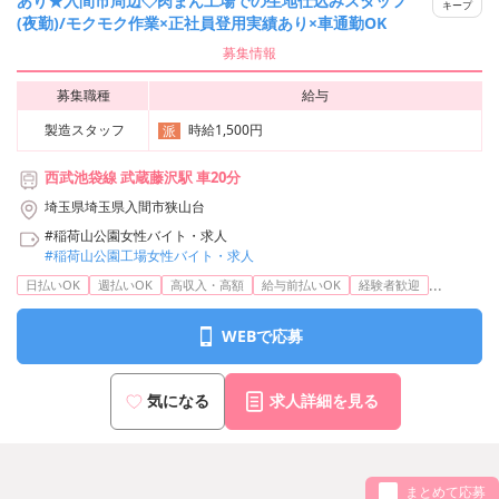
あり★入間市周辺◇肉まん工場での生地仕込みスタッフ
キープ
(夜勤)/モクモク作業×正社員登用実績あり×車通勤OK
募集情報
募集職種
給与
製造スタッフ
時給1,500円
派
西武池袋線 武蔵藤沢駅 車20分
埼玉県埼玉県入間市狭山台
#稲荷山公園女性バイト・求人
#稲荷山公園工場女性バイト・求人
...
日払いOK
週払いOK
高収入・高額
給与前払いOK
経験者歓迎
WEBで応募
気になる
求人詳細を見る
まとめて応募