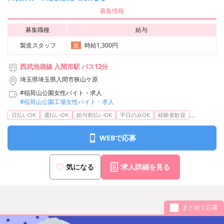
募集情報
募集職種
給与
製造スタッフ
時給1,300円
派
西武池袋線 入間市駅 バス12分
埼玉県埼玉県入間市狭山ケ原
#稲荷山公園女性バイト・求人
#稲荷山公園工場女性バイト・求人
...
日払いOK
週払いOK
給与前払いOK
平日のみOK
経験者歓迎
WEBで応募
気になる
求人詳細を見る
まとめて応募