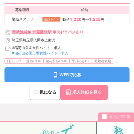
募集職種
給与
1,220
1,525
製造スタッフ
派/バイト
時給
円〜
円
西武池袋線 武蔵藤沢駅 車8分/市バスあり
埼玉県埼玉県入間市上藤沢
#稲荷山公園女性バイト・求人
#稲荷山公園工場女性バイト・求人
...
日払いOK
週払いOK
給与前払いOK
平日のみOK
経験者歓迎
WEBで応募
気になる
求人詳細を見る
まとめて応募