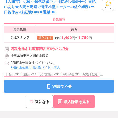
【入間市】＼20～40代活躍中／《時給1,400円〜》日払
いあり★入間市周辺で電子小型モーターの組立業務/土
キープ
日祝休み×未経験OK×車通勤OK
募集情報
募集職種
給与
1,400
1,750
製造スタッフ
派/バイト
時給
円〜
円
西武池袋線 武蔵藤沢駅 車6分/バス7分
埼玉県埼玉県入間市上藤沢
#稲荷山公園女性バイト・求人
#稲荷山公園工場女性バイト・求人
...
日払いOK
週払いOK
給与前払いOK
平日のみOK
経験者歓迎
WEBで応募
気になる
求人詳細を見る