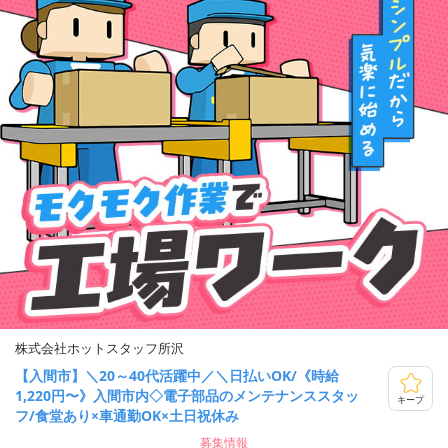
株式会社ホットスタッフ所沢
【入間市】＼20～40代活躍中／＼日払いOK/《時給
1,220円〜》入間市内◇電子部品のメンテナンススタッ
キープ
フ/食堂あり×車通勤OK×土日祝休み
募集情報