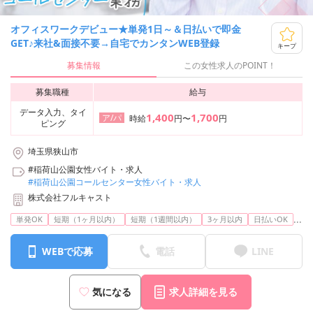
オフィスワークデビュー★単発1日～＆日払いで即金
GET♪来社&面接不要→自宅でカンタンWEB登録
キープ
募集情報
この女性求人のPOINT！
募集職種
給与
データ入力、タイ
1,400
1,700
ア/パ
時給
円〜
円
ピング
埼玉県狭山市
#稲荷山公園女性バイト・求人
#稲荷山公園コールセンター女性バイト・求人
株式会社フルキャスト
...
単発OK
短期（1ヶ月以内）
短期（1週間以内）
3ヶ月以内
日払いOK
WEBで応募
電話
LINE
気になる
求人詳細を見る