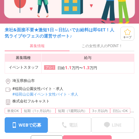
来社&面接不要★激短1日～日払いでお給料は即GET！人
気ライブやフェスの運営サポート♪
キープ
募集情報
この女性求人のPOINT！
募集職種
給与
1.1
1.3
イベントスタッフ
ア/パ
日給
万円〜
万円
埼玉県狭山市
#稲荷山公園女性バイト・求人
#稲荷山公園イベント女性バイト・求人
株式会社フルキャスト
...
単発OK
短期（1ヶ月以内）
短期（1週間以内）
3ヶ月以内
日払いOK
WEBで応募
電話
LINE