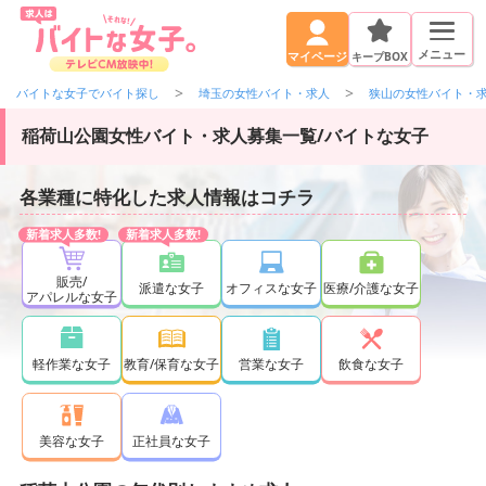
メニュー
キープBOX
マイページ
バイトな女子でバイト探し
埼玉の女性バイト・求人
狭山の女性バイト・
稲荷山公園女性バイト・求人募集一覧/バイトな女子
各業種に特化した求人情報はコチラ
販売/
派遣な女子
オフィスな女子
医療/介護な女子
アパレルな女子
軽作業な女子
教育/保育な女子
営業な女子
飲食な女子
正社員な女子
美容な女子