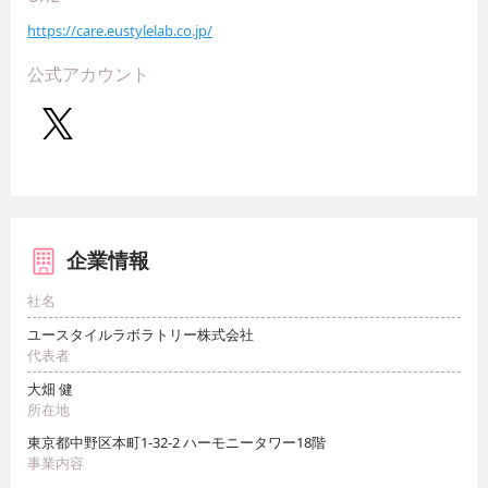
https://care.eustylelab.co.jp/
公式アカウント
企業情報
社名
ユースタイルラボラトリー株式会社
代表者
大畑 健
所在地
東京都中野区本町1-32-2 ハーモニータワー18階
事業内容