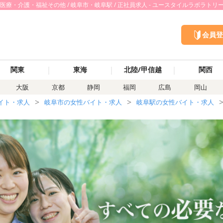
・介護・福祉その他 / 岐阜市・岐阜駅 / 正社員求人 - ユースタイルラボラトリ
会員登
｜
｜
｜
関東
東海
北陸/甲信越
関西
大阪
京都
静岡
福岡
広島
岡山
イト・求人
岐阜市の女性バイト・求人
岐阜駅の女性バイト・求人