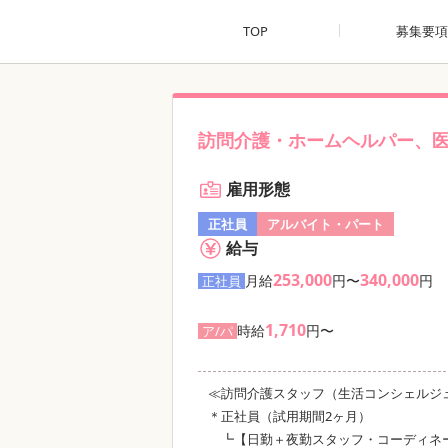
TOP
募集要項
訪問介護・ホームヘルパー、
雇用形態
正社員
アルバイト・パート
給与
253,000
340,000
月給
円〜
円
正社員
1,710
時給
円〜
ア/パ
≪訪問介護スタッフ（生活コンシェルジ
＊正社員（試用期間2ヶ月）
┗【日勤＋夜勤スタッフ・コーディネーター