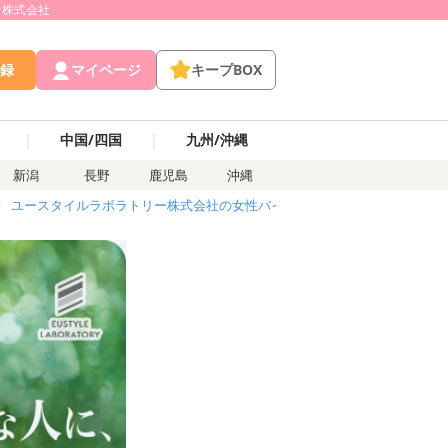
ー株式会社
録
マイページ
キープBOX
｜
｜
中国/四国
九州/沖縄
新潟
長野
鹿児島
沖縄
ユースタイルラボラトリー株式会社の女性バイト求人・アルバイト
介