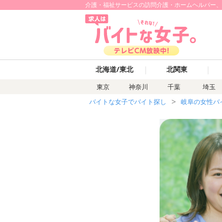
介護・福祉サービスの訪問介護・ホームヘルパー、医療
｜
｜
北海道/東北
北関東
東京
神奈川
千葉
埼玉
バイトな女子でバイト探し
岐阜の女性バ