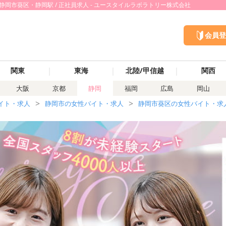
静岡市葵区・静岡駅 / 正社員求人 - ユースタイルラボラトリー株式会社
会員登
｜
｜
｜
関東
東海
北陸/甲信越
関西
大阪
京都
静岡
福岡
広島
岡山
イト・求人
静岡市の女性バイト・求人
静岡市葵区の女性バイト・求