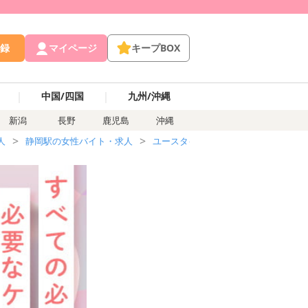
録
マイページ
キープBOX
｜
｜
中国/四国
九州/沖縄
新潟
長野
鹿児島
沖縄
人
静岡駅の女性バイト・求人
ユースタイルラボラトリー株式会社の