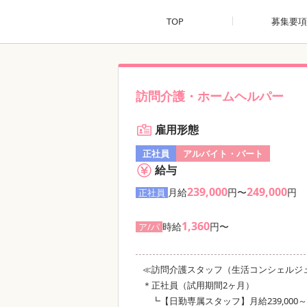
TOP
募集要項
訪問介護・ホームヘルパー
雇用形態
正社員
アルバイト・パート
給与
239,000
249,000
月給
円〜
円
正社員
1,360
時給
円〜
ア/パ
≪訪問介護スタッフ（生活コンシェルジ
＊正社員（試用期間2ヶ月）
┗【日勤専属スタッフ】月給239,000～