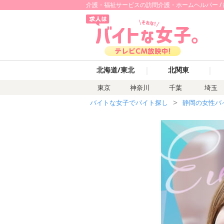
介護・福祉サービスの訪問介護・ホームヘルパー / 
｜
｜
北海道/東北
北関東
東京
神奈川
千葉
埼玉
バイトな女子でバイト探し
静岡の女性バ