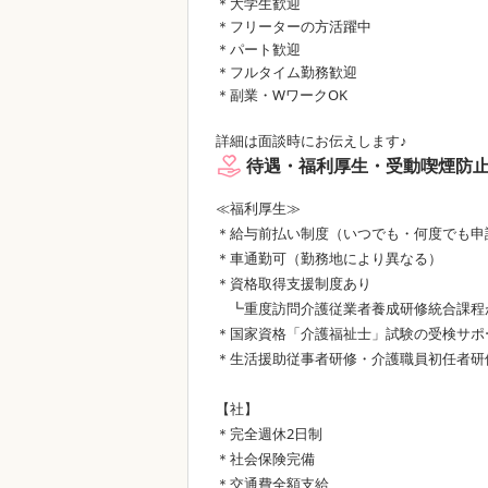
＊大学生歓迎
＊フリーターの方活躍中
＊パート歓迎
＊フルタイム勤務歓迎
＊副業・WワークOK
詳細は面談時にお伝えします♪
待遇・福利厚生・受動喫煙防
≪福利厚生≫
＊給与前払い制度（いつでも・何度でも申
＊車通勤可（勤務地により異なる）
＊資格取得支援制度あり
┗重度訪問介護従業者養成研修統合課程
＊国家資格「介護福祉士」試験の受検サポ
＊生活援助従事者研修・介護職員初任者研
【社】
＊完全週休2日制
＊社会保険完備
＊交通費全額支給