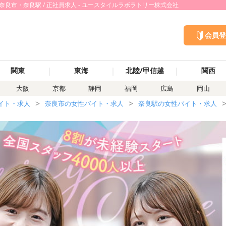
奈良市・奈良駅 / 正社員求人 - ユースタイルラボラトリー株式会社
会員登
｜
｜
｜
関東
東海
北陸/甲信越
関西
大阪
京都
静岡
福岡
広島
岡山
イト・求人
奈良市の女性バイト・求人
奈良駅の女性バイト・求人