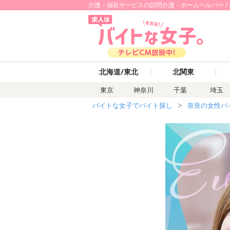
介護・福祉サービスの訪問介護・ホームヘルパー / 
｜
｜
北海道/東北
北関東
東京
神奈川
千葉
埼玉
バイトな女子でバイト探し
奈良の女性バ