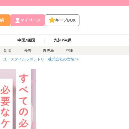
録
マイページ
キープBOX
｜
｜
中国/四国
九州/沖縄
新潟
長野
鹿児島
沖縄
ユースタイルラボラトリー株式会社の女性バイト求人・アルバイト
介