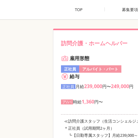
TOP
募集要項
訪問介護・ホームヘルパー
雇用形態
正社員
アルバイト・パート
給与
239,000
249,000
月給
円〜
円
正社員
1,360
時給
円〜
ア/パ
≪訪問介護スタッフ（生活コンシェルジ
＊正社員（試用期間2ヶ月）
┗【日勤専属スタッフ】月給239,000～