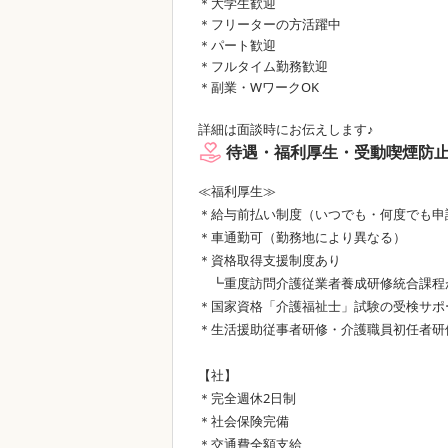
＊大学生歓迎
＊フリーターの方活躍中
＊パート歓迎
＊フルタイム勤務歓迎
＊副業・WワークOK
詳細は面談時にお伝えします♪
待遇・福利厚生・受動喫煙防
≪福利厚生≫
＊給与前払い制度（いつでも・何度でも申
＊車通勤可（勤務地により異なる）
＊資格取得支援制度あり
┗重度訪問介護従業者養成研修統合課程
＊国家資格「介護福祉士」試験の受検サポ
＊生活援助従事者研修・介護職員初任者研
【社】
＊完全週休2日制
＊社会保険完備
＊交通費全額支給