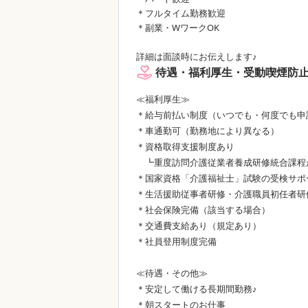
＊フルタイム勤務歓迎
＊副業・WワークOK
詳細は面談時にお伝えします♪
待遇・福利厚生・受動喫煙防
≪福利厚生≫
＊給与前払い制度（いつでも・何度でも申
＊車通勤可（勤務地により異なる）
＊資格取得支援制度あり
┗重度訪問介護従業者養成研修統合課程
＊国家資格「介護福祉士」試験の受検サポ
＊生活援助従事者研修・介護職員初任者研
＊社会保険完備（該当する場合）
＊交通費支給あり（規定あり）
＊社員登用制度完備
≪待遇・その他≫
＊安定して働ける長期間勤務♪
＊朝スタートのお仕事