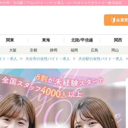
大分市・大分駅 / アルバイト・パート求人 - ユースタイルラボラトリー株式会社
会員登
｜
｜
｜
関東
東海
北陸/甲信越
関西
大阪
京都
静岡
福岡
広島
岡山
イト・求人
大分市の女性バイト・求人
大分駅の女性バイト・求人