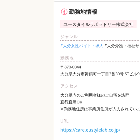
勤務地情報
ユースタイルラボラトリー株式会社
ジャンル
#大分女性バイト・求人
#大分介護・福祉
勤務地
〒870-0044
大分県大分市舞鶴町一丁目3番30号 STビル9
アクセス
大分県内のご利用者様のご自宅を訪問
直行直帰OK
※勤務地住所は事業所住所が入力されてい
URL
https://care.eustylelab.co.jp/