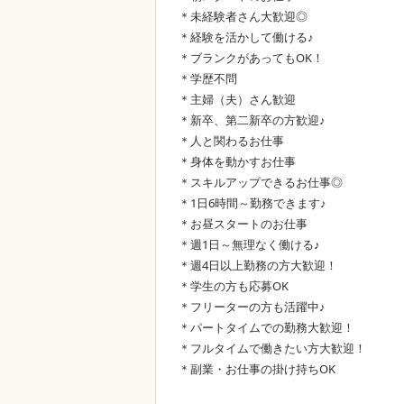
＊未経験者さん大歓迎◎
＊経験を活かして働ける♪
＊ブランクがあってもOK！
＊学歴不問
＊主婦（夫）さん歓迎
＊新卒、第二新卒の方歓迎♪
＊人と関わるお仕事
＊身体を動かすお仕事
＊スキルアップできるお仕事◎
＊1日6時間～勤務できます♪
＊お昼スタートのお仕事
＊週1日～無理なく働ける♪
＊週4日以上勤務の方大歓迎！
＊学生の方も応募OK
＊フリーターの方も活躍中♪
＊パートタイムでの勤務大歓迎！
＊フルタイムで働きたい方大歓迎！
＊副業・お仕事の掛け持ちOK