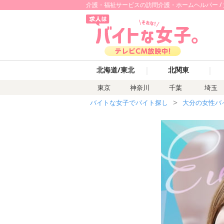
介護・福祉サービスの訪問介護・ホームヘルパー / 
｜
｜
北海道/東北
北関東
東京
神奈川
千葉
埼玉
バイトな女子でバイト探し
大分の女性バ