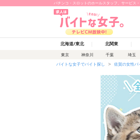
パチンコ・スロットのホールスタッフ、サービス・レジ
｜
｜
北海道/東北
北関東
東京
神奈川
千葉
埼玉
バイトな女子でバイト探し
佐賀の女性バ