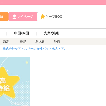
リー
録
マイページ
キープBOX
｜
｜
中国/四国
九州/沖縄
新潟
長野
鹿児島
沖縄
株式会社ケア・スリーの女性バイト求人・アルバイト
パチンコ・スロ