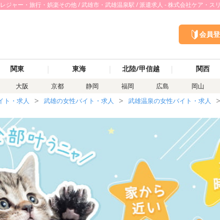
ャー・旅行・娯楽その他 / 武雄市・武雄温泉駅 / 派遣求人 - 株式会社ケア・ス
会員登
｜
｜
｜
関東
東海
北陸/甲信越
関西
大阪
京都
静岡
福岡
広島
岡山
イト・求人
武雄の女性バイト・求人
武雄温泉の女性バイト・求人