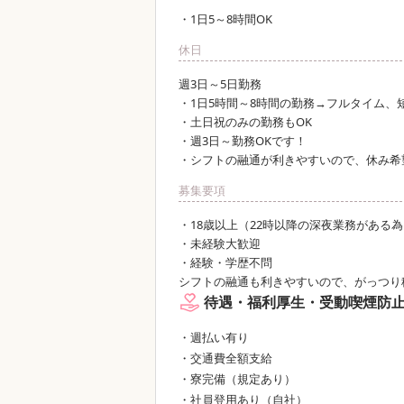
・1日5～8時間OK
休日
週3日～5日勤務
・1日5時間～8時間の勤務→フルタイム、
・土日祝のみの勤務もOK
・週3日～勤務OKです！
・シフトの融通が利きやすいので、休み希
募集要項
・18歳以上（22時以降の深夜業務がある
・未経験大歓迎
・経験・学歴不問
シフトの融通も利きやすいので、がっつり
待遇・福利厚生・受動喫煙防
・週払い有り
・交通費全額支給
・寮完備（規定あり）
・社員登用あり（自社）