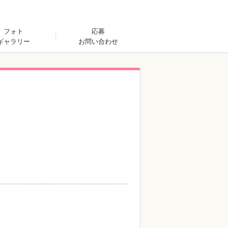
フォト
応募
ギャラリー
お問い合わせ