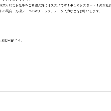
就業可能なお仕事をご希望の方にオススメです！◆１０月スタート！先輩社
類の照合、処理データのＷチェック、データ入力などをお願いします。
も相談可能です。