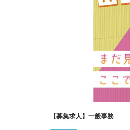
【募集求人】一般事務