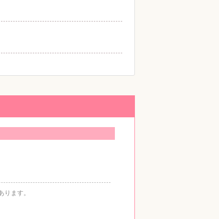
あります。