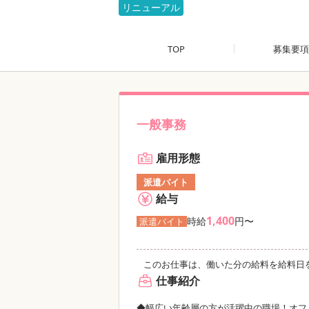
リニューアル
TOP
募集要項
一般事務
雇用形態
派遣バイト
給与
1,400
時給
円〜
派遣バイト
このお仕事は、働いた分の給料を給料日
仕事紹介
◆幅広い年齢層の方が活躍中の職場！オフ