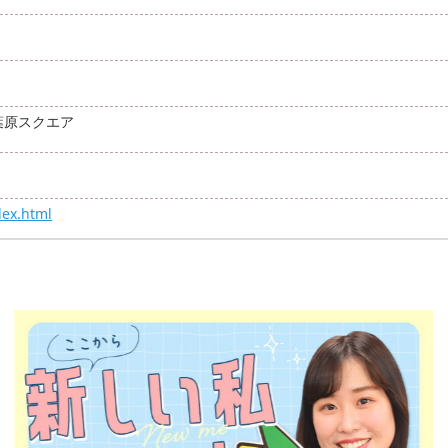
葉原スクエア
dex.html