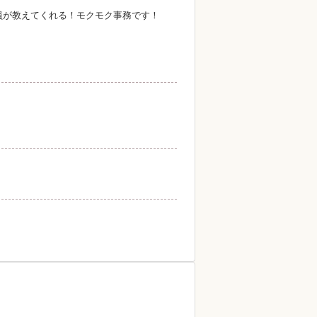
員が教えてくれる！モクモク事務です！