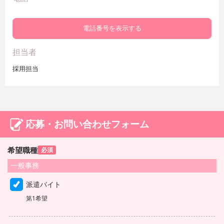
電話番号を表示する
担当者
採用担当
応募・お問い合わせフォーム
希望職種
必須
一般事務
派遣バイト
第1希望