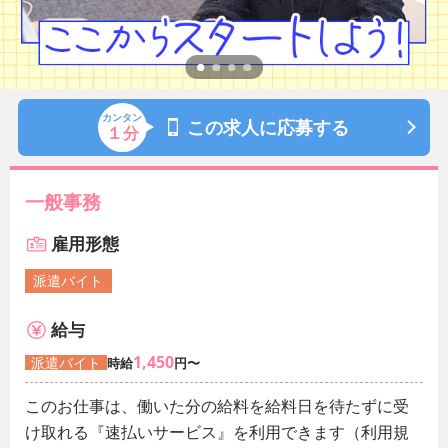
カンタン
この求人に応募する
１
分
一般事務
雇用形態
派遣バイト
給与
1,450
派遣バイト
時給
円〜
このお仕事は、働いた分の給料を給料日を待たずに受
け取れる『速払いサービス』を利用できます（利用規