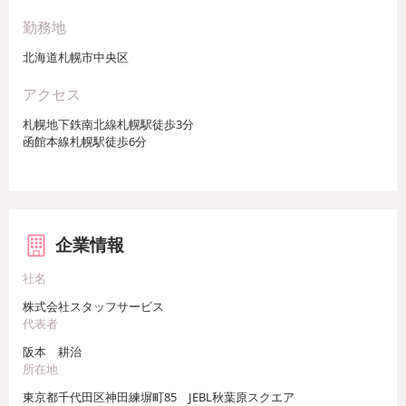
勤務地
北海道札幌市中央区
アクセス
札幌地下鉄南北線札幌駅徒歩3分
函館本線札幌駅徒歩6分
企業情報
社名
株式会社スタッフサービス
代表者
阪本 耕治
所在地
東京都千代田区神田練塀町85 JEBL秋葉原スクエア