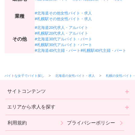
#北海道その他女性バイト・求人
業種
#札幌駅その他女性バイト・求人
#北海道20代求人・アルバイト
#札幌駅20代求人・アルバイト
その他
#北海道30代アルバイト・パート
#札幌駅30代アルバイト・パート
#北海道40代主婦・パート
#札幌駅40代主婦・パート
バイトな女子でバイト探し
北海道の女性バイト・求人
札幌の女性バイト
サイトコンテンツ
エリアから求人を探す
利用規約
プライバシーポリシー