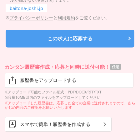
baitona-joshi.jp
※
プライバシーポリシー
と
利用規約
をご覧ください。
この求人に応募する
カンタン履歴書作成・応募と同時に送付可能！
任意
履歴書をアップロードする
※アップロード可能なファイル形式：PDF/DOCX/RTF/TXT
※容量10MB以内のファイルをアップロードしてください
※アップロードした履歴書は、応募した全ての企業に送付されますので、あら
かじめ内容のご確認をお願いいたします
スマホで簡単！履歴書を作成する