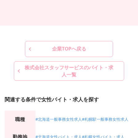
企業TOPへ戻る
株式会社スタッフサービスのバイト・求
人一覧
関連する条件で女性バイト・求人を探す
職種
#北海道一般事務女性求人
#札幌駅一般事務女性求人
勤務地
#北海道女性バイト・求人
#札幌女性バイト・求人