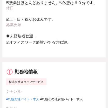
※残業はほとんどありません。※休憩は６０分です。
休日
※土・日・祝がお休みです。
募集要項
◆未経験者歓迎！
※オフィスワーク経験がある方歓迎。
勤務地情報
株式会社スタッフサービス
ジャンル
#札幌女性バイト・求人
#札幌その他女性バイト・求人