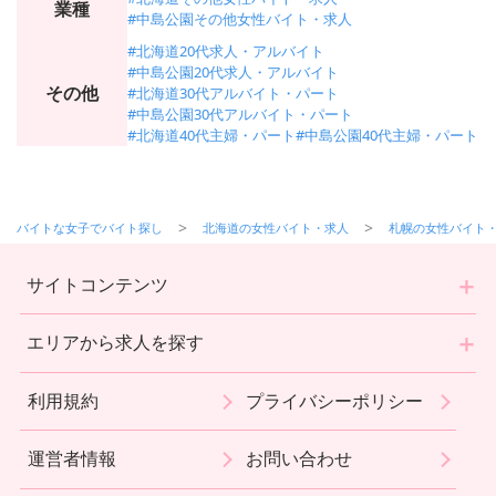
業種
#中島公園その他女性バイト・求人
#北海道20代求人・アルバイト
#中島公園20代求人・アルバイト
その他
#北海道30代アルバイト・パート
#中島公園30代アルバイト・パート
#北海道40代主婦・パート
#中島公園40代主婦・パート
バイトな女子でバイト探し
北海道の女性バイト・求人
札幌の女性バイト
サイトコンテンツ
エリアから求人を探す
利用規約
プライバシーポリシー
運営者情報
お問い合わせ