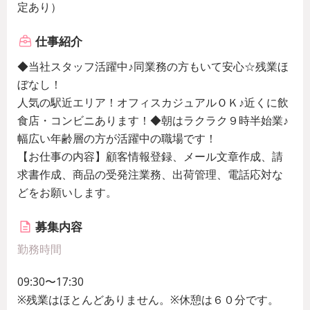
定あり）
仕事紹介
◆当社スタッフ活躍中♪同業務の方もいて安心☆残業ほ
ぼなし！
人気の駅近エリア！オフィスカジュアルＯＫ♪近くに飲
食店・コンビニあります！◆朝はラクラク９時半始業♪
幅広い年齢層の方が活躍中の職場です！
【お仕事の内容】顧客情報登録、メール文章作成、請
求書作成、商品の受発注業務、出荷管理、電話応対な
どをお願いします。
募集内容
勤務時間
09:30〜17:30
※残業はほとんどありません。※休憩は６０分です。