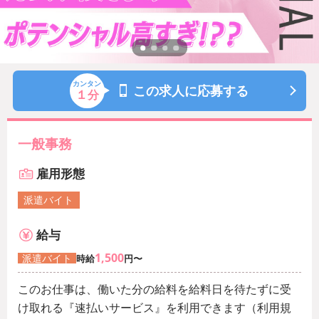
カンタン
この求人に応募する
１
分
一般事務
雇用形態
派遣バイト
給与
1,500
派遣バイト
時給
円〜
このお仕事は、働いた分の給料を給料日を待たずに受
け取れる『速払いサービス』を利用できます（利用規