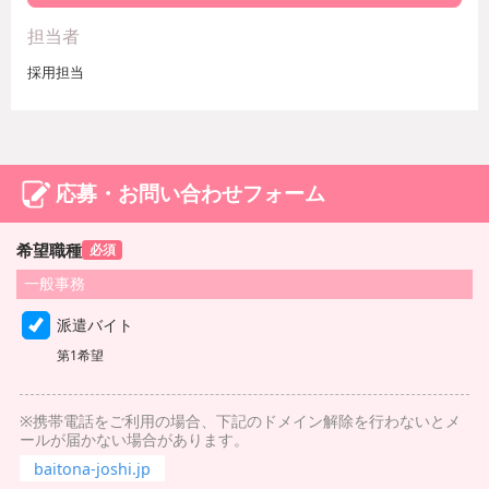
担当者
採用担当
応募・お問い合わせフォーム
希望職種
必須
一般事務
派遣バイト
第1希望
※携帯電話をご利用の場合、下記のドメイン解除を行わないとメ
ールが届かない場合があります。
baitona-joshi.jp