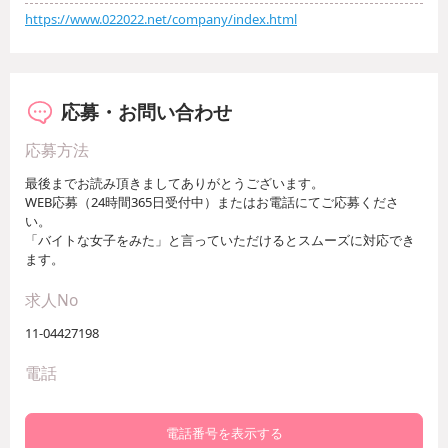
https://www.022022.net/company/index.html
応募・お問い合わせ
応募方法
最後までお読み頂きましてありがとうございます。
WEB応募（24時間365日受付中）またはお電話にてご応募くださ
い。
「バイトな女子をみた」と言っていただけるとスムーズに対応でき
ます。
求人No
11-04427198
電話
電話番号を表示する