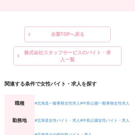
企業TOPへ戻る
株式会社スタッフサービスのバイト・求
人一覧
関連する条件で女性バイト・求人を探す
職種
#北海道一般事務女性求人
#中島公園一般事務女性求人
勤務地
#北海道女性バイト・求人
#中島公園女性バイト・求人
#北海道その他女性バイト・求人