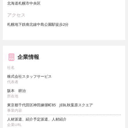
北海道札幌市中央区
アクセス
札幌地下鉄南北線中島公園駅徒歩2分
企業情報
社名
株式会社スタッフサービス
代表者
阪本 耕治
所在地
東京都千代田区神田練塀町85 JEBL秋葉原スクエア
事業内容
人材派遣、紹介予定派遣、人材紹介
企業URL