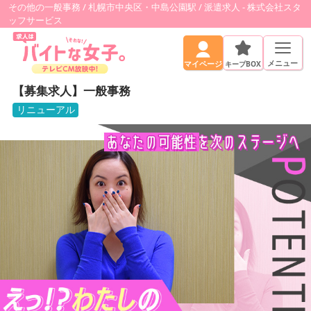
その他の一般事務 / 札幌市中央区・中島公園駅 / 派遣求人 - 株式会社スタ
ッフサービス
メニュー
キープBOX
マイページ
【募集求人】一般事務
リニューアル