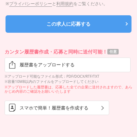
※
プライバシーポリシー
と
利用規約
をご覧ください。
この求人に応募する
カンタン履歴書作成・応募と同時に送付可能！
任意
履歴書をアップロードする
※アップロード可能なファイル形式：PDF/DOCX/RTF/TXT
※容量10MB以内のファイルをアップロードしてください
※アップロードした履歴書は、応募した全ての企業に送付されますので、あら
かじめ内容のご確認をお願いいたします
スマホで簡単！履歴書を作成する