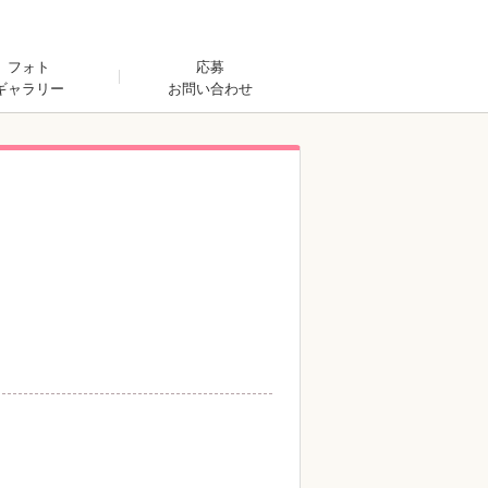
フォト
応募
ギャラリー
お問い合わせ