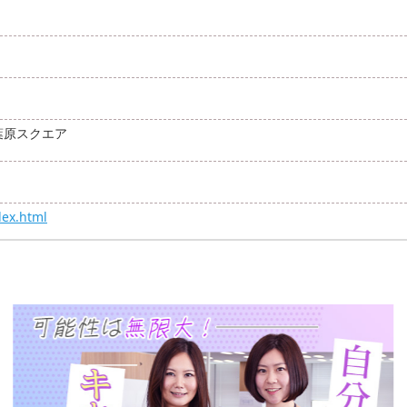
葉原スクエア
dex.html