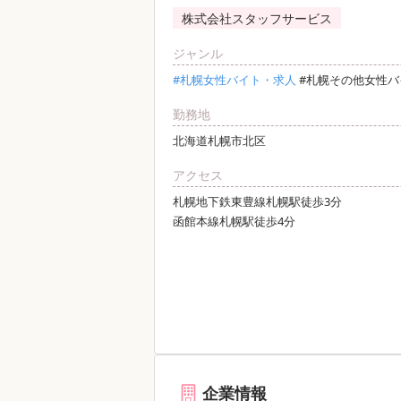
株式会社スタッフサービス
ジャンル
#札幌女性バイト・求人
#札幌その他女性バ
勤務地
北海道札幌市北区
アクセス
札幌地下鉄東豊線札幌駅徒歩3分
函館本線札幌駅徒歩4分
企業情報