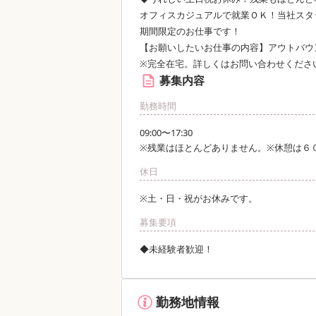
オフィスカジュアルで就業ＯＫ！当社スタ
期間限定のお仕事です！
【お願いしたいお仕事の内容】アウトバウ
※完全在宅。詳しくはお問い合わせくださ
募集内容
勤務時間
09:00〜17:30
※残業はほとんどありません。※休憩は６
休日
※土・日・祝がお休みです。
募集要項
◆未経験者歓迎！
勤務地情報