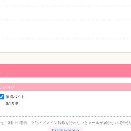
ム
テレオペ
派遣バイト
第1希望
話をご利用の場合、下記のドメイン解除を行わないとメールが届かない場合が
baitona-joshi.jp