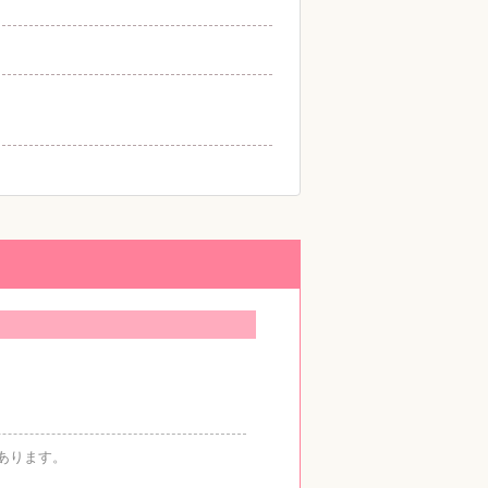
あります。