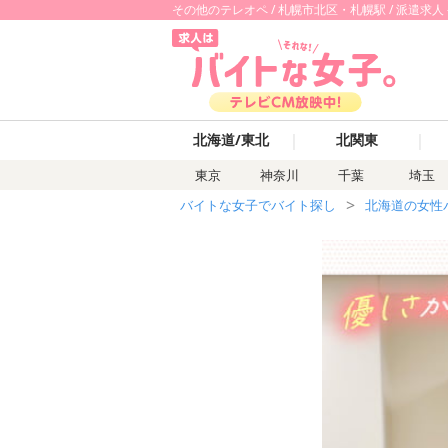
その他のテレオペ / 札幌市北区・札幌駅 / 派遣求人
｜
｜
北海道/東北
北関東
東京
神奈川
千葉
埼玉
バイトな女子でバイト探し
北海道の女性