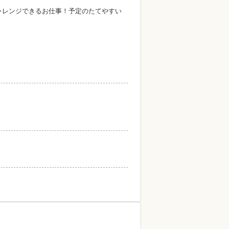
ャレンジできるお仕事！予定のたてやすい