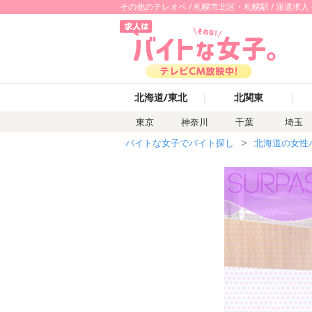
その他のテレオペ / 札幌市北区・札幌駅 / 派遣求人
｜
｜
北海道/東北
北関東
東京
神奈川
千葉
埼玉
バイトな女子でバイト探し
北海道の女性