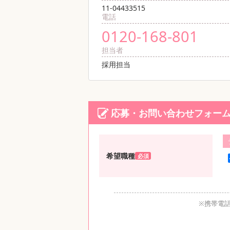
11-04433515
電話
0120-168-801
担当者
採用担当
応募・お問い合わせフォー
希望職種
必須
※携帯電