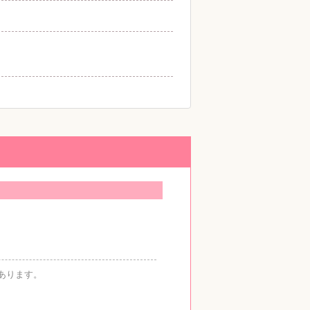
あります。