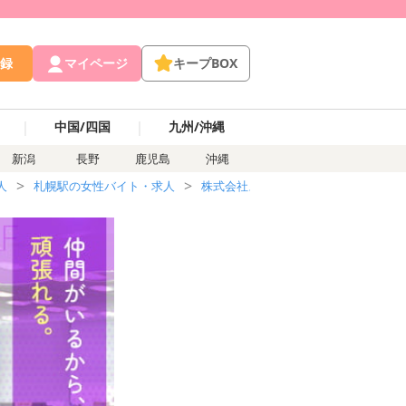
録
マイページ
キープBOX
｜
｜
中国/四国
九州/沖縄
新潟
長野
鹿児島
沖縄
人
札幌駅の女性バイト・求人
株式会社スタッフサービスの女性バイ