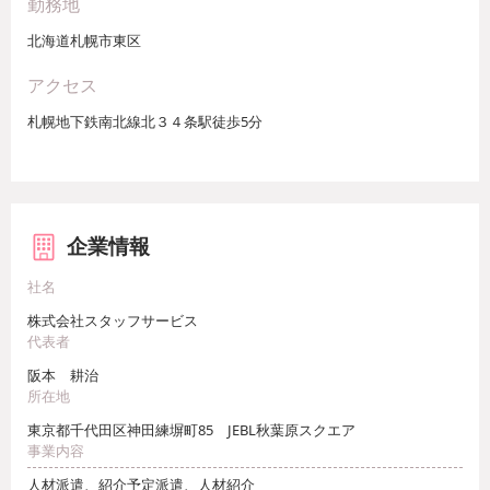
勤務地
北海道札幌市東区
アクセス
札幌地下鉄南北線北３４条駅徒歩5分
企業情報
社名
株式会社スタッフサービス
代表者
阪本 耕治
所在地
東京都千代田区神田練塀町85 JEBL秋葉原スクエア
事業内容
人材派遣、紹介予定派遣、人材紹介