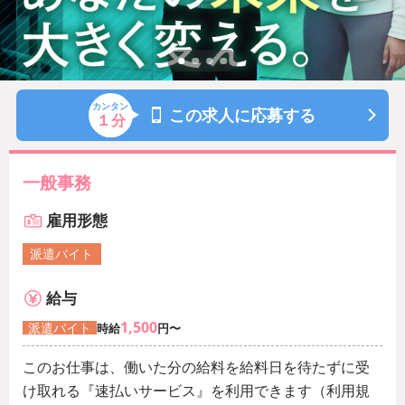
カンタン
この求人に応募する
１
分
一般事務
雇用形態
派遣バイト
給与
1,500
派遣バイト
時給
円〜
このお仕事は、働いた分の給料を給料日を待たずに受
け取れる『速払いサービス』を利用できます（利用規