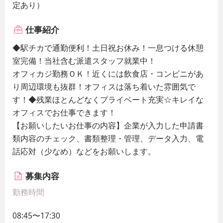
定あり）
仕事紹介
◆駅チカで通勤便利！土日祝お休み！一息つける休憩
室完備！当社含む派遣スタッフ就業中！
オフィカジ勤務ＯＫ！近くには飲食店・コンビニがあ
り周辺環境も抜群！オフィスは落ち着いた雰囲気で
す！◆残業ほとんどなくプライベート充実☆キレイな
オフィスでお仕事できます！
【お願いしたいお仕事の内容】企業が入力した申請書
類内容のチェック、書類整理・管理、データ入力、電
話応対（少なめ）などをお願いします。
募集内容
勤務時間
08:45〜17:30