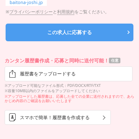
baitona-joshi.jp
※
プライバシーポリシー
と
利用規約
をご覧ください。
この求人に応募する
カンタン履歴書作成・応募と同時に送付可能！
任意
履歴書をアップロードする
※アップロード可能なファイル形式：PDF/DOCX/RTF/TXT
※容量10MB以内のファイルをアップロードしてください
※アップロードした履歴書は、応募した全ての企業に送付されますので、あら
かじめ内容のご確認をお願いいたします
スマホで簡単！履歴書を作成する