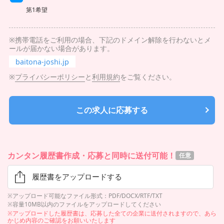
第1希望
※携帯電話をご利用の場合、下記のドメイン解除を行わないとメ
ールが届かない場合があります。
baitona-joshi.jp
※
プライバシーポリシー
と
利用規約
をご覧ください。
この求人に応募する
カンタン履歴書作成・応募と同時に送付可能！
任意
履歴書をアップロードする
※アップロード可能なファイル形式：PDF/DOCX/RTF/TXT
※容量10MB以内のファイルをアップロードしてください
※アップロードした履歴書は、応募した全ての企業に送付されますので、あら
かじめ内容のご確認をお願いいたします