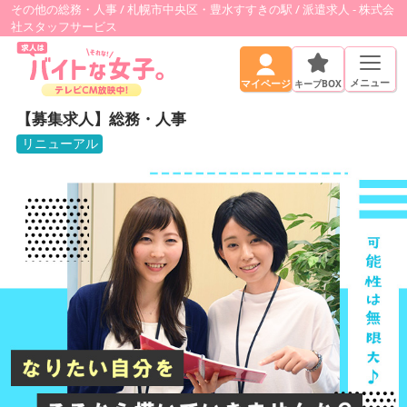
その他の総務・人事 / 札幌市中央区・豊水すすきの駅 / 派遣求人 - 株式会
社スタッフサービス
メニュー
キープBOX
マイページ
【募集求人】総務・人事
リニューアル