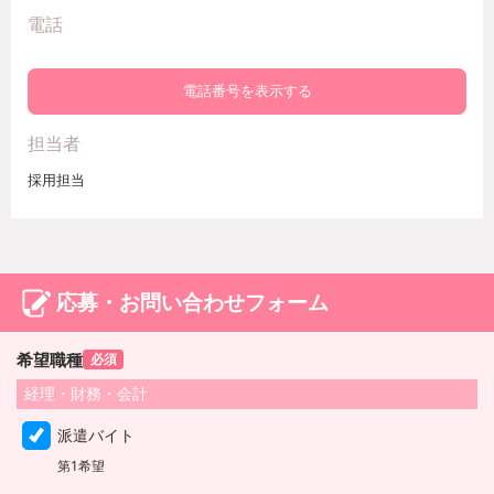
電話
電話番号を表示する
担当者
採用担当
応募・お問い合わせフォーム
希望職種
必須
経理・財務・会計
派遣バイト
第1希望