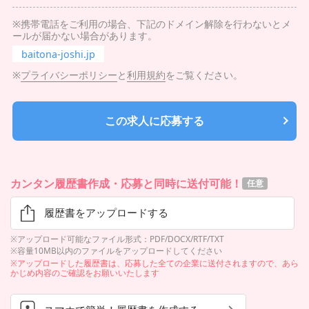
※携帯電話をご利用の場合、下記のドメイン解除を行わないとメ
ールが届かない場合があります。
baitona-joshi.jp
※
プライバシーポリシー
と
利用規約
をご覧ください。
この求人に応募する
カンタン履歴書作成・応募と同時に送付可能！
任意
履歴書をアップロードする
※アップロード可能なファイル形式：PDF/DOCX/RTF/TXT
※容量10MB以内のファイルをアップロードしてください
※アップロードした履歴書は、応募した全ての企業に送付されますので、あら
かじめ内容のご確認をお願いいたします