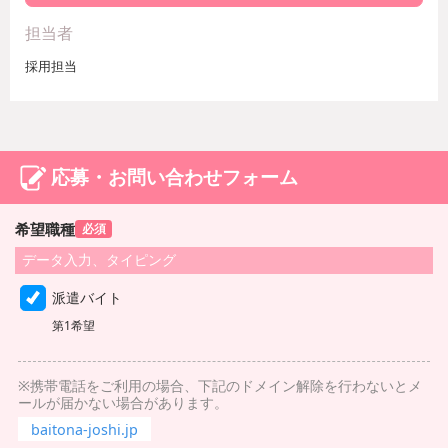
担当者
採用担当
応募・お問い合わせフォーム
希望職種
必須
データ入力、タイピング
派遣バイト
第1希望
※携帯電話をご利用の場合、下記のドメイン解除を行わないとメ
ールが届かない場合があります。
baitona-joshi.jp