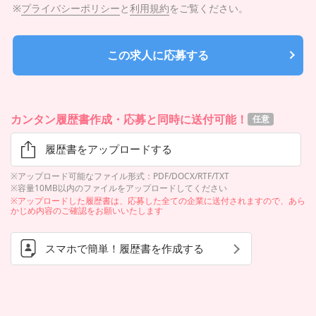
※
プライバシーポリシー
と
利用規約
をご覧ください。
この求人に応募する
カンタン履歴書作成・応募と同時に送付可能！
任意
履歴書をアップロードする
※アップロード可能なファイル形式：PDF/DOCX/RTF/TXT
※容量10MB以内のファイルをアップロードしてください
※アップロードした履歴書は、応募した全ての企業に送付されますので、あら
かじめ内容のご確認をお願いいたします
スマホで簡単！履歴書を作成する