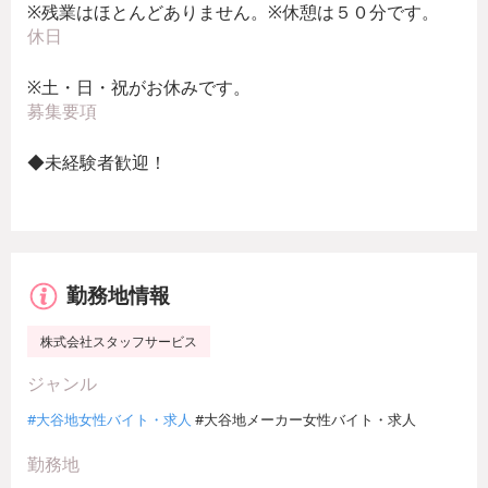
※残業はほとんどありません。※休憩は５０分です。
休日
※土・日・祝がお休みです。
募集要項
◆未経験者歓迎！
勤務地情報
株式会社スタッフサービス
ジャンル
#大谷地女性バイト・求人
#大谷地メーカー女性バイト・求人
勤務地