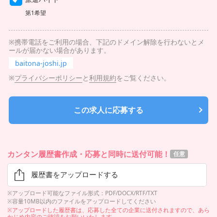
第1希望
※携帯電話をご利用の場合、下記のドメイン解除を行わないとメ
ールが届かない場合があります。
baitona-joshi.jp
※
プライバシーポリシー
と
利用規約
をご覧ください。
この求人に応募する
カンタン履歴書作成・応募と同時に送付可能！
任意
履歴書をアップロードする
※アップロード可能なファイル形式：PDF/DOCX/RTF/TXT
※容量10MB以内のファイルをアップロードしてください
※アップロードした履歴書は、応募した全ての企業に送付されますので、あら
かじめ内容のご確認をお願いいたします