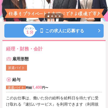
カンタン
この求人に応募する
１
分
経理・財務・会計
雇用形態
派遣バイト
給与
1,400
派遣バイト
時給
円〜
このお仕事は、働いた分の給料を給料日を待たずに受
け取れる『速払いサービス』を利用できます（利用規