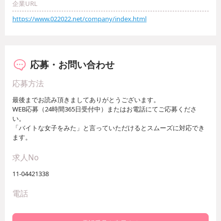
企業URL
https://www.022022.net/company/index.html
応募・お問い合わせ
応募方法
最後までお読み頂きましてありがとうございます。
WEB応募（24時間365日受付中）またはお電話にてご応募くださ
い。
「バイトな女子をみた」と言っていただけるとスムーズに対応でき
ます。
求人No
11-04421338
電話