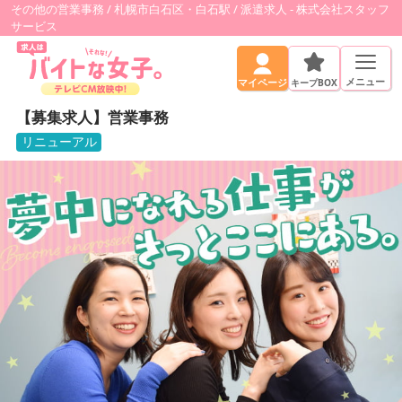
その他の営業事務 / 札幌市白石区・白石駅 / 派遣求人 - 株式会社スタッフ
サービス
メニュー
キープBOX
マイページ
【募集求人】営業事務
リニューアル