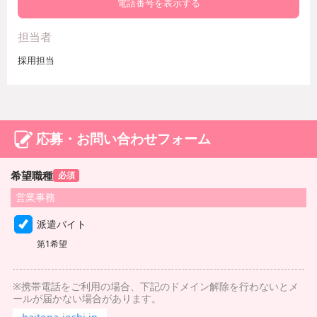
電話番号を表示する
担当者
採用担当
応募・お問い合わせフォーム
希望職種
必須
営業事務
派遣バイト
第1希望
※携帯電話をご利用の場合、下記のドメイン解除を行わないとメ
ールが届かない場合があります。