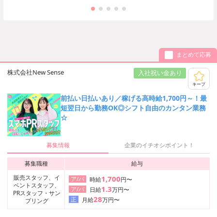
まとめて応募
株式会社New Sense
入社祝い金あり
キープ
前払い日払いあり／稼げる高時給1,700円～！最
短翌日から勤務OK◎シフト自由のカンタン業務
☆
募集情報
企業のイチオシポイント！
募集職種
給与
販売スタッフ、イ
1,700
ア/パ
時給
円〜
ベントスタッフ、
1.3
ア/パ
日給
万円〜
PRスタッフ・サン
28
正
月給
万円〜
プリング