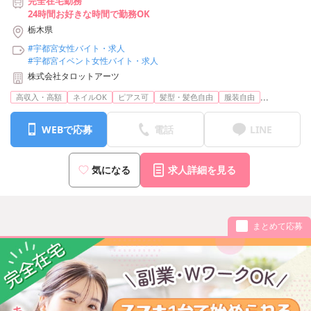
完全在宅勤務
24時間お好きな時間で勤務OK
栃木県
#宇都宮女性バイト・求人
#宇都宮イベント女性バイト・求人
株式会社タロットアーツ
...
高収入・高額
ネイルOK
ピアス可
髪型・髪色自由
服装自由
WEBで応募
電話
LINE
気になる
求人詳細を見る
まとめて応募