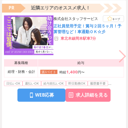
PR
近隣エリアのオススメ求人！
株式会社スタッフサービス
キープ
正社員登用予定！賞与２回５ヶ月！予
算管理など！車通勤ＯＫ☆彡
東北本線岡本駅車7分
募集職種
給与
1,400
経理・財務・会計
派/バイト
時給
円〜
...
日払いOK
週払いOK
給与前払いOK
即日勤務OK
履歴書不要
WEB応募
求人詳細を見る