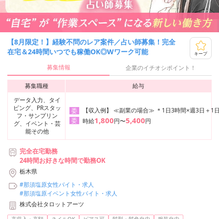
【8月限定！】経験不問のレア案件／占い師募集！完全
在宅＆24時間いつでも稼働OK◎Wワーク可能
キープ
募集情報
企業のイチオシポイント！
募集職種
給与
データ入力、タイ
ピング、PRスタッ
【収入例】 ≪副業の場合≫ ＊1日3時間×週3日＋1日
委
フ・サンプリン
1,800
5,400
委
時給
円〜
円
グ、イベント・芸
能その他
完全在宅勤務
24時間お好きな時間で勤務OK
栃木県
#那須塩原女性バイト・求人
#那須塩原イベント女性バイト・求人
株式会社タロットアーツ
高収入・高額
ネイルOK
ピアス可
髪型・髪色自由
服装自由