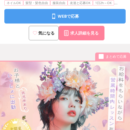
...
ネイルOK
髪型・髪色自由
服装自由
友達と応募OK
1日2h～OK
WEBで応募
気になる
求人詳細を見る
まとめて応募