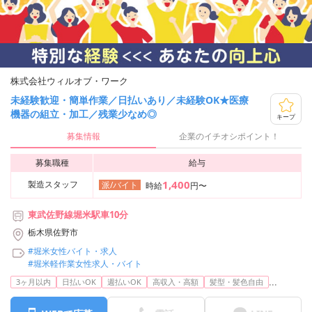
株式会社ウィルオブ・ワーク
未経験歓迎・簡単作業／日払いあり／未経験OK★医療
機器の組立・加工／残業少なめ◎
キープ
募集情報
企業のイチオシポイント！
募集職種
給与
1,400
製造スタッフ
派/バイト
時給
円〜
東武佐野線堀米駅車10分
栃木県佐野市
#堀米女性バイト・求人
#堀米軽作業女性求人・バイト
...
3ヶ月以内
日払いOK
週払いOK
高収入・高額
髪型・髪色自由