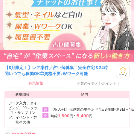
【8月限定！】レア案件／占い師募集！完全在宅＆24時
間いつでも稼働OK◎資格不要♪Wワーク可能
キープ
募集情報
企業のイチオシポイント！
募集職種
給与
データ入力、タイ
ピング、PRスタッ
【収入例】 ≪副業の場合≫ ＊1日3時間×週3日＋1日
委
フ・サンプリン
1,800
5,400
委
時給
円〜
円
グ、イベント・芸
能その他