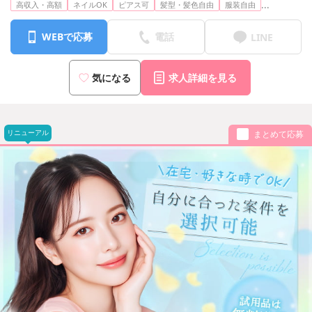
...
高収入・高額
ネイルOK
ピアス可
髪型・髪色自由
服装自由
WEBで応募
電話
LINE
気になる
求人詳細を見る
リニューアル
まとめて応募