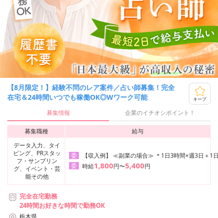
【8月限定！】経験不問のレア案件／占い師募集！完全
在宅＆24時間いつでも稼働OK◎Wワーク可能
キープ
募集情報
企業のイチオシポイント！
募集職種
給与
データ入力、タイ
ピング、PRスタッ
【収入例】 ≪副業の場合≫ ＊1日3時間×週3日＋1日
委
フ・サンプリン
1,800
5,400
委
時給
円〜
円
グ、イベント・芸
能その他
完全在宅勤務
24時間お好きな時間で勤務OK
栃木県