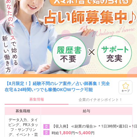
【8月限定！】経験不問のレア案件／占い師募集！完全
在宅＆24時間いつでも稼働OK◎Wワーク可能
キープ
募集情報
企業のイチオシポイント！
募集職種
給与
データ入力、タイ
ピング、PRスタッ
【収入例】 ≪副業の場合≫ ＊1日3時間×週3日＋1日
委
フ・サンプリン
1,800
5,400
委
時給
円〜
円
グ、イベント・芸