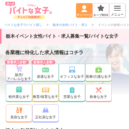
メニュー
キープBOX
マイページ
バイトな女子でバイト探し
栃木の女性バイト・求人
イベントの女性バイ
栃木イベント女性バイト・求人募集一覧/バイトな女子
各業種に特化した求人情報はコチラ
販売/
派遣な女子
オフィスな女子
医療/介護な女子
アパレルな女子
軽作業な女子
教育/保育な女子
営業な女子
飲食な女子
正社員な女子
美容な女子