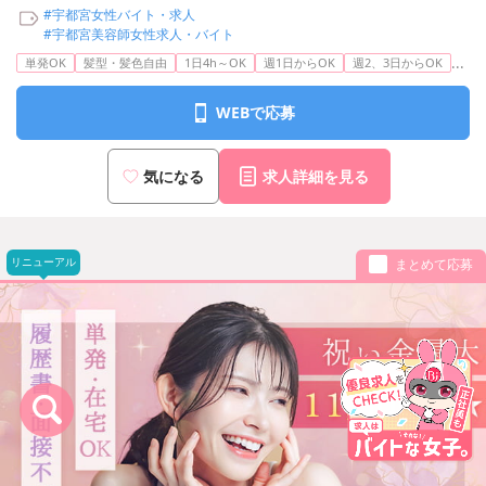
#宇都宮女性バイト・求人
#宇都宮美容師女性求人・バイト
...
単発OK
髪型・髪色自由
1日4h～OK
週1日からOK
週2、3日からOK
WEBで応募
気になる
求人詳細を見る
リニューアル
まとめて応募