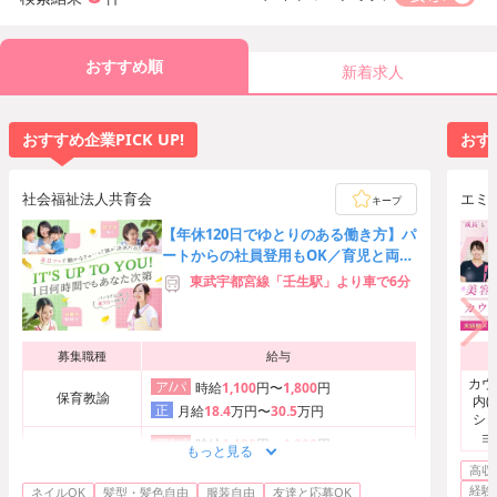
おすすめ順
新着求人
おすすめ企業PICK UP!
おすす
社会福祉法人共育会
エミ
キープ
【年休120日でゆとりのある働き方】パ
ートからの社員登用もOK／育児と両立
しやすい環境を整えています
東武宇都宮線「壬生駅」より車で6分
募集職種
給与
カウ
ア/パ
時給
1,100
円〜
1,800
円
保育教諭
内(
正
月給
18.4
万円〜
30.5
万円
ショ
ョ
ア/パ
時給
1,100
円〜
1,800
円
もっと見る
保育士
ト・
正
月給
18.4
万円〜
30.5
万円
高収
エス
経験
ネイルOK
髪型・髪色自由
服装自由
友達と応募OK