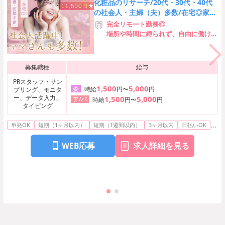
化粧品のリサーチ/20代・30代・40代
の社会人・主婦（夫）多数/在宅◎家事
や通勤の合間に出来る♪
完全リモート勤務◎
場所や時間に縛られず、自由に働けま
す
募集職種
給与
PRスタッフ・サン
1,500
5,000
委
時給
円〜
円
プリング、モニタ
ー、データ入力、
1,500
5,000
ア/パ
時給
円〜
円
タイピング
...
単発OK
短期（1ヶ月以内）
短期（1週間以内）
3ヶ月以内
日払いOK
WEB応募
求人詳細を見る