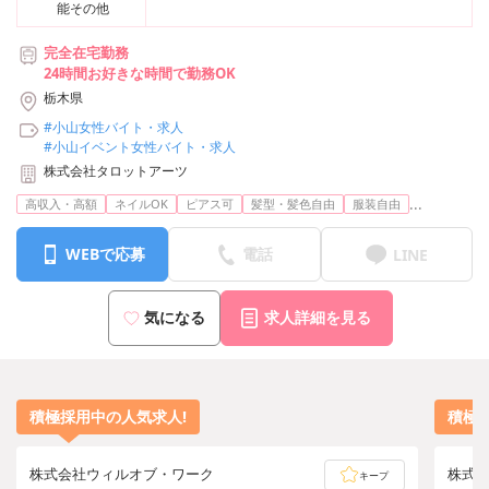
能その他
完全在宅勤務
24時間お好きな時間で勤務OK
栃木県
#小山女性バイト・求人
#小山イベント女性バイト・求人
株式会社タロットアーツ
...
高収入・高額
ネイルOK
ピアス可
髪型・髪色自由
服装自由
WEBで応募
電話
LINE
気になる
求人詳細を見る
積極採用中の人気求人!
積極
株式会社ウィルオブ・ワーク
株式
キープ