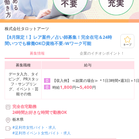
株式会社タロットアーツ
【8月限定！】レア案件／占い師募集！完全在宅＆24時
間いつでも稼働OK◎資格不要♪Wワーク可能
キープ
募集情報
企業のイチオシポイント！
募集職種
給与
データ入力、タイ
ピング、PRスタッ
【収入例】 ≪副業の場合≫ ＊1日3時間×週3日＋1日
委
フ・サンプリン
1,800
5,400
委
時給
円〜
円
グ、イベント・芸
能その他
完全在宅勤務
24時間お好きな時間で勤務OK
栃木県
#足利市女性バイト・求人
#足利市イベント女性バイト・求人