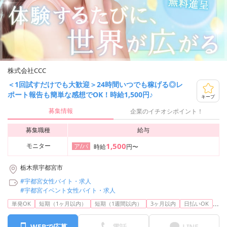
株式会社CCC
＜1回試すだけでも大歓迎＞24時間いつでも稼げる◎レ
ポート報告も簡単な感想でOK！時給1,500円♪
キープ
募集情報
企業のイチオシポイント！
募集職種
給与
1,500
モニター
ア/パ
時給
円〜
栃木県宇都宮市
#宇都宮女性バイト・求人
#宇都宮イベント女性バイト・求人
...
単発OK
短期（1ヶ月以内）
短期（1週間以内）
3ヶ月以内
日払いOK
WEBで応募
電話
LINE