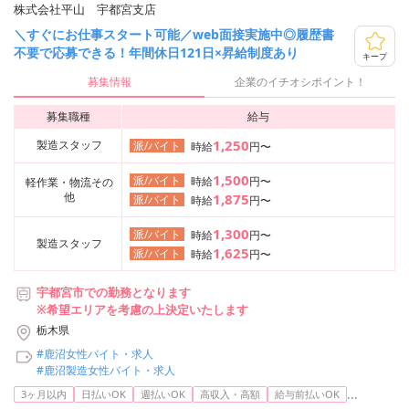
株式会社平山 宇都宮支店
＼すぐにお仕事スタート可能／web面接実施中◎履歴書
不要で応募できる！年間休日121日×昇給制度あり
キープ
募集情報
企業のイチオシポイント！
募集職種
給与
1,250
製造スタッフ
派/バイト
時給
円〜
1,500
派/バイト
時給
円〜
軽作業・物流その
他
1,875
派/バイト
時給
円〜
1,300
派/バイト
時給
円〜
製造スタッフ
1,625
派/バイト
時給
円〜
宇都宮市での勤務となります
※希望エリアを考慮の上決定いたします
栃木県
#鹿沼女性バイト・求人
#鹿沼製造女性バイト・求人
...
3ヶ月以内
日払いOK
週払いOK
高収入・高額
給与前払いOK