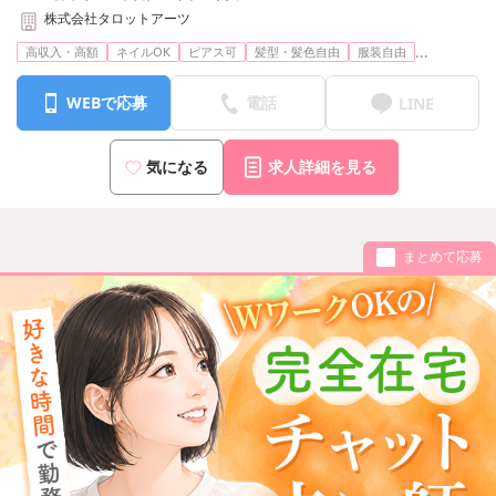
株式会社タロットアーツ
...
高収入・高額
ネイルOK
ピアス可
髪型・髪色自由
服装自由
WEBで応募
電話
LINE
気になる
求人詳細を見る
まとめて応募