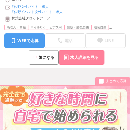
#佐野女性バイト・求人
#佐野イベント女性バイト・求人
株式会社タロットアーツ
...
高収入・高額
ネイルOK
ピアス可
髪型・髪色自由
服装自由
WEBで応募
電話
LINE
気になる
求人詳細を見る
まとめて応募