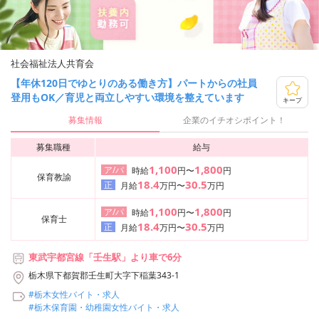
社会福祉法人共育会
【年休120日でゆとりのある働き方】パートからの社員
登用もOK／育児と両立しやすい環境を整えています
キープ
募集情報
企業のイチオシポイント！
募集職種
給与
1,100
1,800
ア/パ
時給
円〜
円
保育教諭
18.4
30.5
正
月給
万円〜
万円
1,100
1,800
ア/パ
時給
円〜
円
保育士
18.4
30.5
正
月給
万円〜
万円
東武宇都宮線「壬生駅」より車で6分
栃木県下都賀郡壬生町大字下稲葉343-1
#栃木女性バイト・求人
#栃木保育園・幼稚園女性バイト・求人