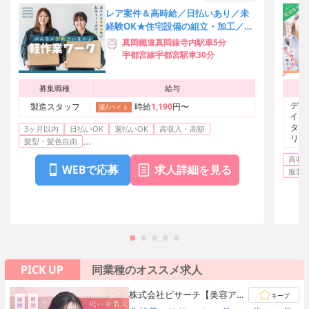
レア案件＆高時給／日払いあり／未
経験OK★住宅設備の組立・加工／土
日祝休み◎
真岡鐵道真岡線寺内駅車5分
宇都宮線宇都宮駅車30分
募集職種
給与
デー
製造スタッフ
時給
1,190
円〜
派/バイト
イピ
タッ
3ヶ月以内
日払いOK
週払いOK
高収入・高額
リン
...
髪型・髪色自由
ト・
高収
WEBで応募
求人詳細を見る
服装
PICK UP
同業種のオススメ求人
株式会社ビサーチ【美容アン
キープ
ケートモニターのお仕事】