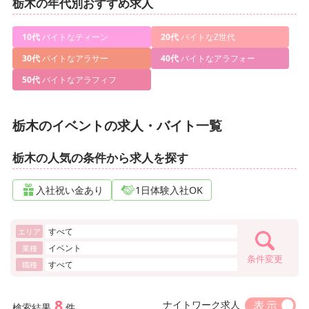
栃木の年代別おすすめ求人
10代
バイトなティーン
20代
バイトなZ世代
30代
バイトなアラサー
40代
バイトなアラフォー
50代
バイトなアラフィフ
栃木のイベントの求人・バイト一覧
栃木の人気の条件から求人を探す
入社祝い金あり
1日体験入社OK
すべて
エリア
イベント
業種
条件変更
すべて
職種
8
ナイトワーク求人
検索結果
件