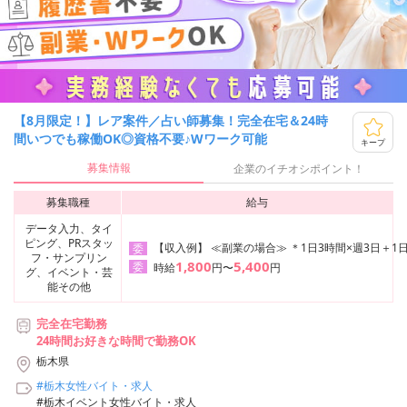
【8月限定！】レア案件／占い師募集！完全在宅＆24時
間いつでも稼働OK◎資格不要♪Wワーク可能
キープ
募集情報
企業のイチオシポイント！
募集職種
給与
データ入力、タイ
ピング、PRスタッ
【収入例】 ≪副業の場合≫ ＊1日3時間×週3日＋1日
委
フ・サンプリン
1,800
5,400
委
時給
円〜
円
グ、イベント・芸
能その他
完全在宅勤務
24時間お好きな時間で勤務OK
栃木県
#栃木女性バイト・求人
#栃木イベント女性バイト・求人