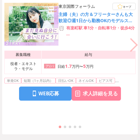
東京国際フォーラム
キープ
主婦（夫）の方＆フリーターさんも大
歓迎◎週1日から勤務OKのモデルスタ
ッフ募集！日払い＆短期OK♪[14328]
有楽町駅 車1分・自転車1分・徒歩4分
【利用可能な路線】
・東京メトロ有楽町線 有楽町駅
・JR山手線 有楽町駅
募集職種
給与
・JR京浜東北線 有楽町駅
役者・エキスト
1.7
5
ア/パ
日給
万円〜
万円
ラ・モデル
...
単発OK
短期（1ヶ月以内）
日払いOK
ネイルOK
ピアス可
WEB応募
求人詳細を見る