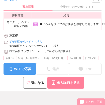
募集情報
企業のイチオシポイント！
募集職種
給与
モニター、イベン
◆いろんなタイプのお仕事を用意しております！ ◎コス
委
ト・芸能その他
東京都
#秋葉原女性バイト・求人
#秋葉原キャンペーン女性バイト・求人
株式会社クラウドワーカー【ご自宅でのお仕事】
...
単発OK
短期（1ヶ月以内）
短期（1週間以内）
3ヶ月以内
日払いOK
WEBで応募
電話
LINE
気になる
求人詳細を見る
まとめて応募