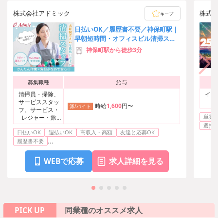
株式会社アドミック
株式
キープ
日払いOK／履歴書不要／神保町駅｜
早朝短時間・オフィスビル清掃スタ
ッフ
神保町駅から徒歩3分
募集職種
給与
清掃員・掃除、
イベ
サービススタッ
時給
1,600
円〜
派/バイト
フ、サービス・
単発O
レジャー・旅
行・娯楽その他
週払い
日払いOK
週払いOK
高収入・高額
友達と応募OK
...
履歴書不要
WEBで応募
求人詳細を見る
PICK UP
同業種のオススメ求人