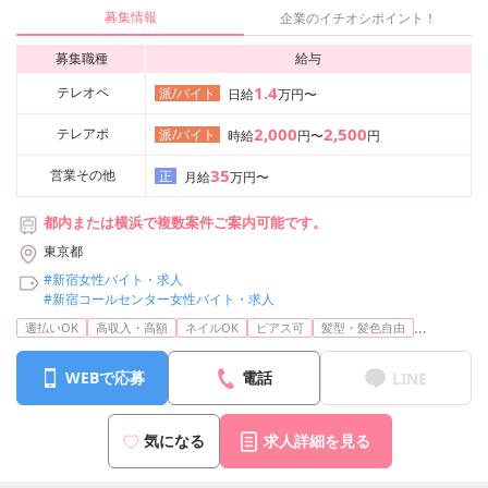
募集情報
企業のイチオシポイント！
募集職種
給与
1.4
テレオペ
派/バイト
日給
万円〜
2,000
2,500
テレアポ
派/バイト
時給
円〜
円
35
営業その他
正
月給
万円〜
都内または横浜で複数案件ご案内可能です。
東京都
#新宿女性バイト・求人
#新宿コールセンター女性バイト・求人
...
週払いOK
高収入・高額
ネイルOK
ピアス可
髪型・髪色自由
WEBで応募
電話
LINE
気になる
求人詳細を見る