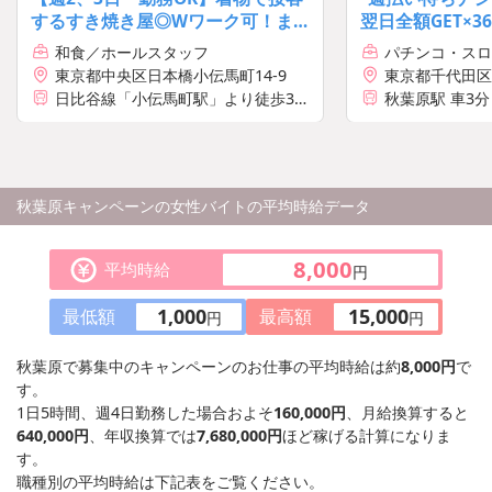
するすき焼き屋◎Wワーク可！ま
翌日全額GET×36
かないあり☆交通費全額支給♪
和食／ホールスタッフ
パチンコ・スロ
フ
東京都中央区日本橋小伝馬町14-9
東京都千代田区
日比谷線「小伝馬町駅」より徒歩3分
秋葉原駅 車3
JR総武快速線「馬喰町駅」より徒歩5
分
分
都営新宿線「馬喰横山駅」より徒歩5
【利用可能な路
分
・JR京浜東北線
都営浅草線「東日本橋駅」より徒歩
・JR総武線 秋
秋葉原キャンペーンの女性バイトの平均時給データ
10分
・JR山手線 秋
・つくばエクス
・東京メトロ日
8,000
平均時給
円
1,000
15,000
最低額
最高額
円
円
秋葉原で募集中のキャンペーンのお仕事の平均時給は約
8,000円
で
す。
1日5時間、週4日勤務した場合およそ
160,000円
、月給換算すると
640,000円
、年収換算では
7,680,000円
ほど稼げる計算になりま
す。
職種別の平均時給は下記表をご覧ください。