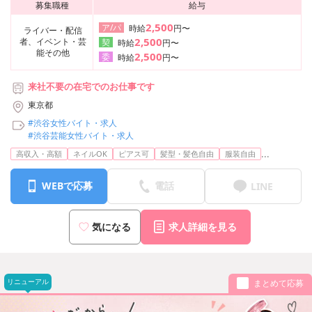
募集職種
給与
2,500
ア/パ
時給
円〜
ライバー・配信
2,500
者、イベント・芸
契
時給
円〜
能その他
2,500
委
時給
円〜
来社不要の在宅でのお仕事です
東京都
#渋谷女性バイト・求人
#渋谷芸能女性バイト・求人
...
高収入・高額
ネイルOK
ピアス可
髪型・髪色自由
服装自由
WEBで応募
電話
LINE
気になる
求人詳細を見る
リニューアル
まとめて応募