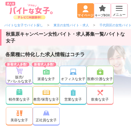
メニュー
キープBOX
マイページ
バイトな女子でバイト探し
東京の女性バイト・求人
千代田区の女性バイ
秋葉原キャンペーン女性バイト・求人募集一覧/バイトな
女子
各業種に特化した求人情報はコチラ
販売/
派遣な女子
オフィスな女子
医療/介護な女子
アパレルな女子
軽作業な女子
教育/保育な女子
営業な女子
飲食な女子
正社員な女子
美容な女子