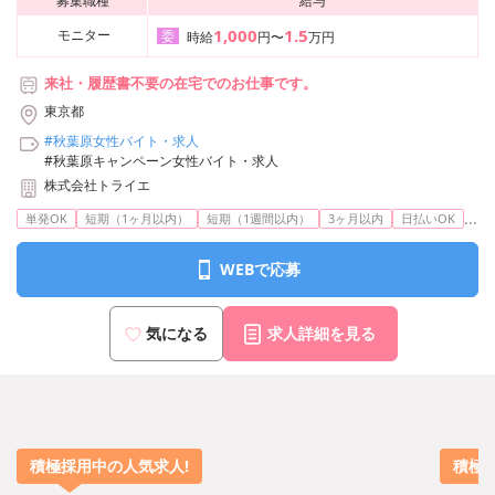
募集職種
給与
1,000
1.5
モニター
委
時給
円〜
万円
来社・履歴書不要の在宅でのお仕事です。
東京都
#秋葉原女性バイト・求人
#秋葉原キャンペーン女性バイト・求人
株式会社トライエ
...
単発OK
短期（1ヶ月以内）
短期（1週間以内）
3ヶ月以内
日払いOK
WEBで応募
気になる
求人詳細を見る
積極採用中の人気求人!
積極