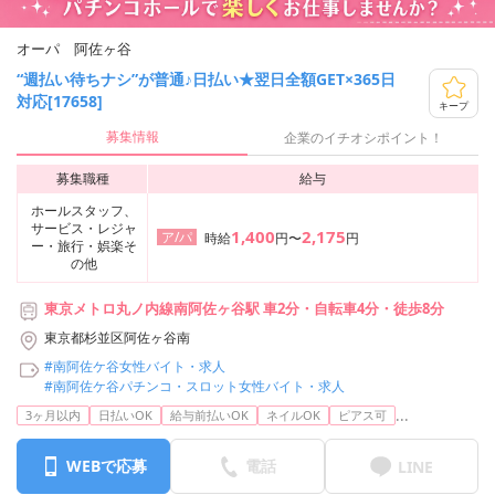
オーパ 阿佐ヶ谷
“週払い待ちナシ”が普通♪日払い★翌日全額GET×365日
対応[17658]
キープ
募集情報
企業のイチオシポイント！
募集職種
給与
ホールスタッフ、
サービス・レジャ
1,400
2,175
ア/パ
時給
円〜
円
ー・旅行・娯楽そ
の他
東京メトロ丸ノ内線南阿佐ヶ谷駅 車2分・自転車4分・徒歩8分
東京都杉並区阿佐ヶ谷南
#南阿佐ケ谷女性バイト・求人
#南阿佐ケ谷パチンコ・スロット女性バイト・求人
...
3ヶ月以内
日払いOK
給与前払いOK
ネイルOK
ピアス可
WEBで応募
電話
LINE