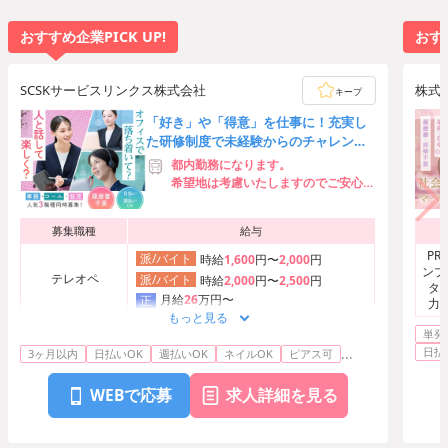
おすすめ企業PICK UP!
おすす
SCSKサービスリンクス株式会社
株式
キープ
お仕
「好き」や「得意」を仕事に！充実し
た研修制度で未経験からのチャレンジ
を応援◎交通費全額支給♪
都内勤務になります。
希望地は考慮いたしますのでご安心く
ださい
募集職種
給与
P
派/バイト
時給
1,600
円〜
2,000
円
ンプ
テレオペ
派/バイト
時給
2,000
円〜
2,500
円
タ
月給
26
万円〜
正
力
もっと見る
派/バイト
時給
1,500
円〜
2,000
円
単発
一般事務
派/バイト
時給
1,800
円〜
2,500
円
日払
...
3ヶ月以内
日払いOK
週払いOK
ネイルOK
ピアス可
月給
26
万円〜
正
WEBで応募
求人詳細を見る
テレオペ
派/バイト
時給
1,600
円〜
1,700
円