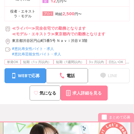
12
委
万円〜
役者・エキスト
2,500
ア/パ
時給
円〜
ラ・モデル
≪ライバー≫完全在宅での勤務となります
≪モデル・エキストラ≫東京都内での勤務となります
東京都渋谷区円山町5番5号 Ｎａｖｉ渋谷Ｖ3階
#恵比寿女性バイト・求人
#恵比寿芸能女性バイト・求人
...
単発OK
短期（1ヶ月以内）
短期（1週間以内）
3ヶ月以内
日払いOK
WEBで応募
電話
LINE
気になる
求人詳細を見る
まとめて応募