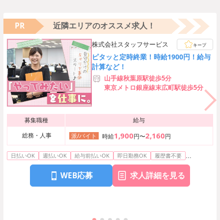
PR
近隣エリアのオススメ求人！
株式会社スタッフサービス
キープ
ピタッと定時終業！時給1900円！給与
計算など！
山手線秋葉原駅徒歩5分
東京メトロ銀座線末広町駅徒歩5分
募集職種
給与
1,900
2,160
総務・人事
派/バイト
時給
円〜
円
...
日払いOK
週払いOK
給与前払いOK
即日勤務OK
履歴書不要
WEB応募
求人詳細を見る