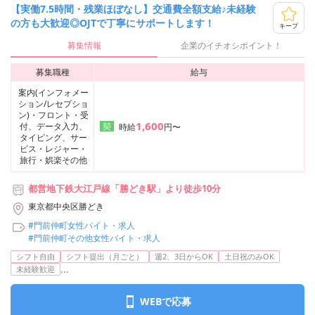
【実働7.5時間・残業ほぼなし】交通費全額支給♪未経験
の方も大歓迎◎OJTで丁寧にサポートします！
キープ
募集情報
企業のイチオシポイント！
募集職種
給与
案内(インフォメー
ション/レセプショ
ン)・フロント・受
1,600
付、データ入力、
契
時給
円〜
タイピング、サー
ビス・レジャー・
旅行・娯楽その他
都営地下鉄大江戸線「勝どき駅」より徒歩10分
東京都中央区勝どき
#門前仲町女性バイト・求人
#門前仲町その他女性バイト・求人
シフト自由
シフト提出（月ごと）
週2、3日からOK
土日祝のみOK
...
未経験歓迎
WEBで応募