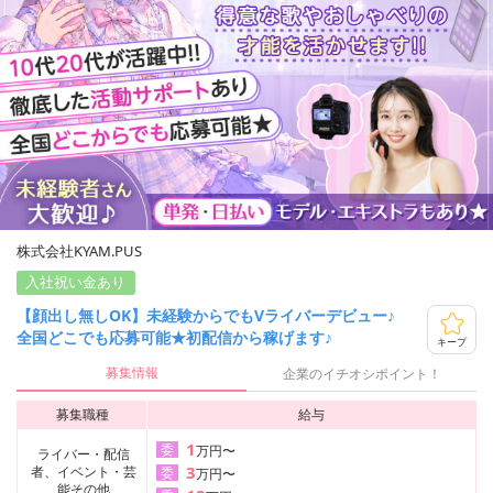
株式会社KYAM.PUS
入社祝い金あり
【顔出し無しOK】未経験からでもVライバーデビュー♪
全国どこでも応募可能★初配信から稼げます♪
キープ
募集情報
企業のイチオシポイント！
募集職種
給与
1
委
万円〜
ライバー・配信
3
者、イベント・芸
委
万円〜
能その他